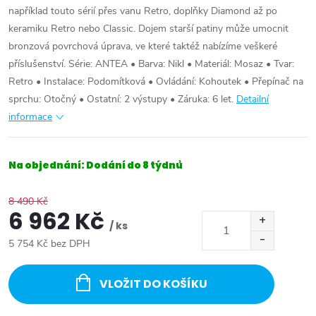
například touto sérií přes vanu Retro, doplňky Diamond až po
keramiku Retro nebo Classic. Dojem starší patiny může umocnit
bronzová povrchová úprava, ve které taktéž nabízíme veškeré
příslušenství. Série: ANTEA • Barva: Nikl • Materiál: Mosaz • Tvar:
Retro • Instalace: Podomítková • Ovládání: Kohoutek • Přepínač na
sprchu: Otočný • Ostatní: 2 výstupy • Záruka: 6 let.
Detailní
informace
Na objednání: Dodání do 8 týdnů
8 490 Kč
6 962 Kč
/ ks
5 754 Kč bez DPH
Měrná
cena:
VLOŽIT DO KOŠÍKU