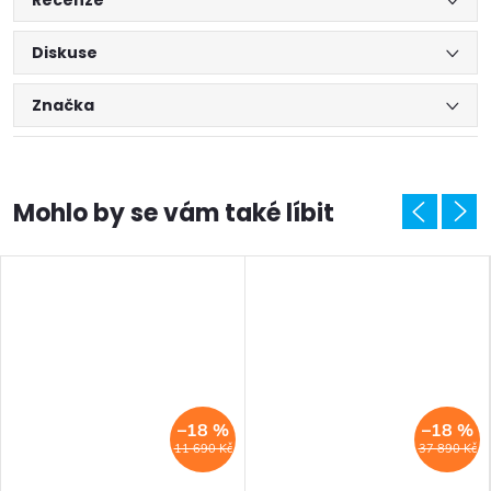
Recenze
Diskuse
Značka
–18 %
–18 %
11 690 Kč
37 890 Kč