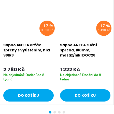
–17 %
–17 %
3 390 Kč
1 490 Kč
Sapho ANTEA držák
Sapho ANTEA ruční
sprchy s vyústěním, nikl
sprcha, 180mm,
981R8
mosaz/nikl DOC28
2 780 Kč
1 222 Kč
Na objednání: Dodání do 8
Na objednání: Dodání do 8
týdnů
týdnů
DO KOŠÍKU
DO KOŠÍKU