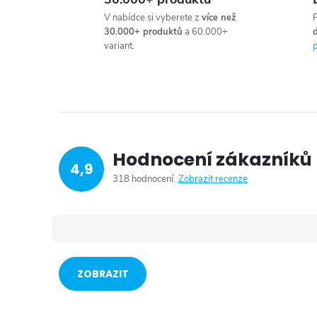
V nabídce si vyberete z
více než
P
30.000+ produktů
a 60.000+
variant.
p
Hodnocení zákazníků
4,9
318 hodnocení
Zobrazit recenze
ZOBRAZIT
VÍCE