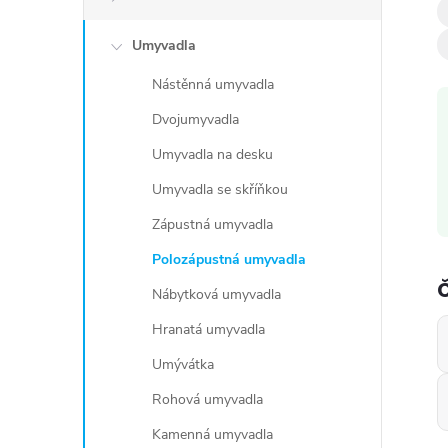
Umyvadla
í
Nástěnná umyvadla
Dvojumyvadla
Umyvadla na desku
Umyvadla se skříňkou
Zápustná umyvadla
Polozápustná umyvadla
Nábytková umyvadla
Hranatá umyvadla
Umývátka
Rohová umyvadla
i
Kamenná umyvadla