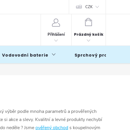
CZK
NÁKUPNÍ
KOŠÍK
Prázdný košík
Přihlášení
Vodovodní baterie
Sprchový program
a
lký výběr podle mnoha parametrů a prověřených
si akce a slevy. Kvalitní a levné produkty nechybí
 do neděle ? Jsme
ověřený obchod
s koupelnovým