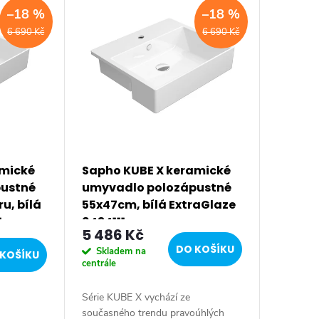
–18 %
–18 %
6 690 Kč
6 690 Kč
amické
Sapho KUBE X keramické
pustné
umyvadlo polozápustné
u, bílá
55x47cm, bílá ExtraGlaze
1
9434111
5 486 Kč
DO KOŠÍKU
Skladem na
KOŠÍKU
centrále
Série KUBE X vychází ze
současného trendu pravoúhlých