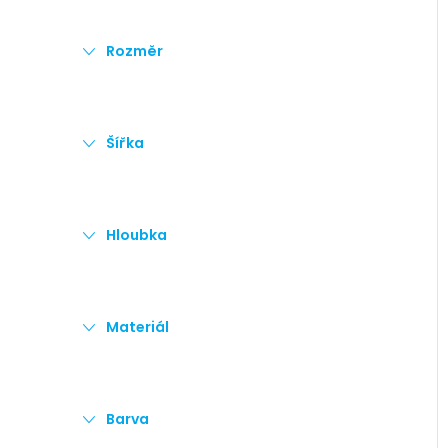
e
Rozměr
l
i
Šířka
Hloubka
Materiál
Barva