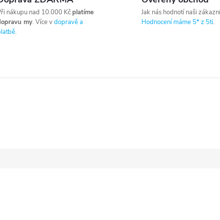
ři nákupu nad 10.000 Kč
platíme
Jak nás hodnotí naši zákazní
dopravu my
. Více v
dopravě a
Hodnocení máme 5* z 5ti
.
latbě
.