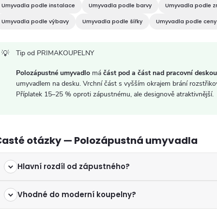
c
Umyvadla podle instalace
Umyvadla podle barvy
Umyvadla podle z
Umyvadla podle výbavy
Umyvadla podle šířky
Umyvadla podle ceny
p
Tip od PRIMAKOUPELNY
r
Polozápustné umyvadlo
má
část pod a část nad pracovní deskou
v
umyvadlem na desku. Vrchní část s vyšším okrajem brání rozstřikov
Příplatek 15–25 % oproti zápustnému, ale designově atraktivnější.
k
y
Časté otázky — Polozápustná umyvadla
v
ý
Hlavní rozdíl od zápustného?
p
Vhodné do moderní koupelny?