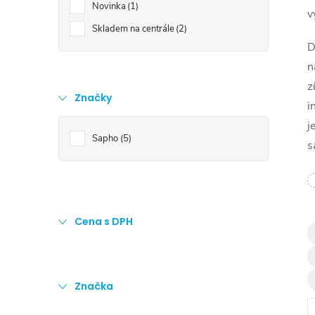
t
Novinka
1
v
Skladem na centrále
2
r
D
n
a
z
Značky
i
n
j
Sapho
5
s
n
í
p
Cena s DPH
a
n
Značka