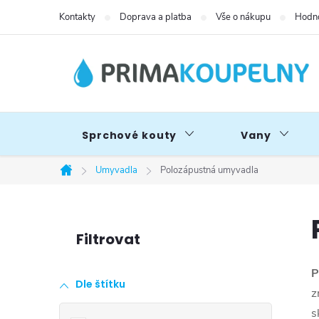
Přejít
Kontakty
Doprava a platba
Vše o nákupu
Hodno
na
obsah
Sprchové kouty
Vany
Umyvadla
Polozápustná umyvadla
Domů
P
o
P
Dle štítku
s
z
s