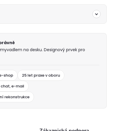
správně
yvadlem na desku. Designový prvek pro
 e-shop
25 let praxe v oboru
 chat, e-mail
ní rekonstrukce
Zákaznická podpora