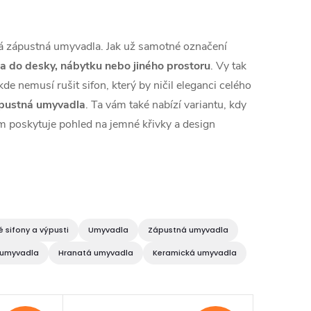
vá zápustná umyvadla. Jak už samotné označení
a do desky, nábytku nebo jiného prostoru
. Vy tak
de nemusí rušit sifon, který by ničil eleganci celého
pustná umyvadla
. Ta vám také nabízí variantu, kdy
ám poskytuje pohled na jemné křivky a design
 sifony a výpusti
Umyvadla
Zápustná umyvadla
jumyvadla
Hranatá umyvadla
Keramická umyvadla