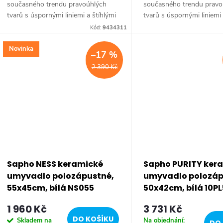
u
současného trendu pravoúhlých
současného trendu pravo
tvarů s úspornými liniemi a štíhlými
tvarů s úspornými liniemi 
k
hranami. Kolekce nabízí čtvercová
hranami. Kolekce nabízí č
Kód:
9434311
umyvadla od větších až po nejmenší
umyvadla od větších až p
t
velikosti s...
velikosti s...
Novinka
–17 %
ů
2 390 Kč
Sapho NESS keramické
Sapho PURITY ker
umyvadlo polozápustné,
umyvadlo polozáp
55x45cm, bílá NS055
50x42cm, bílá 10P
1 960 Kč
3 731 Kč
DO KOŠÍKU
Skladem na
Na objednání: