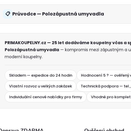
s
u
Průvodce — Polozápustná umyvadla
PRIMAKOUPELNY.cz — 25 let dodáváme koupelny včas a 
Polozápustná umyvadla
— kompromis mezi zápustným a um
moderní koupelny.
Skladem — expedice do 24 hodin
Hodnocení 5 ? — ověřený
Vlastní rozvoz u velkých zakázek
Technická podpora — tel.,
Individuální cenové nabídky pro firmy
Vhodné pro komplet
Doprava ZDARMA
Ověřený obchod