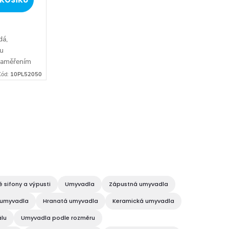
KOŠÍKU
dá,
ou
 zaměřením
ost. Série
Kód:
10PL52050
inii i
 sifony a výpusti
Umyvadla
Zápustná umyvadla
jumyvadla
Hranatá umyvadla
Keramická umyvadla
álu
Umyvadla podle rozměru