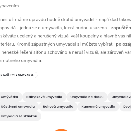
ybavením.
nes už máme opravdu hodně druhů
umyvadel
- například tako
apovídá - jedná se o umyvadla, která budou usazena -
zapuštěn
ískáváte ucelený a nerušený vizuál vaší koupelny a hlavně vás nik
nteriéru. Kromě zápustných umyvadel si můžete vybírat i
polozá
e nehezké řešení sifonu schováno a neruší vizuál, ale zároveň v
amotného umyvadla.
DALŠÍ TYPY UMYVADEL
Umývátka
Nábytková umyvadla
Umyvadla na desku
Umyvadlové
Nástěnná umyvadla
Rohová umyvadla
Kamenná umyvadla
Dvo
Umyvadla se skříňkou
V