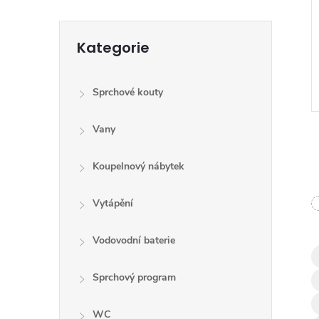
Přeskočit
Kategorie
kategorie
Sprchové kouty
Vany
Koupelnový nábytek
Vytápění
l
Vodovodní baterie
Sprchový program
WC