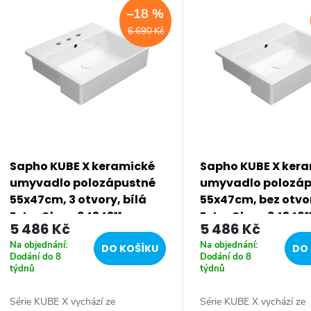
–18 %
ý
6 690 Kč
p
s
p
Sapho KUBE X keramické
Sapho KUBE X ker
umyvadlo polozápustné
umyvadlo polozá
r
55x47cm, 3 otvory, bílá
55x47cm, bez otvor
ExtraGlaze 9434311
ExtraGlaze 943401
5 486 Kč
5 486 Kč
o
Na objednání:
Na objednání:
DO KOŠÍKU
DO 
Dodání do 8
Dodání do 8
d
týdnů
týdnů
Série KUBE X vychází ze
Série KUBE X vychází ze