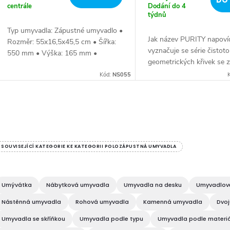
DO 
centrále
Dodání do 4
týdnů
Typ umyvadla: Zápustné umyvadlo •
Jak název PURITY napoví
Rozměr: 55x16,5x45,5 cm • Šířka:
vyznačuje se série čistot
550 mm • Výška: 165 mm •
geometrických křivek se
Hloubka: 455 mm • Barva: Bílá •
na jednoduchost a funkčn
Materiál: Keramika • Tvar: Obdélník
Kód:
NS055
nabízí přísně kvadratickou l
• Instalace:...
jemné zaoblení....
O
v
SOUVISEJÍCÍ KATEGORIE KE KATEGORII POLOZÁPUSTNÁ UMYVADLA
á
Umývátka
Nábytková umyvadla
Umyvadla na desku
Umyvadlové
d
Nástěnná umyvadla
Rohová umyvadla
Kamenná umyvadla
Dvo
a
Umyvadla se skříňkou
Umyvadla podle typu
Umyvadla podle materi