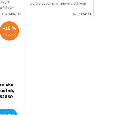
úhlých
tvarů s úspornými liniemi a štíhlými
a štíhlými
hranami. Kolekce nabízí čtvercová
tvercová
Kód:
9434011
umyvadla od větších až po nejmenší
Kód:
9434111
o nejmenší
velikosti s...
–18 %
4 550 Kč
amické
ustné,
L52050