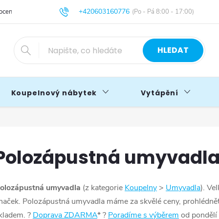
+420603160776
cení obchodu
Obchodní podmínky
Blog
info@primakoupelny.cz
HLEDAT
Koupelnový nábytek
Vytápění
Polozápustná umyvadl
olozápustná umyvadla
(z kategorie
Koupelny
>
Umyvadla
). V
e
naček. Polozápustná umyvadla máme za skvělé ceny, prohlédněte 
kladem. ?
Doprava ZDARMA
* ?
Poradíme s výběrem
od pondělí