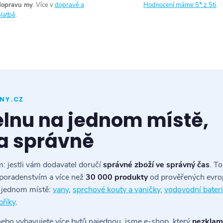
dopravu my
. Více v
dopravě a
Hodnocení máme 5* z 5ti
.
latbě
.
NY.CZ
elnu na jednom místě,
a správně
: jestli vám dodavatel doručí
správné zboží ve správný čas
. T
poradenstvím a více než
30 000 produkty
od prověřených evr
a jednom místě:
vany
,
sprchové kouty a vaničky
,
vodovodní bater
bříky
.
 nebo vybavujete více bytů najednou, jsme e-shop, který
nezklame