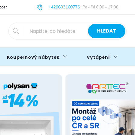
+420603160776
cení obchodu
Obchodní podmínky
Blog
info@primakoupelny.cz
HLEDAT
Koupelnový nábytek
Vytápění