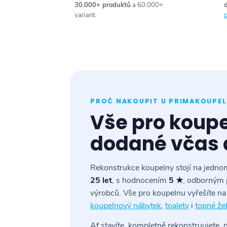
30.000+ produktů
a 60.000+
variant.
p
PROČ NAKOUPIT U PRIMAKOUPEL
Vše pro koup
dodané včas 
Rekonstrukce koupelny stojí na jednom
25 let
, s hodnocením
5 ★
, odborným 
výrobců. Vše pro koupelnu vyřešíte n
koupelnový nábytek
,
toalety
i
topné že
Ať stavíte, kompletně rekonstruujete,