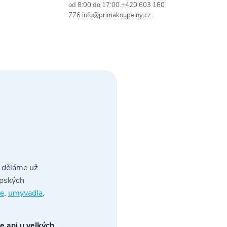
od 8:00 do 17:00.+420 603 160
776 info@primakoupelny.cz
o děláme už
opských
ie
,
umyvadla
,
 ani u velkých