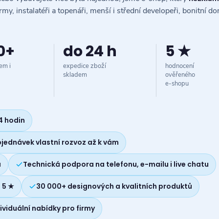
irmy, instalatéři a topenáři, menší i střední developeři, bonitní d
0+
do 24 h
5 ★
em i
expedice zboží
hodnocení
skladem
ověřeného
e-shopu
4 hodin
objednávek vlastní rozvoz až k vám
u
Technická podpora na telefonu, e-mailu i live chatu
 5 ★
30 000+ designových a kvalitních produktů
ividuální nabídky pro firmy