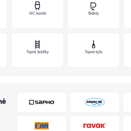
WC kombi
Bidety
Topné žebříky
Topné tyče
mé