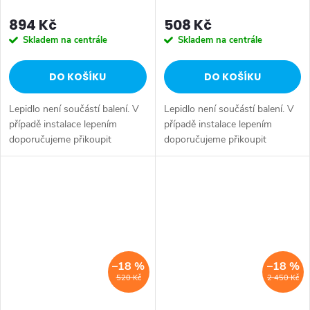
894 Kč
508 Kč
Skladem na centrále
Skladem na centrále
DO KOŠÍKU
DO KOŠÍKU
Lepidlo není součástí balení. V
Lepidlo není součástí balení. V
případě instalace lepením
případě instalace lepením
doporučujeme přikoupit
doporučujeme přikoupit
Upevňovací sadu pro lepení
Upevňovací sadu pro lepení
(MS287) a Mamut lepidlo. Druh:
(MS287) a Mamut lepidlo. Druh:
Háček • Série: LARISSA •
Háček • Série: LARISSA •
Rozměr:...
Rozměr:...
–18 %
–18 %
520 Kč
2 450 Kč