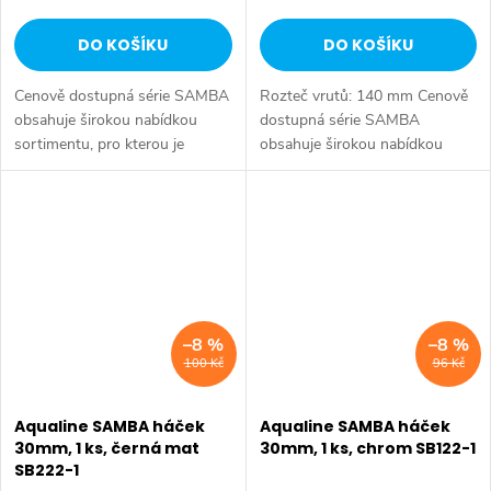
DO KOŠÍKU
DO KOŠÍKU
Cenově dostupná série SAMBA
Rozteč vrutů: 140 mm Cenově
obsahuje širokou nabídkou
dostupná série SAMBA
sortimentu, pro kterou je
obsahuje širokou nabídkou
oblíbená u hoteliérů a
sortimentu, pro kterou je
projektantů. Druh: Čtyřháček •
oblíbená u hoteliérů a
Série: SAMBA • Rozměr:
projektantů. Druh: Čtyřháček •
210x50x35 mm •...
Série: SAMBA • Rozměr:...
–8 %
–8 %
100 Kč
96 Kč
Aqualine SAMBA háček
Aqualine SAMBA háček
30mm, 1 ks, černá mat
30mm, 1 ks, chrom SB122-1
SB222-1