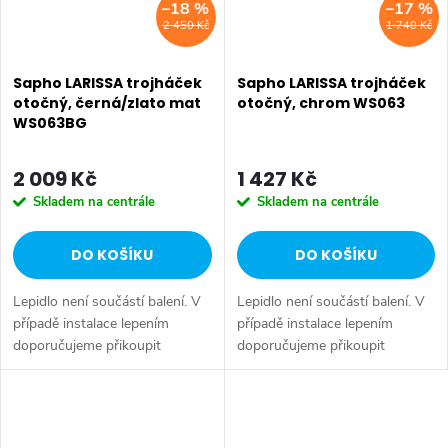
–18 %
–17 %
2 450 Kč
1 740 Kč
Sapho LARISSA trojháček
Sapho LARISSA trojháček
otočný, černá/zlato mat
otočný, chrom WS063
WS063BG
2 009 Kč
1 427 Kč
Skladem na centrále
Skladem na centrále
DO KOŠÍKU
DO KOŠÍKU
Lepidlo není součástí balení. V
Lepidlo není součástí balení. V
případě instalace lepením
případě instalace lepením
doporučujeme přikoupit
doporučujeme přikoupit
Upevňovací sadu pro lepení
Upevňovací sadu pro lepení
(MS287) a Mamut lepidlo. Druh:
(MS287) a Mamut lepidlo. Druh:
Trojháček • Série: LARISSA •
Trojháček • Série: LARISSA •
Rozměr:...
Rozměr:...