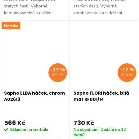
starých časů. Výborně
starých časů. Výborně
kombinovatelná s dalšími
kombinovatelná s dalšími
produkty ve stejném pojetí.
produkty ve stejném pojetí.
Novinka
Druh: Háček • Série: DIAMOND
Druh: Háček • Série: DIAMOND
• Rozměr: 50x64x98 mm •
• Rozměr: 50x64x98 mm •
Šířka: 50 mm •...
Šířka: 50 mm •...
–17 %
–17 %
690 Kč
890 Kč
Sapho ELBA háček, chrom
Sapho FLORI háček, bílá
A02613
mat RF001/14
566 Kč
730 Kč
Skladem na centrále
Na objednání: Dodání do 12
týdnů