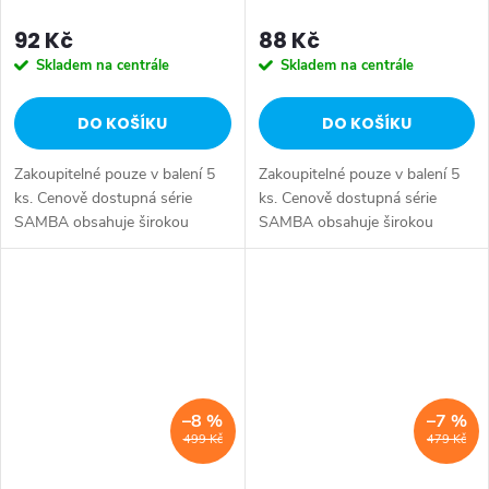
92 Kč
88 Kč
Skladem na centrále
Skladem na centrále
DO KOŠÍKU
DO KOŠÍKU
Zakoupitelné pouze v balení 5
Zakoupitelné pouze v balení 5
ks. Cenově dostupná série
ks. Cenově dostupná série
SAMBA obsahuje širokou
SAMBA obsahuje širokou
nabídkou sortimentu, pro
nabídkou sortimentu, pro
kterou je oblíbená u hoteliérů a
kterou je oblíbená u hoteliérů a
projektantů. Druh: Háček •
projektantů. Druh: Háček •
Série: SAMBA...
Série: SAMBA...
–8 %
–7 %
499 Kč
479 Kč