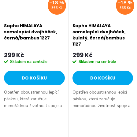
–18 %
–18 %
365 Kč
365 Kč
Sapho HIMALAYA
Sapho HIMALAYA
samolepící dvojháček,
samolepící dvojháček,
černá/bambus 1227
kulatý, černá/bambus
1127
299 Kč
299 Kč
Skladem na centrále
Skladem na centrále
DO KOŠÍKU
DO KOŠÍKU
Opatřen oboustrannou lepící
Opatřen oboustrannou lepící
páskou, která zaručuje
páskou, která zaručuje
mimořádnou životnost spoje a
mimořádnou životnost spoje a
spolehlivě nahrazuje vruty pro
spolehlivě nahrazuje vruty pro
trvalé upevnění Před nalepením
trvalé upevnění Před nalepením
se ujistěte, že povrch není...
se ujistěte, že povrch není...