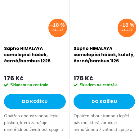
–18 %
–18 %
215 Kč
215 Kč
Sapho HIMALAYA
Sapho HIMALAYA
samolepící háček,
samolepící háček, kulatý,
černá/bambus 1226
černá/bambus 1126
176 Kč
176 Kč
Skladem na centrále
Skladem na centrále
DO KOŠÍKU
DO KOŠÍKU
Opatřen oboustrannou lepící
Opatřen oboustrannou lepící
páskou, která zaručuje
páskou, která zaručuje
mimořádnou životnost spoje a
mimořádnou životnost spoje a
spolehlivě nahrazuje vruty pro
spolehlivě nahrazuje vruty pro