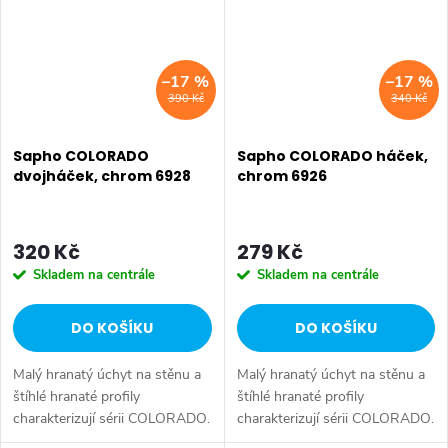
–17 %
–17 %
390 Kč
340 Kč
Sapho COLORADO
Sapho COLORADO háček,
dvojháček, chrom 6928
chrom 6926
320 Kč
279 Kč
Skladem na centrále
Skladem na centrále
DO KOŠÍKU
DO KOŠÍKU
Malý hranatý úchyt na stěnu a
Malý hranatý úchyt na stěnu a
štíhlé hranaté profily
štíhlé hranaté profily
charakterizují sérii COLORADO.
charakterizují sérii COLORADO.
Doplňky lze na stěnu přivrtat
Doplňky lze na stěnu přivrtat