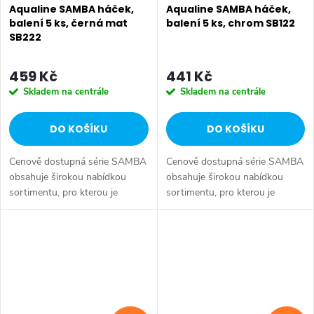
Aqualine SAMBA háček,
Aqualine SAMBA háček,
balení 5 ks, černá mat
balení 5 ks, chrom SB122
SB222
459 Kč
441 Kč
Skladem na centrále
Skladem na centrále
DO KOŠÍKU
DO KOŠÍKU
Cenově dostupná série SAMBA
Cenově dostupná série SAMBA
obsahuje širokou nabídkou
obsahuje širokou nabídkou
sortimentu, pro kterou je
sortimentu, pro kterou je
oblíbená u hoteliérů a
oblíbená u hoteliérů a
projektantů. Druh: Háček •
projektantů. Druh: Háček •
Série: SAMBA • Rozměr:
Série: SAMBA • Rozměr:
17x17x30 mm • Šířka: 17...
17x17x30 mm • Šířka: 17...