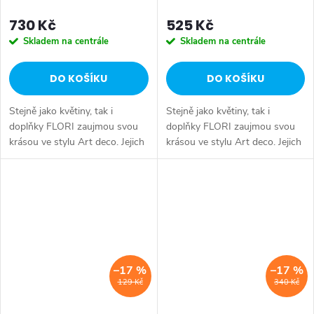
730 Kč
525 Kč
Skladem na centrále
Skladem na centrále
DO KOŠÍKU
DO KOŠÍKU
Stejně jako květiny, tak i
Stejně jako květiny, tak i
doplňky FLORI zaujmou svou
doplňky FLORI zaujmou svou
krásou ve stylu Art deco. Jejich
krásou ve stylu Art deco. Jejich
elegance a moderní vzhled jsou
elegance a moderní vzhled jsou
osvěžující a vlnité hrany jako by
osvěžující a vlnité hrany jako by
našly inspiraci ve...
našly inspiraci ve...
–17 %
–17 %
129 Kč
340 Kč