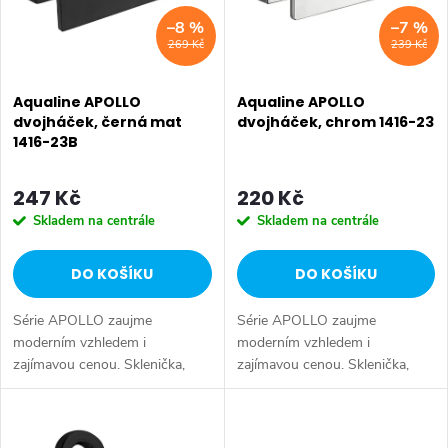
i
–8 %
–7 %
í
269 Kč
239 Kč
s
p
p
Aqualine APOLLO
Aqualine APOLLO
r
dvojháček, černá mat
dvojháček, chrom 1416-23
1416-23B
r
o
o
247 Kč
220 Kč
d
Skladem na centrále
Skladem na centrále
d
u
DO KOŠÍKU
DO KOŠÍKU
u
k
Série APOLLO zaujme
Série APOLLO zaujme
k
t
moderním vzhledem i
moderním vzhledem i
zajímavou cenou. Sklenička,
zajímavou cenou. Sklenička,
t
mýdelník, nádobka dávkovače
mýdelník, nádobka dávkovače
ů
mýdla a WC štětky jsou z
mýdla a WC štětky jsou z
ů
mléčného skla. Druh: Dvojháček
mléčného skla. Druh: Dvojháček