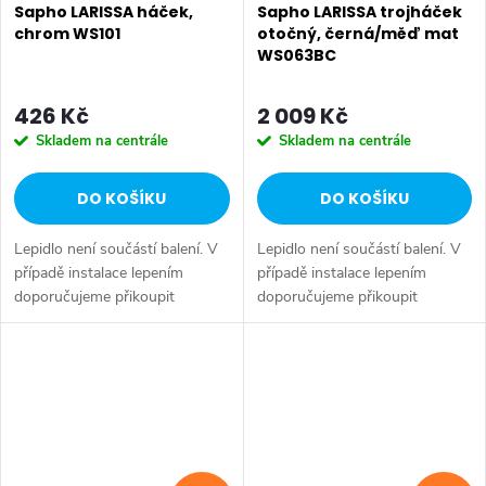
Sapho LARISSA háček,
Sapho LARISSA trojháček
chrom WS101
otočný, černá/měď mat
WS063BC
426 Kč
2 009 Kč
Skladem na centrále
Skladem na centrále
DO KOŠÍKU
DO KOŠÍKU
Lepidlo není součástí balení. V
Lepidlo není součástí balení. V
případě instalace lepením
případě instalace lepením
doporučujeme přikoupit
doporučujeme přikoupit
Upevňovací sadu pro lepení
Upevňovací sadu pro lepení
(MS287) a Mamut lepidlo. Druh:
(MS287) a Mamut lepidlo. Druh:
Háček • Série: LARISSA •
Trojháček • Série: LARISSA •
Rozměr:...
Rozměr:...