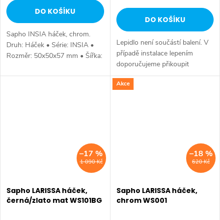
DO KOŠÍKU
DO KOŠÍKU
Sapho INSIA háček, chrom.
Lepidlo není součástí balení. V
Druh: Háček • Série: INSIA •
případě instalace lepením
Rozměr: 50x50x57 mm • Šířka:
doporučujeme přikoupit
50 mm • Výška: 50 mm •
Upevňovací sadu pro lepení
Hloubka: 57 mm • Barva:
Akce
(MS287) a Mamut lepidlo. Druh:
Chrom • Materiál: Mosaz • Tvar:
Háček • Série: LARISSA •
Hranaté •...
Rozměr:...
–17 %
–18 %
1 090 Kč
620 Kč
Sapho LARISSA háček,
Sapho LARISSA háček,
černá/zlato mat WS101BG
chrom WS001