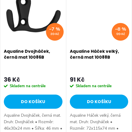
• Série: APOLLO • Rozměr:...
• Série: APOLLO • Rozměr:...
–7 %
–8 %
39 Kč
99 Kč
Aqualine Dvojháček,
Aqualine Háček velký,
černá mat 10086B
černá mat 10088B
36 Kč
91 Kč
Skladem na centrále
Skladem na centrále
DO KOŠÍKU
DO KOŠÍKU
Aqualine Dvojháček, černá mat.
Aqualine Háček velký, černá
Druh: Dvojháček • Rozměr:
mat. Druh: Dvojháček •
46x30x24 mm • Šířka: 46 mm •
Rozměr: 72x115x74 mm •