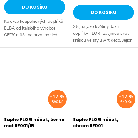
DO KOŠÍKU
DO KOŠÍKU
Kolekce koupelnových doplňků
Stejně jako květiny, tak i
ELBA od italského výrobce
doplňky FLORI zaujmou svou
GEDY může na první pohled
krásou ve stylu Art deco. Jejich
působit robustně, ale vzápětí si
elegance a moderní vzhled jsou
vás získá svou nadčasovou
osvěžující a vlnité hrany jako by
elegancí. Oceníte precizní...
našly inspiraci ve...
–17 %
–17 %
890 Kč
640 Kč
Sapho FLORI háček, černá
Sapho FLORI háček,
mat RF001/15
chrom RF001