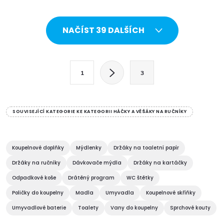
104 mm • Hloubka: 82 mm •
Barva: Chrom • Materiál: Slitina
O
• Tvar:...
NAČÍST 39 DALŠÍCH
v
l
S
1
3
t
á
r
d
á
SOUVISEJÍCÍ KATEGORIE KE KATEGORII HÁČKY A VĚŠÁKY NA RUČNÍKY
a
n
k
c
o
Koupelnové doplňky
Mýdlenky
Držáky na toaletní papír
í
v
Držáky na ručníky
Dávkovače mýdla
Držáky na kartáčky
á
Odpadkové koše
Drátěný program
WC štětky
p
n
Poličky do koupelny
Madla
Umyvadla
Koupelnové skříňky
r
í
Umyvadlové baterie
Toalety
Vany do koupelny
Sprchové kouty