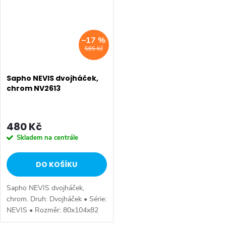
–17 %
585 Kč
Sapho NEVIS dvojháček,
chrom NV2613
480 Kč
Skladem na centrále
DO KOŠÍKU
Sapho NEVIS dvojháček,
chrom. Druh: Dvojháček • Série:
NEVIS • Rozměr: 80x104x82
mm • Šířka: 80 mm • Výška: