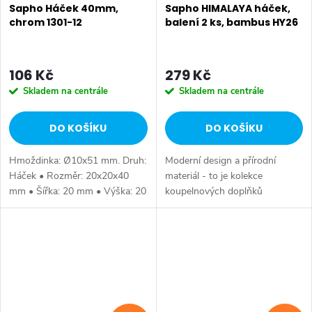
Sapho Háček 40mm,
Sapho HIMALAYA háček,
chrom 1301-12
balení 2 ks, bambus HY26
106 Kč
279 Kč
Skladem na centrále
Skladem na centrále
DO KOŠÍKU
DO KOŠÍKU
Hmoždinka: Ø10x51 mm. Druh:
Moderní design a přírodní
Háček • Rozměr: 20x20x40
materiál - to je kolekce
mm • Šířka: 20 mm • Výška: 20
koupelnových doplňků
mm • Hloubka: 40 mm •
BAMBOOM od italského
Průměr: 20 mm • Barva: Chrom
výrobce Gedy. S touto řadou
• Materiál: Mosaz • Tvar:
doplňků docílíte podmanivého
Kruhové •...
kouzla ve své koupelně....