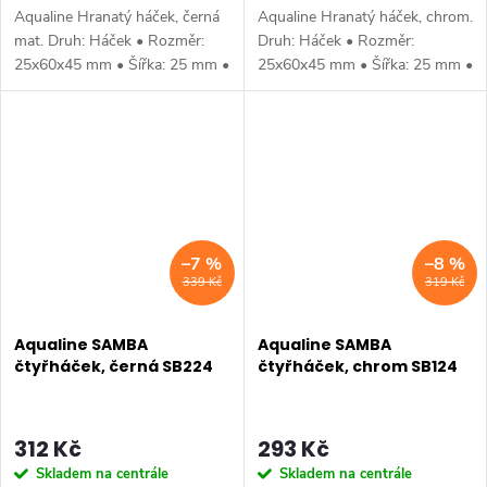
Aqualine Hranatý háček, černá
Aqualine Hranatý háček, chrom.
mat. Druh: Háček • Rozměr:
Druh: Háček • Rozměr:
25x60x45 mm • Šířka: 25 mm •
25x60x45 mm • Šířka: 25 mm •
Výška: 60 mm • Hloubka: 45
Výška: 60 mm • Hloubka: 45
mm • Barva: Černá • Materiál:
mm • Barva: Chrom • Materiál:
Slitina • Tvar: Hranaté •...
Slitina • Tvar: Hranaté •
Instalace:...
–7 %
–8 %
339 Kč
319 Kč
Aqualine SAMBA
Aqualine SAMBA
čtyřháček, černá SB224
čtyřháček, chrom SB124
312 Kč
293 Kč
Skladem na centrále
Skladem na centrále