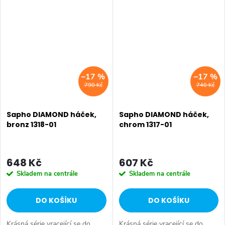
nebo nalepit. Druh: Dvojháček •
nebo nalepit. Druh: Háček •
Série: COLORADO • Rozměr:...
Série: COLORADO • Rozměr:
42x42x49...
–17 %
–17 %
790 Kč
740 Kč
Sapho DIAMOND háček,
Sapho DIAMOND háček,
bronz 1318-01
chrom 1317-01
648 Kč
607 Kč
Skladem na centrále
Skladem na centrále
DO KOŠÍKU
DO KOŠÍKU
Krásná série vracející se do
Krásná série vracející se do