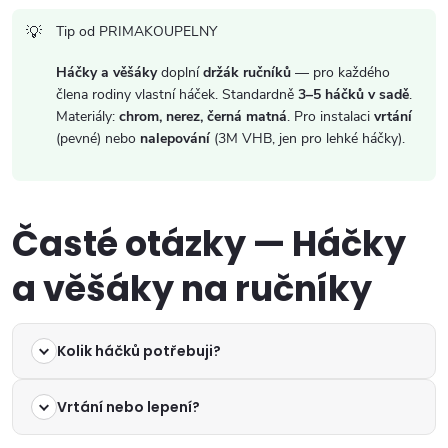
v
k
Tip od PRIMAKOUPELNY
y
Háčky a věšáky
doplní
držák ručníků
— pro každého
člena rodiny vlastní háček. Standardně
3–5 háčků v sadě
.
v
Materiály:
chrom, nerez, černá matná
. Pro instalaci
vrtání
(pevné) nebo
nalepování
(3M VHB, jen pro lehké háčky).
ý
p
Časté otázky — Háčky
i
s
a věšáky na ručníky
u
Kolik háčků potřebuji?
Vrtání nebo lepení?