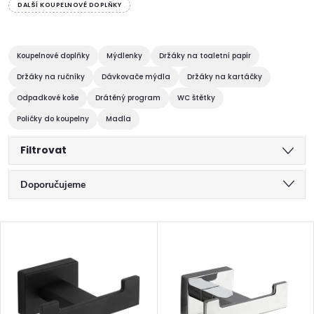
DALŠÍ KOUPELNOVÉ DOPLŇKY
Koupelnové doplňky
Mýdlenky
Držáky na toaletní papír
Držáky na ručníky
Dávkovače mýdla
Držáky na kartáčky
Odpadkové koše
Drátěný program
WC štětky
Poličky do koupelny
Madla
Filtrovat
Ř
Doporučujeme
a
Nejlevnější
V
z
Nejdražší
ý
Nejprodávanější
e
p
Abecedně
n