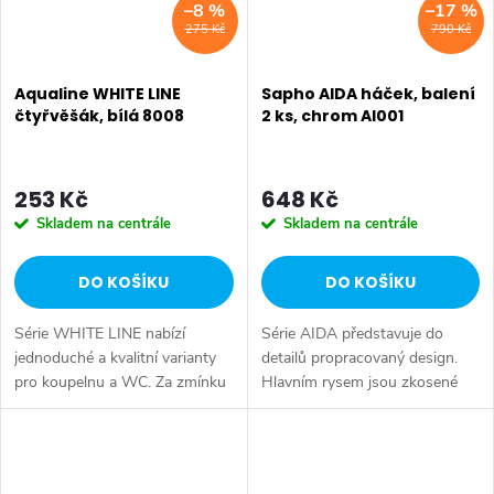
–8 %
–17 %
275 Kč
790 Kč
Aqualine WHITE LINE
Sapho AIDA háček, balení
čtyřvěšák, bílá 8008
2 ks, chrom AI001
253 Kč
648 Kč
Skladem na centrále
Skladem na centrále
DO KOŠÍKU
DO KOŠÍKU
Série WHITE LINE nabízí
Série AIDA představuje do
jednoduché a kvalitní varianty
detailů propracovaný design.
pro koupelnu a WC. Za zmínku
Hlavním rysem jsou zkosené
stojí otočný trojsušák. Druh:
prolamované hrany úchytů s
Čtyřháček • Série: WHITE LINE
jemně oblými přechody, ve
• Rozměr: 54x148x135 mm •
kterých se láme dopadající
Šířka:...
světlo. Druh:...