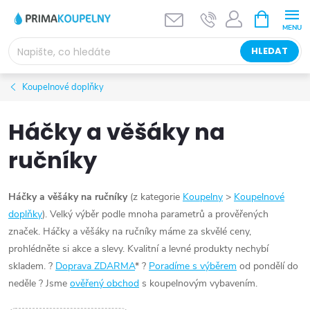
Přejít
NÁKUPNÍ
KOŠÍK
na
obsah
HLEDAT
Koupelnové doplňky
Háčky a věšáky na
ručníky
Háčky a věšáky na ručníky
(z kategorie
Koupelny
>
Koupelnové
doplňky
). V
elký výběr podle mnoha parametrů a prověřených
značek. Háčky a věšáky na ručníky máme za skvělé ceny,
prohlédněte si akce a slevy. Kvalitní a levné produkty nechybí
skladem. ?
Doprava ZDARMA
* ?
Poradíme s výběrem
od pondělí do
neděle ? Jsme
ověřený obchod
s koupelnovým vybavením.