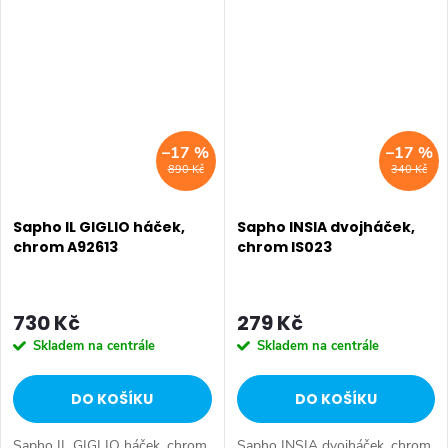
trvalé upevnění Před nalepením
trvalé upevnění Před nalepením
se ujistěte, že povrch není...
se ujistěte, že povrch není...
–17 %
–17 %
890 Kč
340 Kč
Sapho IL GIGLIO háček,
Sapho INSIA dvojháček,
chrom A92613
chrom IS023
730 Kč
279 Kč
Skladem na centrále
Skladem na centrále
DO KOŠÍKU
DO KOŠÍKU
Sapho IL GIGLIO háček, chrom.
Sapho INSIA dvojháček, chrom.