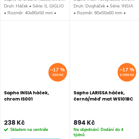
Druh: Háček • Série: IL GIGLIO
Druh: Dvojháček • Série: INSIA
• Rozměr: 40x80x50 mm •
• Rozměr: 80x50x60 mm •
Šířka: 40 mm • Výška: 80 mm •
Šířka: 80 mm • Výška: 50 mm •
Hloubka: 50 mm • Barva:
Hloubka: 60 mm • Barva:
Chrom • Materiál: Mosaz •
Chrom • Materiál: Mosaz •
Tvar:...
Tvar:...
–17 %
–17 %
290 Kč
1 090 Kč
Sapho INSIA háček,
Sapho LARISSA háček,
chrom IS001
černá/měď mat WS101BC
238 Kč
894 Kč
Skladem na centrále
Na objednání: Dodání do 4
týdnů