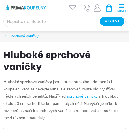
Přejít
NÁKUPNÍ
KOŠÍK
na
obsah
HLEDAT
Sprchové vaničky
Hluboké sprchové
vaničky
Hluboké sprchové vaničky
jsou správnou volbou do menších
koupelen, kam se nevejde vana, ale zároveň byste rádi využívali
některých jejích benefitů. Například
sprchové vaničky
s hloubkou
okolo 20 cm se hodí ke koupání malých dětí. Na výběr je několik
rozměrů a značek sprchových vaniček a rozhodovat se můžete i
mezi různými materiály.