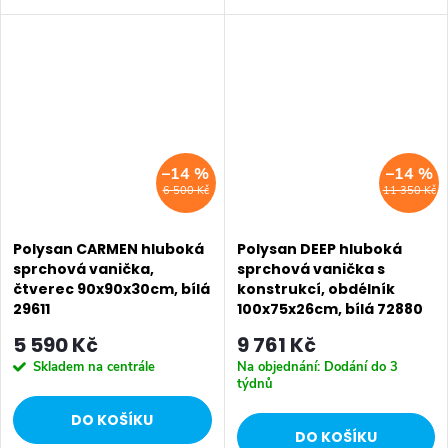
Rozměr: 90x90x30 cm • Šířka:
cm • Šířka: 900 mm • Výška:
900 mm • Výška: 300 mm •
280 mm • Hloubka: 280 mm •
Délka: 900 mm • Průměr:
Délka:...
odpadu 52 mm Reliéf...
–14 %
–14 %
6 500 Kč
11 350 Kč
Polysan CARMEN hluboká
Polysan DEEP hluboká
sprchová vanička,
sprchová vanička s
čtverec 90x90x30cm, bílá
konstrukcí, obdélník
29611
100x75x26cm, bílá 72880
5 590 Kč
9 761 Kč
Skladem na centrále
Na objednání: Dodání do 3
týdnů
DO KOŠÍKU
DO KOŠÍKU