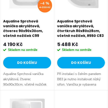
i
–4 %
í
4 390 Kč
s
p
p
Aqualine Sprchová
Aqualine Sprchová
r
vanička akrylátová,
vanička akrylátová,
čtverec 90x90x30cm,
čtvrtkruh 80x80x28cm,
r
o
včetně nožiček C99
včetně nožiček, R550 C83
o
4 190 Kč
5 488 Kč
d
Skladem na centrále
Skladem na centrále
d
u
DO KOŠÍKU
DO KOŠÍKU
u
k
Aqualine Sprchová vanička
Při instalaci s čelním panelem
k
t
akrylátová, čtverec
B83 je nutno instalovat nízký
90x90x30cm, včetně nožiček
sifon. Vanička je vybavena
t
C99. Rozměr: 90x90x28 cm •
přepadem. Rozměr: 80x80x28
ů
Šířka: 900 mm • Výška: 280
cm • Šířka: 800 mm • Výška:
ů
mm • Délka: 900 mm • Průměr:
280 mm • Hloubka: 280 mm •
odpadu 52 mm Reliéf...
Délka:...