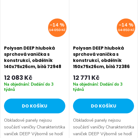
–14 %
–14 %
14 050 Kč
14 850 Kč
Polysan DEEP hluboká
Polysan DEEP hluboká
sprchová vanička s
sprchová vanička s
konstrukcí, obdélník
konstrukcí, obdélník
140x75x26cm, bílá 72948
150x75x26cm, bílá 72386
12 083 Kč
12 771 Kč
Na objednání: Dodání do 3
Na objednání: Dodání do 3
týdnů
týdnů
DO KOŠÍKU
DO KOŠÍKU
Obkladové panely nejsou
Obkladové panely nejsou
součástí vaničky Charakteristika
součástí vaničky Charakteristika
vaniček DEEP Výborně se hodí
vaniček DEEP Výborně se hodí