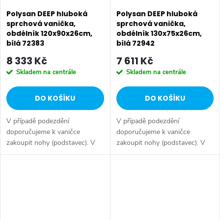
Polysan DEEP hluboká
Polysan DEEP hluboká
sprchová vanička,
sprchová vanička,
obdélník 120x90x26cm,
obdélník 130x75x26cm,
bílá 72383
bílá 72942
8 333 Kč
7 611 Kč
Skladem na centrále
Skladem na centrále
DO KOŠÍKU
DO KOŠÍKU
V případě podezdění
V případě podezdění
doporučujeme k vaničce
doporučujeme k vaničce
zakoupit nohy (podstavec). V
zakoupit nohy (podstavec). V
případě instalace s obkladovým
případě instalace s obkladovým
panelem doporučujeme k
panelem doporučujeme k
vaničce zakoupit nosnou
vaničce zakoupit nosnou
konstrukci. Série: DEEP...
konstrukci. Série: DEEP...