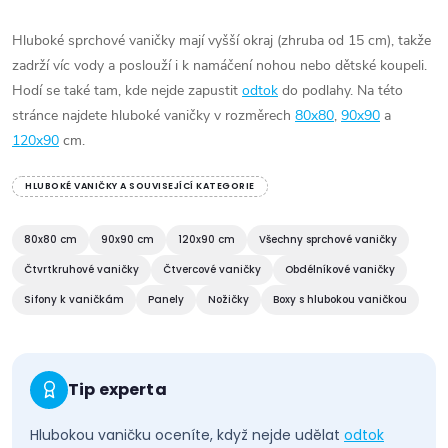
á
d
Hluboké sprchové vaničky mají vyšší okraj (zhruba od 15 cm), takže
zadrží víc vody a poslouží i k namáčení nohou nebo dětské koupeli.
a
Hodí se také tam, kde nejde zapustit
odtok
do podlahy. Na této
c
stránce najdete hluboké vaničky v rozměrech
80x80
,
90x90
a
120x90
cm.
í
HLUBOKÉ VANIČKY A SOUVISEJÍCÍ KATEGORIE
p
r
80x80 cm
90x90 cm
120x90 cm
Všechny sprchové vaničky
Čtvrtkruhové vaničky
Čtvercové vaničky
Obdélníkové vaničky
v
Sifony k vaničkám
Panely
Nožičky
Boxy s hlubokou vaničkou
k
y
Tip experta
v
Hlubokou vaničku oceníte, když nejde udělat
odtok
ý