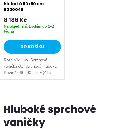
hluboká 90x90 cm
8000046
8 186 Kč
Na objednání: Dodání do 1-2
týdnů
DO KOŠÍKU
Roth Viki Lux, Sprchová
vanička čtvrtkruhová hluboká.
Rozměr: 90x90 cm. Výška
vaničky: 480 mm. Průměr
sifonu: 50 mm. Výběr profilu -
bílá. Materiál - akrylát.
O
v
Hluboké sprchové
l
vaničky