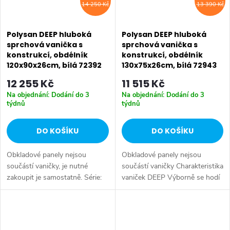
14 250 Kč
13 390 Kč
Polysan DEEP hluboká
Polysan DEEP hluboká
sprchová vanička s
sprchová vanička s
konstrukcí, obdélník
konstrukcí, obdélník
120x90x26cm, bílá 72392
130x75x26cm, bílá 72943
12 255 Kč
11 515 Kč
Na objednání: Dodání do 3
Na objednání: Dodání do 3
týdnů
týdnů
DO KOŠÍKU
DO KOŠÍKU
Obkladové panely nejsou
Obkladové panely nejsou
součástí vaničky, je nutné
součástí vaničky Charakteristika
zakoupit je samostatně. Série:
vaniček DEEP Výborně se hodí
DEEP VANIČKY • Rozměr:
pro rekonstrukce koupelen v
120x90x26 cm • Šířka: 900 mm
panelových domech Vanička je
• Výška: 260 mm • Délka: 1200
vybavena přepadovým otvorem,
mm • Průměr:...
lze...