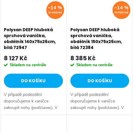
–14 %
–14 %
9 450 Kč
9 750 Kč
Polysan DEEP hluboká
Polysan DEEP hluboká
sprchová vanička,
sprchová vanička,
obdélník 140x75x26cm,
obdélník 150x75x26cm,
bílá 72947
bílá 72384
8 127 Kč
8 385 Kč
Skladem na centrále
Skladem na centrále
DO KOŠÍKU
DO KOŠÍKU
V případě podezdění
V případě podezdění
doporučujeme k vaničce
doporučujeme k vaničce
zakoupit nohy (podstavec). V
zakoupit nohy (podstavec). V
případě instalace s obkladovým
případě instalace s obkladovým
panelem doporučujeme k
panelem doporučujeme k
vaničce zakoupit nosnou
vaničce zakoupit nosnou