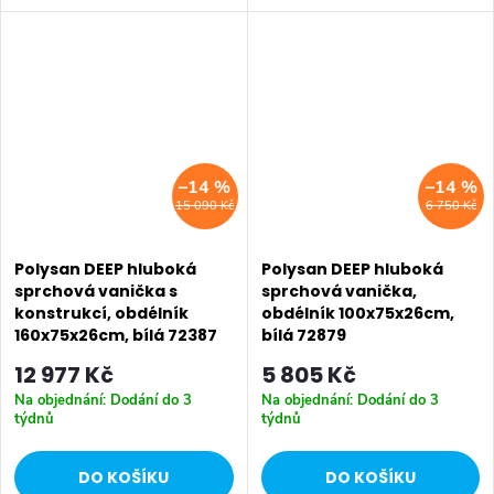
pro rekonstrukce koupelen v
pro rekonstrukce koupelen v
panelových domech Vanička je
panelových domech Vanička je
vybavena přepadovým otvorem,
vybavena přepadovým otvorem,
lze...
lze...
–14 %
–14 %
15 090 Kč
6 750 Kč
Polysan DEEP hluboká
Polysan DEEP hluboká
sprchová vanička s
sprchová vanička,
konstrukcí, obdélník
obdélník 100x75x26cm,
160x75x26cm, bílá 72387
bílá 72879
12 977 Kč
5 805 Kč
Na objednání: Dodání do 3
Na objednání: Dodání do 3
týdnů
týdnů
DO KOŠÍKU
DO KOŠÍKU