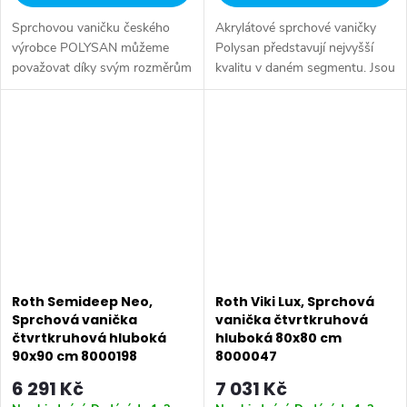
Sprchovou vaničku českého
Akrylátové sprchové vaničky
výrobce POLYSAN můžeme
Polysan představují nejvyšší
považovat díky svým rozměrům
kvalitu v daném segmentu. Jsou
jak za mělkou vanu, tak i
vyráběny z litého akrylátu
hlubokou vaničku větších
zpevněného sklolaminátem.
rozměrů. Hodí se pro
Série: AKRYLÁTOVÉ VANIČKY
rekonstrukce koupelen v...
• Rozměr:...
Roth Semideep Neo,
Roth Viki Lux, Sprchová
Sprchová vanička
vanička čtvrtkruhová
čtvrtkruhová hluboká
hluboká 80x80 cm
90x90 cm 8000198
8000047
6 291 Kč
7 031 Kč