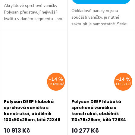
Akrylátové sprchové vaničky
Obkladové panely nejsou
Polysan představují nejvyšší
součástí vaničky, je nutné
kvalitu v daném segmentu. Jsou
zakoupit je samostatně. Série:
vyráběny z litého akrylátu
DEEP VANIČKY • Rozměr:
zpevněného sklolaminátem.
100x75x26 cm • Šířka: 750 mm
Série: AKRYLÁTOVÉ VANIČKY
• Výška: 260 mm • Délka: 1000
• Rozměr:...
mm • Průměr:...
–14 %
–14 %
12 690 Kč
11 950 Kč
Polysan DEEP hluboká
Polysan DEEP hluboká
sprchová vanička s
sprchová vanička s
konstrukcí, obdélník
konstrukcí, obdélník
100x90x26cm, bílá 72349
110x75x26cm, bílá 72884
10 913 Kč
10 277 Kč