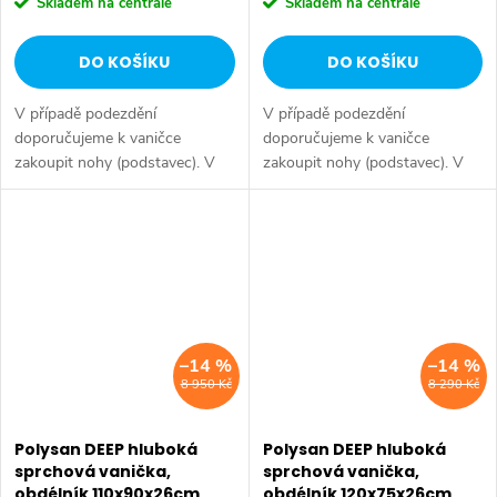
Skladem na centrále
Skladem na centrále
DO KOŠÍKU
DO KOŠÍKU
V případě podezdění
V případě podezdění
doporučujeme k vaničce
doporučujeme k vaničce
zakoupit nohy (podstavec). V
zakoupit nohy (podstavec). V
případě instalace s obkladovým
případě instalace s obkladovým
panelem doporučujeme k
panelem doporučujeme k
vaničce zakoupit nosnou
vaničce zakoupit nosnou
konstrukci. Série: DEEP...
konstrukci. Série: DEEP...
–14 %
–14 %
8 950 Kč
8 290 Kč
Polysan DEEP hluboká
Polysan DEEP hluboká
sprchová vanička,
sprchová vanička,
obdélník 110x90x26cm,
obdélník 120x75x26cm,