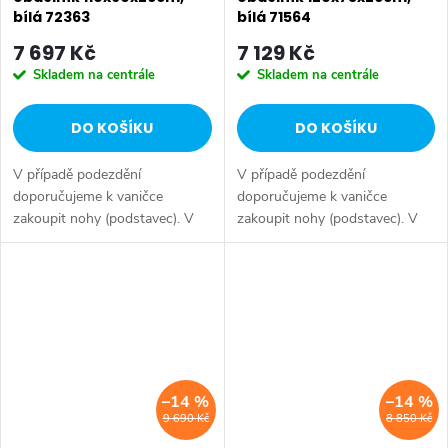
bílá 72363
bílá 71564
7 697 Kč
7 129 Kč
Skladem na centrále
Skladem na centrále
DO KOŠÍKU
DO KOŠÍKU
V případě podezdění
V případě podezdění
doporučujeme k vaničce
doporučujeme k vaničce
zakoupit nohy (podstavec). V
zakoupit nohy (podstavec). V
případě instalace s obkladovým
případě instalace s obkladovým
panelem doporučujeme k
panelem doporučujeme k
vaničce zakoupit nosnou
vaničce zakoupit nosnou
konstrukci. Série: DEEP...
konstrukci. Série: DEEP...
–14 %
–14 %
9 690 Kč
8 850 Kč