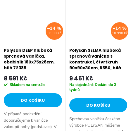
konstrukci. Série: DEEP...
konstrukci. Série: DEEP...
–14 %
–14 %
9 990 Kč
10 990 Kč
Polysan DEEP hluboká
Polysan SELMA hluboká
sprchová vanička,
sprchová vanička s
obdélník 160x75x26cm,
konstrukcí, čtvrtkruh
bílá 72385
90x90x30cm, R550, bílá
28711
8 591 Kč
9 451 Kč
Skladem na centrále
Na objednání: Dodání do 3
týdnů
DO KOŠÍKU
DO KOŠÍKU
V případě podezdění
Sprchovou vaničku českého
doporučujeme k vaničce
výrobce POLYSAN můžeme
zakoupit nohy (podstavec). V