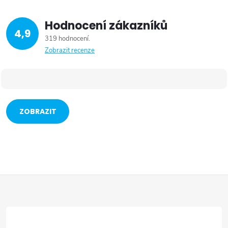
Hodnocení zákazníků
4,9
319 hodnocení
Zobrazit recenze
ZOBRAZIT
VÍCE
Z
á