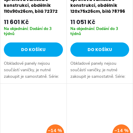
konstrukcí, obdélník
konstrukcí, obdélník
110x90x26cm, bílá 72372
120x75x26cm, bílá 78796
11 601 Kč
11 051 Kč
Na objednání: Dodání do 3
Na objednání: Dodání do 3
týdnů
týdnů
DO KOŠÍKU
DO KOŠÍKU
Obkladové panely nejsou
Obkladové panely nejsou
součástí vaničky, je nutné
součástí vaničky, je nutné
zakoupit je samostatně. Série:
zakoupit je samostatně. Série:
DEEP VANIČKY • Rozměr:
DEEP VANIČKY • Rozměr:
110x90x26 cm • Šířka: 900 mm
120x75x26 cm • Šířka: 750 mm
• Výška: 260 mm • Délka: 1100
• Výška: 260 mm • Délka: 1200
mm • Průměr:...
mm • Průměr:...
–14 %
–14 %