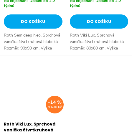
Na objednání: Dodání do 1-2
Na objednání: Dodání do 1-2
týdnů
týdnů
DO KOŠÍKU
DO KOŠÍKU
Roth Semideep Neo, Sprchová
Roth Viki Lux, Sprchová
vanička čtvrtkruhová hluboká.
vanička čtvrtkruhová hluboká.
Rozměr: 90x90 cm. Výška
Rozměr: 80x80 cm. Výška
vaničky: 400 mm. Průměr
vaničky: 480 mm. Průměr
sifonu: 60 mm. Výběr profilu -
sifonu: 50 mm. Výběr profilu -
bílá. Materiál - akrylát.
bílá. Materiál - akrylát.
–14 %
9 630 Kč
Roth Viki Lux, Sprchová
vanička čtvrtkruhová