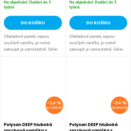
Na objednání: Dodání do 3
Na objednání: Dodání do 3
týdnů
týdnů
DO KOŠÍKU
DO KOŠÍKU
Obkladové panely nejsou
Obkladové panely nejsou
součástí vaničky, je nutné
součástí vaničky, je nutné
zakoupit je samostatně. Série:
zakoupit je samostatně. Série:
DEEP VANIČKY • Rozměr:
DEEP VANIČKY • Rozměr:
100x90x26 cm • Šířka: 900 mm
110x75x26 cm • Šířka: 750 mm
• Výška: 260 mm • Délka: 1000
• Výška: 260 mm • Délka: 1100
mm • Průměr:...
mm • Průměr:...
–14 %
–14 %
13 490 Kč
12 850 Kč
Polysan DEEP hluboká
Polysan DEEP hluboká
sprchová vanička s
sprchová vanička s