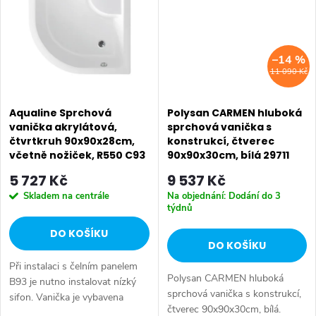
–14 %
11 090 Kč
Aqualine Sprchová
Polysan CARMEN hluboká
vanička akrylátová,
sprchová vanička s
čtvrtkruh 90x90x28cm,
konstrukcí, čtverec
včetně nožiček, R550 C93
90x90x30cm, bílá 29711
5 727 Kč
9 537 Kč
Skladem na centrále
Na objednání: Dodání do 3
týdnů
DO KOŠÍKU
DO KOŠÍKU
Při instalaci s čelním panelem
Polysan CARMEN hluboká
B93 je nutno instalovat nízký
sprchová vanička s konstrukcí,
sifon. Vanička je vybavena
čtverec 90x90x30cm, bílá.
přepadem. Rozměr: 90x90x28