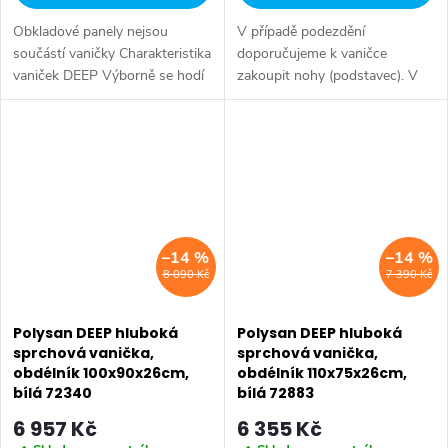
Obkladové panely nejsou
V případě podezdění
součástí vaničky Charakteristika
doporučujeme k vaničce
vaniček DEEP Výborně se hodí
zakoupit nohy (podstavec). V
pro rekonstrukce koupelen v
případě instalace s obkladovým
panelových domech Vanička je
panelem doporučujeme k
vybavena přepadovým otvorem,
vaničce zakoupit nosnou
lze...
konstrukci. Série: DEEP...
–14 %
–14 %
8 090 Kč
7 390 Kč
Polysan DEEP hluboká
Polysan DEEP hluboká
sprchová vanička,
sprchová vanička,
obdélník 100x90x26cm,
obdélník 110x75x26cm,
bílá 72340
bílá 72883
6 957 Kč
6 355 Kč