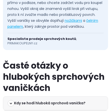
přímo v podlaze, nebo chcete zadržet vodu pro koupel
p
nohou. Vyšší okraj ale znamená vyšší krok při vstupu,
proto k ní zvažte madlo nebo protiskluzový povrch.
i
Vyšší vaničky se obvykle doplňují
nožičkami
a
čelním
panelem
, který zakryje prostor pod vaničkou.
s
u
Specialista prodeje sprchových koutů
,
PRIMAKOUPELNY.cz
Časté otázky o
hlubokých sprchových
vaničkách
Kdy se hodí hluboká sprchová vanička?