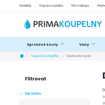
Přejít
Kontakty
Doprava a platba
Vše o nákupu
Hodno
na
obsah
Sprchové kouty
Vany
Koupelnové doplňky
Dávkovače mýdla
Domů
P
o
D
Dle štítku
s
z
s