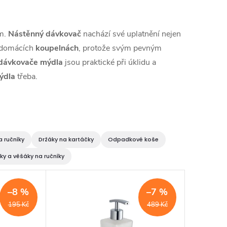
ím.
Nástěnný
dávkovač
nachází své uplatnění nejen
v domácích
koupelnách
, protože svým pevným
í dávkovače mýdla
jsou praktické při úklidu a
ýdla
třeba.
a ručníky
Držáky na kartáčky
Odpadkové koše
ky a věšáky na ručníky
–8 %
–7 %
195 Kč
489 Kč