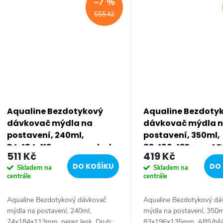
t
–7 %
555 Kč
ů
Aqualine Bezdotykový
Aqualine Bezdoty
dávkovač mýdla na
dávkovač mýdla 
postavení, 240ml,
postavení, 350ml,
74x184x113mm, nerez lesk
83x196x135mm, AB
511 Kč
419 Kč
06672
08131
DO KOŠÍKU
DO 
Skladem na
Skladem na
centrále
centrále
Aqualine Bezdotykový dávkovač
Aqualine Bezdotykový dá
mýdla na postavení, 240ml,
mýdla na postavení, 350m
74x184x113mm, nerez lesk. Druh:
83x196x135mm, ABS/bílá