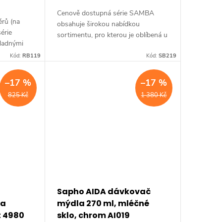
Cenově dostupná série SAMBA
rů (na
obsahuje širokou nabídkou
érie
sortimentu, pro kterou je oblíbená u
 ladnými
hoteliérů a projektantů. Druh:
bavíte
Kód:
RB119
Dávkovač mýdla • Série: SAMBA •
Kód:
SB219
í je
Rozměr: 68x160x105 mm •...
–17 %
–17 %
825 Kč
1 380 Kč
Sapho AIDA dávkovač
na
mýdla 270 ml, mléčné
t 4980
sklo, chrom AI019