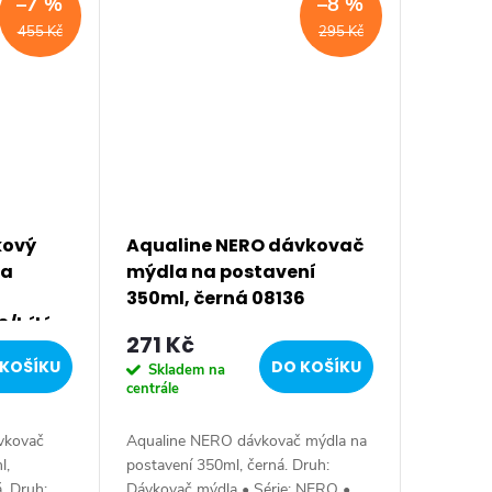
–7 %
–8 %
455 Kč
295 Kč
kový
Aqualine NERO dávkovač
na
mýdla na postavení
350ml, černá 08136
S/bílá
271 Kč
KOŠÍKU
DO KOŠÍKU
Skladem na
centrále
vkovač
Aqualine NERO dávkovač mýdla na
l,
postavení 350ml, černá. Druh:
. Druh:
Dávkovač mýdla • Série: NERO •