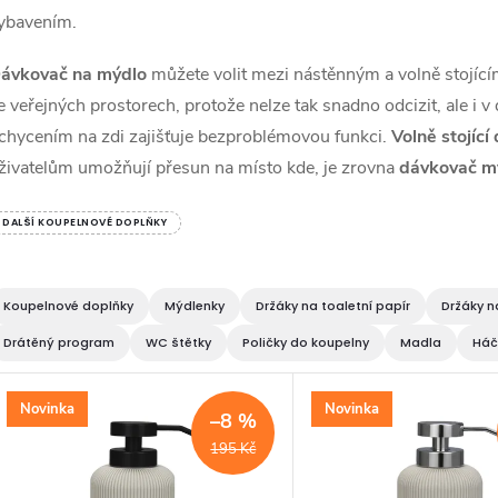
ybavením.
ávkovač na mýdlo
můžete volit mezi nástěnným a volně stojíc
e veřejných prostorech, protože nelze tak snadno odcizit, ale i 
chycením na zdi zajišťuje bezproblémovou funkci.
Volně stojíc
živatelům umožňují přesun na místo kde, je zrovna
dávkovač m
DALŠÍ KOUPELNOVÉ DOPLŇKY
Koupelnové doplňky
Mýdlenky
Držáky na toaletní papír
Držáky n
Drátěný program
WC štětky
Poličky do koupelny
Madla
Háč
V
Novinka
Novinka
–8 %
ý
195 Kč