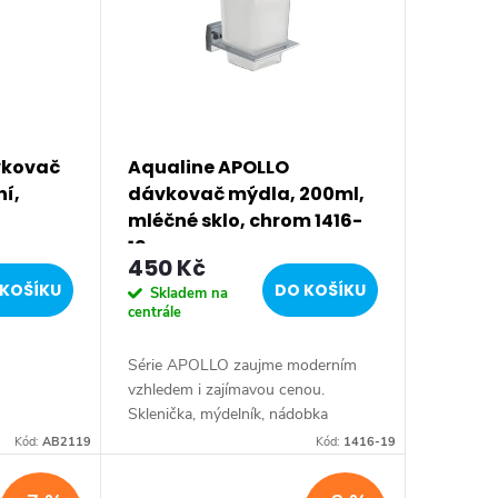
vkovač
Aqualine APOLLO
í,
dávkovač mýdla, 200ml,
mléčné sklo, chrom 1416-
19
450 Kč
KOŠÍKU
DO KOŠÍKU
Skladem na
centrále
Série APOLLO zaujme moderním
vzhledem i zajímavou cenou.
Sklenička, mýdelník, nádobka
dávkovače mýdla a WC štětky jsou
Kód:
AB2119
Kód:
1416-19
z mléčného skla. Druh: Dávkovač
mýdla • Série: APOLLO •...