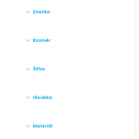
e
Značka
i
l
Rozměr
Šířka
Hloubka
Materiál