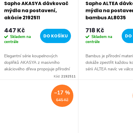
Sapho AKASYA dávkovač
Sapho ALTEA dáv
mýdla na postavení,
mýdla na postaven
akácie 2192511
bambus AL8035
447 Kč
718 Kč
DO KOŠÍKU
DO 
Skladem na
Skladem na
centrále
centrále
Elegantní série koupelnových
Bambus je přírodní materiá
doplňků AKASYA z masivního
dokáže zpestřit každou k
akáciového dřeva propojuje přírodní
sérii ALTEA navíc ve válc
krásu s moderním minimalistickým
tvaru, který působí příjem
Kód:
2192511
designem. Teplé odstíny dřeva v
Dávkovač mýdla • Série:
kombinaci s matně...
Rozměr:...
–17 %
645 Kč