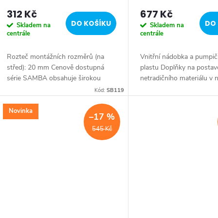
312 Kč
677 Kč
DO KOŠÍKU
DO 
Skladem na
Skladem na
centrále
centrále
Rozteč montážních rozměrů (na
Vnitřní nádobka a pumpič
střed): 20 mm Cenově dostupná
plastu Doplňky na postav
série SAMBA obsahuje širokou
netradičního materiálu v 
nabídkou sortimentu, pro kterou je
italském designu zajisté 
Kód:
SB119
oblíbená u hoteliérů a projektantů.
příznivce moderního stylu
Druh: Dávkovač...
jemných tlumených...
Novinka
–17 %
545 Kč