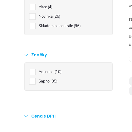
t
v
Akce
4
r
Novinka
25
D
Skladem na centrále
96
v
a
u
u
n
Značky
n
Aqualine
10
í
Sapho
95
p
a
Cena s DPH
n