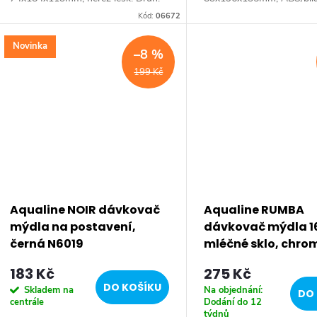
Dávkovač mýdla • Rozměr:
Dávkovač mýdla • Rozmě
Kód:
06672
74x184x113 mm • Šířka: 74 mm •
83x196x135 mm • Šířka:
Výška: 184 mm • Hloubka: 113
Výška: 196 mm • Hloubk
Novinka
–8 %
mm...
•...
199 Kč
Aqualine NOIR dávkovač
Aqualine RUMBA
mýdla na postavení,
dávkovač mýdla 1
černá N6019
mléčné sklo, chro
183 Kč
275 Kč
DO KOŠÍKU
Skladem na
Na objednání:
DO 
centrále
Dodání do 12
týdnů