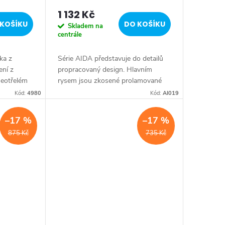
1 132 Kč
KOŠÍKU
DO KOŠÍKU
Skladem na
centrále
ka z
Série AIDA představuje do detailů
ení z
propracovaný design. Hlavním
neotřelém
rysem jsou zkosené prolamované
zaujmou
hrany úchytů s jemně oblými
Kód:
4980
Kód:
AI019
 a
přechody, ve kterých se láme
dopadající světlo. Druh:...
–17 %
–17 %
875 Kč
735 Kč