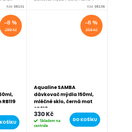
r:
Rozměr: 85x126 mm • Šířka: 85
Kód:
08131
Kód:
08136
 83 mm •
mm • Výška: 126 mm • Hloubka:
a: 135 mm
85 mm • Průměr: 85 mm •...
–8 %
–8 %
299 Kč
359 Kč
Aqualine SAMBA
60ml,
dávkovač mýdla 150ml,
m RB119
mléčné sklo, černá mat
SB219
330 Kč
DO KOŠÍKU
Skladem na
KOŠÍKU
centrále