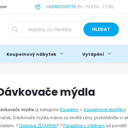
+420603160776
cení obchodu
Obchodní podmínky
Blog
info@primakoupelny.cz
HLEDAT
Koupelnový nábytek
Vytápění
Dávkovače mýdla
ávkovače mýdla
(z kategorie
Koupelny
>
Koupelnové doplňky
).
naček. Dávkovače mýdla máme za skvělé ceny, prohlédněte si akce
kladem. ?
Doprava ZDARMA
* ?
Poradíme s výběrem
od pondělí