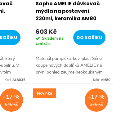
kovač
Sapho AMELIE dávkovač
í,
mýdla na postavení,
230ml, keramika AM80
603 Kč
KOŠÍKU
DO KOŠÍKU
Skladem na
centrále
l, který
Materiál pumpička: kov, plast Série
oupelnu. V
koupelnových doplňků AMELIE na
ovitém
první pohled zaujme neokoukaným
ně. Druh:
pojetím retro stylu. Nádobky z
Kód:
AL8035
Kód:
AM80
 ALTEA •
keramiky svým zdobením navozují
pocit starých...
Novinka
–17 %
–17 %
645 Kč
375 Kč