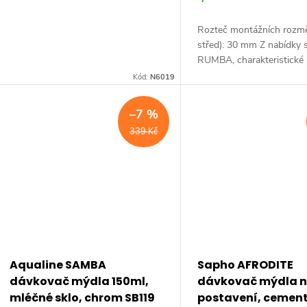
Rozteč montážních rozmě
střed): 30 mm Z nabídky s
RUMBA, charakteristické
křivkami, kompletně dovy
Kód:
N6019
koupelnu i WC. Zajímavost
praktická elegantní...
–7 %
339 Kč
Aqualine SAMBA
Sapho AFRODITE
dávkovač mýdla 150ml,
dávkovač mýdla 
mléčné sklo, chrom SB119
postavení, cemen