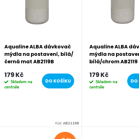
p
s
p
Aqualine ALBA dávkovač
Aqualine ALBA dá
mýdla na postavení, bílá/
mýdla na postaven
r
černá mat AB2119B
bílá/chrom AB2119
179 Kč
179 Kč
o
DO KOŠÍKU
DO 
Skladem na
Skladem na
centrále
centrále
d
u
k
Kód:
AB2119B