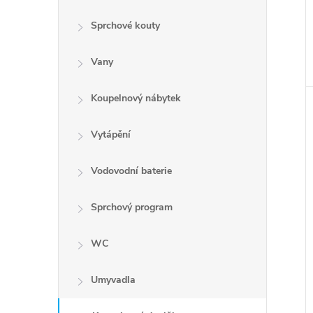
Sprchové kouty
Vany
Koupelnový nábytek
Vytápění
Vodovodní baterie
Sprchový program
WC
Umyvadla