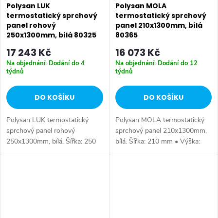
Polysan LUK
Polysan MOLA
termostatický sprchový
termostatický sprchový
panel rohový
panel 210x1300mm, bílá
250x1300mm, bílá 80325
80365
17 243 Kč
16 073 Kč
Na objednání: Dodání do 4
Na objednání: Dodání do 12
týdnů
týdnů
DO KOŠÍKU
DO KOŠÍKU
Polysan LUK termostatický
Polysan MOLA termostatický
sprchový panel rohový
sprchový panel 210x1300mm,
250x1300mm, bílá. Šířka: 250
bílá. Šířka: 210 mm • Výška:
mm • Výška: 1300 mm • Barva:
1300 mm • Barva: Bílá •
Bílá • Materiál: Plast • Instalace:
Materiál: Plast • Instalace:
Nástěnná • Ovládání: Termostat
Nástěnná • Ovládání: Termostat
•...
• Ostatní:...