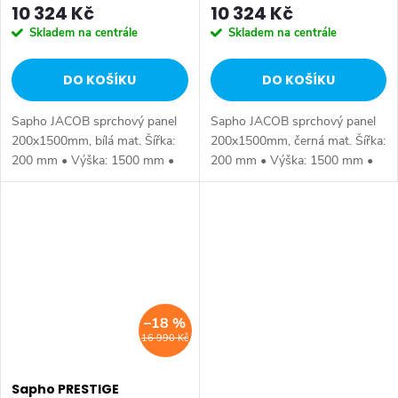
10 324 Kč
10 324 Kč
Skladem na centrále
Skladem na centrále
DO KOŠÍKU
DO KOŠÍKU
Sapho JACOB sprchový panel
Sapho JACOB sprchový panel
200x1500mm, bílá mat. Šířka:
200x1500mm, černá mat. Šířka:
200 mm • Výška: 1500 mm •
200 mm • Výška: 1500 mm •
Hloubka: 470 mm • Barva: Bílá
Hloubka: 470 mm • Barva:
• Materiál: Hliník • Instalace:
Černá mat • Materiál: Hliník •
Nástěnná • Ovládání: Páka •...
Instalace: Nástěnná • Ovládání:
Páka •...
–18 %
16 990 Kč
Sapho PRESTIGE