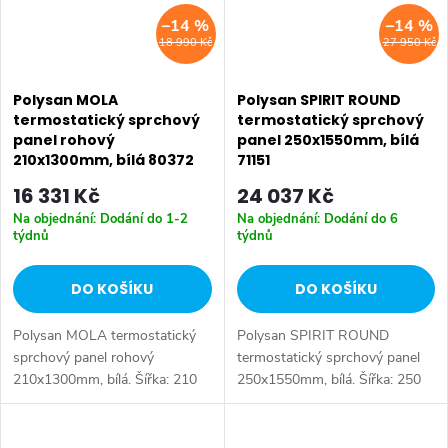
–14 %
–14 %
18 990 Kč
27 950 Kč
Polysan MOLA
Polysan SPIRIT ROUND
termostatický sprchový
termostatický sprchový
panel rohový
panel 250x1550mm, bílá
210x1300mm, bílá 80372
71151
16 331 Kč
24 037 Kč
Na objednání: Dodání do 1-2
Na objednání: Dodání do 6
týdnů
týdnů
DO KOŠÍKU
DO KOŠÍKU
Polysan MOLA termostatický
Polysan SPIRIT ROUND
sprchový panel rohový
termostatický sprchový panel
210x1300mm, bílá. Šířka: 210
250x1550mm, bílá. Šířka: 250
mm • Výška: 1300 mm • Barva:
mm • Výška: 1550 mm •
Bílá • Materiál: Plast • Instalace:
Hloubka: 687 mm • Barva: Bílá
Nástěnná • Ovládání: Termostat
• Materiál: Kompozit •