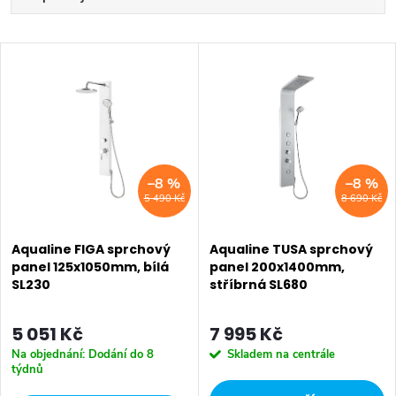
a
Nejlevnější
V
z
Nejdražší
ý
Nejprodávanější
e
p
Abecedně
n
i
–8 %
–8 %
í
5 490 Kč
8 690 Kč
s
p
p
Aqualine FIGA sprchový
Aqualine TUSA sprchový
r
panel 125x1050mm, bílá
panel 200x1400mm,
SL230
stříbrná SL680
r
o
o
5 051 Kč
7 995 Kč
d
Na objednání: Dodání do 8
Skladem na centrále
d
týdnů
u