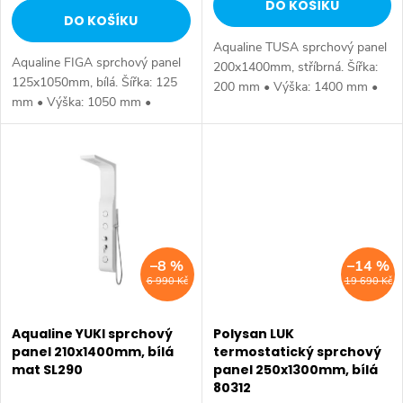
DO KOŠÍKU
u
DO KOŠÍKU
k
Aqualine TUSA sprchový panel
k
Aqualine FIGA sprchový panel
t
200x1400mm, stříbrná. Šířka:
125x1050mm, bílá. Šířka: 125
200 mm • Výška: 1400 mm •
t
mm • Výška: 1050 mm •
Hloubka: 570 mm • Barva:
ů
Hloubka: 539 mm • Barva: Bílá
Stříbrná • Materiál: Hliník •
ů
• Materiál: Plast • Instalace:
Instalace: Nástěnná • Ovládání:
Nástěnná • Ovládání: Páka •
Páka •...
Průměr...
–8 %
–14 %
6 990 Kč
19 690 Kč
Aqualine YUKI sprchový
Polysan LUK
panel 210x1400mm, bílá
termostatický sprchový
mat SL290
panel 250x1300mm, bílá
80312