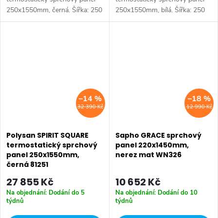
250x1550mm, černá. Šířka: 250
250x1550mm, bílá. Šířka: 250
mm • Výška: 1550 mm •
mm • Výška: 1550 mm •
Hloubka: 687 mm • Barva:
Hloubka: 661 mm • Barva: Bílá
Černá mat • Materiál: Kompozit
• Materiál: Kompozit •
• Instalace:...
Instalace: Nástěnná •...
–14 %
–18 %
32 390 Kč
12 990 Kč
Polysan SPIRIT SQUARE
Sapho GRACE sprchový
termostatický sprchový
panel 220x1450mm,
panel 250x1550mm,
nerez mat WN326
černá 81251
27 855 Kč
10 652 Kč
Na objednání: Dodání do 5
Na objednání: Dodání do 10
týdnů
týdnů