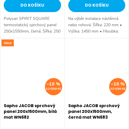
DO KOŠÍKU
DO KOŠÍKU
Polysan SPIRIT SQUARE
Na výběr instalace nástěnná
termostatický sprchový panel
nebo rohová. Šířka: 220 mm •
250x1550mm, černá. Šířka: 250
Výška: 1450 mm • Hloubka:
mm • Výška: 1550 mm •
490 mm • Barva: Nerez •
Akce
Hloubka: 661 mm • Barva:
Materiál: Nerez • Instalace:
Černá mat • Materiál: Kompozit
Nástěnná • Ovládání:
• Instalace:...
Progresivní kartuše...
–18 %
–18 %
12 590 Kč
12 590 Kč
Sapho JACOB sprchový
Sapho JACOB sprchový
panel 200x1500mm, bílá
panel 200x1500mm,
mat WN682
černá mat WN683