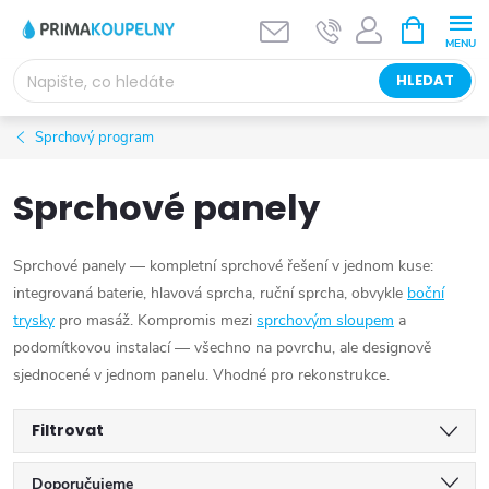
Přejít
NÁKUPNÍ
KOŠÍK
na
obsah
HLEDAT
Sprchový program
Sprchové panely
Sprchové panely — kompletní sprchové řešení v jednom kuse:
integrovaná baterie, hlavová sprcha, ruční sprcha, obvykle
boční
trysky
pro masáž. Kompromis mezi
sprchovým sloupem
a
podomítkovou instalací — všechno na povrchu, ale designově
sjednocené v jednom panelu. Vhodné pro rekonstrukce.
Filtrovat
Ř
Doporučujeme