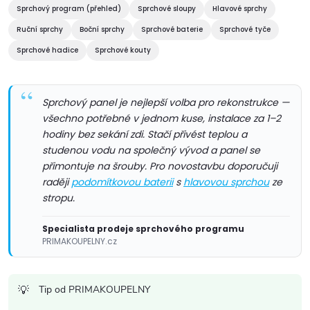
á
Sprchový program (přehled)
Sprchové sloupy
Hlavové sprchy
Ruční sprchy
Boční sprchy
Sprchové baterie
Sprchové tyče
d
Sprchové hadice
Sprchové kouty
a
c
Sprchový panel je nejlepší volba pro rekonstrukce —
všechno potřebné v jednom kuse, instalace za 1–2
í
hodiny bez sekání zdi. Stačí přivést teplou a
p
studenou vodu na společný vývod a panel se
přimontuje na šrouby. Pro novostavbu doporučuji
r
raději
podomítkovou baterii
s
hlavovou sprchou
ze
stropu.
v
Specialista prodeje sprchového programu
k
PRIMAKOUPELNY.cz
y
v
Tip od PRIMAKOUPELNY