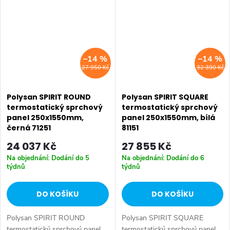
•...
Instalace: Nástěnná •...
–14 %
–14 %
27 950 Kč
32 390 Kč
Polysan SPIRIT ROUND
Polysan SPIRIT SQUARE
termostatický sprchový
termostatický sprchový
panel 250x1550mm,
panel 250x1550mm, bílá
černá 71251
81151
24 037 Kč
27 855 Kč
Na objednání: Dodání do 5
Na objednání: Dodání do 6
týdnů
týdnů
DO KOŠÍKU
DO KOŠÍKU
Polysan SPIRIT ROUND
Polysan SPIRIT SQUARE
termostatický sprchový panel
termostatický sprchový panel