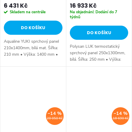
6 431 Kč
16 933 Kč
Skladem na centrále
Na objednání: Dodání do 7
týdnů
DO KOŠÍKU
DO KOŠÍKU
Aqualine YUKI sprchový panel
Polysan LUK termostatický
210x1400mm, bílá mat. Šířka:
sprchový panel 250x1300mm,
210 mm • Výška: 1400 mm •
bílá. Šířka: 250 mm • Výška:
Hloubka: 450 mm • Barva: Bílá
1300 mm • Barva: Bílá •
• Materiál: Plast • Instalace:
Materiál: Plast • Instalace:
Nástěnná • Ovládání: Páka •...
Nástěnná • Ovládání: Termostat
• Ostatní:...
–14 %
–14 %
20 050 Kč
18 690 Kč