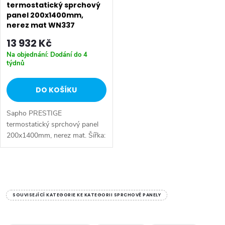
termostatický sprchový
panel 200x1400mm,
nerez mat WN337
13 932 Kč
Na objednání: Dodání do 4
týdnů
DO KOŠÍKU
Sapho PRESTIGE
termostatický sprchový panel
200x1400mm, nerez mat. Šířka:
200 mm • Výška: 1400 mm •
Hloubka: 450 mm • Barva:
Nerez • Materiál: Nerez •
O
Instalace: Nástěnná •...
v
SOUVISEJÍCÍ KATEGORIE KE KATEGORII SPRCHOVÉ PANELY
l