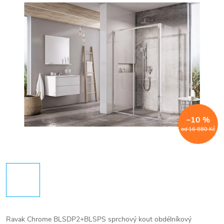
–10 %
od 16 880 Kč
Ravak Chrome BLSDP2+BLSPS sprchový kout obdélníkový