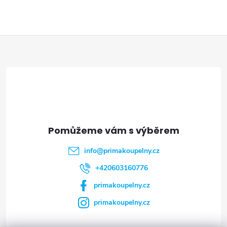
Z
á
p
a
t
info
@
primakoupelny.cz
í
+420603160776
primakoupelny.cz
primakoupelny.cz