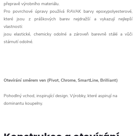
přepravě výrobního materiálu.
Pro povrchové úpravy používá RAVAK barvy epoxypolyesterové,
které jsou z práškových barev nejdražší a vykazují nejlepší
vlastnosti:
jsou elastické, chemicky odolné a zároveň barevně stálé a vůči
stárnutí odolné.
Otevírání směrem ven (Pivot,
Chrome,
SmartLine,
Brilliant)
Pohodlný vchod, inspirující design. Výrobky, které aspirují na
dominantu koupelny.