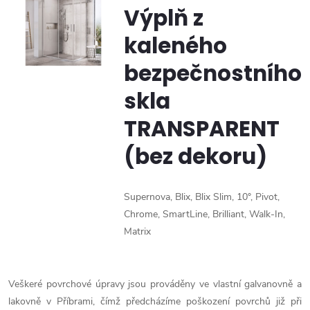
Výplň z
kaleného
bezpečnostního
skla
TRANSPARENT
(bez dekoru)
Supernova,
Blix,
Blix Slim,
10°,
Pivot,
Chrome,
SmartLine,
Brilliant,
Walk-In,
Matrix
Veškeré povrchové úpravy jsou prováděny ve vlastní galvanovně a
lakovně v Příbrami, čímž předcházíme poškození povrchů již při