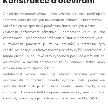
Konstrukce a otevírání
Z hlediska vlastností výrobku, jeho vzhledu a funkce rozdělujeme
sprchové kouty dle designu na konstrukci rámovou a bezrámovou.
Každá z nich má specifický poměr funkčnosti, designu a ceny.
Základním požadavkem zákazníka u sprchového koutu je jeho
vodotěsnost – při sprchování má voda zůstat ve sprchovém koutu.
A základním pravidlem je, že ve srovnání s ostatními typy
konstrukce poskytuje rámová konstrukce vždy vyšší vodotěsnost. Z
tohoto důvodu budou také vždy výhodnější posuvné dveře, kde ani
při otevírání a zavírání sprchového koutu nemohou stékat kapky
vody na zem mimo sprchový kout.
Vodotěsnost výrobku musí být zároveň zaručena postupem
montáže dle montážního návodu výrobce. Další podmínkou
optimální funkčnosti je kombinace výrobků jedné značky – ke
sprchovým koutům RAVAK doporučujeme
vaničky naší produkce,
které byly v rámci vývoje otestovány
s ostatními výrobky RAVAK
.