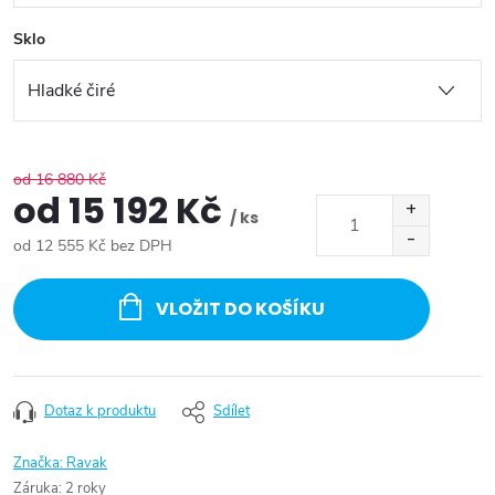
Sklo
od 16 880 Kč
od
15 192 Kč
/ ks
od
12 555 Kč
bez DPH
Měrná
cena:
VLOŽIT DO KOŠÍKU
Dotaz k produktu
Sdílet
Značka:
Ravak
Záruka
:
2 roky