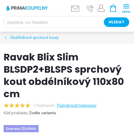
Přejít
NÁKUPNÍ
KOŠÍK
na
obsah
HLEDAT
Obdélníkové sprchové kouty
Ravak Blix Slim
BLSDP2+BLSPS sprchový
kout obdélníkový 110x80
cm
1 hodnocení
Podrobnosti hodnocení
Kód produktu:
Zvolte variantu
Doprava ZDARMA