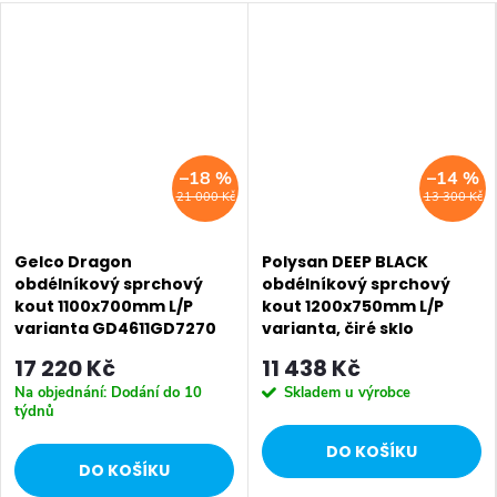
SALECODE:EXTRA20:6:%
–18 %
–14 %
21 000 Kč
13 300 Kč
Gelco Dragon
Polysan DEEP BLACK
obdélníkový sprchový
obdélníkový sprchový
kout 1100x700mm L/P
kout 1200x750mm L/P
varianta GD4611GD7270
varianta, čiré sklo
MD1216B-01
17 220 Kč
11 438 Kč
Na objednání: Dodání do 10
Skladem u výrobce
týdnů
DO KOŠÍKU
DO KOŠÍKU