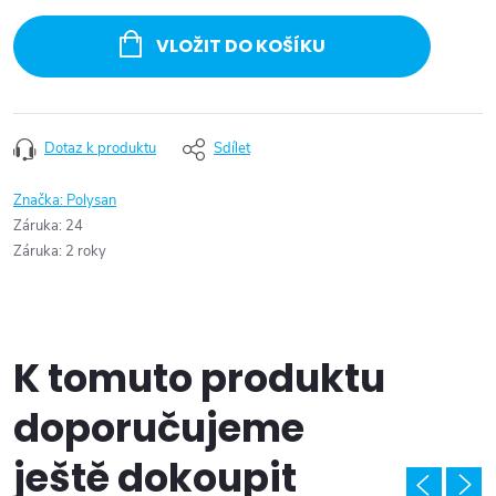
Měrná
cena:
VLOŽIT DO KOŠÍKU
Dotaz k produktu
Sdílet
Značka:
Polysan
Záruka
:
24
Záruka
:
2 roky
K tomuto produktu
doporučujeme
ještě dokoupit