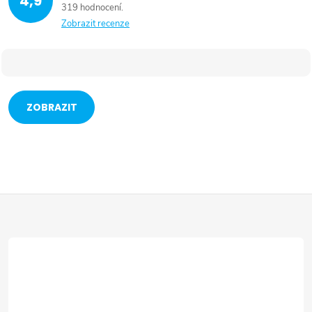
4,9
319 hodnocení
Zobrazit recenze
ZOBRAZIT
VÍCE
Z
á
p
a