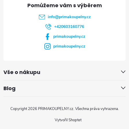
t
info
@
primakoupelny.cz
í
+420603160776
primakoupelny.cz
primakoupelny.cz
Vše o nákupu
Blog
Copyright 2026
PRIMAKOUPELNY.cz
. Všechna práva vyhrazena.
Vytvořil Shoptet