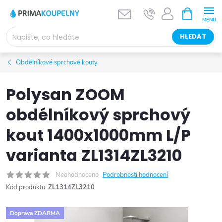
Přejít
NÁKUPNÍ
KOŠÍK
na
obsah
HLEDAT
Obdélníkové sprchové kouty
Polysan ZOOM
obdélníkový sprchový
kout 1400x1000mm L/P
varianta ZL1314ZL3210
Neohodnoceno
Podrobnosti hodnocení
Kód produktu:
ZL1314ZL3210
Doprava ZDARMA