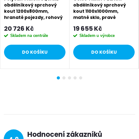
obdélníkový sprchový
obdélníkový sprchový
kout 1200x800mm,
kout 1100x1000mm,
hranaté pojezdy, rohový
matné sklo, pravé
vstup TL2280-5002
GT5610-11MR-B
20 726 Kč
19 655 Kč
Skladem na centrále
Skladem u výrobce
DO KOŠÍKU
DO KOŠÍKU
Hodnocení zákazníků