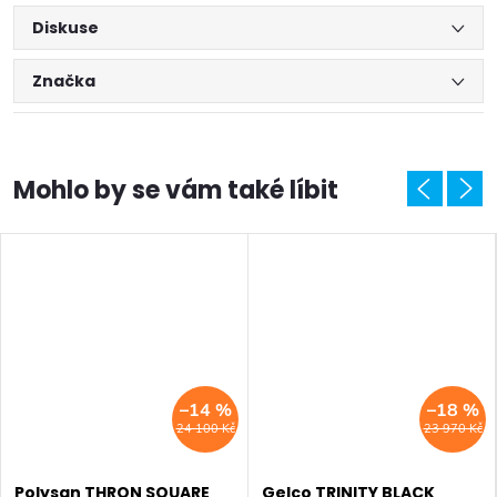
Diskuse
Značka
SALECODE:EXTRA20:6:%
–14 %
–18 %
24 100 Kč
23 970 Kč
Polysan THRON SQUARE
Gelco TRINITY BLACK