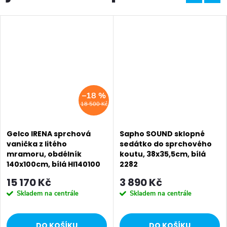
–18 %
18 500 Kč
Gelco IRENA sprchová
Sapho SOUND sklopné
vanička z litého
sedátko do sprchového
mramoru, obdélník
koutu, 38x35,5cm, bílá
140x100cm, bílá HI140100
2282
15 170 Kč
3 890 Kč
Skladem na centrále
Skladem na centrále
DO KOŠÍKU
DO KOŠÍKU