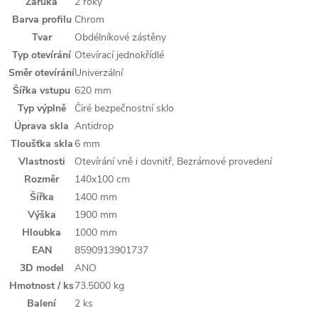
Záruka
2 roky
Barva profilu
Chrom
Tvar
Obdélníkové zástěny
Typ otevírání
Otevírací jednokřídlé
Směr otevírání
Univerzální
Šířka vstupu
620 mm
Typ výplně
Čiré bezpečnostní sklo
Úprava skla
Antidrop
Tloušťka skla
6 mm
Vlastnosti
Otevírání vně i dovnitř, Bezrámové provedení
Rozměr
140x100 cm
Šířka
1400 mm
Výška
1900 mm
Hloubka
1000 mm
EAN
8590913901737
3D model
ANO
Hmotnost / ks
73.5000 kg
Balení
2 ks