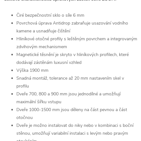
Čiré bezpečnostní sklo o síle 6 mm
Povrchová úprava Antidrop zabraňuje usazování vodního
kamene a usnadňuje čištění
Hliníkové otočné profily s leštěným povrchem a integrovaným
zdvihovým mechanismem
Magnetické těsnění je skryto v hliníkových profilech, které
dodávají zástěnám luxusní vzhled
Výška 1900 mm
Snadná montáž, tolerance až 20 mm nastavením skel v
profilu
Dveře 700, 800 a 900 mm jsou jednodílné a umožňují
maximální šířku vstupu
Dveře 1000-1500 mm jsou děleny na část pevnou a část
otočnou
Dveře je možno instalovat do niky nebo v kombinaci s boční
stěnou, umožňují variabilní instalaci s levým nebo pravým