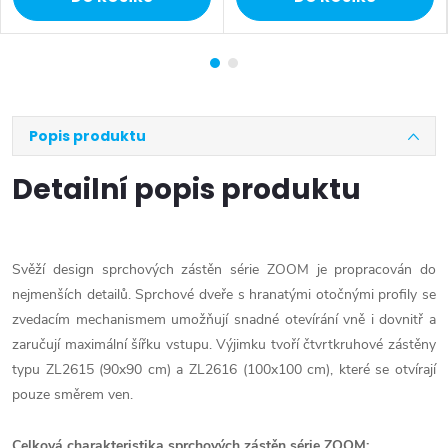
Popis produktu
Detailní popis produktu
Svěží design sprchových zástěn série ZOOM je propracován do
nejmenších detailů. Sprchové dveře s hranatými otočnými profily se
zvedacím mechanismem umožňují snadné otevírání vně i dovnitř a
zaručují maximální šířku vstupu. Výjimku tvoří čtvrtkruhové zástěny
typu ZL2615 (90x90 cm) a ZL2616 (100x100 cm), které se otvírají
pouze směrem ven.
Celková charakteristika sprchových zástěn série ZOOM: