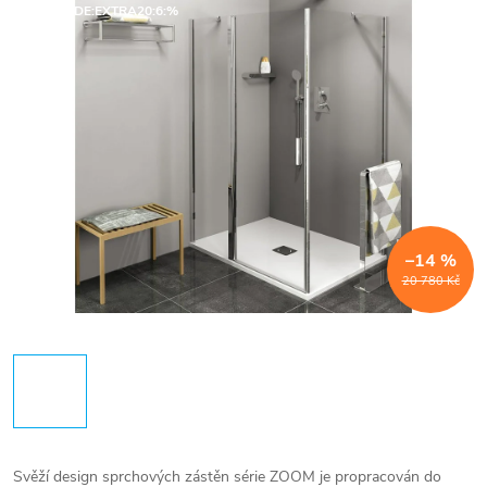
SALECODE:EXTRA20:6:%
–14 %
20 780 Kč
Svěží design sprchových zástěn série ZOOM je propracován do