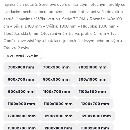
nejmenších detailů. Sprchové dveře s hranatými otočnými profily se
zvedacím mechanismem umožňují snadné otevírání vně i dovnitř a
zaručují maximální šířku vstupu. Série: ZOOM • Rozměr: 140x100
cm • Šířka: 1400 mm • Výška: 1900 mm • Hloubka: 1000 mm •
Tloušťka: skla 6 mm Otevírání vně • Barva: profilu Chrom • Tvar:
Obdélníkové zástěny • Instalace: je možná s levým nebo pravým •
Záruka: 2 roky.
DOSTUPNÉ ROZMĚRY
700x800 mm
700x900 mm
700x1000 mm
800x700 mm
800x900 mm
800x1000 mm
900x800 mm
1100x700 mm
1100x800 mm
1100x900 mm
1100x1000 mm
1200x700 mm
1200x800 mm
1200x900 mm
1200x1000 mm
1300x700 mm
1300x800 mm
1300x900 mm