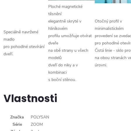
Ploché magnetické
těsnění
elegantně skryté v
Otočný profil v
hliníkovém
minimalistickém
Speciálně navržené
profilu umožňuje otvírat
provedení se zvedac
madlo
dveře
pro pohodlné otevír
pro pohodlné otevírání
na obě strany u všech
Čistá linie - sklo pro
dveří.
modelů
na obou stranách ve
dveří do niky a v
úrovni.
kombinaci
s boční stěnou.
Vlastnosti
Značka
POLYSAN
Série
ZOOM