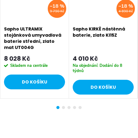
–18 %
–18 %
9 790 Kč
4 890 Kč
Sapho ULTRAMIX
Sapho KIRKÉ nástěnná
stojánková umyvadlová
baterie, zlato KI15Z
baterie střední, zlato
mat UT004G
8 028 Kč
4 010 Kč
Skladem na centrále
Na objednání: Dodání do 8
týdnů
DO KOŠÍKU
DO KOŠÍKU