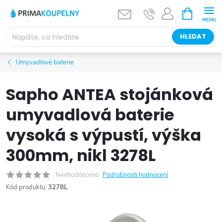
Přejít
NÁKUPNÍ
KOŠÍK
na
obsah
HLEDAT
Umyvadlové baterie
Sapho ANTEA stojánková
umyvadlová baterie
vysoká s výpustí, výška
300mm, nikl 3278L
Neohodnoceno
Podrobnosti hodnocení
Kód produktu:
3278L