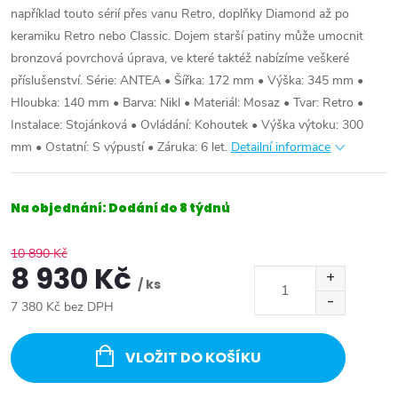
například touto sérií přes vanu Retro, doplňky Diamond až po
keramiku Retro nebo Classic. Dojem starší patiny může umocnit
bronzová povrchová úprava, ve které taktéž nabízíme veškeré
příslušenství. Série: ANTEA • Šířka: 172 mm • Výška: 345 mm •
Hloubka: 140 mm • Barva: Nikl • Materiál: Mosaz • Tvar: Retro •
Instalace: Stojánková • Ovládání: Kohoutek • Výška výtoku: 300
mm • Ostatní: S výpustí • Záruka: 6 let.
Detailní informace
Na objednání: Dodání do 8 týdnů
10 890 Kč
8 930 Kč
/ ks
7 380 Kč bez DPH
Měrná
cena:
VLOŽIT DO KOŠÍKU