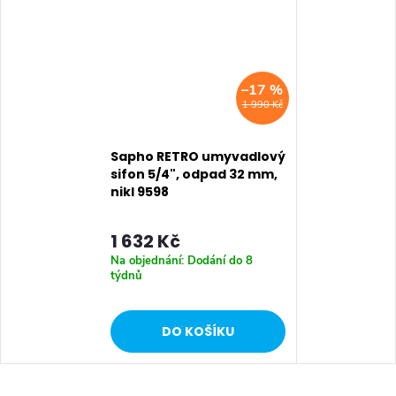
–17 %
1 990 Kč
Sapho RETRO umyvadlový
sifon 5/4", odpad 32 mm,
nikl 9598
1 632 Kč
Na objednání: Dodání do 8
týdnů
DO KOŠÍKU