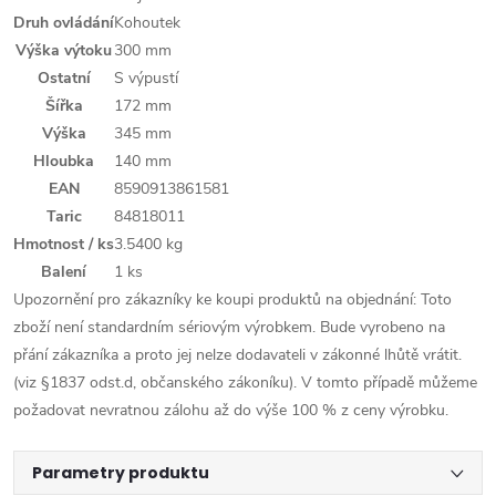
Druh ovládání
Kohoutek
Výška výtoku
300 mm
Ostatní
S výpustí
Šířka
172 mm
Výška
345 mm
Hloubka
140 mm
EAN
8590913861581
Taric
84818011
Hmotnost / ks
3.5400 kg
Balení
1 ks
Upozornění pro zákazníky ke koupi produktů na objednání: Toto
zboží není standardním sériovým výrobkem. Bude vyrobeno na
přání zákazníka a proto jej nelze dodavateli v zákonné lhůtě vrátit.
(viz §1837 odst.d, občanského zákoníku). V tomto případě můžeme
požadovat nevratnou zálohu až do výše 100 % z ceny výrobku.
Parametry produktu