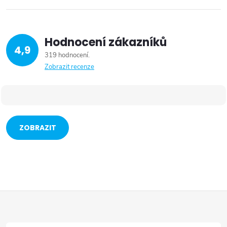
Hodnocení zákazníků
4,9
319 hodnocení
Zobrazit recenze
ZOBRAZIT
VÍCE
Z
á