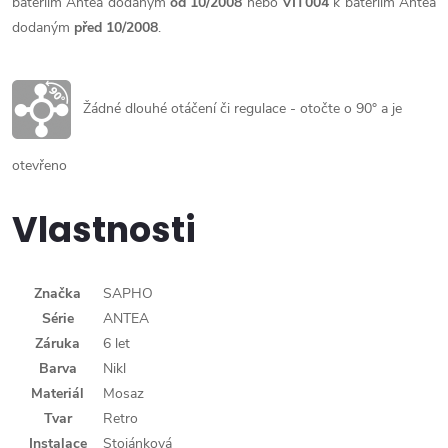
bateriím Antea dodaným
od 10/2008
nebo
VIT004
k bateriím Antea
dodaným
před 10/2008
.
Žádné dlouhé otáčení či regulace - otočte o 90° a je
otevřeno
Vlastnosti
Značka
SAPHO
Série
ANTEA
Záruka
6 let
Barva
Nikl
Materiál
Mosaz
Tvar
Retro
Instalace
Stojánková