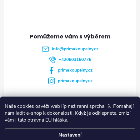
p
a
t
info
@
primakoupelny.cz
í
+420603160776
primakoupelny.cz
primakoupelny.cz
Naše cookies osvěží web líp než ranní sprcha. 🚿 Pomáhají
Vše o nákupu
nám ladit e-shop k dokonalosti. Když je odklepnete, zmizí
vám i tato otravná EU hláška.
Blog
Nastavení