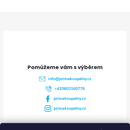
Z
á
p
a
t
info
@
primakoupelny.cz
í
+420603160776
primakoupelny.cz
primakoupelny.cz