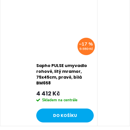
–17 %
5 380 Kč
Sapho PULSE umyvadlo
rohové, litý mramor,
75x45cm, pravé, bílá
BM658
4 412 Kč
Skladem na centrále
DO KOŠÍKU