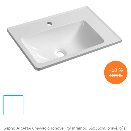
–18 %
4 990 Kč
Sapho ARANA umyvadlo rohové, litý mramor, 56x35cm, pravé, bílá.