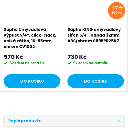
–17 %
890 Kč
Sapho Umyvadlová
Sapho KING umyvadlový
výpust 5/4“, click-clack,
sifon 5/4", odpad 32mm,
velká zátka, 10-55mm,
ABS/chrom 0595PR25K7
chrom CV1002
570 Kč
730 Kč
Skladem na centrále
Skladem na centrále
DO KOŠÍKU
DO KOŠÍKU
Popis produktu