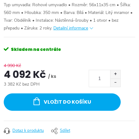
Typ umyvadla: Rohové umyvadlo • Rozměr: 56x11x35 cm • Šířka:
560 mm • Hloubka: 350 mm • Barva: Bílá • Materiál: Litý mramor •
Tvar: Obdélník • Instalace: Nástěnná-šrouby • 1 otvor • bez
přepadu • Záruka: 2 roky.
Detailní informace
Skladem na centrále
4 990 Kč
4 092 Kč
/ ks
3 382 Kč bez DPH
Měrná
cena:
VLOŽIT DO KOŠÍKU
Dotaz k produktu
Sdílet