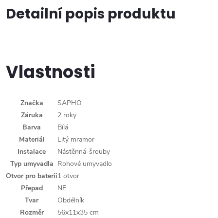
Detailní popis produktu
Vlastnosti
Značka
SAPHO
Záruka
2 roky
Barva
Bílá
Materiál
Litý mramor
Instalace
Nástěnná-šrouby
Typ umyvadla
Rohové umyvadlo
Otvor pro baterii
1 otvor
Přepad
NE
Tvar
Obdélník
Rozměr
56x11x35 cm