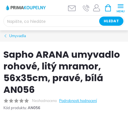
Přejít
NÁKUPNÍ
KOŠÍK
na
obsah
HLEDAT
Umyvadla
Sapho ARANA umyvadlo
rohové, litý mramor,
56x35cm, pravé, bílá
AN056
Neohodnoceno
Podrobnosti hodnocení
Kód produktu:
AN056