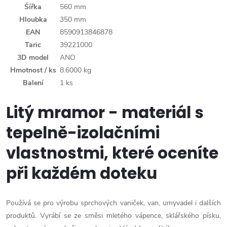
Šířka
560 mm
Hloubka
350 mm
EAN
8590913846878
Taric
39221000
3D model
ANO
Hmotnost / ks
8.6000 kg
Balení
1 ks
Litý mramor - materiál s
tepelně-izolačními
vlastnostmi, které oceníte
při každém doteku
Používá se pro výrobu sprchových vaniček, van, umyvadel i dalších
produktů. Vyrábí se ze směsi mletého vápence, sklářského písku,