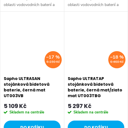
oblasti vodovodních baterií a
oblasti vodovodních baterií a
sprchových systémů, které
sprchových systémů, které
spojuje praktické funkce s
spojuje praktické funkce s
atraktivním designem.
atraktivním designem.
Sortiment zahrnuje...
Sortiment zahrnuje...
–17 %
–18 %
6 230 Kč
6 460 Kč
Sapho ULTRASAN
Sapho ULTRATAP
stojánková bidetová
stojánková bidetová
baterie, černá mat
baterie, černá mat/zlato
UT003VB
mat UT003TBG
5 109 Kč
5 297 Kč
Skladem na centrále
Skladem na centrále
DO KOŠÍKU
DO KOŠÍKU