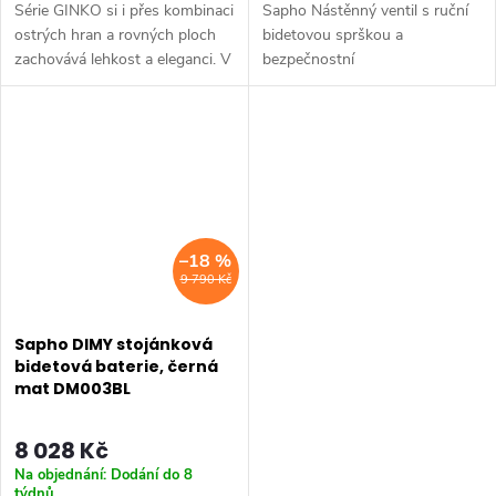
Série GINKO si i přes kombinaci
Sapho Nástěnný ventil s ruční
ostrých hran a rovných ploch
bidetovou sprškou a
zachovává lehkost a eleganci. V
bezpečnostní
koupelně bude dominantním
pojistkou,hranatý,černá mat.
prvkem, který se jen tak
Šířka: 50 mm • Hloubka: 111
neokouká a v nadčasovém
mm • Barva: Černá mat •
designu...
Materiál: Mosaz • Tvar: Hranaté
•...
–18 %
9 790 Kč
Sapho DIMY stojánková
bidetová baterie, černá
mat DM003BL
8 028 Kč
Na objednání: Dodání do 8
týdnů