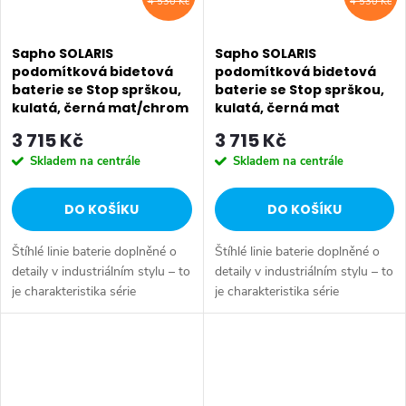
4 530 Kč
4 530 Kč
Sapho SOLARIS
Sapho SOLARIS
podomítková bidetová
podomítková bidetová
baterie se Stop sprškou,
baterie se Stop sprškou,
kulatá, černá mat/chrom
kulatá, černá mat
WD040BC
WD040B
3 715 Kč
3 715 Kč
Skladem na centrále
Skladem na centrále
DO KOŠÍKU
DO KOŠÍKU
Štíhlé linie baterie doplněné o
Štíhlé linie baterie doplněné o
detaily v industriálním stylu – to
detaily v industriálním stylu – to
je charakteristika série
je charakteristika série
SOLARIS. Vysoce leštěný
SOLARIS. Vysoce leštěný
chromový povrch a
chromový povrch a
minimalistický design se
minimalistický design se
snadno začlení do...
snadno začlení do...