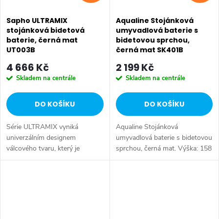
Sapho ULTRAMIX
Aqualine Stojánková
stojánková bidetová
umyvadlová baterie s
baterie, černá mat
bidetovou sprchou,
UT003B
černá mat SK401B
4 666 Kč
2 199 Kč
Skladem na centrále
Skladem na centrále
DO KOŠÍKU
DO KOŠÍKU
Série ULTRAMIX vyniká
Aqualine Stojánková
univerzálním designem
umyvadlová baterie s bidetovou
válcového tvaru, který je
sprchou, černá mat. Výška: 158
doplněn decentní hranou a
mm • Barva: Černá mat •
úzkou páčkou – kombinace,
Materiál: Mosaz • Tvar: Kruhové
která je nejen esteticky
• Instalace: Stojánková •
přitažlivá, ale především...
Ovládání:...