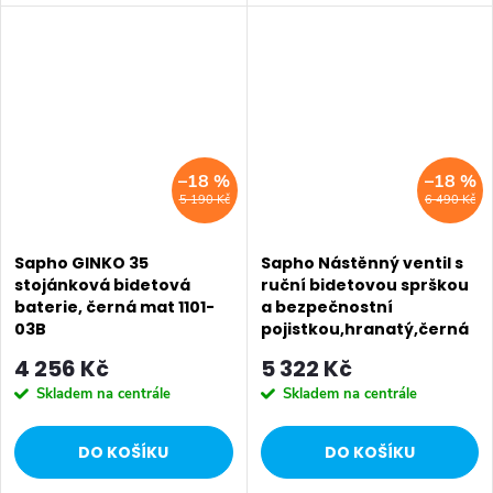
kombinují s ostatním zařízením
Hloubka: 164 mm • Barva:
koupelny. Série: PAX • Výška:
Černá mat • Materiál: Mosaz •
130 mm • Barva: Černá mat •...
Tvar: Kruhové • Instalace:...
–18 %
–18 %
5 190 Kč
6 490 Kč
Sapho GINKO 35
Sapho Nástěnný ventil s
stojánková bidetová
ruční bidetovou sprškou
baterie, černá mat 1101-
a bezpečnostní
03B
pojistkou,hranatý,černá
mat SG108NE
4 256 Kč
5 322 Kč
Skladem na centrále
Skladem na centrále
DO KOŠÍKU
DO KOŠÍKU