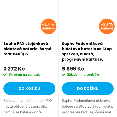
–17 %
–18 %
3 990 Kč
7 190 Kč
Sapho PAX stojánková
Sapho Podomítková
bidetová baterie, černá
bidetová baterie se Stop
mat XA03/15
sprškou, kulatá,
progresivní kartuše,
černá mat DB715
3 272 Kč
5 896 Kč
Skladem na centrále
Skladem na centrále
DO KOŠÍKU
DO KOŠÍKU
Série vodovodních baterií PAX
Sapho Podomítková bidetová
nabízí oblíbený design, díky
baterie se Stop sprškou, kulatá,
němuž se baterie dobře
progresivní kartuše, černá mat.