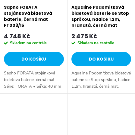
Sapho FORATA
Aqualine Podomítková
stojánková bidetová
bidetová baterie se Stop
baterie, černá mat
sprškou, hadice 1,2m,
FT003/15
hranatá, černá mat
SK301B
4 748 Kč
2 475 Kč
Skladem na centrále
Skladem na centrále
DO KOŠÍKU
DO KOŠÍKU
Sapho FORATA stojánková
Aqualine Podomítková bidetová
bidetová baterie, černá mat.
baterie se Stop sprškou, hadice
Série: FORATA • Šířka: 40 mm
1,2m, hranatá, černá mat.
• Výška: 148 mm • Hloubka:
Barva: Černá mat • Materiál:
140 mm • Barva: Černá mat •
Mosaz • Tvar: Hranaté •
Materiál: Mosaz • Tvar: Hranaté
Instalace: Podomítková •
•...
Ovládání:...