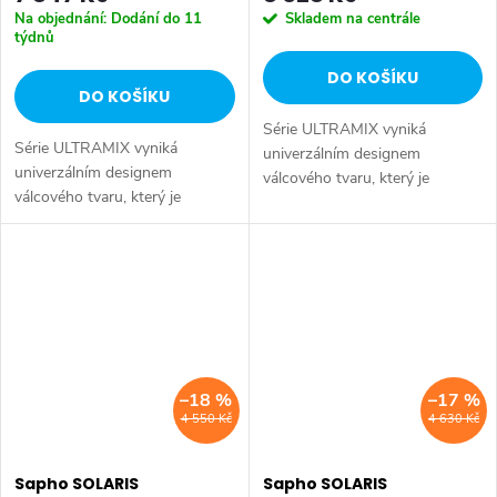
Na objednání: Dodání do 11
Skladem na centrále
týdnů
DO KOŠÍKU
DO KOŠÍKU
Série ULTRAMIX vyniká
Série ULTRAMIX vyniká
univerzálním designem
univerzálním designem
válcového tvaru, který je
válcového tvaru, který je
doplněn decentní hranou a
doplněn decentní hranou a
úzkou páčkou – kombinace,
úzkou páčkou – kombinace,
která je nejen esteticky
která je nejen esteticky
přitažlivá, ale především...
přitažlivá, ale především...
–18 %
–17 %
4 550 Kč
4 630 Kč
Sapho SOLARIS
Sapho SOLARIS