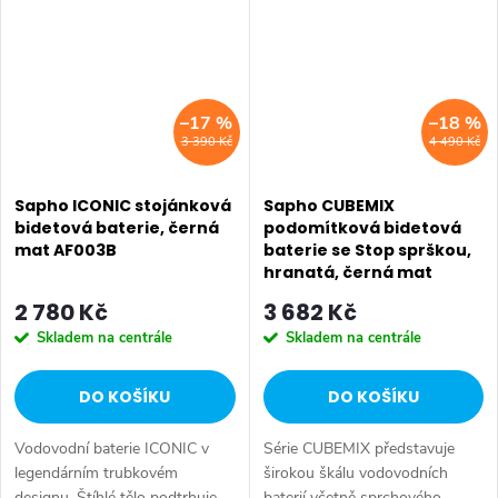
Série:...
ICONIC • Výška: 60 mm •...
–17 %
–18 %
3 390 Kč
4 490 Kč
Sapho ICONIC stojánková
Sapho CUBEMIX
bidetová baterie, černá
podomítková bidetová
mat AF003B
baterie se Stop sprškou,
hranatá, černá mat
CM040B
2 780 Kč
3 682 Kč
Skladem na centrále
Skladem na centrále
DO KOŠÍKU
DO KOŠÍKU
Vodovodní baterie ICONIC v
Série CUBEMIX představuje
legendárním trubkovém
širokou škálu vodovodních
designu. Štíhlé tělo podtrhuje
baterií včetně sprchového