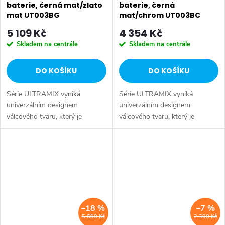
baterie, černá mat/zlato
baterie, černá
mat UT003BG
mat/chrom UT003BC
5 109 Kč
4 354 Kč
Skladem na centrále
Skladem na centrále
DO KOŠÍKU
DO KOŠÍKU
Série ULTRAMIX vyniká
Série ULTRAMIX vyniká
univerzálním designem
univerzálním designem
válcového tvaru, který je
válcového tvaru, který je
doplněn decentní hranou a
doplněn decentní hranou a
úzkou páčkou – kombinace,
úzkou páčkou – kombinace,
která je nejen esteticky
která je nejen esteticky
přitažlivá, ale především...
přitažlivá, ale především...
–18 %
–7 %
5 690 Kč
2 390 Kč