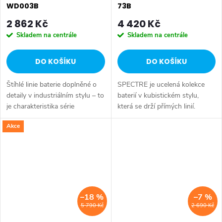
WD003B
73B
2 862 Kč
4 420 Kč
Skladem na centrále
Skladem na centrále
DO KOŠÍKU
DO KOŠÍKU
Štíhlé linie baterie doplněné o
SPECTRE je ucelená kolekce
detaily v industriálním stylu – to
baterií v kubistickém stylu,
je charakteristika série
která se drží přímých linií.
SOLARIS. Vysoce leštěný
Potěší oko bytového architekta
Akce
chromový povrch a
i koncového klienta. Série:
minimalistický design se
SPECTRE • Výška: 125 mm •...
snadno začlení do...
–18 %
–7 %
5 790 Kč
2 690 Kč