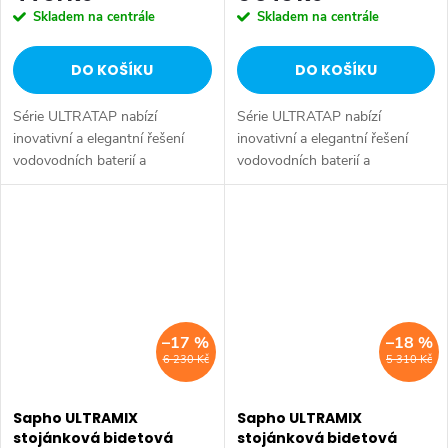
Skladem na centrále
Skladem na centrále
DO KOŠÍKU
DO KOŠÍKU
Série ULTRATAP nabízí
Série ULTRATAP nabízí
inovativní a elegantní řešení
inovativní a elegantní řešení
vodovodních baterií a
vodovodních baterií a
sprchových systémů, které
sprchových systémů, které
vynikají minimalistickým
vynikají minimalistickým
designem bez tradiční páčky.
designem bez tradiční páčky.
Ovládací prvky jsou...
Ovládací prvky jsou...
–17 %
–18 %
6 230 Kč
5 310 Kč
Sapho ULTRAMIX
Sapho ULTRAMIX
stojánková bidetová
stojánková bidetová