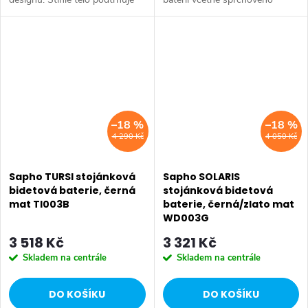
nadčasovost, čistotu a
systému s ruční a hlavovou
minimalismus těchto
sprchou. Dokonalý balanc mezi
směšovacích baterií. Série:
hranatým designem a
ICONIC • Šířka: 45 mm •...
funkčností. Série:...
–18 %
–18 %
4 290 Kč
4 050 Kč
Sapho TURSI stojánková
Sapho SOLARIS
bidetová baterie, černá
stojánková bidetová
mat TI003B
baterie, černá/zlato mat
WD003G
3 518 Kč
3 321 Kč
Skladem na centrále
Skladem na centrále
DO KOŠÍKU
DO KOŠÍKU