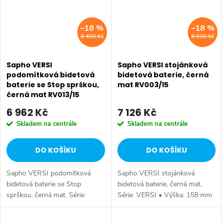
–18 %
–18 %
8 490 Kč
8 690 Kč
Sapho VERSI
Sapho VERSI stojánková
podomítková bidetová
bidetová baterie, černá
baterie se Stop sprškou,
mat RV003/15
černá mat RV013/15
6 962 Kč
7 126 Kč
Skladem na centrále
Skladem na centrále
DO KOŠÍKU
DO KOŠÍKU
Sapho VERSI podomítková
Sapho VERSI stojánková
bidetová baterie se Stop
bidetová baterie, černá mat.
sprškou, černá mat. Série:
Série: VERSI • Výška: 158 mm
VERSI • Šířka: 114 mm •
• Barva: Černá mat • Materiál:
Barva: Černá mat • Materiál:
Mosaz • Tvar: Design •