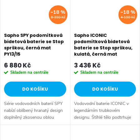
–18 %
–18 %
8 390 Kč
4 190 Kč
Sapho SPY podomítková
Sapho ICONIC
bidetová baterie se Stop
podomítková bidetová
sprškou, černá mat
baterie se Stop sprškou,
PY13/15
kulatá, černá mat
AF040B
6 880 Kč
3 436 Kč
Skladem na centrále
Skladem na centrále
DO KOŠÍKU
DO KOŠÍKU
Série vodovodních baterií SPY
Vodovodní baterie ICONIC v
nabízí oblíbený hranatý design
legendárním trubkovém
doplněný zkosenou oblou
designu. Štíhlé tělo podtrhuje
hranou. Díky tomuto spojení
nadčasovost, čistotu a
tvarů se dobře kombinují s
minimalismus těchto
ostatním zařízením koupelny.
směšovacích baterií. Série: