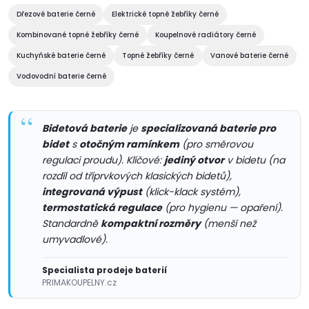
c
o
Dřezové baterie černé
Elektrické topné žebříky černé
í
v
Kombinované topné žebříky černé
Koupelnové radiátory černé
á
Kuchyňské baterie černé
Topné žebříky černé
Vanové baterie černé
p
n
Vodovodní baterie černé
r
í
v
Bidetová baterie
je
specializovaná baterie pro
k
bidet
s
otočným ramínkem
(pro směrovou
regulaci proudu). Klíčové:
jediný otvor
v bidetu (na
y
rozdíl od tříprvkových klasických bidetů),
integrovaná výpust
(klick-klack systém),
v
termostatická regulace
(pro hygienu — opaření).
Standardně
kompaktní rozměry
(menší než
ý
umyvadlové).
p
Specialista prodeje baterií
i
PRIMAKOUPELNY.cz