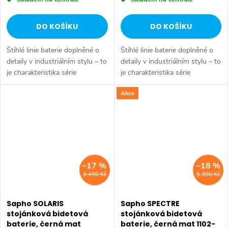
DO KOŠÍKU
DO KOŠÍKU
Štíhlé linie baterie doplněné o
Štíhlé linie baterie doplněné o
detaily v industriálním stylu – to
detaily v industriálním stylu – to
je charakteristika série
je charakteristika série
SOLARIS. Vysoce leštěný
SOLARIS. Vysoce leštěný
Akce
chromový povrch a
chromový povrch a
minimalistický design se
minimalistický design se
snadno začlení do...
snadno začlení do...
–17 %
–18 %
3 490 Kč
5 390 Kč
Sapho SOLARIS
Sapho SPECTRE
stojánková bidetová
stojánková bidetová
baterie, černá mat
baterie, černá mat 1102-