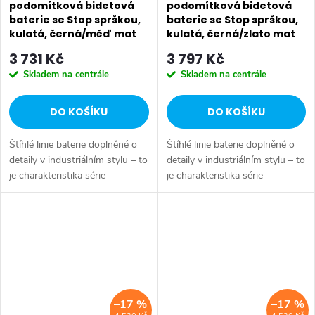
podomítková bidetová
podomítková bidetová
baterie se Stop sprškou,
baterie se Stop sprškou,
kulatá, černá/měď mat
kulatá, černá/zlato mat
WD040PG
WD040G
3 731 Kč
3 797 Kč
Skladem na centrále
Skladem na centrále
DO KOŠÍKU
DO KOŠÍKU
Štíhlé linie baterie doplněné o
Štíhlé linie baterie doplněné o
detaily v industriálním stylu – to
detaily v industriálním stylu – to
je charakteristika série
je charakteristika série
SOLARIS. Vysoce leštěný
SOLARIS. Vysoce leštěný
chromový povrch a
chromový povrch a
minimalistický design se
minimalistický design se
snadno začlení do...
snadno začlení do...
–17 %
–17 %