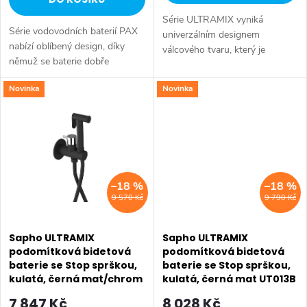
u
k
Série ULTRAMIX vyniká
k
Série vodovodních baterií PAX
t
univerzálním designem
nabízí oblíbený design, díky
válcového tvaru, který je
t
němuž se baterie dobře
doplněn decentní hranou a
ů
kombinují s ostatním zařízením
úzkou páčkou – kombinace,
ů
Novinka
Novinka
koupelny. Série: PAX • Barva:
která je nejen esteticky
Černá mat • Materiál: Mosaz •...
přitažlivá, ale především...
–18 %
–18 %
9 570 Kč
9 790 Kč
Sapho ULTRAMIX
Sapho ULTRAMIX
podomítková bidetová
podomítková bidetová
baterie se Stop sprškou,
baterie se Stop sprškou,
kulatá, černá mat/chrom
kulatá, černá mat UT013B
UT013BC
7 847 Kč
8 028 Kč