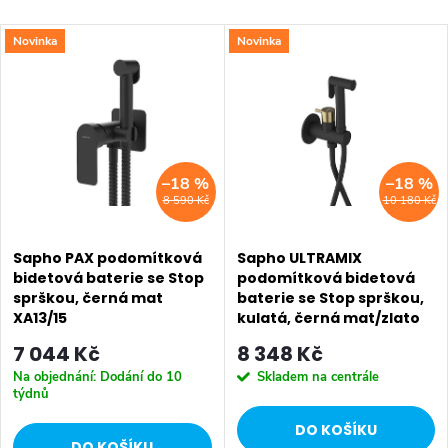
a
Doporučujeme
V
Novinka
Novinka
z
Nejlevnější
ý
Nejdražší
e
p
Abecedně
n
i
–18 %
–18 %
í
8 590 Kč
10 180 Kč
s
p
p
Sapho PAX podomítková
Sapho ULTRAMIX
r
bidetová baterie se Stop
podomítková bidetová
sprškou, černá mat
baterie se Stop sprškou,
r
o
XA13/15
kulatá, černá mat/zlato
mat UT013BG
o
7 044 Kč
8 348 Kč
d
Na objednání: Dodání do 10
Skladem na centrále
d
týdnů
u
DO KOŠÍKU
DO KOŠÍKU