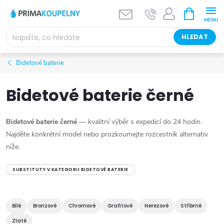
Přejít
NÁKUPNÍ
KOŠÍK
na
obsah
HLEDAT
Bidetové baterie
Bidetové baterie černé
Bidetové baterie černé
— kvalitní výběr s expedicí do 24 hodin.
Najděte konkrétní model nebo prozkoumejte rozcestník alternativ
níže.
SUBSTITUTY V KATEGORII BIDETOVÉ BATERIE
Bílé
Bronzové
Chromové
Grafitové
Nerezové
Stříbrné
Zlaté