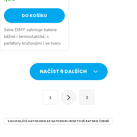
DO KOŠÍKU
Série DIMY zahrnuje baterie
běžné i termostatické, s
perlátory kruhovými i ve tvaru
kaskády. Baterie se navíc
vyznačují propracovaným
designem a kvalitou. Série:
O
DIMY • Šířka:...
NAČÍST 6 DALŠÍCH
v
l
S
1
2
t
á
r
d
á
SOUVISEJÍCÍ KATEGORIE KE KATEGORII BIDETOVÉ BATERIE ČERNÉ
a
n
k