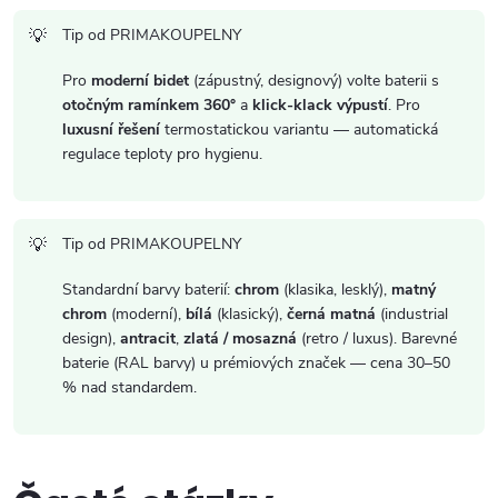
s
Tip od PRIMAKOUPELNY
u
Pro
moderní bidet
(zápustný, designový) volte baterii s
otočným ramínkem 360°
a
klick-klack výpustí
. Pro
luxusní řešení
termostatickou variantu — automatická
regulace teploty pro hygienu.
Tip od PRIMAKOUPELNY
Standardní barvy baterií:
chrom
(klasika, lesklý),
matný
chrom
(moderní),
bílá
(klasický),
černá matná
(industrial
design),
antracit
,
zlatá / mosazná
(retro / luxus). Barevné
baterie (RAL barvy) u prémiových značek — cena 30–50
% nad standardem.