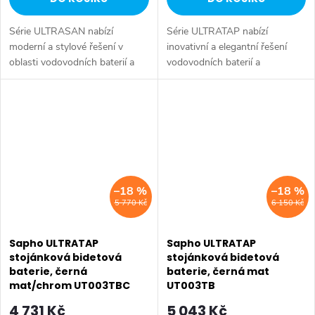
Série ULTRASAN nabízí
Série ULTRATAP nabízí
moderní a stylové řešení v
inovativní a elegantní řešení
oblasti vodovodních baterií a
vodovodních baterií a
sprchových systémů, které
sprchových systémů, které
spojuje praktické funkce s
vynikají minimalistickým
atraktivním designem.
designem bez tradiční páčky.
Sortiment zahrnuje...
Ovládací prvky jsou...
–18 %
–18 %
5 770 Kč
6 150 Kč
Sapho ULTRATAP
Sapho ULTRATAP
stojánková bidetová
stojánková bidetová
baterie, černá
baterie, černá mat
mat/chrom UT003TBC
UT003TB
4 731 Kč
5 043 Kč