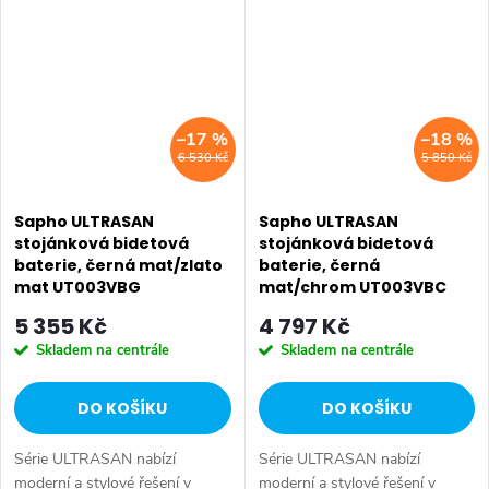
Mosaz • Tvar: Design •
Instalace: Stojánková •
Instalace: Podomítková •...
Ovládání: Páka •...
–17 %
–18 %
6 530 Kč
5 850 Kč
Sapho ULTRASAN
Sapho ULTRASAN
stojánková bidetová
stojánková bidetová
baterie, černá mat/zlato
baterie, černá
mat UT003VBG
mat/chrom UT003VBC
5 355 Kč
4 797 Kč
Skladem na centrále
Skladem na centrále
DO KOŠÍKU
DO KOŠÍKU
Série ULTRASAN nabízí
Série ULTRASAN nabízí
moderní a stylové řešení v
moderní a stylové řešení v