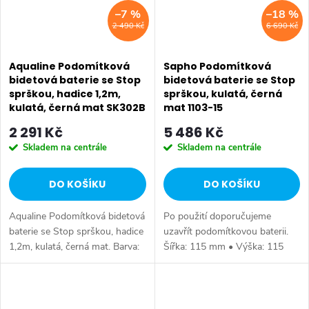
–7 %
–18 %
2 490 Kč
6 690 Kč
Aqualine Podomítková
Sapho Podomítková
bidetová baterie se Stop
bidetová baterie se Stop
sprškou, hadice 1,2m,
sprškou, kulatá, černá
kulatá, černá mat SK302B
mat 1103-15
2 291 Kč
5 486 Kč
Skladem na centrále
Skladem na centrále
DO KOŠÍKU
DO KOŠÍKU
Aqualine Podomítková bidetová
Po použití doporučujeme
baterie se Stop sprškou, hadice
uzavřít podomítkovou baterii.
1,2m, kulatá, černá mat. Barva:
Šířka: 115 mm • Výška: 115
Černá mat • Materiál: Mosaz •
mm • Délka: hadice 1200 mm •
Tvar: Kruhové • Instalace:
Barva: Černá mat • Materiál:
Podomítková • Ovládání:...
Mosaz • Tvar: Kruhové •
Instalace:...