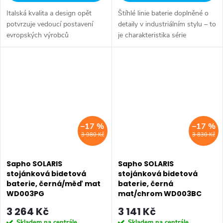
Italská kvalita a design opět
Štíhlé linie baterie doplněné o
potvrzuje vedoucí postavení
detaily v industriálním stylu – to
evropských výrobců
je charakteristika série
vodovodních baterií. Moderní
SOLARIS. Vysoce leštěný
hranaté tvary s mírně
chromový povrch a
zaoblenými rohy poskytují
minimalistický design se
snadné ovládání i...
snadno začlení do...
–17 %
–17 %
3 980 Kč
3 830 Kč
Sapho SOLARIS
Sapho SOLARIS
stojánková bidetová
stojánková bidetová
baterie, černá/měď mat
baterie, černá
WD003PG
mat/chrom WD003BC
3 264 Kč
3 141 Kč
Skladem na centrále
Skladem na centrále