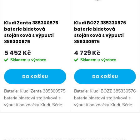
í
s
p
p
Kludi Zenta 385300575
Kludi BOZZ 385330576
r
baterie bidetová
baterie bidetová
stojánková s výpustí
stojánková s výpustí
r
o
385300575
385330576
o
5 452 Kč
4 729 Kč
d
Skladem u výrobce
Skladem u výrobce
d
u
DO KOŠÍKU
DO KOŠÍKU
u
k
Baterie: Kludi Zenta 385300575
Baterie: Kludi BOZZ 385330576
k
t
baterie bidetová stojánková s
baterie bidetová stojánková s
výpustí od značky Kludi. Série:
výpustí od značky Kludi. Série:
t
Zenta. Typ baterie: Bidetová
Bozz. Typ baterie: Bidetová
ů
baterie, kuchyňská baterie,
baterie, kuchyňská baterie,
ů
páková baterie. Barva:...
páková baterie. Barva: Chrom....
O