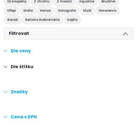
Do koupelny
Z chromu
Z mosazi
Aqualine
Bruckner
Effepi
Grohe
Hansa
Hansgrohe
Kludi
Novaservis
Ravak
Reitano Rubinetteria
Sapho
Filtrovat
Dle ceny
Dle štítku
Značky
Cena s DPH