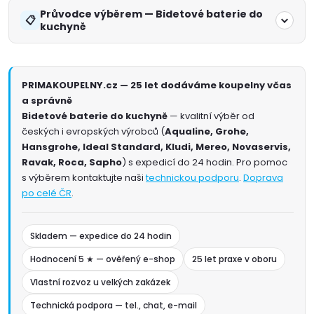
Průvodce výběrem — Bidetové baterie do
kuchyně
PRIMAKOUPELNY.cz — 25 let dodáváme koupelny včas
a správně
Bidetové baterie do kuchyně
— kvalitní výběr od
českých i evropských výrobců (
Aqualine, Grohe,
Hansgrohe, Ideal Standard, Kludi, Mereo, Novaservis,
Ravak, Roca, Sapho
) s expedicí do 24 hodin. Pro pomoc
s výběrem kontaktujte naši
technickou podporu
.
Doprava
po celé ČR
.
Skladem — expedice do 24 hodin
Hodnocení 5 ★ — ověřený e-shop
25 let praxe v oboru
Vlastní rozvoz u velkých zakázek
Technická podpora — tel., chat, e-mail