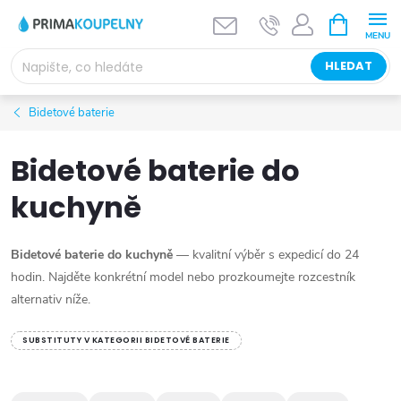
Přejít
NÁKUPNÍ
KOŠÍK
na
obsah
HLEDAT
Bidetové baterie
Bidetové baterie do
kuchyně
Bidetové baterie do kuchyně
— kvalitní výběr s expedicí do 24
hodin. Najděte konkrétní model nebo prozkoumejte rozcestník
alternativ níže.
SUBSTITUTY V KATEGORII BIDETOVÉ BATERIE