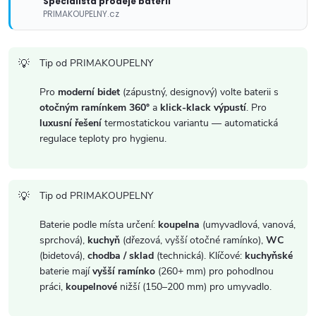
y
Specialista prodeje baterií
PRIMAKOUPELNY.cz
v
ý
Tip od PRIMAKOUPELNY
p
Pro
moderní bidet
(zápustný, designový) volte baterii s
i
otočným ramínkem 360°
a
klick-klack výpustí
. Pro
luxusní řešení
termostatickou variantu — automatická
s
regulace teploty pro hygienu.
u
Tip od PRIMAKOUPELNY
Baterie podle místa určení:
koupelna
(umyvadlová, vanová,
sprchová),
kuchyň
(dřezová, vyšší otočné ramínko),
WC
(bidetová),
chodba / sklad
(technická). Klíčové:
kuchyňské
baterie mají
vyšší ramínko
(260+ mm) pro pohodlnou
práci,
koupelnové
nižší (150–200 mm) pro umyvadlo.