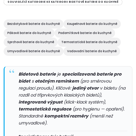
v
SOUVISEJÍCÍ KATEGORIE KE KATEGORII BIDETOVÉ BATERIE DO KUCHYNĚ
l
á
Bezdotykové baterie do kuchyně
Koupelnové baterie do kuchyně
Pákové baterie do kuchyně
Podomítkové baterie do kuchyně
d
Sprchové baterie do kuchyně
Termostatické baterie do kuchyně
a
Umyvadlové baterie do kuchyně
Vodovodní baterie do kuchyně
c
í
Bidetová baterie
je
specializovaná baterie pro
bidet
s
otočným ramínkem
(pro směrovou
p
regulaci proudu). Klíčové:
jediný otvor
v bidetu (na
rozdíl od tříprvkových klasických bidetů),
r
integrovaná výpust
(klick-klack systém),
v
termostatická regulace
(pro hygienu — opaření).
Standardně
kompaktní rozměry
(menší než
k
umyvadlové).