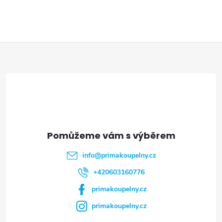
VÍCE
Z
á
p
a
t
info
@
primakoupelny.cz
í
+420603160776
primakoupelny.cz
primakoupelny.cz