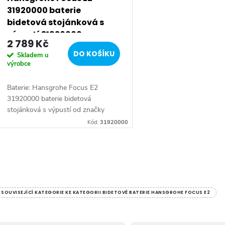
p
31920000 baterie
r
bidetová stojánková s
výpustí 31920000
2 789 Kč
o
DO KOŠÍKU
Skladem u
výrobce
d
Baterie: Hansgrohe Focus E2
u
31920000 baterie bidetová
stojánková s výpustí od značky
k
Hansgrohe. Série: Focus E2. Typ
Kód:
31920000
baterie: Bidetová baterie,
koupelnová baterie. Barva: Chrom....
t
O
ů
v
SOUVISEJÍCÍ KATEGORIE KE KATEGORII BIDETOVÉ BATERIE HANSGROHE FOCUS E2