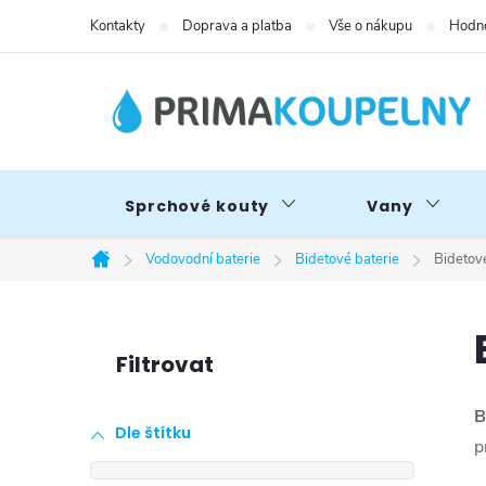
Přejít
Kontakty
Doprava a platba
Vše o nákupu
Hodno
na
obsah
Sprchové kouty
Vany
Vodovodní baterie
Bidetové baterie
Bidetov
Domů
P
o
B
Dle štítku
s
p