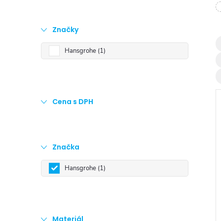
t
r
Značky
Hansgrohe
1
a
n
Cena s DPH
n
í
Značka
p
i
Hansgrohe
1
a
n
Materiál