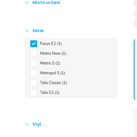
Místo určení
Série
Focus E2
1
í
Metris New
1
Metris S
1
Metropol S
1
Talis Classic
1
Talis E2
1
Styl