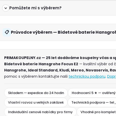
Pomůžete mi s výběrem?
Průvodce výběrem — Bidetové baterie Hansgroh
PRIMAKOUPELNY.cz — 25 let dodáváme koupelny včas a 
Bidetové baterie Hansgrohe Focus E2
— kvalitní výběr od 
Hansgrohe, Ideal Standard, Kludi, Mereo, Novaservis, Ra
pomoc s výběrem kontaktujte naši
technickou podporu
.
Dopr
Skladem — expedice do 24 hodin
Hodnocení 5 ★ — ověřený
Vlastní rozvoz u velkých zakázek
Technická podpora — tel.,
Individuální cenové nabídky pro firmy
Vhodné pro komplet