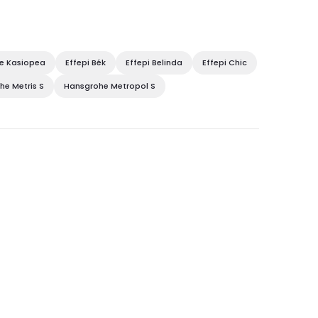
e Kasiopea
Effepi Bék
Effepi Belinda
Effepi Chic
he Metris S
Hansgrohe Metropol S