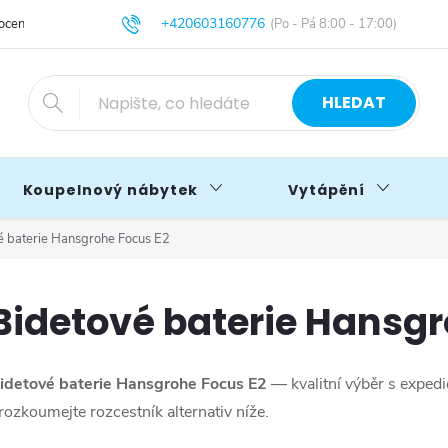
+420603160776
cení obchodu
Obchodní podmínky
Blog
info@primakoupelny.cz
HLEDAT
Koupelnový nábytek
Vytápění
é baterie Hansgrohe Focus E2
Bidetové baterie Hansgr
idetové baterie Hansgrohe Focus E2
— kvalitní výběr s exped
rozkoumejte rozcestník alternativ níže.