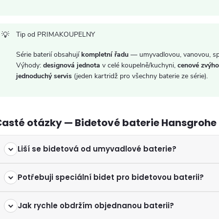
p
Tip od PRIMAKOUPELNY
s
Série baterií obsahují
kompletní řadu
— umyvadlovou, vanovou, spr
Výhody:
designová jednota
v celé koupelně/kuchyni,
cenové zvýho
u
jednoduchý servis
(jeden kartridž pro všechny baterie ze série).
asté otázky — Bidetové baterie Hansgrohe 
Liší se bidetová od umyvadlové baterie?
Potřebuji speciální bidet pro bidetovou baterii?
Jak rychle obdržím objednanou baterii?