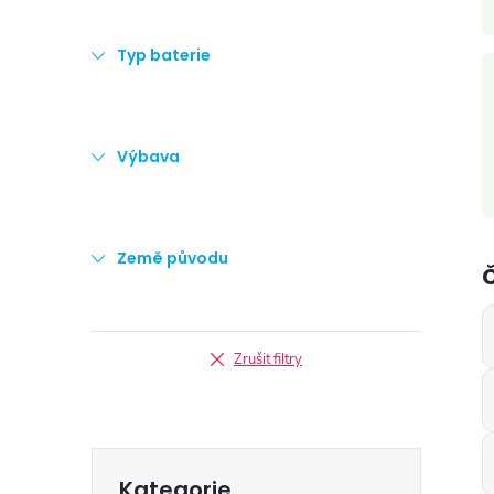
Typ baterie
i
Výbava
Země původu
Č
Zrušit filtry
Přeskočit
Kategorie