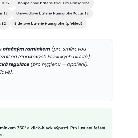
cus E2
Koupelnové baterie Focus E2 Hansgrohe
us E2
Umyvadlové baterie Hansgrohe Focus E2
 E2
Bidetové baterie Hansgrohe (přehled)
s
otočným ramínkem
(pro směrovou
ozdíl od tříprvkových klasických bidetů),
cká regulace
(pro hygienu — opaření).
ové).
amínkem 360°
a
klick-klack výpustí
. Pro
luxusní řešení
nu.