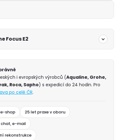
e Focus E2
správně
českých i evropských výrobců (
Aqualine, Grohe,
vak, Roca, Sapho
) s expedicí do 24 hodin. Pro
ava po celé ČR
.
 e-shop
25 let praxe v oboru
 chat, e-mail
ní rekonstrukce