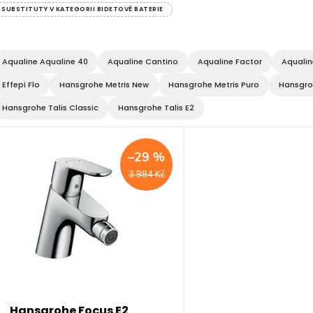
SUBSTITUTY V KATEGORII BIDETOVÉ BATERIE
Aqualine Aqualine 40
Aqualine Cantino
Aqualine Factor
Aqualin
Effepi Flo
Hansgrohe Metris New
Hansgrohe Metris Puro
Hansgro
Hansgrohe Talis Classic
Hansgrohe Talis E2
V
–29 %
ý
3 984 Kč
p
s
Hansgrohe Focus E2