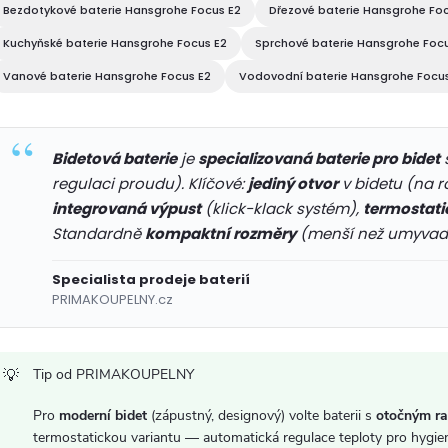
á
Bezdotykové baterie Hansgrohe Focus E2
Dřezové baterie Hansgrohe Fo
d
Kuchyňské baterie Hansgrohe Focus E2
Sprchové baterie Hansgrohe Foc
a
Vanové baterie Hansgrohe Focus E2
Vodovodní baterie Hansgrohe Focus
c
Bidetová baterie
je
specializovaná baterie pro bidet
regulaci proudu). Klíčové:
jediný otvor
v bidetu (na r
p
integrovaná výpust
(klick-klack systém),
termostati
r
Standardně
kompaktní rozměry
(menší než umyvadl
v
Specialista prodeje baterií
PRIMAKOUPELNY.cz
k
y
Tip od PRIMAKOUPELNY
v
Pro
moderní bidet
(zápustný, designový) volte baterii s
otočným r
ý
termostatickou variantu — automatická regulace teploty pro hygie