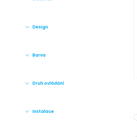
e
l
Design
Barva
Druh ovládání
Instalace
l