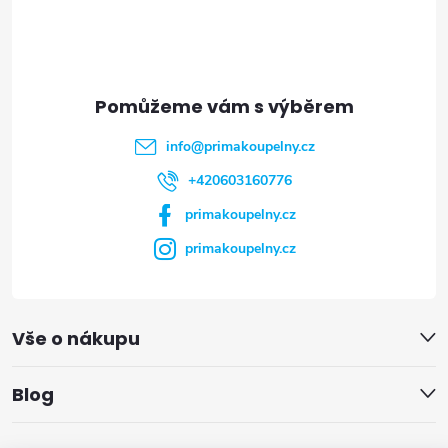
p
a
t
info
@
primakoupelny.cz
í
+420603160776
primakoupelny.cz
primakoupelny.cz
Vše o nákupu
Blog