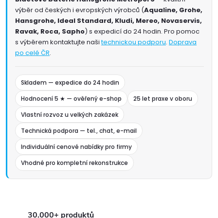
výběr od českých i evropských výrobců (
Aqualine, Grohe,
Hansgrohe, Ideal Standard, Kludi, Mereo, Novaservis,
Ravak, Roca, Sapho
) s expedicí do 24 hodin. Pro pomoc
s výběrem kontaktujte naši
technickou podporu
.
Doprava
po celé ČR
.
Skladem — expedice do 24 hodin
Hodnocení 5 ★ — ověřený e-shop
25 let praxe v oboru
Vlastní rozvoz u velkých zakázek
Technická podpora — tel., chat, e-mail
Individuální cenové nabídky pro firmy
Vhodné pro kompletní rekonstrukce
30.000+ produktů