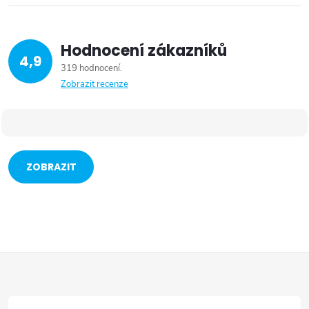
Hodnocení zákazníků
4,9
319 hodnocení
Zobrazit recenze
ZOBRAZIT
VÍCE
Z
á