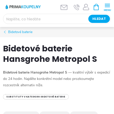
Přejít
NÁKUPNÍ
KOŠÍK
na
obsah
HLEDAT
Bidetové baterie
Bidetové baterie
Hansgrohe Metropol S
Bidetové baterie Hansgrohe Metropol S
— kvalitní výběr s expedicí
do 24 hodin. Najděte konkrétní model nebo prozkoumejte
rozcestník alternativ níže.
SUBSTITUTY V KATEGORII BIDETOVÉ BATERIE