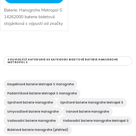
u
k
Baterie: Hansgrohe Metropol S
k
t
14262000 baterie bidetová
stojánková s výpustí od značky
t
Hansgrohe. Série: Metropol S.
ů
Typ baterie: Bidetová baterie,
ů
koupelnová baterie. Barva:...
O
v
SOUVISEJÍCÍ KATEGORIE KE KATEGORII BIDETOVÉ BATERIE HANSGROHE
METROPOL S
l
á
Koupelnové baterie Metropol S Hansgrohe
d
Podomítkové baterie Metropol S Hansgrohe
Sprchové baterie Hansgrohe
Sprchové baterie Hansgrohe Metropol S
a
Umyvadlové baterie Hansgrohe
Vanové baterie Hansgrohe
c
Vodovodní baterie Hansgrohe
Vodovodní baterie Hansgrohe Metropol S
í
Bidetové baterie Hansgrohe (přehled)