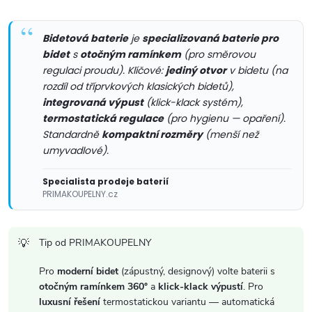
p
Bidetová baterie
je
specializovaná baterie pro
r
bidet
s
otočným ramínkem
(pro směrovou
v
regulaci proudu). Klíčové:
jediný otvor
v bidetu (na
rozdíl od tříprvkových klasických bidetů),
k
integrovaná výpust
(klick-klack systém),
termostatická regulace
(pro hygienu — opaření).
y
Standardně
kompaktní rozměry
(menší než
umyvadlové).
v
ý
Specialista prodeje baterií
PRIMAKOUPELNY.cz
p
i
Tip od PRIMAKOUPELNY
s
Pro
moderní bidet
(zápustný, designový) volte baterii s
otočným ramínkem 360°
a
klick-klack výpustí
. Pro
u
luxusní řešení
termostatickou variantu — automatická