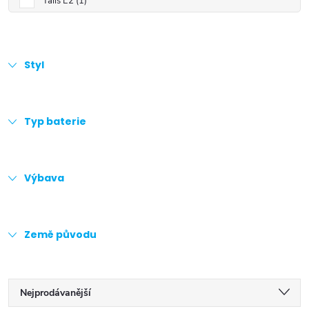
Talis E2
1
Styl
Typ baterie
Výbava
Země původu
Ř
Nejprodávanější