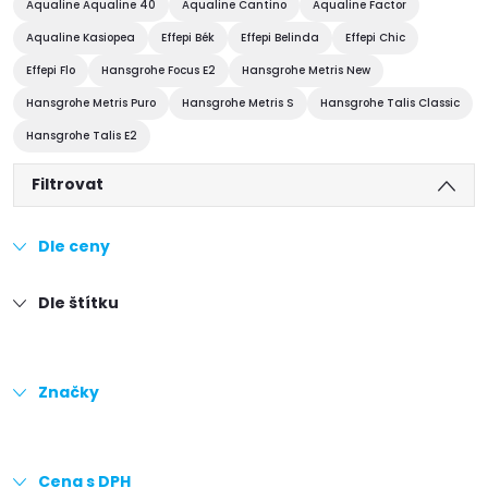
Aqualine Aqualine 40
Aqualine Cantino
Aqualine Factor
Aqualine Kasiopea
Effepi Bék
Effepi Belinda
Effepi Chic
Effepi Flo
Hansgrohe Focus E2
Hansgrohe Metris New
Hansgrohe Metris Puro
Hansgrohe Metris S
Hansgrohe Talis Classic
Hansgrohe Talis E2
Filtrovat
Dle ceny
Dle štítku
Značky
Cena s DPH