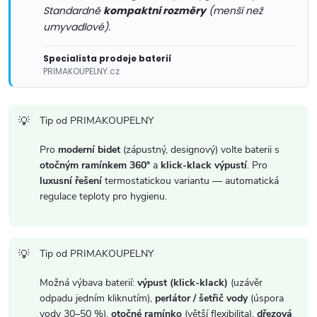
v
Standardně
kompaktní rozměry
(menší než
ý
umyvadlové).
p
Specialista prodeje baterií
PRIMAKOUPELNY.cz
i
s
Tip od PRIMAKOUPELNY
u
Pro
moderní bidet
(zápustný, designový) volte baterii s
otočným ramínkem 360°
a
klick-klack výpustí
. Pro
luxusní řešení
termostatickou variantu — automatická
regulace teploty pro hygienu.
Tip od PRIMAKOUPELNY
Možná výbava baterií:
výpust (klick-klack)
(uzávěr
odpadu jedním kliknutím),
perlátor / šetřič vody
(úspora
vody 30–50 %),
otočné ramínko
(větší flexibilita),
dřezová