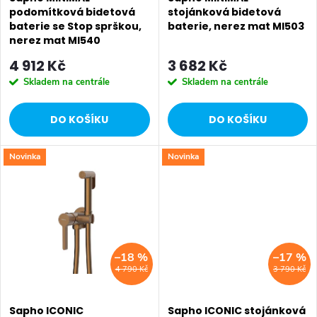
p
r
podomítková bidetová
stojánková bidetová
baterie se Stop sprškou,
baterie, nerez mat MI503
r
o
nerez mat MI540
o
4 912 Kč
3 682 Kč
d
Skladem na centrále
Skladem na centrále
d
u
DO KOŠÍKU
DO KOŠÍKU
u
k
k
Novinka
Novinka
t
t
ů
ů
–18 %
–17 %
4 790 Kč
3 790 Kč
Sapho ICONIC
Sapho ICONIC stojánková