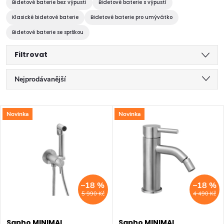
Bidetové baterie bez výpusti
Bidetové baterie s výpustí
Klasické bidetové baterie
Bidetové baterie pro umývátko
Bidetové baterie se sprškou
Filtrovat
Ř
Nejprodávanější
a
Doporučujeme
V
Novinka
Novinka
z
Nejlevnější
ý
Nejdražší
e
p
Abecedně
n
i
–18 %
–18 %
í
5 990 Kč
4 490 Kč
s
p
Sapho MINIMAL
Sapho MINIMAL