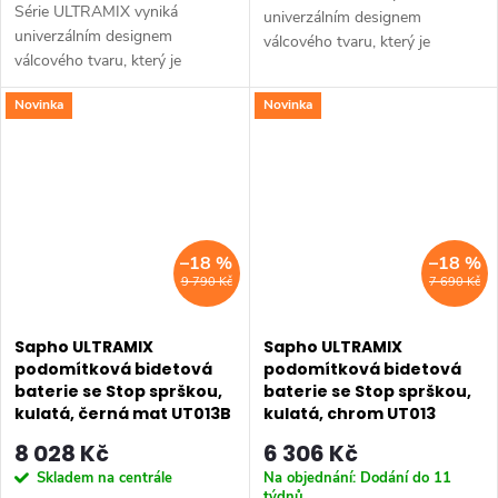
Série ULTRAMIX vyniká
univerzálním designem
univerzálním designem
válcového tvaru, který je
válcového tvaru, který je
doplněn decentní hranou a
doplněn decentní hranou a
úzkou páčkou – kombinace,
Novinka
Novinka
úzkou páčkou – kombinace,
která je nejen esteticky
která je nejen esteticky
přitažlivá, ale především...
přitažlivá, ale především...
–18 %
–18 %
9 790 Kč
7 690 Kč
Sapho ULTRAMIX
Sapho ULTRAMIX
podomítková bidetová
podomítková bidetová
baterie se Stop sprškou,
baterie se Stop sprškou,
kulatá, černá mat UT013B
kulatá, chrom UT013
8 028 Kč
6 306 Kč
Skladem na centrále
Na objednání: Dodání do 11
týdnů