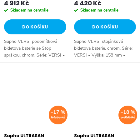
4 912 Kč
4 420 Kč
Skladem na centrále
Skladem na centrále
DO KOŠÍKU
DO KOŠÍKU
Sapho VERSI podomítková
Sapho VERSI stojánková
bidetová baterie se Stop
bidetová baterie, chrom. Série:
sprškou, chrom. Série: VERSI •
VERSI • Výška: 158 mm •
Šířka: 114 mm • Barva: Chrom
Barva: Chrom • Materiál: Mosaz
• Materiál: Mosaz • Tvar:
• Tvar: Design • Instalace:
Design • Instalace:
Stojánková • Ovládání: Páka •
Podomítková •...
Průměr...
–17 %
–18 %
6 530 Kč
5 850 Kč
Sapho ULTRASAN
Sapho ULTRASAN