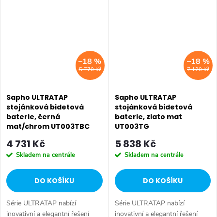
atraktivním designem.
designem bez tradiční páčky.
Sortiment zahrnuje...
Ovládací prvky jsou...
–18 %
–18 %
5 770 Kč
7 120 Kč
Sapho ULTRATAP
Sapho ULTRATAP
stojánková bidetová
stojánková bidetová
baterie, černá
baterie, zlato mat
mat/chrom UT003TBC
UT003TG
4 731 Kč
5 838 Kč
Skladem na centrále
Skladem na centrále
DO KOŠÍKU
DO KOŠÍKU
Série ULTRATAP nabízí
Série ULTRATAP nabízí
inovativní a elegantní řešení
inovativní a elegantní řešení