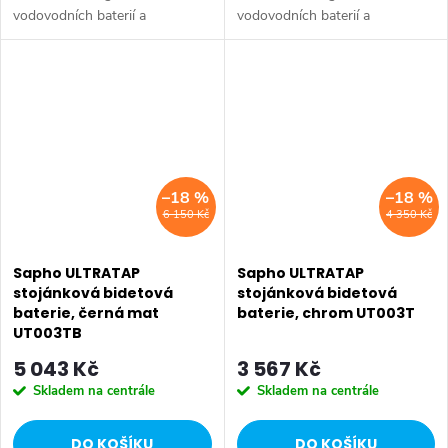
vodovodních baterií a
vodovodních baterií a
sprchových systémů, které
sprchových systémů, které
vynikají minimalistickým
vynikají minimalistickým
designem bez tradiční páčky.
designem bez tradiční páčky.
Ovládací prvky jsou...
Ovládací prvky jsou...
–18 %
–18 %
6 150 Kč
4 350 Kč
Sapho ULTRATAP
Sapho ULTRATAP
stojánková bidetová
stojánková bidetová
baterie, černá mat
baterie, chrom UT003T
UT003TB
5 043 Kč
3 567 Kč
Skladem na centrále
Skladem na centrále
DO KOŠÍKU
DO KOŠÍKU