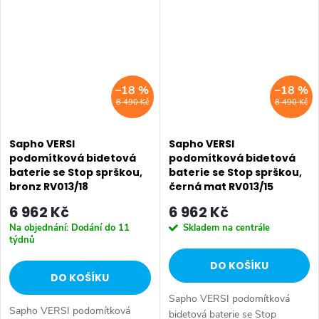
minimalistický design se
snadno začlení do...
snadno začlení do...
–18 %
–18 %
8 490 Kč
8 490 Kč
Sapho VERSI
Sapho VERSI
podomítková bidetová
podomítková bidetová
baterie se Stop sprškou,
baterie se Stop sprškou,
bronz RV013/18
černá mat RV013/15
6 962 Kč
6 962 Kč
Na objednání: Dodání do 11
Skladem na centrále
týdnů
DO KOŠÍKU
DO KOŠÍKU
Sapho VERSI podomítková
Sapho VERSI podomítková
bidetová baterie se Stop