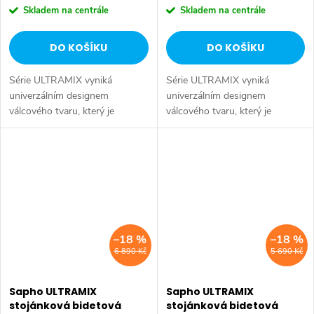
Skladem na centrále
Skladem na centrále
DO KOŠÍKU
DO KOŠÍKU
Série ULTRAMIX vyniká
Série ULTRAMIX vyniká
univerzálním designem
univerzálním designem
válcového tvaru, který je
válcového tvaru, který je
doplněn decentní hranou a
doplněn decentní hranou a
úzkou páčkou – kombinace,
úzkou páčkou – kombinace,
která je nejen esteticky
která je nejen esteticky
přitažlivá, ale především...
přitažlivá, ale především...
–18 %
–18 %
6 890 Kč
5 690 Kč
Sapho ULTRAMIX
Sapho ULTRAMIX
stojánková bidetová
stojánková bidetová