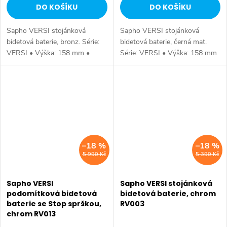
DO KOŠÍKU
DO KOŠÍKU
Sapho VERSI stojánková
Sapho VERSI stojánková
bidetová baterie, bronz. Série:
bidetová baterie, černá mat.
VERSI • Výška: 158 mm •
Série: VERSI • Výška: 158 mm
Barva: Bronz • Materiál: Mosaz
• Barva: Černá mat • Materiál:
• Tvar: Design • Instalace:
Mosaz • Tvar: Design •
Stojánková • Ovládání: Páka •
Instalace: Stojánková •
Průměr...
Ovládání: Páka •...
–18 %
–18 %
5 990 Kč
5 390 Kč
Sapho VERSI
Sapho VERSI stojánková
podomítková bidetová
bidetová baterie, chrom
baterie se Stop sprškou,
RV003
chrom RV013