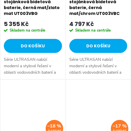
stojánková bidetová
stojánková bidetová
baterie, černá mat/zlato
baterie, černá
mat UT003VBG
mat/chrom UT003VBC
5 355 Kč
4 797 Kč
Skladem na centrále
Skladem na centrále
DO KOŠÍKU
DO KOŠÍKU
Série ULTRASAN nabízí
Série ULTRASAN nabízí
moderní a stylové řešení v
moderní a stylové řešení v
oblasti vodovodních baterií a
oblasti vodovodních baterií a
sprchových systémů, které
sprchových systémů, které
spojuje praktické funkce s
spojuje praktické funkce s
atraktivním designem.
atraktivním designem.
Sortiment zahrnuje...
Sortiment zahrnuje...
–18 %
–17 %
7 190 Kč
6 230 Kč