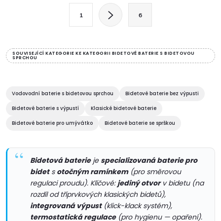
l
S
1
6
t
á
r
d
á
SOUVISEJÍCÍ KATEGORIE KE KATEGORII BIDETOVÉ BATERIE S BIDETOVOU
SPRCHOU
a
n
k
c
o
Vodovodní baterie s bidetovou sprchou
Bidetové baterie bez výpusti
í
v
Bidetové baterie s výpustí
Klasické bidetové baterie
á
p
Bidetové baterie pro umývátko
Bidetové baterie se sprškou
n
r
í
v
Bidetová baterie
je
specializovaná baterie pro
bidet
s
otočným ramínkem
(pro směrovou
k
regulaci proudu). Klíčové:
jediný otvor
v bidetu (na
rozdíl od tříprvkových klasických bidetů),
y
integrovaná výpust
(klick-klack systém),
termostatická regulace
(pro hygienu — opaření).