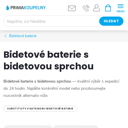
Přejít
NÁKUPNÍ
KOŠÍK
na
obsah
HLEDAT
Bidetové baterie
Bidetové baterie s
bidetovou sprchou
Bidetové baterie s bidetovou sprchou
— kvalitní výběr s expedicí
do 24 hodin. Najděte konkrétní model nebo prozkoumejte
rozcestník alternativ níže.
SUBSTITUTY V KATEGORII BIDETOVÉ BATERIE