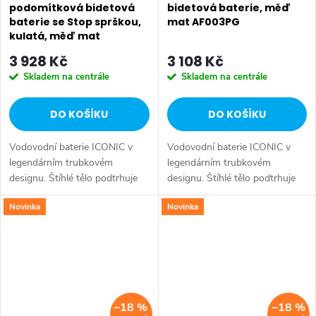
podomítková bidetová
bidetová baterie, měď
baterie se Stop sprškou,
mat AF003PG
kulatá, měď mat
AF040PG
3 928 Kč
3 108 Kč
Skladem na centrále
Skladem na centrále
DO KOŠÍKU
DO KOŠÍKU
Vodovodní baterie ICONIC v
Vodovodní baterie ICONIC v
legendárním trubkovém
legendárním trubkovém
designu. Štíhlé tělo podtrhuje
designu. Štíhlé tělo podtrhuje
nadčasovost, čistotu a
nadčasovost, čistotu a
Novinka
Novinka
minimalismus těchto
minimalismus těchto
směšovacích baterií. Série:
směšovacích baterií. Série:
ICONIC • Výška: 60 mm •...
ICONIC • Šířka: 45 mm •...
–18 %
–18 %