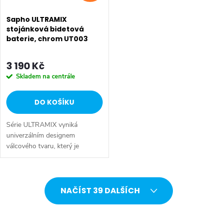
Sapho ULTRAMIX
stojánková bidetová
baterie, chrom UT003
3 190 Kč
Skladem na centrále
DO KOŠÍKU
Série ULTRAMIX vyniká
univerzálním designem
válcového tvaru, který je
doplněn decentní hranou a
úzkou páčkou – kombinace,
která je nejen esteticky
O
přitažlivá, ale především...
NAČÍST 39 DALŠÍCH
v