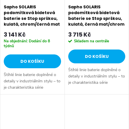
Sapho SOLARIS
Sapho SOLARIS
podomítková bidetová
podomítková bidetová
baterie se Stop sprškou,
baterie se Stop sprškou,
kulatá, chrom/černá mat
kulatá, černá mat/chrom
WD040CB
WD040BC
3 141 Kč
3 715 Kč
Na objednání: Dodání do 8
Skladem na centrále
týdnů
DO KOŠÍKU
DO KOŠÍKU
Štíhlé linie baterie doplněné o
Štíhlé linie baterie doplněné o
detaily v industriálním stylu – to
detaily v industriálním stylu – to
je charakteristika série
je charakteristika série
SOLARIS. Vysoce leštěný
SOLARIS. Vysoce leštěný
chromový povrch a
chromový povrch a
minimalistický design se
minimalistický design se
snadno začlení do...
snadno začlení do...