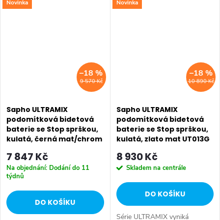
Novinka
Novinka
koupelny. Série: PAX • Barva:
úzkou páčkou – kombinace,
Chrom • Materiál: Mosaz •
která je nejen esteticky
Tvar:...
přitažlivá, ale především...
–18 %
–18 %
9 570 Kč
10 890 Kč
Sapho ULTRAMIX
Sapho ULTRAMIX
podomítková bidetová
podomítková bidetová
baterie se Stop sprškou,
baterie se Stop sprškou,
kulatá, černá mat/chrom
kulatá, zlato mat UT013G
UT013BC
7 847 Kč
8 930 Kč
Na objednání: Dodání do 11
Skladem na centrále
týdnů
DO KOŠÍKU
DO KOŠÍKU
Série ULTRAMIX vyniká