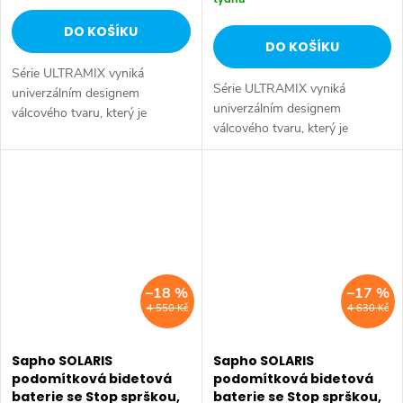
DO KOŠÍKU
DO KOŠÍKU
Série ULTRAMIX vyniká
Série ULTRAMIX vyniká
univerzálním designem
univerzálním designem
válcového tvaru, který je
válcového tvaru, který je
doplněn decentní hranou a
doplněn decentní hranou a
úzkou páčkou – kombinace,
úzkou páčkou – kombinace,
která je nejen esteticky
která je nejen esteticky
přitažlivá, ale především...
přitažlivá, ale především...
–18 %
–17 %
4 550 Kč
4 630 Kč
Sapho SOLARIS
Sapho SOLARIS
podomítková bidetová
podomítková bidetová
baterie se Stop sprškou,
baterie se Stop sprškou,