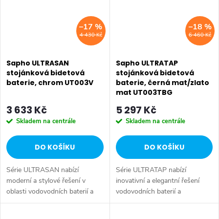
–17 %
–18 %
4 430 Kč
6 460 Kč
Sapho ULTRASAN
Sapho ULTRATAP
stojánková bidetová
stojánková bidetová
baterie, chrom UT003V
baterie, černá mat/zlato
mat UT003TBG
3 633 Kč
5 297 Kč
Skladem na centrále
Skladem na centrále
DO KOŠÍKU
DO KOŠÍKU
Série ULTRASAN nabízí
Série ULTRATAP nabízí
moderní a stylové řešení v
inovativní a elegantní řešení
oblasti vodovodních baterií a
vodovodních baterií a
sprchových systémů, které
sprchových systémů, které
spojuje praktické funkce s
vynikají minimalistickým