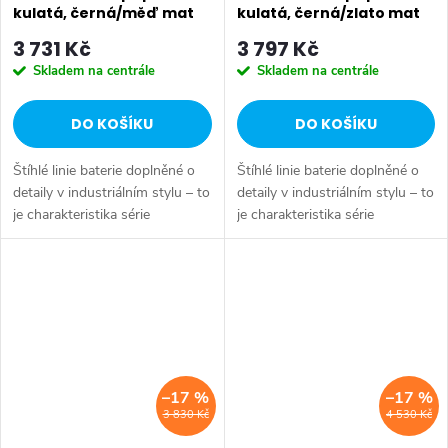
kulatá, černá/měď mat
kulatá, černá/zlato mat
WD040PG
WD040G
3 731 Kč
3 797 Kč
Skladem na centrále
Skladem na centrále
DO KOŠÍKU
DO KOŠÍKU
Štíhlé linie baterie doplněné o
Štíhlé linie baterie doplněné o
detaily v industriálním stylu – to
detaily v industriálním stylu – to
je charakteristika série
je charakteristika série
SOLARIS. Vysoce leštěný
SOLARIS. Vysoce leštěný
chromový povrch a
chromový povrch a
minimalistický design se
minimalistický design se
snadno začlení do...
snadno začlení do...
–17 %
–17 %
3 830 Kč
4 530 Kč