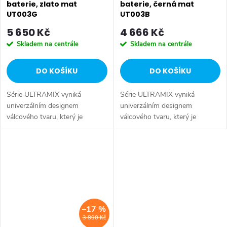
baterie, zlato mat
baterie, černá mat
UT003G
UT003B
5 650 Kč
4 666 Kč
Skladem na centrále
Skladem na centrále
DO KOŠÍKU
DO KOŠÍKU
Série ULTRAMIX vyniká
Série ULTRAMIX vyniká
univerzálním designem
univerzálním designem
válcového tvaru, který je
válcového tvaru, který je
doplněn decentní hranou a
doplněn decentní hranou a
úzkou páčkou – kombinace,
úzkou páčkou – kombinace,
která je nejen esteticky
která je nejen esteticky
přitažlivá, ale především...
přitažlivá, ale především...
–17 %
3 890 Kč