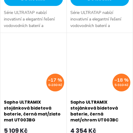
Série ULTRATAP nabízí
Série ULTRATAP nabízí
inovativní a elegantní řešení
inovativní a elegantní řešení
vodovodních baterií a
vodovodních baterií a
sprchových systémů, které
sprchových systémů, které
vynikají minimalistickým
vynikají minimalistickým
designem bez tradiční páčky.
designem bez tradiční páčky.
Ovládací prvky jsou...
Ovládací prvky jsou...
–17 %
–18 %
6 230 Kč
5 310 Kč
Sapho ULTRAMIX
Sapho ULTRAMIX
stojánková bidetová
stojánková bidetová
baterie, černá mat/zlato
baterie, černá
mat UT003BG
mat/chrom UT003BC
5 109 Kč
4 354 Kč