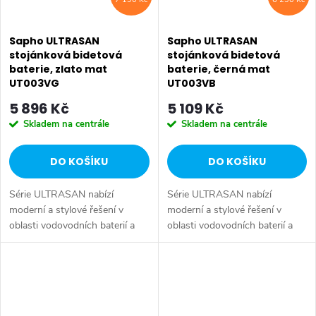
Sapho ULTRASAN
Sapho ULTRASAN
stojánková bidetová
stojánková bidetová
baterie, zlato mat
baterie, černá mat
UT003VG
UT003VB
5 896 Kč
5 109 Kč
Skladem na centrále
Skladem na centrále
DO KOŠÍKU
DO KOŠÍKU
Série ULTRASAN nabízí
Série ULTRASAN nabízí
moderní a stylové řešení v
moderní a stylové řešení v
oblasti vodovodních baterií a
oblasti vodovodních baterií a
sprchových systémů, které
sprchových systémů, které
spojuje praktické funkce s
spojuje praktické funkce s
atraktivním designem.
atraktivním designem.
Sortiment zahrnuje...
Sortiment zahrnuje...