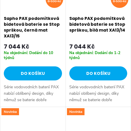
8 590 Kč
8 590 Kč
Sapho PAX podomítková
Sapho PAX podomítková
bidetová baterie se Stop
bidetová baterie se Stop
sprškou, černá mat
sprškou, bílá mat XA13/14
XA13/15
7 044 Kč
7 044 Kč
Na objednání: Dodání do 10
Na objednání: Dodání do 1-2
týdnů
týdnů
DO KOŠÍKU
DO KOŠÍKU
Série vodovodních baterií PAX
Série vodovodních baterií PAX
nabízí oblíbený design, díky
nabízí oblíbený design, díky
němuž se baterie dobře
němuž se baterie dobře
kombinují s ostatním zařízením
kombinují s ostatním zařízením
Novinka
Novinka
koupelny. Série: PAX • Barva:
koupelny. Série: PAX • Barva:
Černá mat • Materiál: Mosaz •...
Bílá mat • Materiál: Mosaz •
Tvar:...