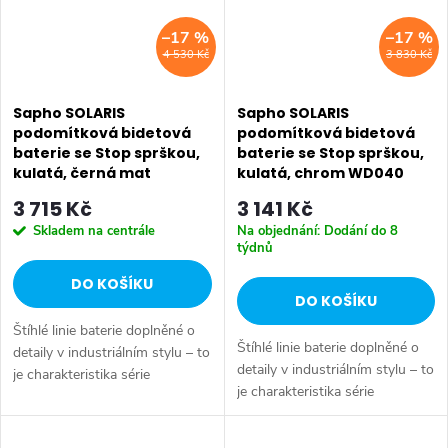
–17 %
–17 %
4 530 Kč
3 830 Kč
Sapho SOLARIS
Sapho SOLARIS
podomítková bidetová
podomítková bidetová
baterie se Stop sprškou,
baterie se Stop sprškou,
kulatá, černá mat
kulatá, chrom WD040
WD040B
3 715 Kč
3 141 Kč
Skladem na centrále
Na objednání: Dodání do 8
týdnů
DO KOŠÍKU
DO KOŠÍKU
Štíhlé linie baterie doplněné o
Štíhlé linie baterie doplněné o
detaily v industriálním stylu – to
detaily v industriálním stylu – to
je charakteristika série
je charakteristika série
SOLARIS. Vysoce leštěný
SOLARIS. Vysoce leštěný
chromový povrch a
chromový povrch a
minimalistický design se