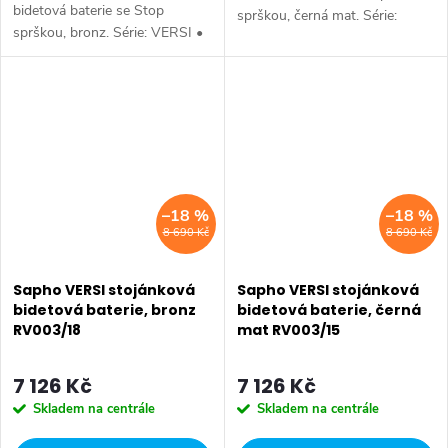
bidetová baterie se Stop
sprškou, černá mat. Série:
sprškou, bronz. Série: VERSI •
VERSI • Šířka: 114 mm •
Šířka: 114 mm • Barva: Bronz •
Barva: Černá mat • Materiál:
Materiál: Mosaz • Tvar: Design
Mosaz • Tvar: Design •
• Instalace: Podomítková •...
Instalace: Podomítková •...
–18 %
–18 %
8 690 Kč
8 690 Kč
Sapho VERSI stojánková
Sapho VERSI stojánková
bidetová baterie, bronz
bidetová baterie, černá
RV003/18
mat RV003/15
7 126 Kč
7 126 Kč
Skladem na centrále
Skladem na centrále