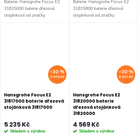
Baterie: Hansgrohe Focus E2
Baterie: Hansgrohe Focus E2
31815000 baterie dřezová
31815800 baterie dřezová
stojánková od značky
stojánková od značky
Hansgrohe. Série: Focus E2.
Hansgrohe. Série: Focus E2.
Typ baterie: Dřezová baterie,
Typ baterie: Dřezová baterie,
koupelnová baterie, sprchová
koupelnová baterie, sprchová
baterie. Barva:...
baterie. Barva:...
–30 %
–30 %
7 479 Kč
6 527 Kč
Hansgrohe Focus E2
Hansgrohe Focus E2
31817000 baterie dřezová
31820000 baterie
stojánková 31817000
dřezová stojánková
31820000
5 235 Kč
4 569 Kč
Skladem u výrobce
Skladem u výrobce