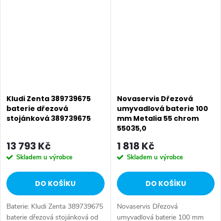
Barva: Chrom. Ovládání: Páka.
Barva: Chrom. Ovládání: Páka.
Instalace:...
Instalace:...
Kludi Zenta 389739675
Novaservis Dřezová
baterie dřezová
umyvadlová baterie 100
stojánková 389739675
mm Metalia 55 chrom
55035,0
13 793 Kč
1 818 Kč
Skladem u výrobce
Skladem u výrobce
DO KOŠÍKU
DO KOŠÍKU
Baterie: Kludi Zenta 389739675
Novaservis Dřezová
baterie dřezová stojánková od
umyvadlová baterie 100 mm