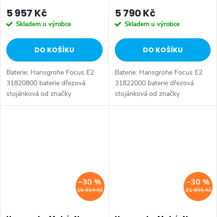
5 957 Kč
5 790 Kč
Skladem u výrobce
Skladem u výrobce
DO KOŠÍKU
DO KOŠÍKU
Baterie: Hansgrohe Focus E2
Baterie: Hansgrohe Focus E2
31820800 baterie dřezová
31822000 baterie dřezová
stojánková od značky
stojánková od značky
Hansgrohe. Série: Focus E2.
Hansgrohe. Série: Focus E2.
Typ baterie: Dřezová baterie,
Typ baterie: Beztlaková baterie,
koupelnová baterie. Barva:
dřezová baterie, koupelnová
Chrom. Instalace:...
baterie....
–30 %
–30 %
16 814 Kč
21 855 Kč