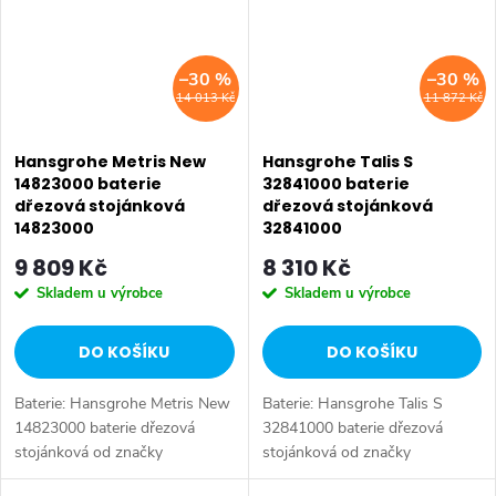
–30 %
–30 %
14 013 Kč
11 872 Kč
Hansgrohe Metris New
Hansgrohe Talis S
14823000 baterie
32841000 baterie
dřezová stojánková
dřezová stojánková
14823000
32841000
9 809 Kč
8 310 Kč
Skladem u výrobce
Skladem u výrobce
DO KOŠÍKU
DO KOŠÍKU
Baterie: Hansgrohe Metris New
Baterie: Hansgrohe Talis S
14823000 baterie dřezová
32841000 baterie dřezová
stojánková od značky
stojánková od značky
Hansgrohe. Série: Metris New.
Hansgrohe. Série: Talis S. Typ