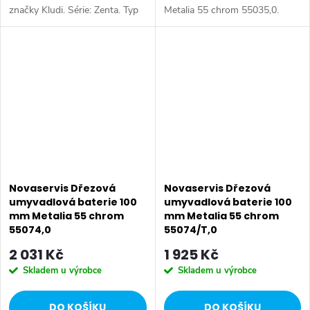
značky Kludi. Série: Zenta. Typ
Metalia 55 chrom 55035,0.
baterie: Dřezová baterie,
Kvalitní a odolná keramická
kuchyňská baterie, páková
kartuše KEROX 35 mm s
baterie. Barva: Chrom.
prodlouženou zárukou 7 let.
Ovládání:...
Prvotřídní povrchová úprava....
Novaservis Dřezová
Novaservis Dřezová
umyvadlová baterie 100
umyvadlová baterie 100
mm Metalia 55 chrom
mm Metalia 55 chrom
55074,0
55074/T,0
2 031 Kč
1 925 Kč
Skladem u výrobce
Skladem u výrobce
DO KOŠÍKU
DO KOŠÍKU