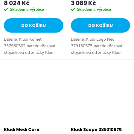
8 024 Kč
3 089 Kč
Skladem u výrobce
Skladem u výrobce
DO KOŠÍKU
DO KOŠÍKU
Baterie: Kludi Komet
Baterie: Kludi Logo Neo
337980562 baterie dřezová
379130575 baterie dřezová
stojánková od značky Kludi.
stojánková od značky Kludi.
Série: Komet. Typ baterie:
Série: Logo Neo. Typ baterie:
Dřezová baterie, páková baterie.
Dřezová baterie, koupelnová
Barva: Chrom. Ovládání: Páka.
baterie, páková baterie. Barva:
Instalace:...
Chrom....
Kludi Medi Care
Kludi Scope 339310575