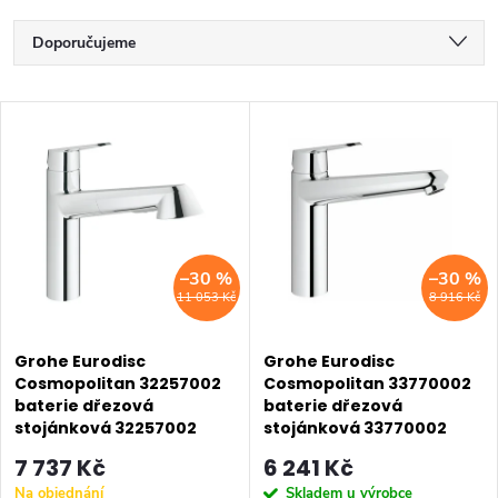
Ř
Doporučujeme
a
Nejlevnější
V
z
Nejdražší
ý
Nejprodávanější
e
p
Abecedně
n
i
–30 %
–30 %
í
11 053 Kč
8 916 Kč
s
p
p
Grohe Eurodisc
Grohe Eurodisc
r
Cosmopolitan 32257002
Cosmopolitan 33770002
baterie dřezová
baterie dřezová
r
o
stojánková 32257002
stojánková 33770002
o
7 737 Kč
6 241 Kč
d
Na objednání
Skladem u výrobce