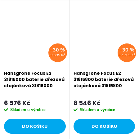
Hansgrohe. Série: Focus E2.
Hansgrohe. Série: Focus E2.
Typ baterie: Dřezová baterie,
Typ baterie: Dřezová baterie,
koupelnová baterie. Barva:
koupelnová baterie. Barva:
Chrom. Instalace:...
Chrom. Instalace:...
–30 %
–30 %
9 395 Kč
12 209 Kč
Hansgrohe Focus E2
Hansgrohe Focus E2
31815000 baterie dřezová
31815800 baterie dřezová
stojánková 31815000
stojánková 31815800
6 576 Kč
8 546 Kč
Skladem u výrobce
Skladem u výrobce
DO KOŠÍKU
DO KOŠÍKU