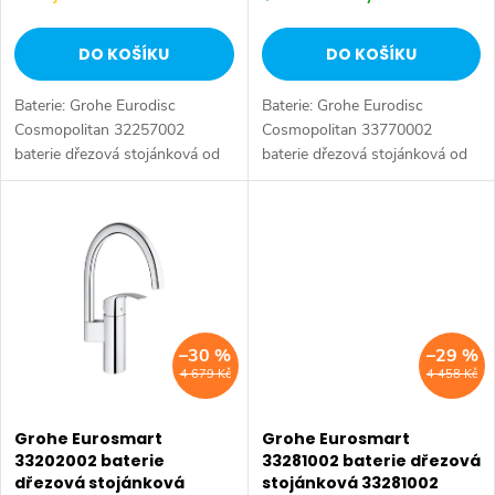
d
u
DO KOŠÍKU
DO KOŠÍKU
u
k
Baterie: Grohe Eurodisc
Baterie: Grohe Eurodisc
k
t
Cosmopolitan 32257002
Cosmopolitan 33770002
baterie dřezová stojánková od
baterie dřezová stojánková od
t
značky Grohe. Série: Eurodisc
značky Grohe. Série: Eurodisc
ů
Cosmopolitan. Typ baterie:
Cosmopolitan. Typ baterie:
ů
Dřezová baterie, kuchyňská
Dřezová baterie, koupelnová
baterie, páková...
baterie. Barva:...
–30 %
–29 %
4 679 Kč
4 458 Kč
Grohe Eurosmart
Grohe Eurosmart
33202002 baterie
33281002 baterie dřezová
dřezová stojánková
stojánková 33281002