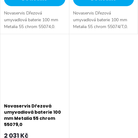
Novaservis Dřezová
Novaservis Dřezová
umyvadlová baterie 100 mm
umyvadlová baterie 100 mm
Metalia 55 chrom 55074,0.
Metalia 55 chrom 55074/T,0.
Kvalitní a odolná keramická
Kvalitní a odolná keramická
kartuše KEROX 35 mm s
kartuše KEROX 35 mm s
prodlouženou zárukou 7 let.
prodlouženou zárukou 7 let.
Prvotřídní chromové...
Prvotřídní chromové...
Novaservis Dřezová
umyvadlová baterie 100
mm Metalia 55 chrom
55079,0
2 031 Kč