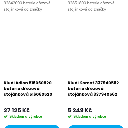
32842000 baterie dřezová
32851800 baterie dřezová
stojánková od značky
stojánková od značky
Hansgrohe. Série: Talis S. Typ
Hansgrohe. Série: Talis S. Typ
baterie: Beztlaková baterie,
baterie: Dřezová baterie,
dřezová baterie, koupelnová
koupelnová baterie. Barva:
baterie,...
Chrom. Instalace:...
Kludi Adlon 516060520
Kludi Komet 337940562
baterie dřezová
baterie dřezová
stojánková 516060520
stojánková 337940562
27 125 Kč
5 249 Kč
Skladem u výrobce
Skladem u výrobce