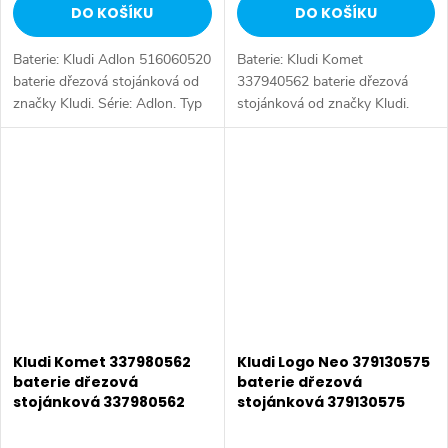
DO KOŠÍKU
DO KOŠÍKU
Baterie: Kludi Adlon 516060520
Baterie: Kludi Komet
baterie dřezová stojánková od
337940562 baterie dřezová
značky Kludi. Série: Adlon. Typ
stojánková od značky Kludi.
baterie: Dřezová baterie. Barva:
Série: Komet. Typ baterie:
Chrom. Instalace: Stojánková.
Dřezová baterie, páková baterie.
Výchozí kategorie...
Barva: Chrom. Ovládání: Páka.
Instalace:...
Kludi Komet 337980562
Kludi Logo Neo 379130575
baterie dřezová
baterie dřezová
stojánková 337980562
stojánková 379130575