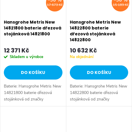
–30 %
–30 %
17 673 Kč
15 189 Kč
Hansgrohe Metris New
Hansgrohe Metris New
14821800 baterie dřezová
14822800 baterie
stojánková 14821800
dřezová stojánková
14822800
12 371 Kč
10 632 Kč
Skladem u výrobce
Na objednání
DO KOŠÍKU
DO KOŠÍKU
Baterie: Hansgrohe Metris New
Baterie: Hansgrohe Metris New
14821800 baterie dřezová
14822800 baterie dřezová
stojánková od značky
stojánková od značky
Hansgrohe. Série: Metris New.
Hansgrohe. Série: Metris New.
Typ baterie: Dřezová baterie,
Typ baterie: Dřezová baterie,
koupelnová baterie, sprchová
koupelnová baterie. Barva:
baterie....
Chrom....