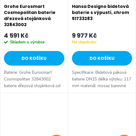
Grohe Eurosmart
Hansa Designo bidetová
Cosmopolitan baterie
baterie s výpustí, chrom
dřezová stojánková
51733283
32843002
4 591 Kč
9 977 Kč
Skladem u výrobce
Na objednání
DO KOŠÍKU
DO KOŠÍKU
Baterie: Grohe Eurosmart
Specifikace: Bidetová páková
Cosmopolitan 32843002
baterie DN15 délka výtoku: 117
baterie dřezová stojánková od
mm materiál: mosaz barevné
značky Grohe. Série: Eurosmart
provedení: chrom
Cosmopolitan. Typ baterie:
Dřezová baterie, koupelnová
baterie....