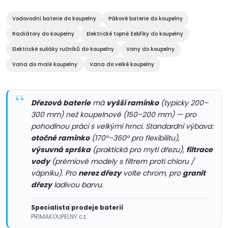
k
c
o
Vodovodní baterie do koupelny
Pákové baterie do koupelny
í
v
Radiátory do koupelny
Elektrické topné žebříky do koupelny
á
Elektrické sušáky ručníků do koupelny
Vany do koupelny
p
n
Vana do malé koupelny
Vana do velké koupelny
r
í
v
Dřezová baterie
má
vyšší ramínko
(typicky 200–
k
300 mm) než koupelnové (150–200 mm) — pro
pohodlnou práci s velkými hrnci. Standardní výbava:
y
otočné ramínko
(170°–360° pro flexibilitu),
výsuvná sprška
(praktická pro mytí dřezu),
filtrace
v
vody
(prémiové modely s filtrem proti chloru /
vápníku). Pro
nerez dřezy
volte chrom, pro
granit
ý
dřezy
ladivou barvu.
p
Specialista prodeje baterií
i
PRIMAKOUPELNY.cz