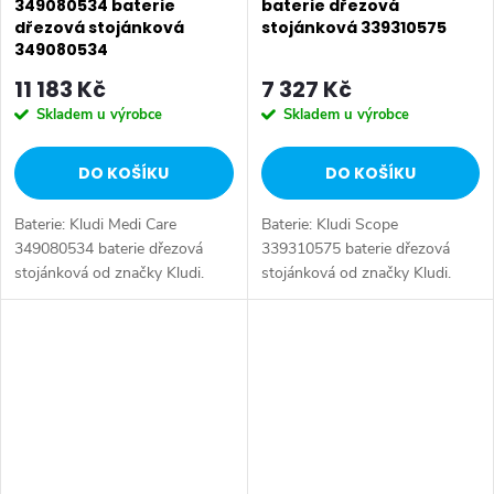
349080534 baterie
baterie dřezová
dřezová stojánková
stojánková 339310575
349080534
11 183 Kč
7 327 Kč
Skladem u výrobce
Skladem u výrobce
DO KOŠÍKU
DO KOŠÍKU
Baterie: Kludi Medi Care
Baterie: Kludi Scope
349080534 baterie dřezová
339310575 baterie dřezová
stojánková od značky Kludi.
stojánková od značky Kludi.
Série: Medi Care. Typ baterie:
Série: Scope. Typ baterie:
Dřezová baterie, páková baterie,
Dřezová baterie, páková baterie.
termostatická baterie. Barva:...
Barva: Chrom. Ovládání: Páka.
Instalace:...