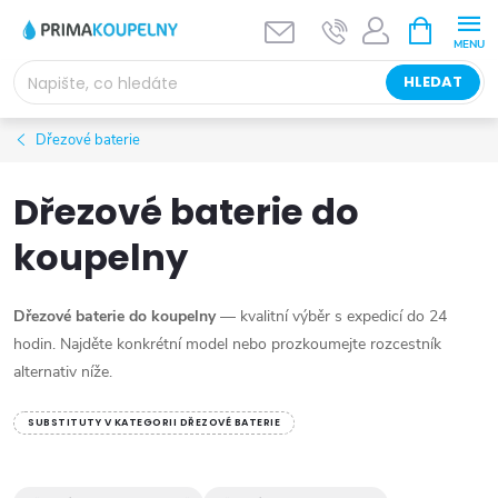
Přejít
NÁKUPNÍ
KOŠÍK
na
obsah
HLEDAT
Dřezové baterie
Dřezové baterie do
koupelny
Dřezové baterie do koupelny
— kvalitní výběr s expedicí do 24
hodin. Najděte konkrétní model nebo prozkoumejte rozcestník
alternativ níže.
SUBSTITUTY V KATEGORII DŘEZOVÉ BATERIE