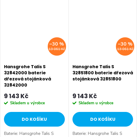
Typ baterie: Dřezová baterie,
baterie: Dřezová baterie,
koupelnová baterie. Barva:
koupelnová baterie, sprchová
Chrom....
baterie. Barva:...
–30 %
–30 %
13 061 Kč
13 061 Kč
Hansgrohe Talis S
Hansgrohe Talis S
32842000 baterie
32851800 baterie dřezová
dřezová stojánková
stojánková 32851800
32842000
9 143 Kč
9 143 Kč
Skladem u výrobce
Skladem u výrobce
DO KOŠÍKU
DO KOŠÍKU
Baterie: Hansgrohe Talis S
Baterie: Hansgrohe Talis S