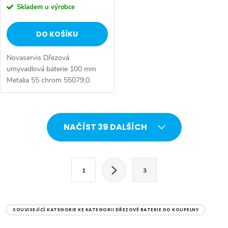
Skladem u výrobce
DO KOŠÍKU
Novaservis Dřezová
umyvadlová baterie 100 mm
Metalia 55 chrom 55079,0.
Kvalitní a odolná keramická
kartuše KEROX 35 mm s
prodlouženou zárukou 7 let.
O
Prvotřídní chromové...
NAČÍST 39 DALŠÍCH
v
l
S
1
3
t
á
r
d
á
SOUVISEJÍCÍ KATEGORIE KE KATEGORII DŘEZOVÉ BATERIE DO KOUPELNY
a
n