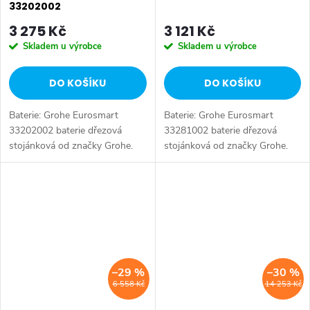
33202002
3 275 Kč
3 121 Kč
Skladem u výrobce
Skladem u výrobce
DO KOŠÍKU
DO KOŠÍKU
Baterie: Grohe Eurosmart
Baterie: Grohe Eurosmart
33202002 baterie dřezová
33281002 baterie dřezová
stojánková od značky Grohe.
stojánková od značky Grohe.
Série: Eurosmart. Typ baterie:
Série: Eurosmart. Typ baterie:
Dřezová baterie, koupelnová
Dřezová baterie, koupelnová
baterie. Barva: Chrom.
baterie. Barva: Chrom.
Instalace:...
Instalace:...
–29 %
–30 %
6 558 Kč
14 253 Kč