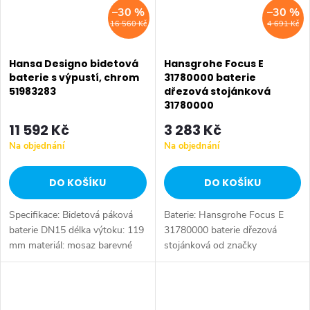
–30 %
–30 %
16 560 Kč
4 691 Kč
Hansa Designo bidetová
Hansgrohe Focus E
baterie s výpustí, chrom
31780000 baterie
51983283
dřezová stojánková
31780000
11 592 Kč
3 283 Kč
Na objednání
Na objednání
DO KOŠÍKU
DO KOŠÍKU
Specifikace: Bidetová páková
Baterie: Hansgrohe Focus E
baterie DN15 délka výtoku: 119
31780000 baterie dřezová
mm materiál: mosaz barevné
stojánková od značky
provedení: chrom
Hansgrohe. Série: Focus E. Typ
baterie: Dřezová baterie,
koupelnová baterie. Barva:
Chrom. Instalace:...