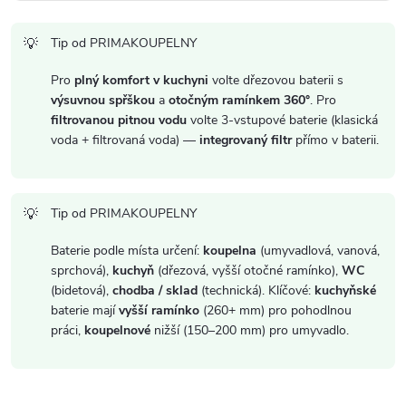
s
Tip od PRIMAKOUPELNY
u
Pro
plný komfort v kuchyni
volte dřezovou baterii s
výsuvnou spřškou
a
otočným ramínkem 360°
. Pro
filtrovanou pitnou vodu
volte 3-vstupové baterie (klasická
voda + filtrovaná voda) —
integrovaný filtr
přímo v baterii.
Tip od PRIMAKOUPELNY
Baterie podle místa určení:
koupelna
(umyvadlová, vanová,
sprchová),
kuchyň
(dřezová, vyšší otočné ramínko),
WC
(bidetová),
chodba / sklad
(technická). Klíčové:
kuchyňské
baterie mají
vyšší ramínko
(260+ mm) pro pohodlnou
práci,
koupelnové
nižší (150–200 mm) pro umyvadlo.