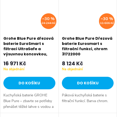
–30 %
–30 %
24 244 Kč
11 606 Kč
Grohe Blue Pure dřezová
Grohe Blue Pure Dřezová
baterie EuroSmart s
baterie Eurosmart s
filtrací UltraSafe a
filtrační funkcí, chrom
výsuvnou koncovkou,
31722000
chrom 30384000
16 971 Kč
8 124 Kč
Na objednání
Na objednání
DO KOŠÍKU
DO KOŠÍKU
Kuchyňská baterie GROHE
Páková kuchyňská baterie s
Blue Pure – zbavte se potřeby
filtrační funkcí. Barva chrom.
přenášet těžké lahve s vodou a
dopřejte si čerstvou stolní vodu