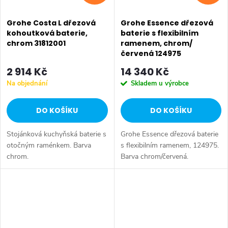
Grohe Costa L dřezová
Grohe Essence dřezová
kohoutková baterie,
baterie s flexibilním
chrom 31812001
ramenem, chrom/
červená 124975
2 914 Kč
14 340 Kč
Na objednání
Skladem u výrobce
DO KOŠÍKU
DO KOŠÍKU
Stojánková kuchyňská baterie s
Grohe Essence dřezová baterie
otočným raménkem. Barva
s flexibilním ramenem, 124975.
chrom.
Barva chrom/červená.