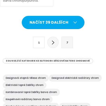
Barva chrom/purpurová.
O
NAČÍST 39 DALŠÍCH
v
l
S
1
7
t
á
r
d
á
SOUVISEJÍCÍ KATEGORIE KE KATEGORII DŘEZOVÉ BATERIE CHROMOVÉ
a
n
k
c
o
Designová otopná tělesa chrom
Designové elektrické radiátory chrom
í
v
Elektrické topné žebříky chrom
á
Kombinované topné žebříky barva chrom
p
n
Koupelnové radiátory barva chrom
r
í