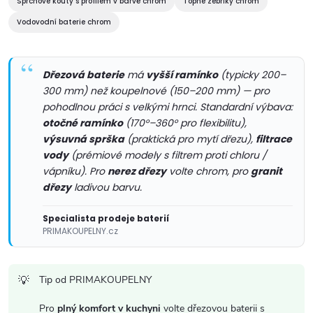
Sprchové kouty s profilem v barvě chrom
Topné žebříky chrom
v
Vodovodní baterie chrom
k
y
Dřezová baterie
má
vyšší ramínko
(typicky 200–
300 mm) než koupelnové (150–200 mm) — pro
v
pohodlnou práci s velkými hrnci. Standardní výbava:
otočné ramínko
(170°–360° pro flexibilitu),
ý
výsuvná sprška
(praktická pro mytí dřezu),
filtrace
vody
(prémiové modely s filtrem proti chloru /
p
vápníku). Pro
nerez dřezy
volte chrom, pro
granit
i
dřezy
ladivou barvu.
s
Specialista prodeje baterií
PRIMAKOUPELNY.cz
u
Tip od PRIMAKOUPELNY
Pro
plný komfort v kuchyni
volte dřezovou baterii s