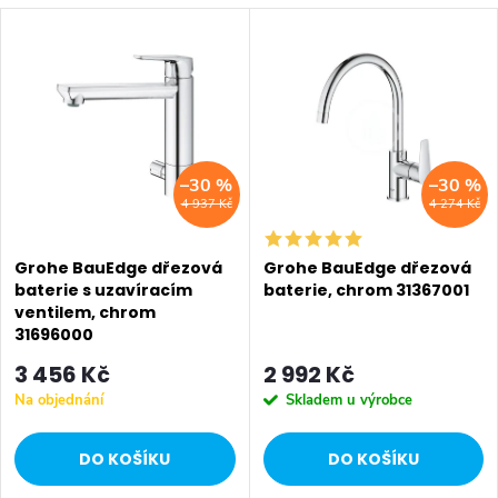
a
V
z
Nejdražší
ý
Nejprodávanější
e
p
Abecedně
n
i
–30 %
–30 %
í
4 937 Kč
4 274 Kč
s
p
p
Grohe BauEdge dřezová
Grohe BauEdge dřezová
r
baterie s uzavíracím
baterie, chrom 31367001
ventilem, chrom
r
o
31696000
o
3 456 Kč
2 992 Kč
d
Na objednání
Skladem u výrobce
d
u
DO KOŠÍKU
DO KOŠÍKU
u