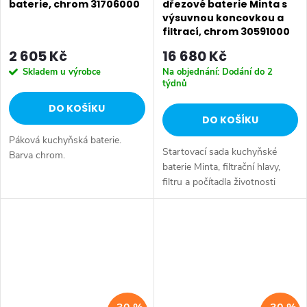
baterie, chrom 31706000
dřezové baterie Minta s
výsuvnou koncovkou a
filtrací, chrom 30591000
2 605 Kč
16 680 Kč
Skladem u výrobce
Na objednání: Dodání do 2
týdnů
DO KOŠÍKU
DO KOŠÍKU
Páková kuchyňská baterie.
Startovací sada kuchyňské
Barva chrom.
baterie Minta, filtrační hlavy,
filtru a počítadla životnosti
filtru. Barva chrom.