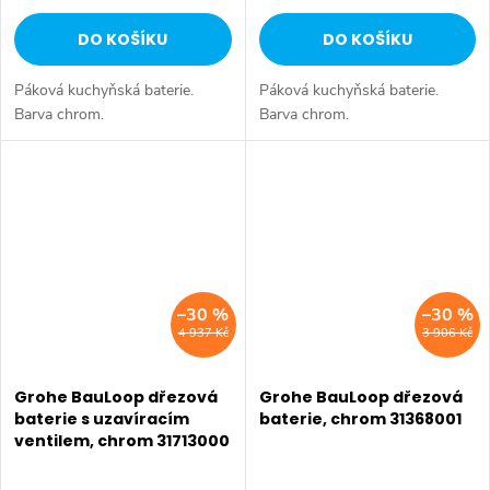
DO KOŠÍKU
DO KOŠÍKU
Páková kuchyňská baterie.
Páková kuchyňská baterie.
Barva chrom.
Barva chrom.
–30 %
–30 %
4 937 Kč
3 906 Kč
Grohe BauLoop dřezová
Grohe BauLoop dřezová
baterie s uzavíracím
baterie, chrom 31368001
ventilem, chrom 31713000