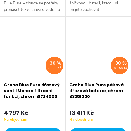
Blue Pure – zbavte se potřeby
špičkovou baterii, kterou si
přenášet těžké lahve s vodou a
přejete zachovat,
dopřejte si čerstvou stolní vodu
systém GROHE Blue Mono pro
přímo z kohoutku. Barva
Vás vytváří integrované řešení.
chrom.
Je navržen k instalaci vedle
Vaší...
–30 %
–30 %
6 853 Kč
19 159 Kč
Grohe Blue Pure dřezový
Grohe Blue Pure páková
ventil Mono s filtrační
dřezová baterie, chrom
funkcí, chrom 31724000
33251000
4 797 Kč
13 411 Kč
Na objednání
Na objednání