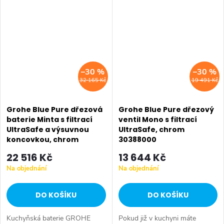
přímo z kohoutku. Barva
chrom.
–30 %
–30 %
32 165 Kč
19 491 Kč
Grohe Blue Pure dřezová
Grohe Blue Pure dřezový
baterie Minta s filtrací
ventil Mono s filtrací
UltraSafe a výsuvnou
UltraSafe, chrom
koncovkou, chrom
30388000
30393000
22 516 Kč
13 644 Kč
Na objednání
Na objednání
DO KOŠÍKU
DO KOŠÍKU
Kuchyňská baterie GROHE
Pokud již v kuchyni máte