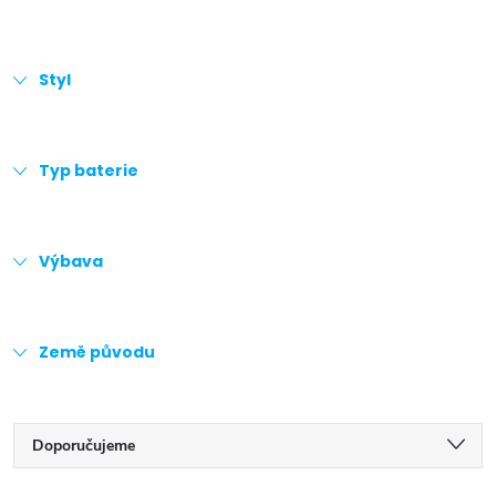
Styl
Typ baterie
Výbava
Země původu
Ř
Doporučujeme
Nejlevnější