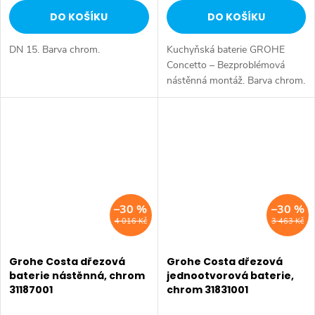
DO KOŠÍKU
DO KOŠÍKU
DN 15. Barva chrom.
Kuchyňská baterie GROHE
Concetto – Bezproblémová
nástěnná montáž. Barva chrom.
–30 %
–30 %
4 016 Kč
3 463 Kč
Grohe Costa dřezová
Grohe Costa dřezová
baterie nástěnná, chrom
jednootvorová baterie,
31187001
chrom 31831001