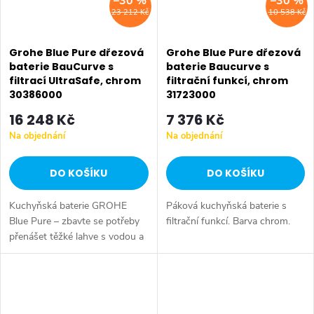
–30 %
–30 %
23 212 Kč
10 538 Kč
Grohe Blue Pure dřezová
Grohe Blue Pure dřezová
baterie BauCurve s
baterie Baucurve s
filtrací UltraSafe, chrom
filtrační funkcí, chrom
30386000
31723000
16 248 Kč
7 376 Kč
Na objednání
Na objednání
DO KOŠÍKU
DO KOŠÍKU
Kuchyňská baterie GROHE
Páková kuchyňská baterie s
Blue Pure – zbavte se potřeby
filtrační funkcí. Barva chrom.
přenášet těžké lahve s vodou a
dopřejte si čerstvou stolní vodu
přímo z kohoutku. Barva
chrom.