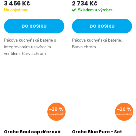
3 456 Kč
2 734 Kč
Na objednání
Skladem u výrobce
DO KOŠÍKU
DO KOŠÍKU
Páková kuchyňská baterie s
Páková kuchyňská baterie.
integrovaným uzavíracím
Barva chrom.
ventilem. Barva chrom.
–29 %
–26 %
3 721 Kč
22 560 Kč
Grohe BauLoop dřezová
Grohe Blue Pure - Set