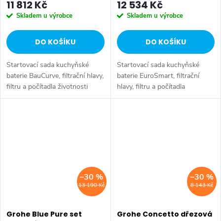
11 812 Kč
12 534 Kč
Skladem u výrobce
Skladem u výrobce
DO KOŠÍKU
DO KOŠÍKU
Startovací sada kuchyňské
Startovací sada kuchyňské
baterie BauCurve, filtrační hlavy,
baterie EuroSmart, filtrační
filtru a počítadla životnosti
hlavy, filtru a počítadla
filtru. Barva chrom.
životnosti filtru. Barva chrom.
–30 %
–30 %
13 190 Kč
8 143 Kč
Grohe Blue Pure set
Grohe Concetto dřezová