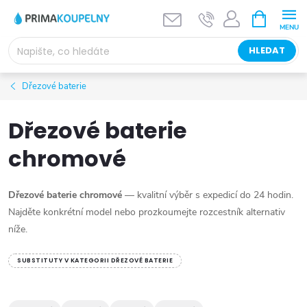
Přejít
NÁKUPNÍ
KOŠÍK
na
obsah
HLEDAT
Dřezové baterie
Dřezové baterie
chromové
Dřezové baterie chromové
— kvalitní výběr s expedicí do 24 hodin.
Najděte konkrétní model nebo prozkoumejte rozcestník alternativ
níže.
SUBSTITUTY V KATEGORII DŘEZOVÉ BATERIE