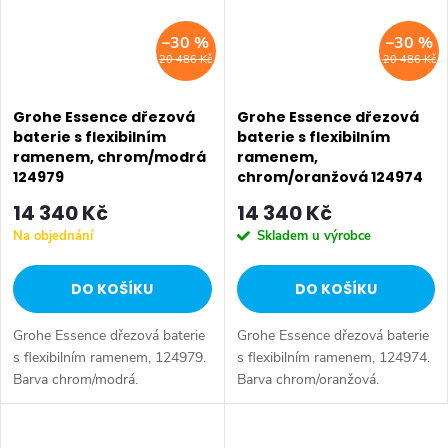
–30 %
–30 %
20 486 Kč
20 486 Kč
Grohe Essence dřezová
Grohe Essence dřezová
baterie s flexibilním
baterie s flexibilním
ramenem, chrom/modrá
ramenem,
124979
chrom/oranžová 124974
14 340 Kč
14 340 Kč
Na objednání
Skladem u výrobce
DO KOŠÍKU
DO KOŠÍKU
Grohe Essence dřezová baterie
Grohe Essence dřezová baterie
s flexibilním ramenem, 124979.
s flexibilním ramenem, 124974.
Barva chrom/modrá.
Barva chrom/oranžová.