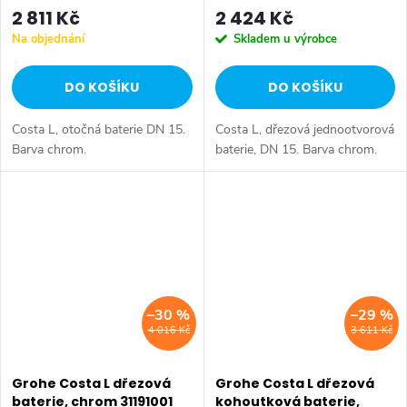
2 811 Kč
2 424 Kč
Na objednání
Skladem u výrobce
DO KOŠÍKU
DO KOŠÍKU
Costa L, otočná baterie DN 15.
Costa L, dřezová jednootvorová
Barva chrom.
baterie, DN 15. Barva chrom.
–30 %
–29 %
4 016 Kč
3 611 Kč
Grohe Costa L dřezová
Grohe Costa L dřezová
baterie, chrom 31191001
kohoutková baterie,