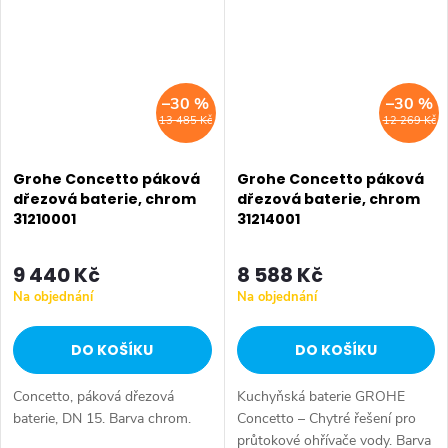
–30 %
–30 %
13 485 Kč
12 269 Kč
Grohe Concetto páková
Grohe Concetto páková
dřezová baterie, chrom
dřezová baterie, chrom
31210001
31214001
9 440 Kč
8 588 Kč
Na objednání
Na objednání
DO KOŠÍKU
DO KOŠÍKU
Concetto, páková dřezová
Kuchyňská baterie GROHE
baterie, DN 15. Barva chrom.
Concetto – Chytré řešení pro
průtokové ohřívače vody. Barva