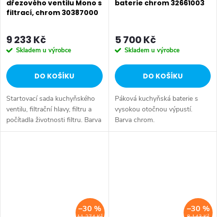
dřezového ventilu Mono s
baterie chrom 32661003
filtrací, chrom 30387000
9 233 Kč
5 700 Kč
Skladem u výrobce
Skladem u výrobce
DO KOŠÍKU
DO KOŠÍKU
Startovací sada kuchyňského
Páková kuchyňská baterie s
ventilu, filtrační hlavy, filtru a
vysokou otočnou výpustí.
počítadla životnosti filtru. Barva
Barva chrom.
chrom.
–30 %
–30 %
11 274 Kč
8 143 Kč