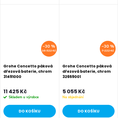
chrom.
–30 %
–30 %
16 322 Kč
7 222 Kč
Grohe Concetto páková
Grohe Concetto páková
dřezová baterie, chrom
dřezová baterie, chrom
31491000
32659001
11 425 Kč
5 055 Kč
Skladem u výrobce
Na objednání
DO KOŠÍKU
DO KOŠÍKU