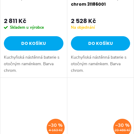
chrom 31186001
2 811 Kč
2 528 Kč
Skladem u výrobce
Na objednání
DO KOŠÍKU
DO KOŠÍKU
Kuchyňská nástěnná baterie s
Kuchyňská nástěnná baterie s
otočným raménkem. Barva
otočným raménkem. Barva
chrom.
chrom.
–30 %
–30 %
4 163 Kč
20 486 Kč