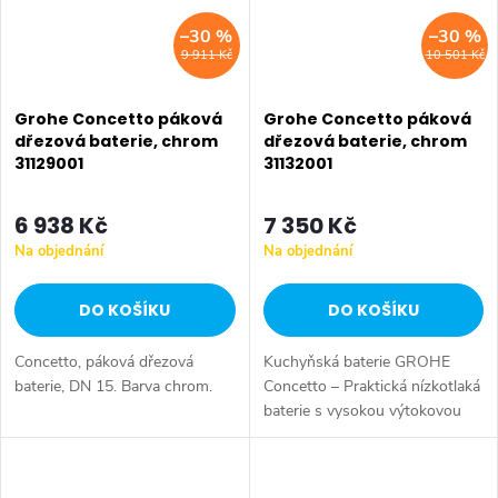
–30 %
–30 %
9 911 Kč
10 501 Kč
Grohe Concetto páková
Grohe Concetto páková
dřezová baterie, chrom
dřezová baterie, chrom
31129001
31132001
6 938 Kč
7 350 Kč
Na objednání
Na objednání
DO KOŠÍKU
DO KOŠÍKU
Concetto, páková dřezová
Kuchyňská baterie GROHE
baterie, DN 15. Barva chrom.
Concetto – Praktická nízkotlaká
baterie s vysokou výtokovou
trubicí. Barva chrom.