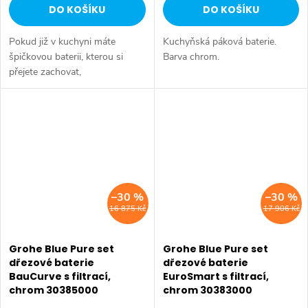
DO KOŠÍKU
DO KOŠÍKU
Pokud již v kuchyni máte
Kuchyňská páková baterie.
špičkovou baterii, kterou si
Barva chrom.
přejete zachovat,
systém GROHE Blue Mono pro
Vás vytváří integrované řešení.
Je navržen k instalaci vedle
Vaší...
–30 %
–30 %
16 875 Kč
17 906 Kč
Grohe Blue Pure set
Grohe Blue Pure set
dřezové baterie
dřezové baterie
BauCurve s filtrací,
EuroSmart s filtrací,
chrom 30385000
chrom 30383000