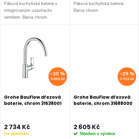
k
Páková kuchyňská baterie s
Páková kuchyňská baterie.
k
t
integrovaným uzavíracím
Barva chrom.
ventilem. Barva chrom.
t
ů
ů
–30 %
–29 %
3 906 Kč
3 721 Kč
Grohe BauFlow dřezová
Grohe BauFlow dřezová
baterie, chrom 31538001
baterie, chrom 31688000
2 734 Kč
2 605 Kč
Na objednání
Skladem u výrobce