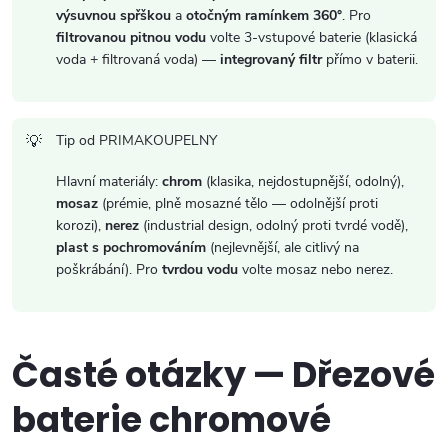
výsuvnou spřškou
a
otočným ramínkem 360°
. Pro
filtrovanou pitnou vodu
volte 3-vstupové baterie (klasická
voda + filtrovaná voda) —
integrovaný filtr
přímo v baterii.
Tip od PRIMAKOUPELNY
Hlavní materiály:
chrom
(klasika, nejdostupnější, odolný),
mosaz
(prémie, plně mosazné tělo — odolnější proti
korozi),
nerez
(industrial design, odolný proti tvrdé vodě),
plast s pochromováním
(nejlevnější, ale citlivý na
poškrábání). Pro
tvrdou vodu
volte mosaz nebo nerez.
Časté otázky — Dřezové
baterie chromové