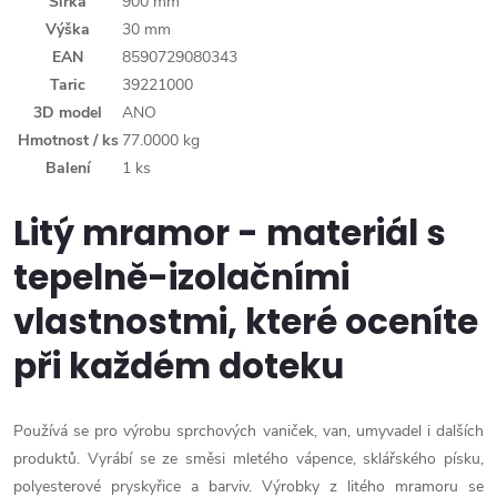
Šířka
900 mm
Výška
30 mm
EAN
8590729080343
Taric
39221000
3D model
ANO
Hmotnost / ks
77.0000 kg
Balení
1 ks
Litý mramor - materiál s
tepelně-izolačními
vlastnostmi, které oceníte
při každém doteku
Používá se pro výrobu sprchových vaniček, van, umyvadel i dalších
produktů. Vyrábí se ze směsi mletého vápence, sklářského písku,
polyesterové pryskyřice a barviv. Výrobky z litého mramoru se