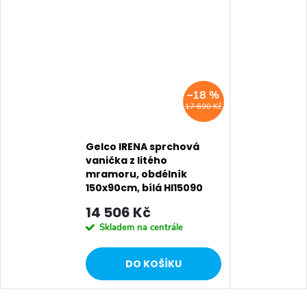
–18 %
17 690 Kč
Gelco IRENA sprchová
vanička z litého
mramoru, obdélník
150x90cm, bílá HI15090
14 506 Kč
Skladem na centrále
DO KOŠÍKU