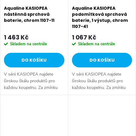
Aqualine KASIOPEA
Aqualine KASIOPEA
nástěnná sprchová
podomítková sprchová
baterie, chrom 1107-11
baterie, 1 výstup, chrom
1107-41
1 463 Kč
1 067 Kč
Skladem na centrále
Skladem na centrále
DO KOŠÍKU
DO KOŠÍKU
V sérii KASIOPEA najdete
V sérii KASIOPEA najdete
širokou škálu produktů pro
širokou škálu produktů pro
každou koupelnu. Za zmínku
každou koupelnu. Za zmínku
stojí dvě varianty
stojí dvě varianty
podomítkových baterií a
podomítkových baterií a
varianta baterie na okraj vany.
varianta baterie na okraj vany.
Série: KASIOPEA •...
Série: KASIOPEA •...