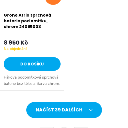
Grohe Atrio sprchová
baterie pod omítku,
chrom 24065003
8 950 Kč
Na objednání
DO KOŠÍKU
Páková podomítková sprchová
baterie bez tělesa. Barva chrom.
O
NAČÍST 39 DALŠÍCH
v