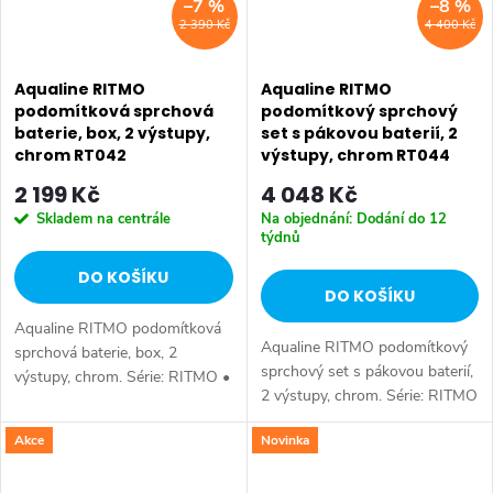
–7 %
–8 %
2 390 Kč
4 400 Kč
Aqualine RITMO
Aqualine RITMO
podomítková sprchová
podomítkový sprchový
baterie, box, 2 výstupy,
set s pákovou baterií, 2
chrom RT042
výstupy, chrom RT044
2 199 Kč
4 048 Kč
Skladem na centrále
Na objednání: Dodání do 12
týdnů
DO KOŠÍKU
DO KOŠÍKU
Aqualine RITMO podomítková
Aqualine RITMO podomítkový
sprchová baterie, box, 2
sprchový set s pákovou baterií,
výstupy, chrom. Série: RITMO •
2 výstupy, chrom. Série: RITMO
Šířka: 130 mm • Výška: 180
• Barva: Chrom • Materiál:
mm • Barva: Chrom • Materiál:
Akce
Novinka
Mosaz • Tvar: Hranaté •
Mosaz • Tvar: Hranaté •
Instalace: Podomítková •
Instalace:...
Ovládání:...