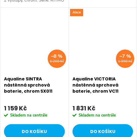
2 výstupy, chrom. Série: RITMO
• Výška: 111 mm • Hloubka:
• Barva: Chrom • Materiál:
146 mm • Barva: Černá mat •
Akce
Mosaz • Tvar: Hranaté •
Materiál: Mosaz • Tvar: Kruhové
Instalace: Podomítková •
•...
Ovládání:...
–8 %
–7 %
1 260 Kč
1 990 Kč
Aqualine SINTRA
Aqualine VICTORIA
nástěnná sprchová
nástěnná sprchová
baterie, chrom SX011
baterie, chrom VC11
1 159 Kč
1 831 Kč
Skladem na centrále
Skladem na centrále
DO KOŠÍKU
DO KOŠÍKU