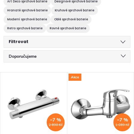
Art Deco sprchové baterie
Designové sprchové baterie
Hranaté sprchové baterie
Kruhové sprchové baterie
Moderní sprchové baterie
Oblé sprchové baterie
Retro sprchové baterie
Rovné sprchové baterie
Filtrovat
Ř
Doporučujeme
a
Nejlevnější
V
Akce
z
Nejdražší
ý
Nejprodávanější
e
p
Abecedně
n
i
–7 %
–7 %
í
2 890 Kč
1 089 Kč
s