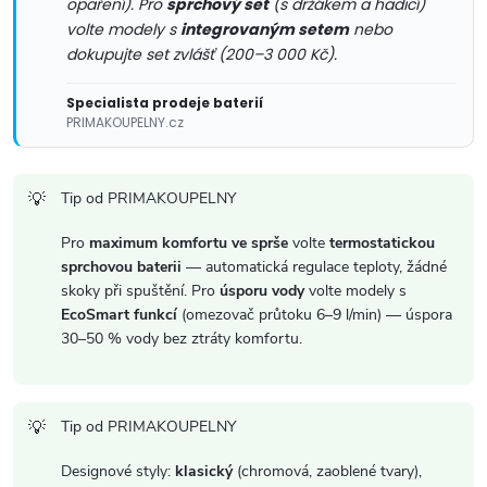
v
opaření). Pro
sprchový set
(s držákem a hadicí)
volte modely s
integrovaným setem
nebo
ý
dokupujte set zvlášť (200–3 000 Kč).
p
Specialista prodeje baterií
i
PRIMAKOUPELNY.cz
s
Tip od PRIMAKOUPELNY
u
Pro
maximum komfortu ve sprše
volte
termostatickou
sprchovou baterii
— automatická regulace teploty, žádné
skoky při spuštění. Pro
úsporu vody
volte modely s
EcoSmart funkcí
(omezovač průtoku 6–9 l/min) — úspora
30–50 % vody bez ztráty komfortu.
Tip od PRIMAKOUPELNY
Designové styly:
klasický
(chromová, zaoblené tvary),