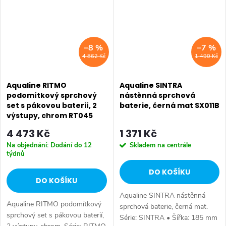
–8 %
–7 %
4 862 Kč
1 490 Kč
Aqualine RITMO
Aqualine SINTRA
podomítkový sprchový
nástěnná sprchová
set s pákovou baterií, 2
baterie, černá mat SX011B
výstupy, chrom RT045
4 473 Kč
1 371 Kč
Na objednání: Dodání do 12
Skladem na centrále
týdnů
DO KOŠÍKU
DO KOŠÍKU
Aqualine SINTRA nástěnná
Aqualine RITMO podomítkový
sprchová baterie, černá mat.
sprchový set s pákovou baterií,
Série: SINTRA • Šířka: 185 mm