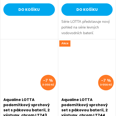
DO KOŠÍKU
DO KOŠÍKU
Série LOTTA představuje nový
pohled na série levných
vodovodních baterií.
Umyvadlová stojánková baterie
Akce
má dostatečnou výšku 85 mm
k perlátoru pro pohodlné omytí
rukou. Série:...
–7 %
–7 %
3 356 Kč
3 556 Kč
Aqualine LOTTA
Aqualine LOTTA
podomítkový sprchový
podomítkový sprchový
set s pákovou baterií, 2
set s pákovou baterií, 2
výstupy, chrom LT743
výstupy, chrom LT744