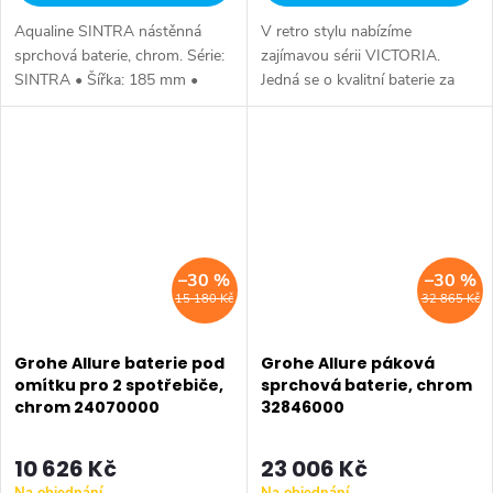
Aqualine SINTRA nástěnná
V retro stylu nabízíme
sprchová baterie, chrom. Série:
zajímavou sérii VICTORIA.
SINTRA • Šířka: 185 mm •
Jedná se o kvalitní baterie za
Výška: 111 mm • Hloubka: 146
příznivou pořizovací cenu.
mm • Barva: Chrom • Materiál:
Série: VICTORIA • Hloubka:
Mosaz • Tvar: Kruhové •
133 mm • Barva: Chrom •
Instalace:...
Materiál: Mosaz •...
–30 %
–30 %
15 180 Kč
32 865 Kč
Grohe Allure baterie pod
Grohe Allure páková
omítku pro 2 spotřebiče,
sprchová baterie, chrom
chrom 24070000
32846000
10 626 Kč
23 006 Kč