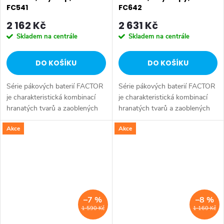
FC541
FC642
2 162 Kč
2 631 Kč
Skladem na centrále
Skladem na centrále
DO KOŠÍKU
DO KOŠÍKU
Série pákových baterií FACTOR
Série pákových baterií FACTOR
je charakteristická kombinací
je charakteristická kombinací
hranatých tvarů a zaoblených
hranatých tvarů a zaoblených
rohů. Série: FACTOR • Šířka: 65
rohů. Série: FACTOR • Šířka:
Akce
Akce
mm • Výška: 140 mm • Barva:
150 mm • Výška: 190 mm •
Chrom • Materiál: Mosaz •...
Barva: Chrom • Materiál: Mosaz
•...
–7 %
–8 %
1 590 Kč
1 160 Kč