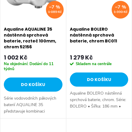
–7 %
–7 %
1 089 Kč
1 390 Kč
Aqualine AQUALINE 35
Aqualine BOLERO
nástěnná sprchová
nástěnná sprchová
baterie, rozteč 100mm,
baterie, chrom BC011
chrom 52156
1 002 Kč
1 279 Kč
Na objednání: Dodání do 11
Skladem na centrále
týdnů
DO KOŠÍKU
DO KOŠÍKU
Aqualine BOLERO nástěnná
Série vodovodních pákových
sprchová baterie, chrom. Série:
baterií AQUALINE 35
BOLERO • Šířka: 186 mm •
představuje kombinaci
Výška: 111 mm • Hloubka: 138
tradičního jednoduchého
mm • Barva: Chrom • Materiál:
designu a kvality provedení za
Mosaz • Tvar: Kruhové •
příznivou cenu. Série: