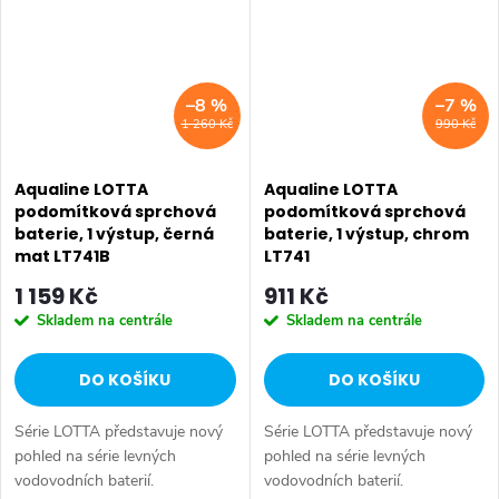
rukou. Série:...
rukou. Série:...
–8 %
–7 %
1 260 Kč
990 Kč
Aqualine LOTTA
Aqualine LOTTA
podomítková sprchová
podomítková sprchová
baterie, 1 výstup, černá
baterie, 1 výstup, chrom
mat LT741B
LT741
1 159 Kč
911 Kč
Skladem na centrále
Skladem na centrále
DO KOŠÍKU
DO KOŠÍKU
Série LOTTA představuje nový
Série LOTTA představuje nový
pohled na série levných
pohled na série levných
vodovodních baterií.
vodovodních baterií.