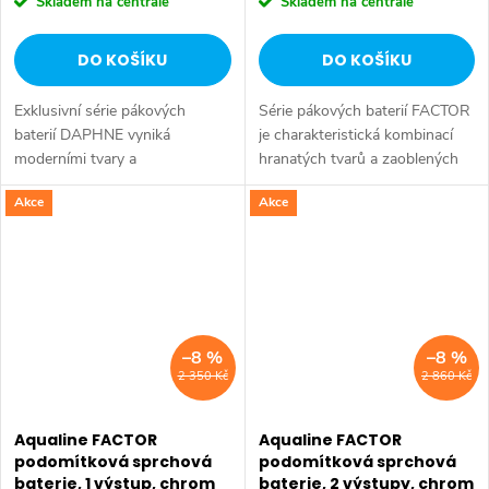
Skladem na centrále
Skladem na centrále
DO KOŠÍKU
DO KOŠÍKU
Exklusivní série pákových
Série pákových baterií FACTOR
baterií DAPHNE vyniká
je charakteristická kombinací
moderními tvary a
hranatých tvarů a zaoblených
minimalistickým designem.
rohů. Série: FACTOR • Šířka:
Akce
Akce
Typickým znakem série je
215 mm • Výška: 118 mm •
elegantní tenká páčka
Hloubka: 125 mm • Barva:
umožňující pohodlnou
Chrom •...
manipulaci....
–8 %
–8 %
2 350 Kč
2 860 Kč
Aqualine FACTOR
Aqualine FACTOR
podomítková sprchová
podomítková sprchová
baterie, 1 výstup, chrom
baterie, 2 výstupy, chrom