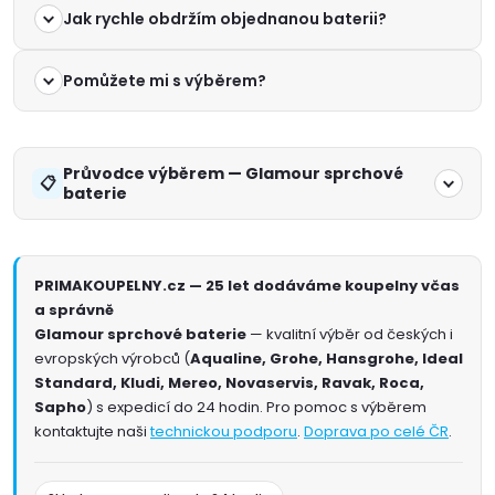
Jak rychle obdržím objednanou baterii?
Pomůžete mi s výběrem?
Průvodce výběrem — Glamour sprchové
baterie
PRIMAKOUPELNY.cz — 25 let dodáváme koupelny včas
a správně
Glamour sprchové baterie
— kvalitní výběr od českých i
evropských výrobců (
Aqualine, Grohe, Hansgrohe, Ideal
Standard, Kludi, Mereo, Novaservis, Ravak, Roca,
Sapho
) s expedicí do 24 hodin. Pro pomoc s výběrem
kontaktujte naši
technickou podporu
.
Doprava po celé ČR
.