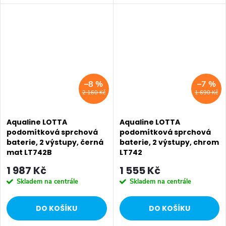
Umyvadlová stojánková baterie
Umyvadlová stojánková baterie
má dostatečnou výšku 85 mm
má dostatečnou výšku 85 mm
k perlátoru pro pohodlné omytí
k perlátoru pro pohodlné omytí
rukou. Série:...
rukou. Série:...
–8 %
–7 %
2 160 Kč
1 690 Kč
Aqualine LOTTA
Aqualine LOTTA
podomítková sprchová
podomítková sprchová
baterie, 2 výstupy, černá
baterie, 2 výstupy, chrom
mat LT742B
LT742
1 987 Kč
1 555 Kč
Skladem na centrále
Skladem na centrále
DO KOŠÍKU
DO KOŠÍKU