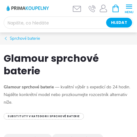
Přejít
NÁKUPNÍ
KOŠÍK
na
obsah
HLEDAT
Sprchové baterie
Glamour sprchové
baterie
Glamour sprchové baterie
— kvalitní výběr s expedicí do 24 hodin.
Najděte konkrétní model nebo prozkoumejte rozcestník alternativ
níže.
SUBSTITUTY V KATEGORII SPRCHOVÉ BATERIE