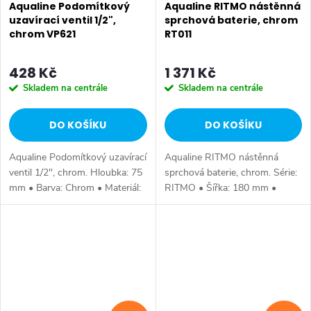
Aqualine Podomítkový
Aqualine RITMO nástěnná
uzavírací ventil 1/2",
sprchová baterie, chrom
chrom VP621
RT011
428 Kč
1 371 Kč
Skladem na centrále
Skladem na centrále
DO KOŠÍKU
DO KOŠÍKU
Aqualine Podomítkový uzavírací
Aqualine RITMO nástěnná
ventil 1/2", chrom. Hloubka: 75
sprchová baterie, chrom. Série:
mm • Barva: Chrom • Materiál:
RITMO • Šířka: 180 mm •
Mosaz • Tvar: Kruhové •
Výška: 125 mm • Hloubka: 132
Instalace: Podomítková •
mm • Barva: Chrom • Materiál:
Ovládání: Ventil • Ostatní: 1...
Mosaz • Tvar: Hranaté •
Instalace:...