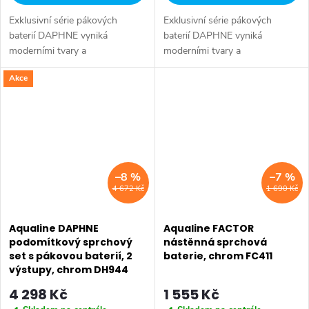
Exklusivní série pákových
Exklusivní série pákových
baterií DAPHNE vyniká
baterií DAPHNE vyniká
moderními tvary a
moderními tvary a
minimalistickým designem.
minimalistickým designem.
Akce
Typickým znakem série je
Typickým znakem série je
elegantní tenká páčka
elegantní tenká páčka
umožňující pohodlnou
umožňující pohodlnou
manipulaci....
manipulaci....
–8 %
–7 %
4 672 Kč
1 690 Kč
Aqualine DAPHNE
Aqualine FACTOR
podomítkový sprchový
nástěnná sprchová
set s pákovou baterií, 2
baterie, chrom FC411
výstupy, chrom DH944
4 298 Kč
1 555 Kč