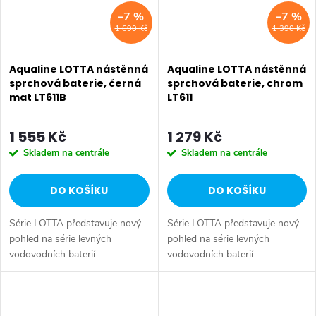
–7 %
–7 %
1 690 Kč
1 390 Kč
Aqualine LOTTA nástěnná
Aqualine LOTTA nástěnná
sprchová baterie, černá
sprchová baterie, chrom
mat LT611B
LT611
1 555 Kč
1 279 Kč
Skladem na centrále
Skladem na centrále
DO KOŠÍKU
DO KOŠÍKU
Série LOTTA představuje nový
Série LOTTA představuje nový
pohled na série levných
pohled na série levných
vodovodních baterií.
vodovodních baterií.
Umyvadlová stojánková baterie
Umyvadlová stojánková baterie
má dostatečnou výšku 85 mm
má dostatečnou výšku 85 mm
k perlátoru pro pohodlné omytí
k perlátoru pro pohodlné omytí