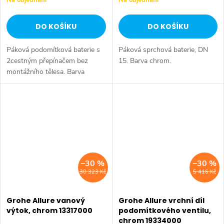
Na objednání
Na objednání
DO KOŠÍKU
DO KOŠÍKU
Páková podomítková baterie s
Páková sprchová baterie, DN
2cestným přepínačem bez
15. Barva chrom.
montážního tělesa. Barva
chrom.
–30 %
–30 %
30 323 Kč
5 416 Kč
Grohe Allure vanový
Grohe Allure vrchní díl
výtok, chrom 13317000
podomítkového ventilu,
chrom 19334000