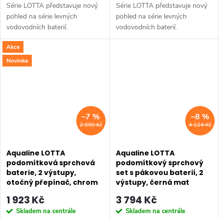
Série LOTTA představuje nový
Série LOTTA představuje nový
pohled na série levných
pohled na série levných
vodovodních baterií.
vodovodních baterií.
Umyvadlová stojánková baterie
Umyvadlová stojánková baterie
Akce
má dostatečnou výšku 85 mm
má dostatečnou výšku 85 mm
k perlátoru pro pohodlné omytí
k perlátoru pro pohodlné omytí
Novinka
rukou. Série:...
rukou. Série:...
–7 %
–8 %
2 090 Kč
4 124 Kč
Aqualine LOTTA
Aqualine LOTTA
podomítková sprchová
podomítkový sprchový
baterie, 2 výstupy,
set s pákovou baterií, 2
otočný přepínač, chrom
výstupy, černá mat
LT745
LT743B
1 923 Kč
3 794 Kč
Skladem na centrále
Skladem na centrále