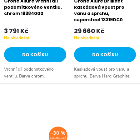
Grohe Allure vrchní díl
Grohe Alure Brilliant
podomítkového ventilu,
kaskádová vpusť pro
chrom 19384000
vanu a sprchu,
supersteel 13319DC0
3 791 Kč
29 660 Kč
Na objednání
Na objednání
DO KOŠÍKU
DO KOŠÍKU
Vrchní díl podomítkového
Kaskádová vpusť pro vanu a
ventilu. Barva chrom.
sprchu. Barva Hard Graphite.
–30 %
12 785 Kč