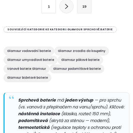
l
S
1
19
t
á
r
d
á
SOUVISEJÍCÍ KATEGORIE KE KATEGORII GLAMOUR SPRCHOVÉ BATERIE
a
n
k
c
o
Glamour vodovodní baterie
Glamour zrcadla do koupelny
í
v
Glamour umyvadlové baterie
Glamour pákové baterie
á
Vanové baterie Glamour
Glamour podomítkové baterie
p
n
Glamour bidetové baterie
r
í
v
Sprchová baterie
má
jeden výstup
— pro sprchu
k
(vs. vanová s přepínačem na vanu/sprchu). Klíčové:
nástěnná instalace
(klasika, rozteč 150 mm),
y
podomítková
(skrytá za stěnou — moderní),
termostatická
(regulace teploty s ochranou proti