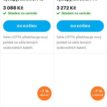
3 088 Kč
3 272 Kč
Skladem na centrále
Skladem na centrále
DO KOŠÍKU
DO KOŠÍKU
Série LOTTA představuje nový
Série LOTTA představuje nový
pohled na série levných
pohled na série levných
vodovodních baterií.
vodovodních baterií.
Umyvadlová stojánková baterie
Umyvadlová stojánková baterie
má dostatečnou výšku 85 mm
má dostatečnou výšku 85 mm
k perlátoru pro pohodlné omytí
k perlátoru pro pohodlné omytí
rukou. Série:...
rukou. Série:...
–7 %
–7 %
465 Kč
1 490 Kč