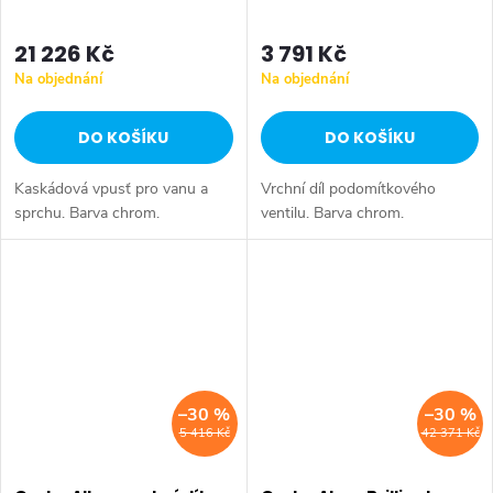
21 226 Kč
3 791 Kč
Na objednání
Na objednání
DO KOŠÍKU
DO KOŠÍKU
Kaskádová vpusť pro vanu a
Vrchní díl podomítkového
sprchu. Barva chrom.
ventilu. Barva chrom.
–30 %
–30 %
5 416 Kč
42 371 Kč