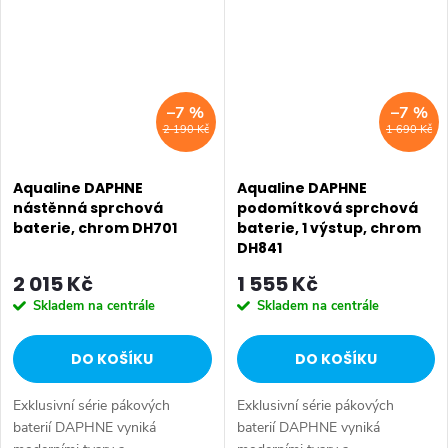
Instalace:...
AQUALINE 35 • Barva: Chrom
•...
–7 %
–7 %
2 190 Kč
1 690 Kč
Aqualine DAPHNE
Aqualine DAPHNE
nástěnná sprchová
podomítková sprchová
baterie, chrom DH701
baterie, 1 výstup, chrom
DH841
2 015 Kč
1 555 Kč
Skladem na centrále
Skladem na centrále
DO KOŠÍKU
DO KOŠÍKU
Exklusivní série pákových
Exklusivní série pákových
baterií DAPHNE vyniká
baterií DAPHNE vyniká