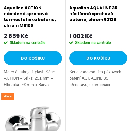
p
p
Aqualine ACTION
Aqualine AQUALINE 35
r
nástěnná sprchová
nástěnná sprchová
termostatická baterie,
baterie, chrom 52126
r
o
chrom MB155
o
2 659 Kč
1 002 Kč
d
Skladem na centrále
Skladem na centrále
d
u
DO KOŠÍKU
DO KOŠÍKU
u
k
Materiál rukojetí: plast. Série:
Série vodovodních pákových
k
t
ACTION • Šířka: 251 mm •
baterií AQUALINE 35
Hloubka: 76 mm • Barva:
představuje kombinaci
t
Chrom • Materiál: Mosaz • Tvar:
tradičního jednoduchého
ů
Akce
Kruhové • Instalace: Nástěnná
designu a kvality provedení za
ů
150 mm • Ovládání: Termostat
příznivou cenu. Série:
•...
AQUALINE 35 • Barva: Chrom
•...