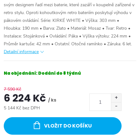
svým designem řadí mezi baterie, které zazáří v koupelně zařízené v
retro stylu. Oproti kohoutkovým retro bateriím poskytují výhodu v
pákovém ovládání. Série: KIRKÉ WHITE • Výška: 303 mm •
Hloubka: 190 mm • Barva: Zlato • Materiál: Mosaz • Tvar: Retro •
Instalace: Stojánková • Ovládání: Páka • Výška výtoku: 224 mm •
Průměr kartuše: 42 mm • Ostatní: Otočné ramínko • Záruka: 6 let.
Detailní informace
Na objednání: Dodání do 8 týdnů
7 590 Kč
6 224 Kč
/ ks
5 144 Kč bez DPH
Měrná
cena:
VLOŽIT DO KOŠÍKU