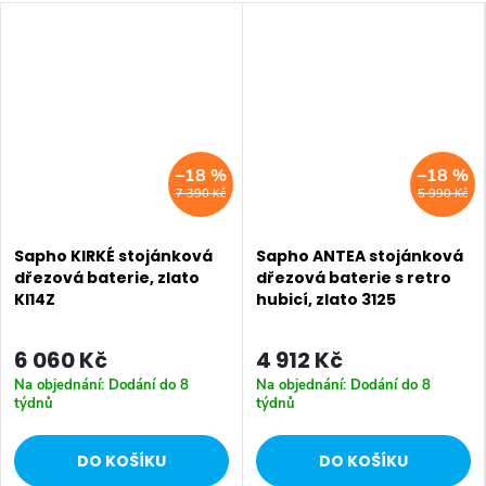
–18 %
–18 %
7 390 Kč
5 990 Kč
Sapho KIRKÉ stojánková
Sapho ANTEA stojánková
dřezová baterie, zlato
dřezová baterie s retro
KI14Z
hubicí, zlato 3125
6 060 Kč
4 912 Kč
Na objednání: Dodání do 8
Na objednání: Dodání do 8
týdnů
týdnů
DO KOŠÍKU
DO KOŠÍKU