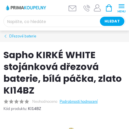
Přejít
NÁKUPNÍ
KOŠÍK
na
obsah
HLEDAT
Dřezové baterie
Sapho KIRKÉ WHITE
stojánková dřezová
baterie, bílá páčka, zlato
KI14BZ
Neohodnoceno
Podrobnosti hodnocení
Kód produktu:
KI14BZ