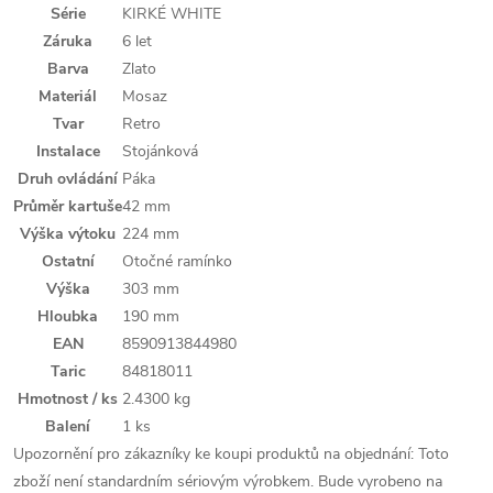
Série
KIRKÉ WHITE
Záruka
6 let
Barva
Zlato
Materiál
Mosaz
Tvar
Retro
Instalace
Stojánková
Druh ovládání
Páka
Průměr kartuše
42 mm
Výška výtoku
224 mm
Ostatní
Otočné ramínko
Výška
303 mm
Hloubka
190 mm
EAN
8590913844980
Taric
84818011
Hmotnost / ks
2.4300 kg
Balení
1 ks
Upozornění pro zákazníky ke koupi produktů na objednání: Toto
zboží není standardním sériovým výrobkem. Bude vyrobeno na