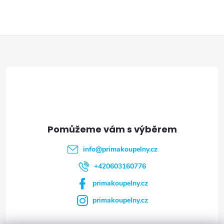
Z
á
p
a
t
info
@
primakoupelny.cz
í
+420603160776
primakoupelny.cz
primakoupelny.cz