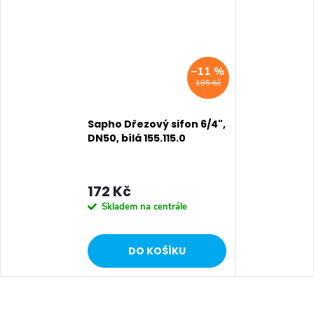
–11 %
195 Kč
Sapho Dřezový sifon 6/4",
DN50, bílá 155.115.0
172 Kč
Skladem na centrále
DO KOŠÍKU