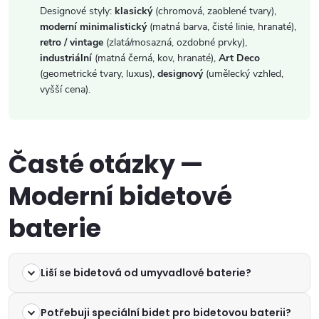
Designové styly:
klasický
(chromová, zaoblené tvary),
moderní minimalistický
(matná barva, čisté linie, hranaté),
retro / vintage
(zlatá/mosazná, ozdobné prvky),
industriální
(matná černá, kov, hranaté),
Art Deco
(geometrické tvary, luxus),
designový
(umělecký vzhled,
vyšší cena).
Časté otázky —
Moderní bidetové
baterie
Liší se bidetová od umyvadlové baterie?
Potřebuji speciální bidet pro bidetovou baterii?