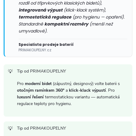
y
rozdíl od tříprvkových klasických bidetů),
integrovaná výpust
(klick-klack systém),
v
termostatická regulace
(pro hygienu — opaření).
Standardně
kompaktní rozměry
(menší než
ý
umyvadlové).
p
Specialista prodeje baterií
i
PRIMAKOUPELNY.cz
s
Tip od PRIMAKOUPELNY
u
Pro
moderní bidet
(zápustný, designový) volte baterii s
otočným ramínkem 360°
a
klick-klack výpustí
. Pro
luxusní řešení
termostatickou variantu — automatická
regulace teploty pro hygienu.
Tip od PRIMAKOUPELNY