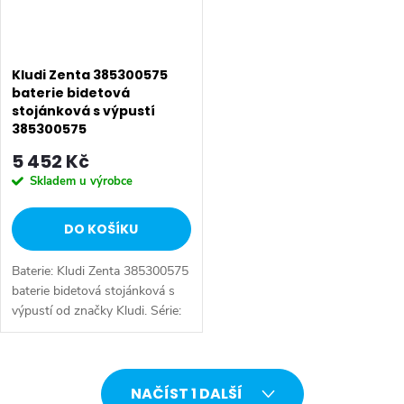
Kludi Zenta 385300575
baterie bidetová
stojánková s výpustí
385300575
5 452 Kč
Skladem u výrobce
DO KOŠÍKU
Baterie: Kludi Zenta 385300575
baterie bidetová stojánková s
výpustí od značky Kludi. Série:
Zenta. Typ baterie: Bidetová
baterie, kuchyňská baterie,
páková baterie. Barva:...
O
NAČÍST 1 DALŠÍ