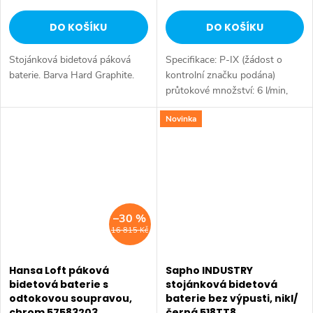
DO KOŠÍKU
DO KOŠÍKU
Stojánková bidetová páková
Specifikace: P-IX (žádost o
baterie. Barva Hard Graphite.
kontrolní značku podána)
průtokové množství: 6 l/min,
měřeno při 3 barech
Novinka
hydraulického tlaku Tělesa
armatur: mosaz neuvolňující
zinek (MS 63)...
–30 %
16 815 Kč
Hansa Loft páková
Sapho INDUSTRY
bidetová baterie s
stojánková bidetová
odtokovou soupravou,
baterie bez výpusti, nikl/
chrom 57583203
černá 518TT8