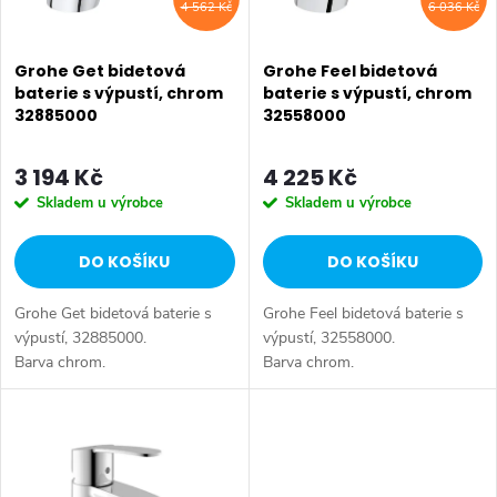
í
4 562 Kč
6 036 Kč
s
p
p
Grohe Get bidetová
Grohe Feel bidetová
r
baterie s výpustí, chrom
baterie s výpustí, chrom
32885000
32558000
r
o
o
3 194 Kč
4 225 Kč
d
Skladem u výrobce
Skladem u výrobce
d
u
DO KOŠÍKU
DO KOŠÍKU
u
k
Grohe Get bidetová baterie s
Grohe Feel bidetová baterie s
k
t
výpustí, 32885000.
výpustí, 32558000.
Barva chrom.
Barva chrom.
t
ů
ů