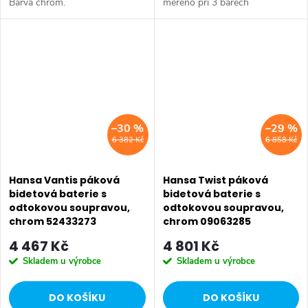
Barva chrom.
měřeno při 3 barech
hydraulického tlaku Tělesa
armatur: mosaz neuvolňující
zinek (MS 63) Pin - tyčinková
ovládací páka...
–30 %
–29 %
6 382 Kč
6 858 Kč
Hansa Vantis páková
Hansa Twist páková
bidetová baterie s
bidetová baterie s
odtokovou soupravou,
odtokovou soupravou,
chrom 52433273
chrom 09063285
4 467 Kč
4 801 Kč
Skladem u výrobce
Skladem u výrobce
DO KOŠÍKU
DO KOŠÍKU