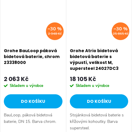
vodou jsou bez...
–30 %
–30 %
2 948 Kč
25 865 Kč
Grohe BauLoop páková
Grohe Atrio bidetová
bidetová baterie, chrom
bidetová baterie s
23338000
výpustí, velikost M,
supersteel 24027DC3
2 063 Kč
18 105 Kč
Skladem u výrobce
Skladem u výrobce
DO KOŠÍKU
DO KOŠÍKU
BauLoop, páková bidetová
Stojánková bidetová baterie s
baterie, DN 15. Barva chrom.
křížovými kohoutky. Barva
supersteel.