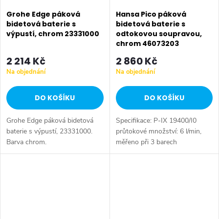
Grohe Edge páková
Hansa Pico páková
bidetová baterie s
bidetová baterie s
výpustí, chrom 23331000
odtokovou soupravou,
chrom 46073203
2 214 Kč
2 860 Kč
Na objednání
Na objednání
DO KOŠÍKU
DO KOŠÍKU
Grohe Edge páková bidetová
Specifikace: P-IX 19400/I0
baterie s výpustí, 23331000.
průtokové množství: 6 l/min,
Barva chrom.
měřeno při 3 barech
hydraulického tlaku Tělesa
armatur: mosaz neuvolňující
zinek (MS 63) ovládací páka
(kov) (-)...