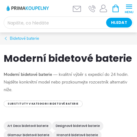
Přejít
NÁKUPNÍ
KOŠÍK
na
obsah
HLEDAT
Bidetové baterie
Moderní bidetové baterie
Moderní bidetové baterie
— kvalitní výběr s expedicí do 24 hodin.
Najděte konkrétní model nebo prozkoumejte rozcestník alternativ
níže.
SUBSTITUTY V KATEGORII BIDETOVÉ BATERIE
Art Deco bidetové baterie
Designové bidetové baterie
Glamour bidetové baterie
Hranaté bidetové baterie