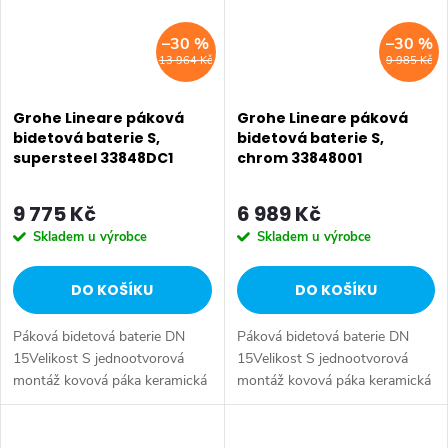
–30 %
–30 %
13 964 Kč
9 985 Kč
Grohe Lineare páková
Grohe Lineare páková
bidetová baterie S,
bidetová baterie S,
supersteel 33848DC1
chrom 33848001
9 775 Kč
6 989 Kč
Skladem u výrobce
Skladem u výrobce
DO KOŠÍKU
DO KOŠÍKU
Páková bidetová baterie DN
Páková bidetová baterie DN
15Velikost S jednootvorová
15Velikost S jednootvorová
montáž kovová páka keramická
montáž kovová páka keramická
kartuše 28 mm s GROHE
kartuše 28 mm s GROHE
SilkMove® s omezovačem
SilkMove® s omezovačem
teploty GROHE
teploty GROHE