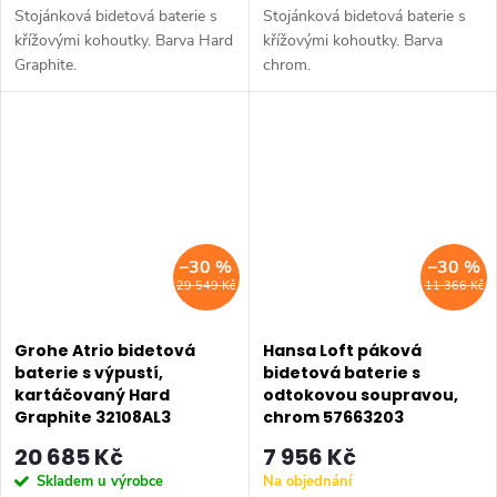
Stojánková bidetová baterie s
Stojánková bidetová baterie s
křížovými kohoutky. Barva Hard
křížovými kohoutky. Barva
Graphite.
chrom.
–30 %
–30 %
29 549 Kč
11 366 Kč
Grohe Atrio bidetová
Hansa Loft páková
baterie s výpustí,
bidetová baterie s
kartáčovaný Hard
odtokovou soupravou,
Graphite 32108AL3
chrom 57663203
20 685 Kč
7 956 Kč
Skladem u výrobce
Na objednání