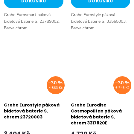
DO KOŠÍKU
DO KOŠÍKU
Grohe Eurosmart páková
Grohe Eurostyle páková
bidetová baterie S, 23789002.
bidetová baterie S, 33565003.
Barva chrom.
Barva chrom.
–30 %
–30 %
4 863 Kč
6 743 Kč
Grohe Eurostyle páková
Grohe Eurodisc
bidetová baterie S,
Cosmopolitan páková
chrom 23720003
bidetová baterie S,
chrom 3317820E
3 404 Kč
4 720 Kč