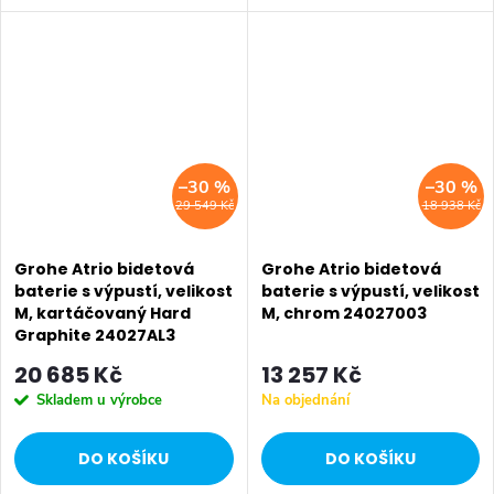
–30 %
–30 %
29 549 Kč
18 938 Kč
Grohe Atrio bidetová
Grohe Atrio bidetová
baterie s výpustí, velikost
baterie s výpustí, velikost
M, kartáčovaný Hard
M, chrom 24027003
Graphite 24027AL3
20 685 Kč
13 257 Kč
Skladem u výrobce
Na objednání
DO KOŠÍKU
DO KOŠÍKU