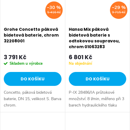
–30 %
–29 %
5 416 Kč
9 715 Kč
Grohe Concetto páková
Hansa Mix páková
bidetová baterie, chrom
bidetová baterie s
32208001
odtokovou soupravou,
chrom 01063283
3 791 Kč
6 801 Kč
Skladem u výrobce
Na objednání
DO KOŠÍKU
DO KOŠÍKU
Concetto, páková bidetová
P-IX 28486/IA průtokové
baterie, DN 15, velikost S. Barva
množství: 8 l/min, měřeno při 3
chrom.
barech hydraulického tlaku
Tělesa armatur: mosaz
neuvolňující zinek (MS 63)
Povrchy v kontaktu s pitnou