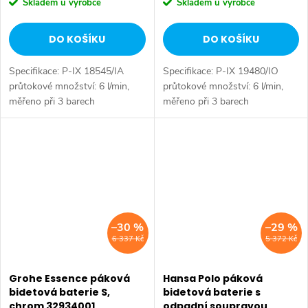
Skladem u výrobce
Skladem u výrobce
DO KOŠÍKU
DO KOŠÍKU
Specifikace: P-IX 18545/IA
Specifikace: P-IX 19480/IO
průtokové množství: 6 l/min,
průtokové množství: 6 l/min,
měřeno při 3 barech
měřeno při 3 barech
hydraulického tlaku Tělesa
hydraulického tlaku Tělesa
armatur: mosaz neuvolňující
armatur: mosaz neuvolňující
zinek (MS 63) plná páka (kov)
zinek (MS 63) ovládací páka
(-) označení...
(kov) kulový...
–30 %
–29 %
6 337 Kč
5 372 Kč
Grohe Essence páková
Hansa Polo páková
bidetová baterie S,
bidetová baterie s
chrom 32934001
odpadní soupravou,