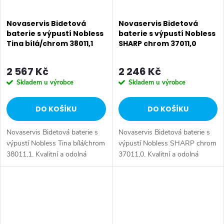
Novaservis Bidetová
Novaservis Bidetová
baterie s výpustí Nobless
baterie s výpustí Nobless
Tina bílá/chrom 38011,1
SHARP chrom 37011,0
2 567 Kč
2 246 Kč
Skladem u výrobce
Skladem u výrobce
DO KOŠÍKU
DO KOŠÍKU
Novaservis Bidetová baterie s
Novaservis Bidetová baterie s
výpustí Nobless Tina bílá/chrom
výpustí Nobless SHARP chrom
38011,1. Kvalitní a odolná
37011,0. Kvalitní a odolná
keramická kartuše 35 mm s
keramická kartuše 35 mm s
prodlouženou zárukou 5 let.
prodlouženou zárukou 5 let.
Prvotřídní bílo-chromové...
Prvotřídní chromové
provedení....