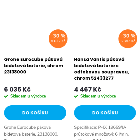
StarLight povrch GROHE...
StarLight chromový...
–30 %
–30 %
8 622 Kč
6 382 Kč
Grohe Eurocube páková
Hansa Vantis páková
bidetová baterie, chrom
bidetová baterie s
23138000
odtokovou soupravou,
chrom 52433277
6 035 Kč
4 467 Kč
Skladem u výrobce
Skladem u výrobce
DO KOŠÍKU
DO KOŠÍKU
Grohe Eurocube páková
Specifikace: P-IX 19659/IA
bidetová baterie, 23138000.
průtokové množství: 6 l/min,