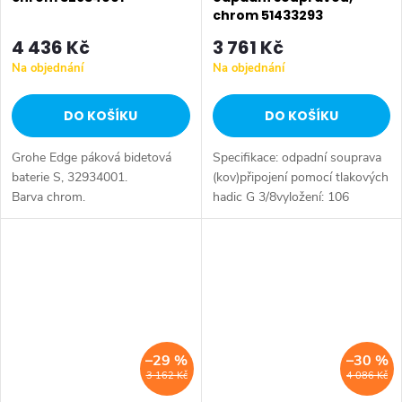
chrom 51433293
4 436 Kč
3 761 Kč
Na objednání
Na objednání
DO KOŠÍKU
DO KOŠÍKU
Grohe Edge páková bidetová
Specifikace: odpadní souprava
baterie S, 32934001.
(kov)připojení pomocí tlakových
Barva chrom.
hadic G 3/8vyložení: 106
mmprůtok vody 6 l/min
–29 %
–30 %
3 162 Kč
4 086 Kč