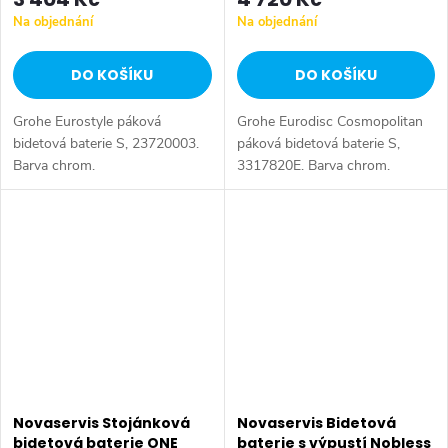
Na objednání
Na objednání
DO KOŠÍKU
DO KOŠÍKU
Grohe Eurostyle páková
Grohe Eurodisc Cosmopolitan
bidetová baterie S, 23720003.
páková bidetová baterie S,
Barva chrom.
3317820E. Barva chrom.
Novaservis Stojánková
Novaservis Bidetová
bidetová baterie ONE
baterie s výpustí Nobless