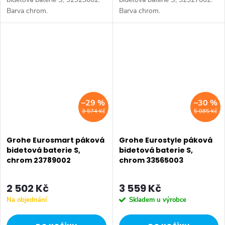
Barva chrom.
Barva chrom.
–29 %
–30 %
3 574 Kč
5 085 Kč
Grohe Eurosmart páková
Grohe Eurostyle páková
bidetová baterie S,
bidetová baterie S,
chrom 23789002
chrom 33565003
2 502 Kč
3 559 Kč
Na objednání
Skladem u výrobce