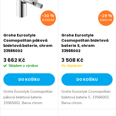
–30 %
–29 %
5 232 Kč
5 011 Kč
Grohe Eurostyle
Grohe Eurostyle
Cosmopolitan páková
Cosmopolitan bidetová
bidetová baterie, chrom
baterie S, chrom
33565002
33566002
3 662 Kč
3 508 Kč
Skladem u výrobce
Na objednání
DO KOŠÍKU
DO KOŠÍKU
Grohe Eurostyle Cosmopolitan
Grohe Eurostyle Cosmopolitan
páková bidetová baterie,
bidetová baterie S, 33566002.
33565002. Barva chrom.
Barva chrom.