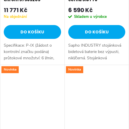
11 771 Kč
6 590 Kč
Na objednání
Skladem u výrobce
DO KOŠÍKU
DO KOŠÍKU
Specifikace: P-IX (žádost o
Sapho INDUSTRY stojánková
kontrolní značku podána)
bidetová baterie bez výpusti,
průtokové množství: 6 l/min,
nikl/černá. Stojánková
měřeno při 3 barech
kohoutková bidetová baterie
Novinka
Novinka
hydraulického tlaku Tělesa
Připojení k přívodu vody 3/8"
armatur: mosaz neuvolňující
Balení neobsahuje uzavírací
zinek (MS 63)...
výpust...