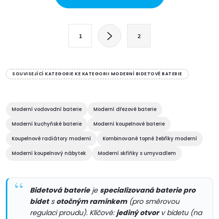
v
l
S
1
2
t
á
r
d
á
SOUVISEJÍCÍ KATEGORIE KE KATEGORII MODERNÍ BIDETOVÉ BATERIE
a
n
k
c
o
Moderní vodovodní baterie
Moderní dřezové baterie
í
v
Moderní kuchyňské baterie
Moderní koupelnové baterie
á
Koupelnové radiátory moderní
Kombinované topné žebříky moderní
p
n
Moderní koupelnový nábytek
Moderní skříňky s umyvadlem
r
í
v
Bidetová baterie
je
specializovaná baterie pro
k
bidet
s
otočným ramínkem
(pro směrovou
regulaci proudu). Klíčové:
jediný otvor
v bidetu (na