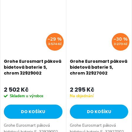
–29 %
–30 %
3 574 Kč
3 279 Kč
Grohe Eurosmart páková
Grohe Eurosmart páková
bidetová baterie S,
bidetová baterie S,
chrom 32929002
chrom 32927002
2 502 Kč
2 295 Kč
Skladem u výrobce
Na objednání
DO KOŠÍKU
DO KOŠÍKU
Grohe Eurosmart páková
Grohe Eurosmart páková
bidetová baterie S, 32929002.
bidetová baterie S, 32927002.