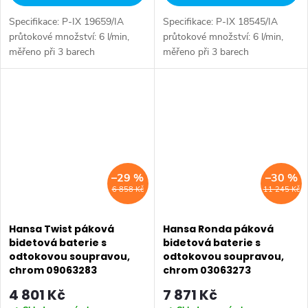
Specifikace: P-IX 19659/IA
Specifikace: P-IX 18545/IA
průtokové množství: 6 l/min,
průtokové množství: 6 l/min,
měřeno při 3 barech
měřeno při 3 barech
hydraulického tlaku Tělesa
hydraulického tlaku Tělesa
armatur: mosaz neuvolňující
armatur: mosaz neuvolňující
zinek (MS 63) ovládací páka
zinek (MS 63) otevřená páka
(kov) (-)...
(kov) (-)...
–29 %
–30 %
6 858 Kč
11 245 Kč
Hansa Twist páková
Hansa Ronda páková
bidetová baterie s
bidetová baterie s
odtokovou soupravou,
odtokovou soupravou,
chrom 09063283
chrom 03063273
4 801 Kč
7 871 Kč