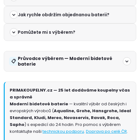
Jak rychle obdržím objednanou baterii?
Pomůžete mi s výběrem?
Průvodce výběrem — Moderní bidetové
baterie
PRIMAKOUPELNY.cz — 25 let dodáváme koupelny včas
a správně
Moderní bidetové baterie
— kvalitní výběr od českých i
evropských výrobců (
Aqualine, Grohe, Hansgrohe, Ideal
Standard, Kludi, Mereo, Novaservis, Ravak, Roca,
Sapho
) s expedicí do 24 hodin. Pro pomoc s výběrem
kontaktujte naši
technickou podporu
.
Doprava po celé ČR
.