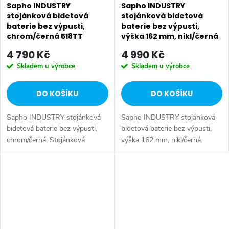
Sapho INDUSTRY
Sapho INDUSTRY
stojánková bidetová
stojánková bidetová
baterie bez výpusti,
baterie bez výpusti,
chrom/černá 518TT
výška 162 mm, nikl/černá
5103TT8
4 790 Kč
4 990 Kč
Skladem u výrobce
Skladem u výrobce
DO KOŠÍKU
DO KOŠÍKU
Sapho INDUSTRY stojánková
Sapho INDUSTRY stojánková
bidetová baterie bez výpusti,
bidetová baterie bez výpusti,
chrom/černá. Stojánková
výška 162 mm, nikl/černá.
kohoutková bidetová baterie
Stojánková páková bidetová
Připojení k přívodu vody 3/8"
baterie s progresivní kartuší
Balení neobsahuje uzavírací
Připojení k přívodu vody 3/8"
výpust...
Včetně...