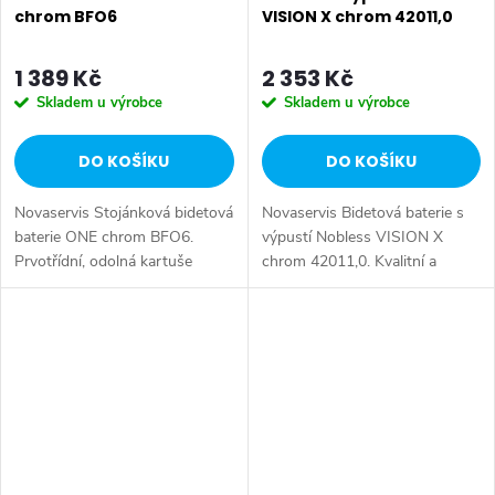
chrom BFO6
VISION X chrom 42011,0
1 389 Kč
2 353 Kč
Skladem u výrobce
Skladem u výrobce
DO KOŠÍKU
DO KOŠÍKU
Novaservis Stojánková bidetová
Novaservis Bidetová baterie s
baterie ONE chrom BFO6.
výpustí Nobless VISION X
Prvotřídní, odolná kartuše
chrom 42011,0. Kvalitní a
40mm s prodlouženou zárukou
odolná keramická kartuše 35
5 let Kvalitní chromové
mm s prodlouženou zárukou 5
provedení. S 5/4“ mechanickou
let. Prvotřídní chromové
výpustí....
provedení....