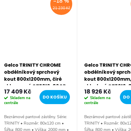
–18 %
21 230 Kč
Gelco TRINITY CHROME
Gelco TRINITY CH
obdélníkový sprchový
obdélníkový sprc
kout 800x1200mm, čiré
kout 800x1200mm
sklo, pravé GT5612-80CR-
sklo, levé GT5612
17 409 Kč
18 926 Kč
CH
CH
DO KOŠÍKU
DO 
Skladem na
Skladem na
centrále
centrále
Bezrámové pantové zástěny. Série:
Bezrámové pantové zástěn
TRINITY • Rozměr: 80x120 cm •
TRINITY • Rozměr: 80x1
Šířka: 800 mm • Výška: 2000 mm •
Šířka: 800 mm • Výška: 