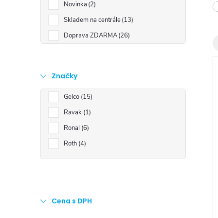
t
Novinka
2
Skladem na centrále
13
r
Doprava ZDARMA
26
a
Značky
n
Gelco
15
n
Ravak
1
í
Ronal
6
i
Roth
4
p
a
n
Cena s DPH