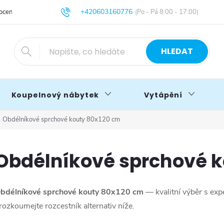
+420603160776
cení obchodu
Obchodní podmínky
Blog
info@primakoupelny.cz
HLEDAT
Koupelnový nábytek
Vytápění
Obdélníkové sprchové kouty 80x120 cm
Obdélníkové sprchové k
bdélníkové sprchové kouty 80x120 cm
— kvalitní výběr s exp
rozkoumejte rozcestník alternativ níže.