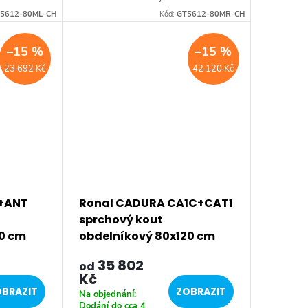
ťka: skla
Hloubka: 1200 mm • Tloušťka: skla
5612-80ML-CH
Kód:
GT5612-80MR-CH
ní •
8 mm Bezrámové provedení •
Barva: profilu...
–15 %
–15 %
23 692 Kč
42 120 Kč
C+ANT
Ronal CADURA CA1C+CAT1
sprchový kout
20 cm
obdelníkový 80x120 cm
35 802
od
Kč
BRAZIT
ZOBRAZIT
Na objednání:
Dodání do cca 4