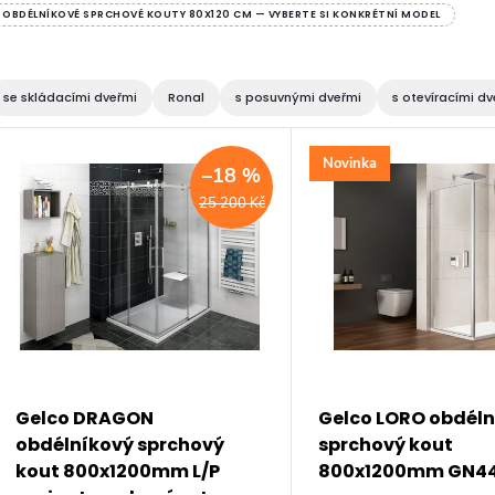
OBDÉLNÍKOVÉ SPRCHOVÉ KOUTY 80X120 CM — VYBERTE SI KONKRÉTNÍ MODEL
se skládacími dveřmi
Ronal
s posuvnými dveřmi
s otevíracími dv
V
Novinka
–18 %
ý
25 200 Kč
p
s
p
Gelco DRAGON
Gelco LORO obdél
obdélníkový sprchový
sprchový kout
r
kout 800x1200mm L/P
800x1200mm GN4