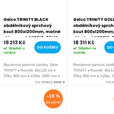
Gelco TRINITY BLACK
Gelco TRINITY GO
obdélníkový sprchový
obdélníkový sprc
kout 800x1200mm, matné
kout 800x1200mm, 
sklo, pravé GT5612-80MR-
sklo, levé GT5612
19 213 Kč
18 311 Kč
B
DO KOŠÍKU
DO 
Skladem u
Skladem na
výrobce
centrále
Bezrámové pantové zástěny. Série:
Bezrámové pantové zástěn
TRINITY • Rozměr: 80x120 cm •
TRINITY • Rozměr: 80x1
Šířka: 800 mm • Výška: 2000 mm •
Šířka: 800 mm • Výška: 
Hloubka: 1200 mm • Tloušťka: skla
Hloubka: 1200 mm • Tlouš
Kód:
GT5612-80MR-B
Kód:
8 mm Bezrámové provedení •
8 mm Bezrámové provede
Barva: profilu...
Barva: profilu...
–18 %
24 180 Kč