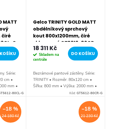
LD MATT
Gelco TRINITY GOLD MATT
hový
obdélníkový sprchový
čiré
kout 800x1200mm, čiré
-80CL-G
sklo, pravé GT5612-80CR-
18 311 Kč
G
KOŠÍKU
DO KOŠÍKU
Skladem na
centrále
y. Série:
Bezrámové pantové zástěny. Série:
20 cm •
TRINITY • Rozměr: 80x120 cm •
2000 mm •
Šířka: 800 mm • Výška: 2000 mm •
ťka: skla
Hloubka: 1200 mm • Tloušťka: skla
GT5612-80CL-G
Kód:
GT5612-80CR-G
ní •
8 mm Bezrámové provedení •
Barva: profilu...
–18 %
–18 %
24 180 Kč
21 230 Kč