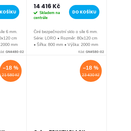
14 416 Kč
KOŠÍKU
DO KOŠÍKU
Skladem na
centrále
síle 6 mm.
Čiré bezpečnostní sklo o síle 6 mm.
80x120 cm
Série: LORO • Rozměr: 80x120 cm
: 2000 mm
• Šířka: 800 mm • Výška: 2000 mm
oušťka:
• Hloubka: 1200 mm • Tloušťka:
ód:
GN4480-02
Kód:
GN4580-02
 Barva:
skla 6 mm Bezrámové provedení •
Barva:...
–18 %
–18 %
21 580 Kč
23 430 Kč