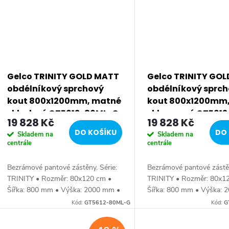
Gelco TRINITY GOLD MATT
Gelco TRINITY GO
obdélníkový sprchový
obdélníkový sprc
kout 800x1200mm, matné
kout 800x1200mm
sklo, levé GT5612-80ML-G
sklo, pravé GT561
19 828 Kč
19 828 Kč
G
DO KOŠÍKU
DO 
Skladem na
Skladem na
centrále
centrále
Bezrámové pantové zástěny. Série:
Bezrámové pantové zástěn
TRINITY • Rozměr: 80x120 cm •
TRINITY • Rozměr: 80x1
Šířka: 800 mm • Výška: 2000 mm •
Šířka: 800 mm • Výška: 
Hloubka: 1200 mm • Tloušťka: skla
Hloubka: 1200 mm • Tlouš
Kód:
GT5612-80ML-G
Kód:
G
8 mm Bezrámové provedení •
8 mm Bezrámové provede
Barva: profilu...
Barva: profilu...