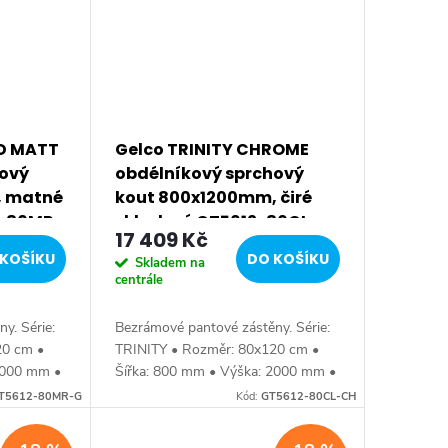
LD MATT
Gelco TRINITY CHROME
hový
obdélníkový sprchový
, matné
kout 800x1200mm, čiré
2-80MR-
sklo, levé GT5612-80CL-
17 409 Kč
CH
KOŠÍKU
DO KOŠÍKU
Skladem na
centrále
y. Série:
Bezrámové pantové zástěny. Série:
20 cm •
TRINITY • Rozměr: 80x120 cm •
2000 mm •
Šířka: 800 mm • Výška: 2000 mm •
ťka: skla
Hloubka: 1200 mm • Tloušťka: skla
T5612-80MR-G
Kód:
GT5612-80CL-CH
ní •
8 mm Bezrámové provedení •
Barva: profilu...