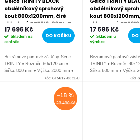
Gelco TRINITY BLACK
Gelco TRINITY BLA
obdélníkový sprchový
obdélníkový sprc
kout 800x1200mm, čiré
kout 800x1200mm, 
sklo, levé GT5612-80CL-B
sklo, pravé GT561
17 696 Kč
17 696 Kč
B
DO KOŠÍKU
DO 
Skladem na
Skladem u
centrále
výrobce
Bezrámové pantové zástěny. Série:
Bezrámové pantové zástěn
TRINITY • Rozměr: 80x120 cm •
TRINITY • Rozměr: 80x1
Šířka: 800 mm • Výška: 2000 mm •
Šířka: 800 mm • Výška: 
Hloubka: 1200 mm • Tloušťka: skla
Hloubka: 1200 mm • Tlouš
Kód:
GT5612-80CL-B
Kód:
G
8 mm Bezrámové provedení •
8 mm Bezrámové provede
Barva: profilu...
Barva: profilu...
–18 %
23 430 Kč