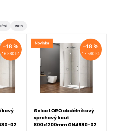
eřmi
Roth
Novinka
–18 %
–18 %
16 880 Kč
17 580 Kč
níkový
Gelco LORO obdélníkový
sprchový kout
480-02
800x1200mm GN4580-02