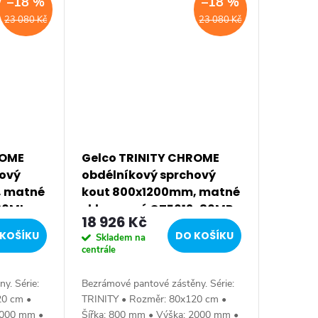
–18 %
–18 %
23 080 Kč
23 080 Kč
ROME
Gelco TRINITY CHROME
hový
obdélníkový sprchový
, matné
kout 800x1200mm, matné
-80ML-
sklo, pravé GT5612-80MR-
18 926 Kč
CH
KOŠÍKU
DO KOŠÍKU
Skladem na
centrále
y. Série:
Bezrámové pantové zástěny. Série:
20 cm •
TRINITY • Rozměr: 80x120 cm •
2000 mm •
Šířka: 800 mm • Výška: 2000 mm •