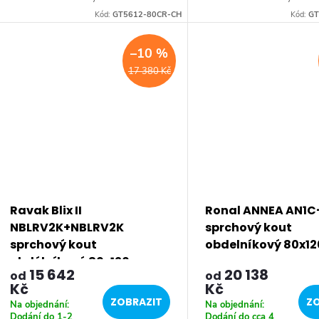
Hloubka: 1200 mm • Tloušťka: skla
Hloubka: 1200 mm • Tlouš
Kód:
GT5612-80CR-CH
Kód:
GT
8 mm Bezrámové provedení •
8 mm Bezrámové provede
Barva: profilu...
Barva: profilu...
–10 %
17 380 Kč
Ravak Blix II
Ronal ANNEA AN1
NBLRV2K+NBLRV2K
sprchový kout
sprchový kout
obdelníkový 80x1
obdélníkový 80x120 cm
15 642
20 138
od
od
Kč
Kč
ZOBRAZIT
ZO
Na objednání:
Na objednání:
Dodání do 1-2
Dodání do cca 4