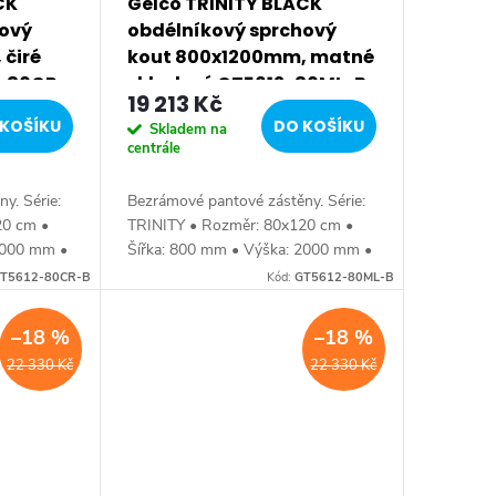
CK
Gelco TRINITY BLACK
hový
obdélníkový sprchový
čiré
kout 800x1200mm, matné
2-80CR-
sklo, levé GT5612-80ML-B
19 213 Kč
KOŠÍKU
DO KOŠÍKU
Skladem na
centrále
y. Série:
Bezrámové pantové zástěny. Série:
20 cm •
TRINITY • Rozměr: 80x120 cm •
2000 mm •
Šířka: 800 mm • Výška: 2000 mm •
ťka: skla
Hloubka: 1200 mm • Tloušťka: skla
T5612-80CR-B
Kód:
GT5612-80ML-B
ní •
8 mm Bezrámové provedení •
Barva: profilu...
–18 %
–18 %
22 330 Kč
22 330 Kč