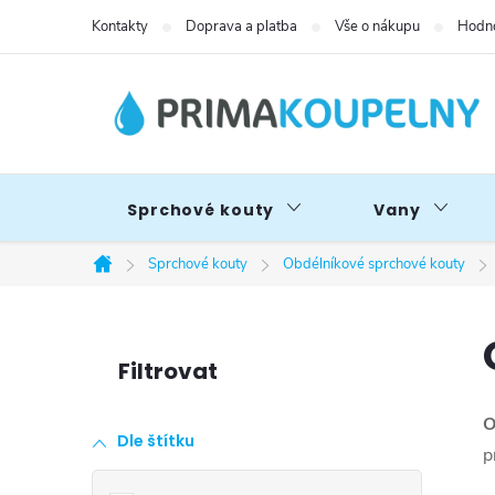
Přejít
Kontakty
Doprava a platba
Vše o nákupu
Hodno
na
obsah
Sprchové kouty
Vany
Sprchové kouty
Obdélníkové sprchové kouty
Domů
P
o
O
Dle štítku
s
p