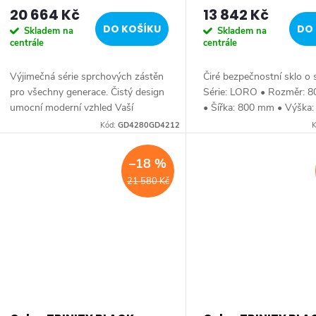
varianta, rohový vstup
20 664 Kč
13 842 Kč
o
GD4280GD4212
DO KOŠÍKU
DO 
Skladem na
Skladem na
centrále
centrále
d
Výjimečná série sprchových zástěn
Čiré bezpečnostní sklo o 
u
pro všechny generace. Čistý design
Série: LORO • Rozměr: 
umocní moderní vzhled Vaší
• Šířka: 800 mm • Výška
k
koupelny. Série: DRAGON •
• Hloubka: 1200 mm • Tl
Kód:
GD4280GD4212
K
Rozměr: 80x120 cm • Šířka: 800
skla 6 mm Otevírání vně •
mm • Výška: 2000 mm •...
profilu...
t
–18 %
21 580 Kč
ů