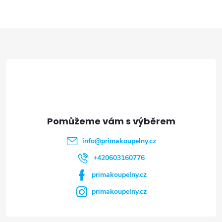
Z
á
p
a
t
info
@
primakoupelny.cz
í
+420603160776
primakoupelny.cz
primakoupelny.cz