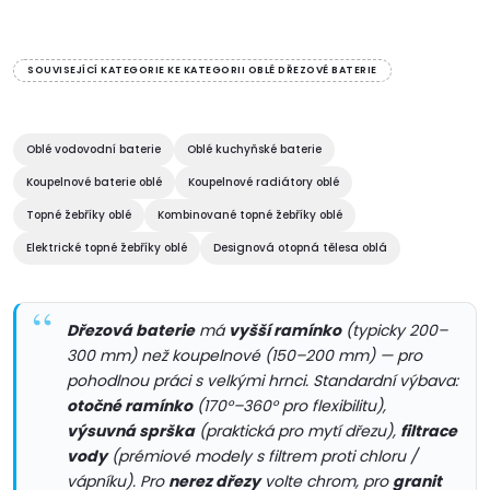
O
v
SOUVISEJÍCÍ KATEGORIE KE KATEGORII OBLÉ DŘEZOVÉ BATERIE
l
á
Oblé vodovodní baterie
Oblé kuchyňské baterie
Koupelnové baterie oblé
Koupelnové radiátory oblé
d
Topné žebříky oblé
Kombinované topné žebříky oblé
a
Elektrické topné žebříky oblé
Designová otopná tělesa oblá
c
í
Dřezová baterie
má
vyšší ramínko
(typicky 200–
300 mm) než koupelnové (150–200 mm) — pro
p
pohodlnou práci s velkými hrnci. Standardní výbava:
otočné ramínko
(170°–360° pro flexibilitu),
r
výsuvná sprška
(praktická pro mytí dřezu),
filtrace
v
vody
(prémiové modely s filtrem proti chloru /
vápníku). Pro
nerez dřezy
volte chrom, pro
granit