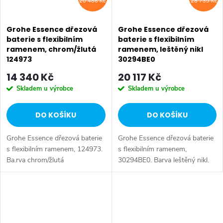
20 486 Kč
28 739 Kč
Grohe Essence dřezová
Grohe Essence dřezová
baterie s flexibilním
baterie s flexibilním
ramenem, chrom/žlutá
ramenem, leštěný nikl
124973
30294BE0
14 340 Kč
20 117 Kč
Skladem u výrobce
Skladem u výrobce
DO KOŠÍKU
DO KOŠÍKU
Grohe Essence dřezová baterie
Grohe Essence dřezová baterie
s flexibilním ramenem, 124973.
s flexibilním ramenem,
Ba.rva chrom/žlutá
30294BE0. Barva leštěný nikl.