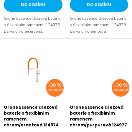
u
DO KOŠÍKU
DO KOŠÍKU
u
k
Grohe Essence dřezová baterie
Grohe Essence dřezová baterie
k
t
s flexibilním ramenem, 124975.
s flexibilním ramenem, 124979.
Barva chrom/červená.
Barva chrom/modrá.
t
ů
ů
–30 %
–30 %
20 486 Kč
20 486 Kč
Grohe Essence dřezová
Grohe Essence dřezová
baterie s flexibilním
baterie s flexibilním
ramenem,
ramenem,
chrom/oranžová 124974
chrom/purpurová 124977