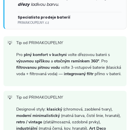
k
dřezy
ladivou barvu.
y
Specialista prodeje baterií
PRIMAKOUPELNY.cz
v
ý
Tip od PRIMAKOUPELNY
p
Pro
plný komfort v kuchyni
volte dřezovou baterii s
i
výsuvnou spřškou
a
otočným ramínkem 360°
. Pro
filtrovanou pitnou vodu
volte 3-vstupové baterie (klasická
s
voda + filtrovaná voda) —
integrovaný filtr
přímo v baterii.
u
Tip od PRIMAKOUPELNY
Designové styly:
klasický
(chromová, zaoblené tvary),
moderní minimalistický
(matná barva, čisté linie, hranaté),
retro / vintage
(zlatá/mosazná, ozdobné prvky),
industriální
(matná černá, kov, hranaté),
Art Deco