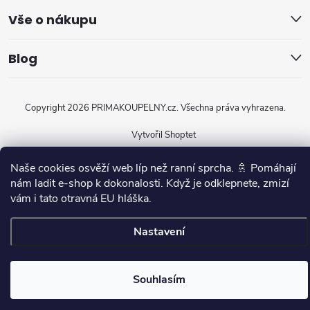
Vše o nákupu
Blog
Copyright 2026
PRIMAKOUPELNY.cz
. Všechna práva vyhrazena.
Vytvořil Shoptet
Naše cookies osvěží web líp než ranní sprcha. 🚿 Pomáhají
nám ladit e-shop k dokonalosti. Když je odklepnete, zmizí
vám i tato otravná EU hláška.
Nastavení
Souhlasím