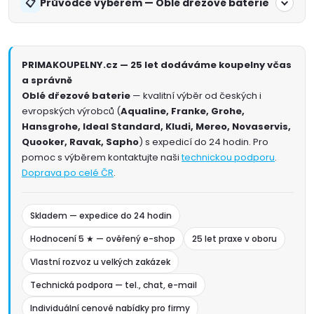
Průvodce výběrem — Oblé dřezové baterie
PRIMAKOUPELNY.cz — 25 let dodáváme koupelny včas
a správně
Oblé dřezové baterie
— kvalitní výběr od českých i
evropských výrobců (
Aqualine, Franke, Grohe,
Hansgrohe, Ideal Standard, Kludi, Mereo, Novaservis,
Quooker, Ravak, Sapho
) s expedicí do 24 hodin. Pro
pomoc s výběrem kontaktujte naši
technickou podporu
.
Doprava po celé ČR
.
Skladem — expedice do 24 hodin
Hodnocení 5 ★ — ověřený e-shop
25 let praxe v oboru
Vlastní rozvoz u velkých zakázek
Technická podpora — tel., chat, e-mail
Individuální cenové nabídky pro firmy