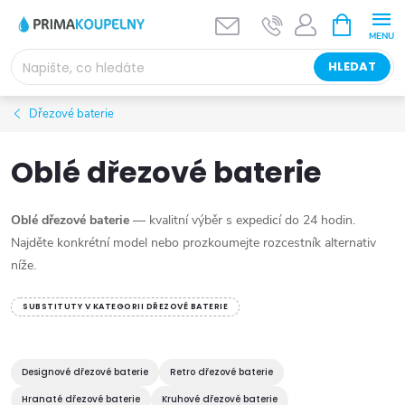
Přejít
NÁKUPNÍ
KOŠÍK
na
obsah
HLEDAT
Dřezové baterie
Oblé dřezové baterie
Oblé dřezové baterie
— kvalitní výběr s expedicí do 24 hodin.
Najděte konkrétní model nebo prozkoumejte rozcestník alternativ
níže.
SUBSTITUTY V KATEGORII DŘEZOVÉ BATERIE
Designové dřezové baterie
Retro dřezové baterie
Hranaté dřezové baterie
Kruhové dřezové baterie