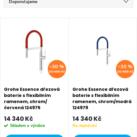
Ř
Doporučujeme
a
Nejlevnější
V
z
Nejdražší
ý
Nejprodávanější
e
p
Abecedně
n
i
–30 %
–30 %
í
20 486 Kč
20 486 Kč
s
p
p
Grohe Essence dřezová
Grohe Essence dřezová
r
baterie s flexibilním
baterie s flexibilním
ramenem, chrom/
ramenem, chrom/modrá
r
o
červená 124975
124979
o
14 340 Kč
14 340 Kč
d
Skladem u výrobce
Na objednání
d