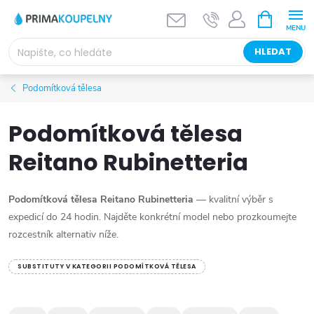
Přejít
NÁKUPNÍ
KOŠÍK
na
obsah
HLEDAT
Podomítková tělesa
Podomítková tělesa
Reitano Rubinetteria
Podomítková tělesa Reitano Rubinetteria
— kvalitní výběr s
expedicí do 24 hodin. Najděte konkrétní model nebo prozkoumejte
rozcestník alternativ níže.
SUBSTITUTY V KATEGORII PODOMÍTKOVÁ TĚLESA