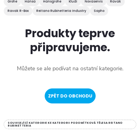
Grohe
Hansa
Hansgrohe
Kludi
Novaservis
Ravak
Ravak R-Box
Reitano Rubinetteria Industry
Sapho
Produkty teprve
připravujeme.
Můžete se ale podívat na ostatní kategorie.
ZPĚT DO OBCHODU
SOUVISEJÍCÍ KATEGORIE KE KATEGORII PODOMÍTKOVÁ TĚLESA REITANO
RUBINETTERIA