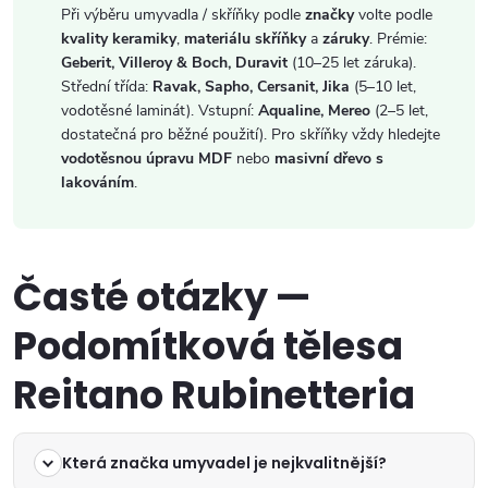
Při výběru umyvadla / skříňky podle
značky
volte podle
kvality keramiky
,
materiálu skříňky
a
záruky
. Prémie:
Geberit, Villeroy & Boch, Duravit
(10–25 let záruka).
Střední třída:
Ravak, Sapho, Cersanit, Jika
(5–10 let,
vodotěsné laminát). Vstupní:
Aqualine, Mereo
(2–5 let,
dostatečná pro běžné použití). Pro skříňky vždy hledejte
vodotěsnou úpravu MDF
nebo
masivní dřevo s
lakováním
.
Časté otázky —
Podomítková tělesa
Reitano Rubinetteria
Která značka umyvadel je nejkvalitnější?