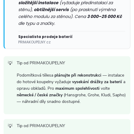
složitější instalace
(vyžaduje předinstalaci za
stěnu),
obtížnější servis
(po prasknutí výměna
celého modulu za stěnou). Cena
3 000–25 000 Kč
dle typu a značky.
Specialista prodeje baterií
PRIMAKOUPELNY.cz
Tip od PRIMAKOUPELNY
Podomítková tělesa
plánujte při rekonstrukci
— instalace
do hotové koupelny vyžaduje
vysekání drážky za baterií
a
opravu obkladů. Pro
maximum spolehlivosti
volte
německé / české značky
(Hansgrohe, Grohe, Kludi, Sapho)
— náhradní díly snadno dostupné.
Tip od PRIMAKOUPELNY