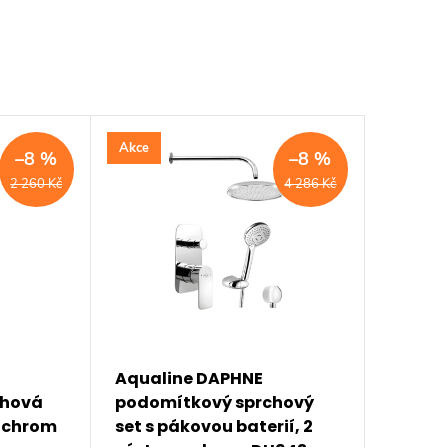
Akce
–8 %
–8 %
2 260 Kč
4 286 Kč
Aqualine DAPHNE
chová
podomítkový sprchový
, chrom
set s pákovou baterií, 2