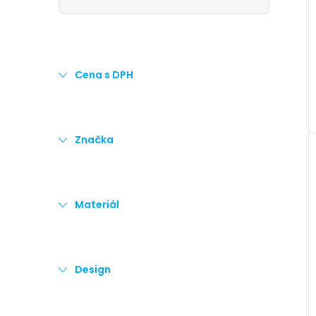
e
l
Cena s DPH
Značka
Materiál
Design