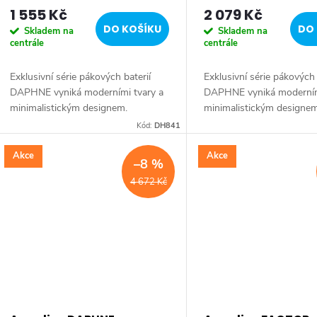
DH841
DH942
1 555 Kč
2 079 Kč
o
DO KOŠÍKU
DO 
Skladem na
Skladem na
centrále
centrále
d
Exklusivní série pákových baterií
Exklusivní série pákových 
u
DAPHNE vyniká moderními tvary a
DAPHNE vyniká moderním
minimalistickým designem.
minimalistickým designem
k
Typickým znakem série je elegantní
Typickým znakem série je 
Kód:
DH841
tenká páčka umožňující pohodlnou
tenká páčka umožňující 
manipulaci....
manipulaci....
Akce
Akce
t
–8 %
4 672 Kč
ů