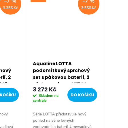
–7 %
–7 %
3 356 Kč
3 556 Kč
Aqualine LOTTA
hový
podomítkový sprchový
ií, 2
set s pákovou baterií, 2
743
výstupy, chrom LT744
3 272 Kč
KOŠÍKU
DO KOŠÍKU
Skladem na
centrále
 nový
Série LOTTA představuje nový
pohled na série levných
vadlová
vodovodních baterií. Umyvadlová