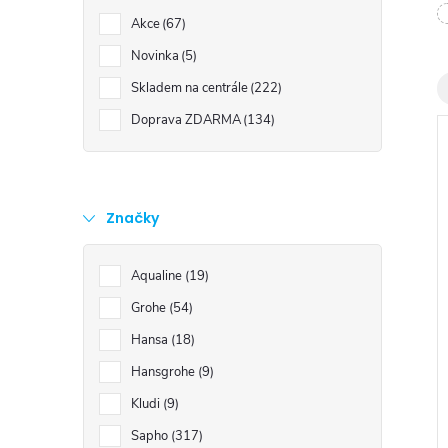
t
Akce
67
r
Novinka
5
Skladem na centrále
222
a
Doprava ZDARMA
134
n
n
Značky
í
i
Aqualine
19
p
Grohe
54
Hansa
18
a
Hansgrohe
9
Kludi
9
n
Sapho
317