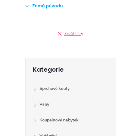
Země původu
Zrušit filtry
Přeskočit
Kategorie
kategorie
Sprchové kouty
Vany
Koupelnový nábytek
Vytápění