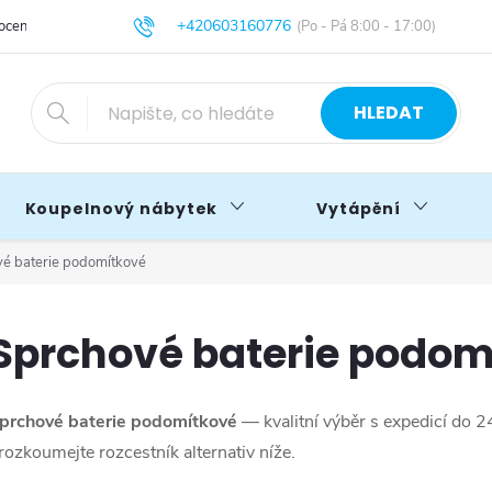
+420603160776
cení obchodu
Obchodní podmínky
Blog
info@primakoupelny.cz
HLEDAT
Koupelnový nábytek
Vytápění
é baterie podomítkové
Sprchové baterie podom
prchové baterie podomítkové
— kvalitní výběr s expedicí do 2
rozkoumejte rozcestník alternativ níže.