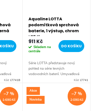
Aqualine LOTTA
chová
podomítková sprchová
černá
baterie, 1 výstup, chrom
LT741
911 Kč
KOŠÍKU
DO KOŠÍKU
Skladem na
centrále
 nový
Série LOTTA představuje nový
pohled na série levných
vadlová
vodovodních baterií. Umyvadlová
statečnou
stojánková baterie má dostatečnou
Kód:
LT741B
Kód:
LT741
 pro
výšku 85 mm k perlátoru pro
e:...
pohodlné omytí rukou. Série:...
Akce
–7 %
–7 %
Novinka
1 690 Kč
2 090 Kč