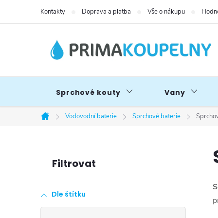
Přejít
Kontakty
Doprava a platba
Vše o nákupu
Hodno
na
obsah
Sprchové kouty
Vany
Vodovodní baterie
Sprchové baterie
Sprchov
Domů
P
o
S
Dle štítku
s
p