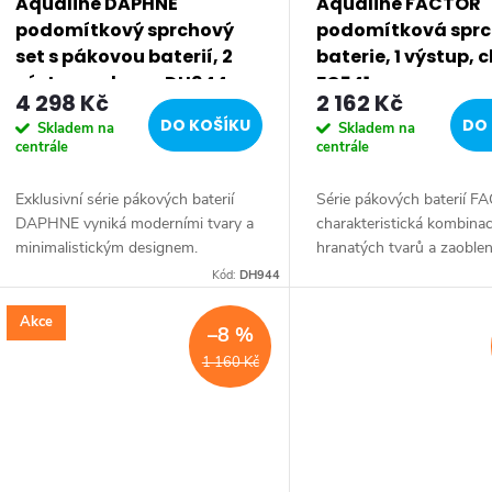
Aqualine DAPHNE
Aqualine FACTOR
podomítkový sprchový
podomítková spr
set s pákovou baterií, 2
baterie, 1 výstup,
výstupy, chrom DH944
FC541
4 298 Kč
2 162 Kč
DO KOŠÍKU
DO 
Skladem na
Skladem na
centrále
centrále
Exklusivní série pákových baterií
Série pákových baterií F
DAPHNE vyniká moderními tvary a
charakteristická kombinac
minimalistickým designem.
hranatých tvarů a zaoble
Typickým znakem série je elegantní
Série: FACTOR • Šířka: 
Kód:
DH944
tenká páčka umožňující pohodlnou
Výška: 140 mm • Barva: 
manipulaci....
Materiál: Mosaz •...
Akce
–8 %
1 160 Kč