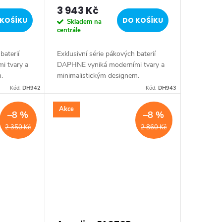
výstupy, chrom DH943
3 943 Kč
KOŠÍKU
DO KOŠÍKU
Skladem na
centrále
baterií
Exklusivní série pákových baterií
i tvary a
DAPHNE vyniká moderními tvary a
.
minimalistickým designem.
elegantní
Typickým znakem série je elegantní
Kód:
DH942
Kód:
DH943
pohodlnou
tenká páčka umožňující pohodlnou
manipulaci....
Akce
–8 %
–8 %
2 350 Kč
2 860 Kč