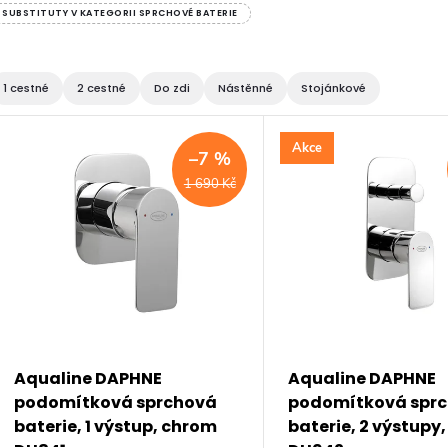
SUBSTITUTY V KATEGORII SPRCHOVÉ BATERIE
1 cestné
2 cestné
Do zdi
Nástěnné
Stojánkové
V
Akce
–7 %
ý
1 690 Kč
p
s
p
Aqualine DAPHNE
Aqualine DAPHNE
podomítková sprchová
podomítková spr
r
baterie, 1 výstup, chrom
baterie, 2 výstupy