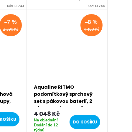
statečnou
stojánková baterie má dostatečnou
Kód:
LT743
Kód:
LT744
 pro
výšku 85 mm k perlátoru pro
e:...
pohodlné omytí rukou. Série:...
–7 %
–8 %
2 390 Kč
4 400 Kč
Aqualine RITMO
chová
podomítkový sprchový
tupy,
set s pákovou baterií, 2
výstupy, chrom RT044
4 048 Kč
KOŠÍKU
Na objednání:
DO KOŠÍKU
Dodání do 12
týdnů