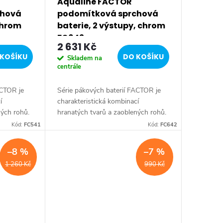
Aqualine FACTOR
chová
podomítková sprchová
 chrom
baterie, 2 výstupy, chrom
FC642
2 631 Kč
KOŠÍKU
DO KOŠÍKU
Skladem na
centrále
ACTOR je
Série pákových baterií FACTOR je
í
charakteristická kombinací
ných rohů.
hranatých tvarů a zaoblených rohů.
65 mm •
Série: FACTOR • Šířka: 150 mm •
Kód:
FC541
Kód:
FC642
Chrom •
Výška: 190 mm • Barva: Chrom •
Materiál: Mosaz •...
–8 %
–7 %
1 260 Kč
990 Kč