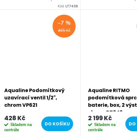
stojánková baterie má dostatečnou
stojánková baterie má do
Kód:
LT743B
výšku 85 mm k perlátoru pro
výšku 85 mm k perlátoru
pohodlné omytí rukou. Série:...
pohodlné omytí rukou. Séri
–7 %
465 Kč
Aqualine Podomítkový
Aqualine RITMO
uzavírací ventil 1/2",
podomítková spr
chrom VP621
baterie, box, 2 výs
chrom RT042
428 Kč
2 199 Kč
DO KOŠÍKU
DO 
Skladem na
Skladem na
centrále
centrále