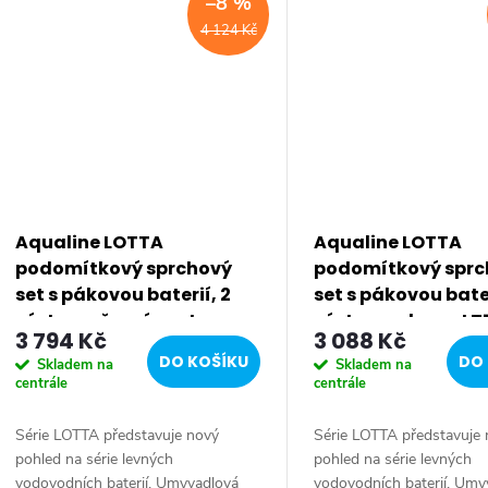
–8 %
4 124 Kč
Aqualine LOTTA
Aqualine LOTTA
podomítkový sprchový
podomítkový sprc
set s pákovou baterií, 2
set s pákovou bater
výstupy, černá mat
výstupy, chrom LT
3 794 Kč
3 088 Kč
LT743B
DO KOŠÍKU
DO 
Skladem na
Skladem na
centrále
centrále
Série LOTTA představuje nový
Série LOTTA představuje
pohled na série levných
pohled na série levných
vodovodních baterií. Umyvadlová
vodovodních baterií. Umy