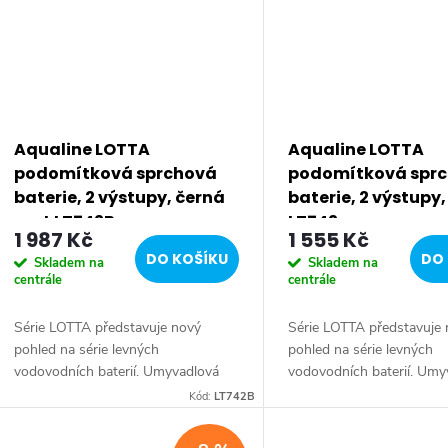
Aqualine LOTTA
Aqualine LOTTA
podomítková sprchová
podomítková spr
baterie, 2 výstupy, černá
baterie, 2 výstupy
mat LT742B
LT742
1 987 Kč
1 555 Kč
DO KOŠÍKU
DO 
Skladem na
Skladem na
centrále
centrále
Série LOTTA představuje nový
Série LOTTA představuje
pohled na série levných
pohled na série levných
vodovodních baterií. Umyvadlová
vodovodních baterií. Umy
stojánková baterie má dostatečnou
stojánková baterie má do
Kód:
LT742B
výšku 85 mm k perlátoru pro
výšku 85 mm k perlátoru
pohodlné omytí rukou. Série:...
pohodlné omytí rukou. Séri