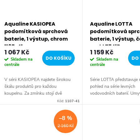
Aqualine KASIOPEA
Aqualine LOTTA
podomítková sprchová
podomítková spr
baterie, 1 výstup, chrom
baterie, 1 výstup, 
1107-41
mat LT741B
1 067 Kč
1 159 Kč
DO KOŠÍKU
DO 
Skladem na
Skladem na
centrále
centrále
V sérii KASIOPEA najdete širokou
Série LOTTA představuje
škálu produktů pro každou
pohled na série levných
koupelnu. Za zmínku stojí dvě
vodovodních baterií. Umy
varianty podomítkových baterií a
stojánková baterie má do
Kód:
1107-41
varianta baterie na okraj vany. Série:
výšku 85 mm k perlátoru
KASIOPEA •...
pohodlné omytí rukou. Séri
–8 %
2 160 Kč