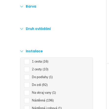
Barva
Druh ovládání
Instalace
1 cesta
16
2 cesty
10
Do podlahy
1
Do zdi
92
Na okraj vany
1
Nástěnná
196
Nástěnná i rohová
1