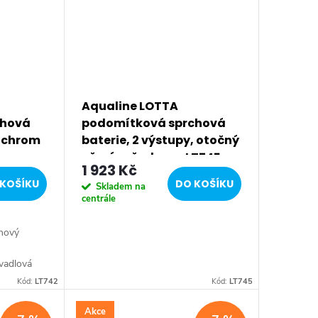
Aqualine LOTTA
chová
podomítková sprchová
, chrom
baterie, 2 výstupy, otočný
přepínač, chrom LT745
1 923 Kč
KOŠÍKU
DO KOŠÍKU
Skladem na
centrále
 nový
vadlová
statečnou
Kód:
LT742
Kód:
LT745
 pro
e:...
Akce