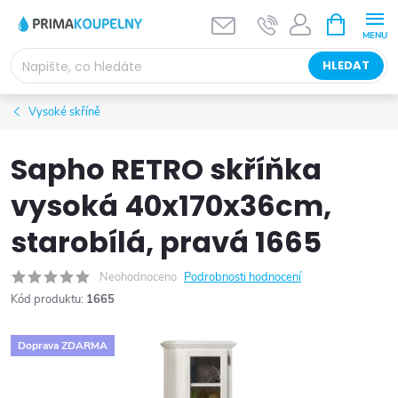
Přejít
NÁKUPNÍ
KOŠÍK
na
obsah
HLEDAT
Vysoké skříně
Sapho RETRO skříňka
vysoká 40x170x36cm,
starobílá, pravá 1665
Neohodnoceno
Podrobnosti hodnocení
Kód produktu:
1665
Doprava ZDARMA