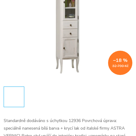
–18 %
32 790 Kč
Standardně dodáváno s úchytkou 12936 Povrchová úprava:
speciálně nanesená bílá barva + krycí lak od italské firmy ASTRA
VERNICI Retro styl vnáší do interiéru tradici, vzpomínky na staré