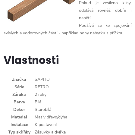
Pokud je zesíleno klíny,
odolává rovněž dobře i
napětí.
Používá se ke spojování
svislých a vodorovných částí - například nohy nábytku s příčkou.
Vlastnosti
Značka
SAPHO
Série
RETRO
Záruka
2 roky
Barva
Bílá
Dekor
Starobílá
Materiál
Masiv dřevo/dýha
Instalace
K postavení
Typ skříňky
Zásuvky a dvířka