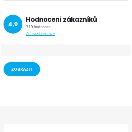
Hodnocení zákazníků
4,9
319 hodnocení
Zobrazit recenze
ZOBRAZIT
VÍCE
Z
á