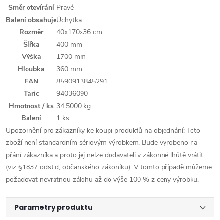
Směr otevírání
Pravé
Balení obsahuje
Úchytka
Rozměr
40x170x36 cm
Šířka
400 mm
Výška
1700 mm
Hloubka
360 mm
EAN
8590913845291
Taric
94036090
Hmotnost / ks
34.5000 kg
Balení
1 ks
Upozornění pro zákazníky ke koupi produktů na objednání: Toto
zboží není standardním sériovým výrobkem. Bude vyrobeno na
přání zákazníka a proto jej nelze dodavateli v zákonné lhůtě vrátit.
(viz §1837 odst.d, občanského zákoníku). V tomto případě můžeme
požadovat nevratnou zálohu až do výše 100 % z ceny výrobku.
Parametry produktu