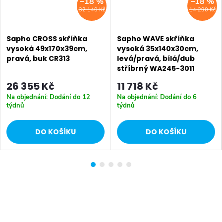
–18 %
–18 %
32 140 Kč
14 290 Kč
Sapho CROSS skříňka
Sapho WAVE skříňka
vysoká 49x170x39cm,
vysoká 35x140x30cm,
pravá, buk CR313
levá/pravá, bílá/dub
stříbrný WA245-3011
26 355 Kč
11 718 Kč
Na objednání: Dodání do 12
Na objednání: Dodání do 6
týdnů
týdnů
DO KOŠÍKU
DO KOŠÍKU