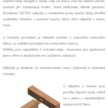
vlastně nikdy nevyjde z módy. Lidé se znovu vrací ke starým věcem,
protože jim symbolizují kvalitu, která překonala několik generací.
Kombinací RETRO nábytku s moderními prvky dnešní doby docílíte
uceleného interiéru s puncem luxusu, který retro nábytek s sebou
nese.
V tmavém provedení je nábytek vyroben z masivního bukového
dřeva, ve světlém provedení ze smrkového masivu.
Skříňky jsou napuštěny 2 vrstvami oleje - barevným pro sjednocení
barvy dřeva a bezbarvým pro zvýšenou odolnost.
Nábytek je dodáván ve smontovaném stavu, připraven k okamžité
instalaci.
U nábytku z masivu jsou
použity čepové spoje. Jedná
se o jedno z nejodolnějších
spojení proti tlaku.