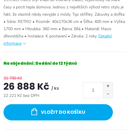
časy a pocit tepla domova. Jednou z největších výhod retro stylu je
fakt, že vlastně nikdy nevyjde z módy. Typ skříňky: Zásuvky a dvířka
• Série: RETRO • Rozměr: 40x170x36 cm • Šířka: 400 mm • Výška:
1700 mm • Hloubka: 360 mm • Barva: Bílá • Materiál: Masiv
dřevo/dýha • Instalace: K postavení • Záruka: 2 roky.
Detailní
informace
Na objednání: Dodání do 12 týdnů
32 790 Kč
26 888 Kč
/ ks
22 221 Kč bez DPH
Měrná
cena:
VLOŽIT DO KOŠÍKU