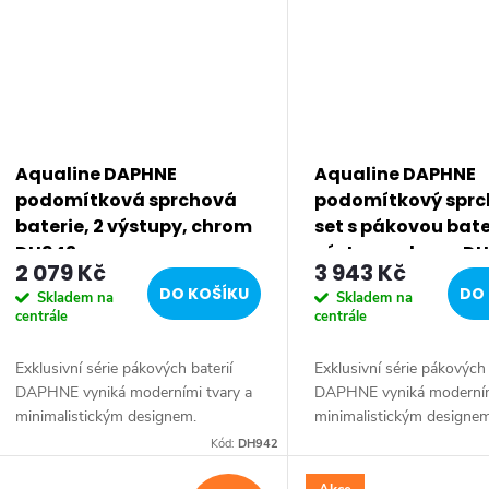
Aqualine DAPHNE
Aqualine DAPHNE
podomítková sprchová
podomítkový sprc
baterie, 2 výstupy, chrom
set s pákovou bater
DH942
výstupy, chrom D
2 079 Kč
3 943 Kč
DO KOŠÍKU
DO 
Skladem na
Skladem na
centrále
centrále
Exklusivní série pákových baterií
Exklusivní série pákových 
DAPHNE vyniká moderními tvary a
DAPHNE vyniká moderním
minimalistickým designem.
minimalistickým designem
Typickým znakem série je elegantní
Typickým znakem série je 
Kód:
DH942
tenká páčka umožňující pohodlnou
tenká páčka umožňující 
manipulaci....
manipulaci....