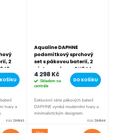
Aqualine DAPHNE
hový
podomítkový sprchový
ií, 2
set s pákovou baterií, 2
H943
výstupy, chrom DH944
4 298 Kč
KOŠÍKU
DO KOŠÍKU
Skladem na
centrále
baterií
Exklusivní série pákových baterií
i tvary a
DAPHNE vyniká moderními tvary a
.
minimalistickým designem.
elegantní
Typickým znakem série je elegantní
Kód:
DH943
Kód:
DH944
pohodlnou
tenká páčka umožňující pohodlnou
manipulaci....