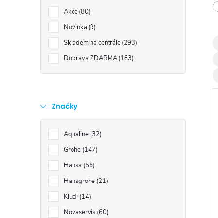
t
Akce
80
r
Novinka
9
Skladem na centrále
293
a
Doprava ZDARMA
183
n
n
Značky
í
Aqualine
32
p
Grohe
147
i
Hansa
55
a
Hansgrohe
21
Kludi
14
n
Novaservis
60