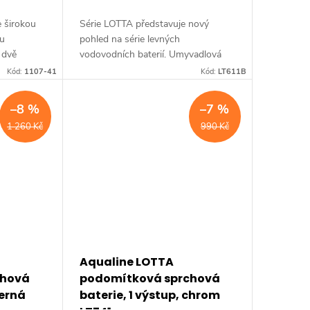
 širokou
Série LOTTA představuje nový
ou
pohled na série levných
 dvě
vodovodních baterií. Umyvadlová
terií a
stojánková baterie má dostatečnou
Kód:
1107-41
Kód:
LT611B
any. Série:
výšku 85 mm k perlátoru pro
pohodlné omytí rukou. Série:...
–8 %
–7 %
1 260 Kč
990 Kč
Aqualine LOTTA
chová
podomítková sprchová
černá
baterie, 1 výstup, chrom