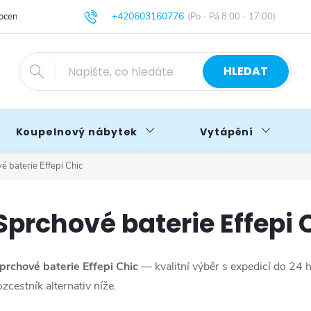
+420603160776
cení obchodu
Obchodní podmínky
Blog
info@primakoupelny.cz
HLEDAT
Koupelnový nábytek
Vytápění
é baterie Effepi Chic
Sprchové baterie Effepi 
prchové baterie Effepi Chic
— kvalitní výběr s expedicí do 24
ozcestník alternativ níže.