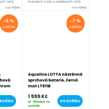
ných rohů.
hranatých tvarů a zaoblených rohů.
65 mm •
Série: FACTOR • Šířka: 150 mm •
Kód:
FC541
Kód:
FC642
Chrom •
Výška: 190 mm • Barva: Chrom •
Materiál: Mosaz •...
–8 %
–7 %
1 160 Kč
1 690 Kč
A
Aqualine LOTTA nástěnná
chová
sprchová baterie, černá
 chrom
mat LT611B
1 555 Kč
KOŠÍKU
DO KOŠÍKU
Skladem na
centrále