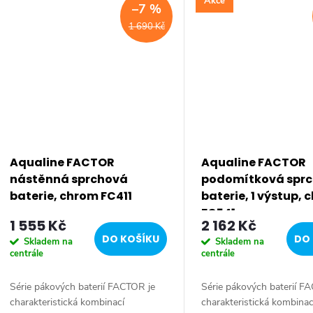
Akce
–7 %
1 690 Kč
Aqualine FACTOR
Aqualine FACTOR
nástěnná sprchová
podomítková spr
baterie, chrom FC411
baterie, 1 výstup,
FC541
1 555 Kč
2 162 Kč
DO KOŠÍKU
DO 
Skladem na
Skladem na
centrále
centrále
Série pákových baterií FACTOR je
Série pákových baterií F
charakteristická kombinací
charakteristická kombinac