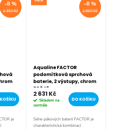
Akce
–8 %
–8 %
2 350 Kč
2 860 Kč
Aqualine FACTOR
chová
podomítková sprchová
 chrom
baterie, 2 výstupy, chrom
FC642
2 631 Kč
KOŠÍKU
DO KOŠÍKU
Skladem na
centrále
ACTOR je
Série pákových baterií FACTOR je
í
charakteristická kombinací