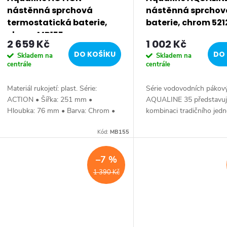
p
nástěnná sprchová
nástěnná sprchov
r
termostatická baterie,
baterie, chrom 521
chrom MB155
2 659 Kč
1 002 Kč
o
DO KOŠÍKU
DO 
Skladem na
Skladem na
centrále
centrále
d
Materiál rukojetí: plast. Série:
Série vodovodních pákový
u
ACTION • Šířka: 251 mm •
AQUALINE 35 představu
Hloubka: 76 mm • Barva: Chrom •
kombinaci tradičního je
k
Materiál: Mosaz • Tvar: Kruhové •
designu a kvality provede
Instalace: Nástěnná 150 mm •
Kód:
MB155
příznivou cenu. Série: 
Ovládání: Termostat •...
35 • Barva: Chrom •...
t
–7 %
ů
1 390 Kč