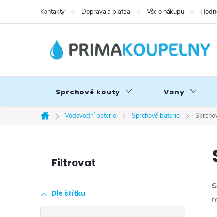
Přejít
Kontakty
Doprava a platba
Vše o nákupu
Hodno
na
obsah
Sprchové kouty
Vany
Vodovodní baterie
Sprchové baterie
Sprchov
Domů
P
o
S
Dle štítku
s
r