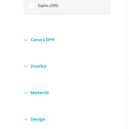
e
Sapho
395
l
Cena s DPH
Značka
Materiál
Design