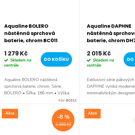
Aqualine BOLERO
Aqualine DAPHNE
nástěnná sprchová
nástěnná sprchov
baterie, chrom BC011
baterie, chrom DH
1 279 Kč
2 015 Kč
DO KOŠÍKU
DO 
Skladem na
Skladem na
centrále
centrále
Aqualine BOLERO nástěnná
Exklusivní série pákových 
sprchová baterie, chrom. Série:
DAPHNE vyniká moderním
BOLERO • Šířka: 186 mm • Výška:
minimalistickým designem
111 mm • Hloubka: 138 mm •
Typickým znakem série je 
Kód:
BC011
Barva: Chrom • Materiál: Mosaz •
tenká páčka umožňující 
Tvar: Kruhové • Instalace:...
manipulaci....
Akce
Akce
–8 %
2 260 Kč