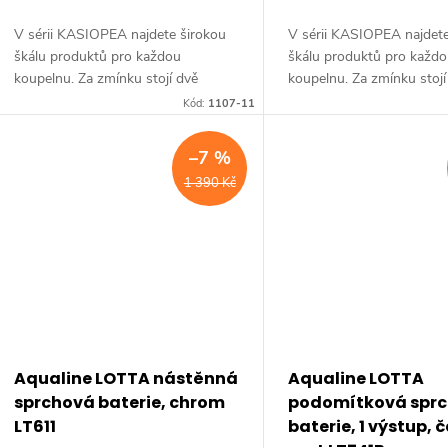
V sérii KASIOPEA najdete širokou
V sérii KASIOPEA najdete
škálu produktů pro každou
škálu produktů pro každ
koupelnu. Za zmínku stojí dvě
koupelnu. Za zmínku stojí
varianty podomítkových baterií a
varianty podomítkových ba
Kód:
1107-11
varianta baterie na okraj vany. Série:
varianta baterie na okraj v
KASIOPEA •...
KASIOPEA •...
–7 %
1 390 Kč
Aqualine LOTTA nástěnná
Aqualine LOTTA
sprchová baterie, chrom
podomítková spr
LT611
baterie, 1 výstup, 