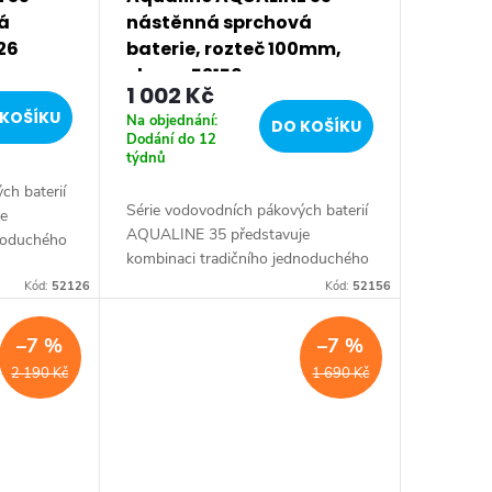
á
nástěnná sprchová
26
baterie, rozteč 100mm,
chrom 52156
1 002 Kč
KOŠÍKU
Na objednání:
DO KOŠÍKU
Dodání do 12
týdnů
ch baterií
Série vodovodních pákových baterií
je
AQUALINE 35 představuje
dnoduchého
kombinaci tradičního jednoduchého
ní za
designu a kvality provedení za
AQUALINE
Kód:
52126
Kód:
52156
příznivou cenu. Série: AQUALINE
35 • Barva: Chrom •...
–7 %
–7 %
2 190 Kč
1 690 Kč