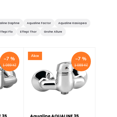
aline Daphne
Aqualine Factor
Aqualine Kasiopea
Effepi Flo
Effepi Thor
Grohe Allure
Akce
–7 %
–7 %
1 089 Kč
1 089 Kč
 35
Aqualine AQUALINE 35