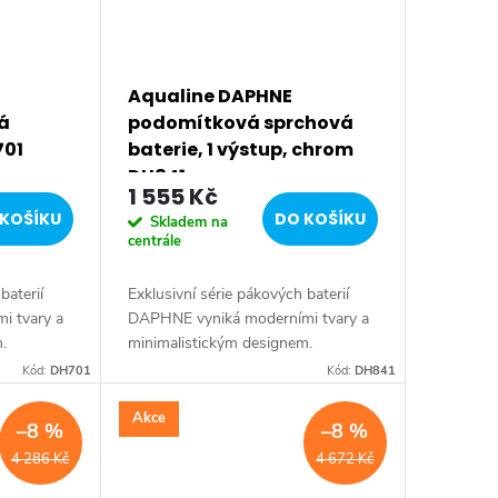
Aqualine DAPHNE
á
podomítková sprchová
701
baterie, 1 výstup, chrom
DH841
1 555 Kč
KOŠÍKU
DO KOŠÍKU
Skladem na
centrále
baterií
Exklusivní série pákových baterií
i tvary a
DAPHNE vyniká moderními tvary a
.
minimalistickým designem.
elegantní
Typickým znakem série je elegantní
Kód:
DH701
Kód:
DH841
pohodlnou
tenká páčka umožňující pohodlnou
manipulaci....
Akce
–8 %
–8 %
4 286 Kč
4 672 Kč