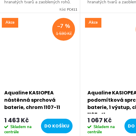
hranatých tvarů a zaoblených rohů.
hranatých tvarů a zaoble
Série: FACTOR • Šířka: 215 mm •
Série: FACTOR • Šířka: 
Kód:
FC411
Výška: 118 mm • Hloubka: 125 mm
Výška: 140 mm • Barva: 
• Barva: Chrom •...
Materiál: Mosaz •...
Akce
Akce
–7 %
1 590 Kč
Aqualine KASIOPEA
Aqualine KASIOPE
nástěnná sprchová
podomítková spr
baterie, chrom 1107-11
baterie, 1 výstup,
1107-41
1 463 Kč
1 067 Kč
DO KOŠÍKU
DO 
Skladem na
Skladem na
centrále
centrále