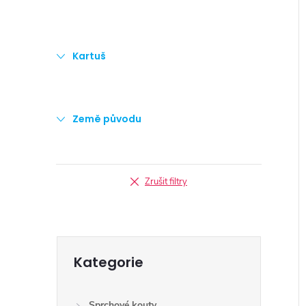
Kartuš
Země původu
Zrušit filtry
Přeskočit
Kategorie
kategorie
Sprchové kouty