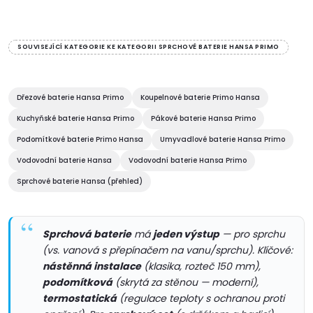
kompletní výrobek je třeba...
kompletní výrobek je třeba...
O
v
SOUVISEJÍCÍ KATEGORIE KE KATEGORII SPRCHOVÉ BATERIE HANSA PRIMO
l
á
Dřezové baterie Hansa Primo
Koupelnové baterie Primo Hansa
Kuchyňské baterie Hansa Primo
Pákové baterie Hansa Primo
d
Podomítkové baterie Primo Hansa
Umyvadlové baterie Hansa Primo
a
Vodovodní baterie Hansa
Vodovodní baterie Hansa Primo
c
Sprchové baterie Hansa (přehled)
í
Sprchová baterie
má
jeden výstup
— pro sprchu
p
(vs. vanová s přepínačem na vanu/sprchu). Klíčové:
r
nástěnná instalace
(klasika, rozteč 150 mm),
podomítková
(skrytá za stěnou — moderní),
v
termostatická
(regulace teploty s ochranou proti