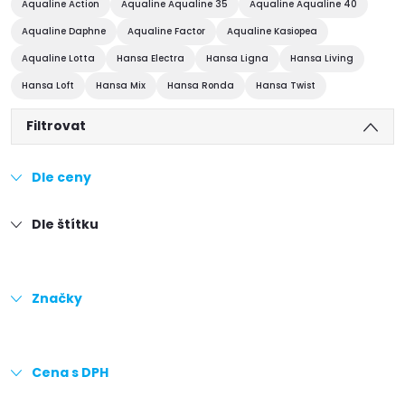
Aqualine Action
Aqualine Aqualine 35
Aqualine Aqualine 40
Aqualine Daphne
Aqualine Factor
Aqualine Kasiopea
Aqualine Lotta
Hansa Electra
Hansa Ligna
Hansa Living
Hansa Loft
Hansa Mix
Hansa Ronda
Hansa Twist
Filtrovat
Dle ceny
Dle štítku
Značky
Cena s DPH