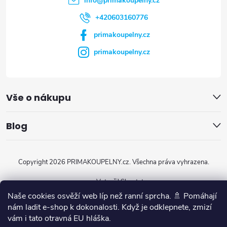
info
@
primakoupelny.cz
í
+420603160776
primakoupelny.cz
primakoupelny.cz
Vše o nákupu
Blog
Copyright 2026
PRIMAKOUPELNY.cz
. Všechna práva vyhrazena.
Vytvořil Shoptet
Naše cookies osvěží web líp než ranní sprcha. 🚿 Pomáhají
nám ladit e-shop k dokonalosti. Když je odklepnete, zmizí
vám i tato otravná EU hláška.