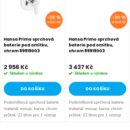
–29 %
–30 %
4 222 Kč
4 910 Kč
Hansa Primo sprchová
Hansa Primo sprchová
baterie pod omítku,
baterie pod omítku,
chrom 89919003
chrom 89919003
2 956 Kč
3 437 Kč
Skladem u výrobce
Skladem u výrobce
DO KOŠÍKU
DO KOŠÍKU
Podomítková sprchová baterie
Podomítková sprchová baterie
materiál: mosaz, barva: chrom
materiál: mosaz, barva: chrom
průtok: 22 l/min pro 1 výstup
průtok: 22 l/min pro 1 výstup
instalace na montážní těleso,
instalace na montážní těleso,
není součástí balení pro
není součástí balení pro