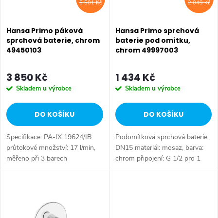
í
5 501 Kč
2 049 Kč
s
p
p
Hansa Primo páková
Hansa Primo sprchová
r
sprchová baterie, chrom
baterie pod omítku,
49450103
chrom 49997003
r
o
o
3 850 Kč
1 434 Kč
d
Skladem u výrobce
Skladem u výrobce
d
u
DO KOŠÍKU
DO KOŠÍKU
u
k
Specifikace: PA-IX 19624/IB
Podomítková sprchová baterie
k
t
průtokové množství: 17 l/min,
DN15 materiál: mosaz, barva:
měřeno při 3 barech
chrom připojení: G 1/2 pro 1
t
hydraulického tlaku Tělesa
výstup ovládací páka pro
ů
armatur: mosaz neuvolňující
regulaci teploty - označení
ů
zinek (MS 63) ovládací páka
studená/teplá nástěnná krycí
(kov) (-)...
rozeta,...