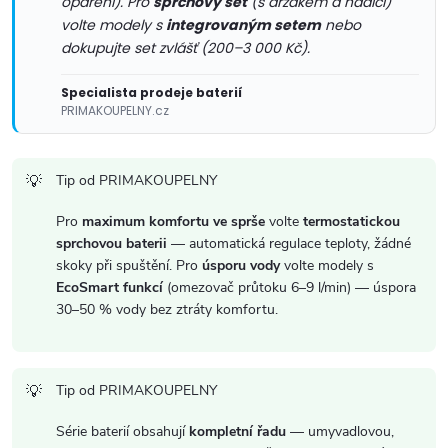
opaření). Pro
sprchový set
(s držákem a hadicí)
k
volte modely s
integrovaným setem
nebo
dokupujte set zvlášť (200–3 000 Kč).
y
v
Specialista prodeje baterií
PRIMAKOUPELNY.cz
ý
p
Tip od PRIMAKOUPELNY
i
Pro
maximum komfortu ve sprše
volte
termostatickou
sprchovou baterii
— automatická regulace teploty, žádné
s
skoky při spuštění. Pro
úsporu vody
volte modely s
EcoSmart funkcí
(omezovač průtoku 6–9 l/min) — úspora
u
30–50 % vody bez ztráty komfortu.
Tip od PRIMAKOUPELNY
Série baterií obsahují
kompletní řadu
— umyvadlovou,