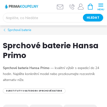
Přejít
NÁKUPNÍ
KOŠÍK
na
obsah
HLEDAT
Sprchové baterie
Sprchové baterie Hansa
Primo
Sprchové baterie Hansa Primo
— kvalitní výběr s expedicí do 24
hodin. Najděte konkrétní model nebo prozkoumejte rozcestník
alternativ níže.
SUBSTITUTY V KATEGORII SPRCHOVÉ BATERIE