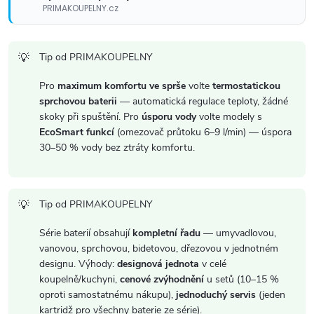
PRIMAKOUPELNY.cz
s
u
Tip od PRIMAKOUPELNY
Pro
maximum komfortu ve sprše
volte
termostatickou
sprchovou baterii
— automatická regulace teploty, žádné
skoky při spuštění. Pro
úsporu vody
volte modely s
EcoSmart funkcí
(omezovač průtoku 6–9 l/min) — úspora
30–50 % vody bez ztráty komfortu.
Tip od PRIMAKOUPELNY
Série baterií obsahují
kompletní řadu
— umyvadlovou,
vanovou, sprchovou, bidetovou, dřezovou v jednotném
designu. Výhody:
designová jednota
v celé
koupelně/kuchyni,
cenové zvýhodnění
u setů (10–15 %
oproti samostatnému nákupu),
jednoduchý servis
(jeden
kartridž pro všechny baterie ze série).