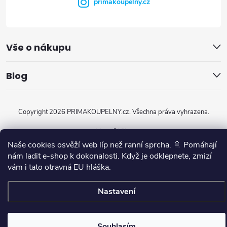
primakoupelny.cz
Vše o nákupu
Blog
Copyright 2026
PRIMAKOUPELNY.cz
. Všechna práva vyhrazena.
Vytvořil Shoptet
Naše cookies osvěží web líp než ranní sprcha. 🚿 Pomáhají
nám ladit e-shop k dokonalosti. Když je odklepnete, zmizí
vám i tato otravná EU hláška.
Nastavení
Souhlasím