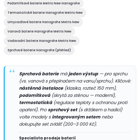
a
Podomítkové baterie Metris New Hansgrohe
c
Termostatické baterie Hansgrohe Metris New
í
Umyvadlové baterie Hansgrohe Metris New
Vanová baterie Hansgrohe Metris New
p
Vodovodní baterie Hansgrohe Metris New
r
Sprchové baterie Hansgrohe (přehled)
v
k
Sprchová baterie
má
jeden výstup
— pro sprchu
(vs. vanová s přepínačem na vanu/sprchu). Klíčové:
y
nástěnná instalace
(klasika, rozteč 150 mm),
podomítková
(skrytá za stěnou — moderní),
v
termostatická
(regulace teploty s ochranou proti
opaření). Pro
sprchový set
(s držákem a hadicí)
ý
volte modely s
integrovaným setem
nebo
p
dokupujte set zvlášť (200–3 000 Kč).
i
Specialista prodeje baterií