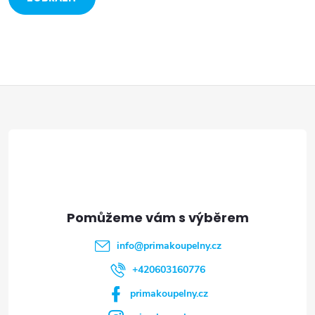
VÍCE
Z
á
p
a
t
info
@
primakoupelny.cz
í
+420603160776
primakoupelny.cz