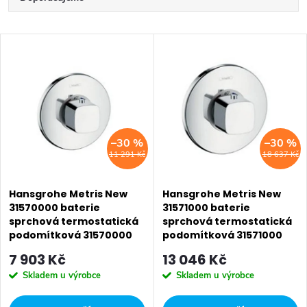
a
Nejlevnější
V
z
Nejdražší
ý
Nejprodávanější
e
p
Abecedně
n
i
–30 %
–30 %
í
11 291 Kč
18 637 Kč
s
p
p
Hansgrohe Metris New
Hansgrohe Metris New
r
31570000 baterie
31571000 baterie
sprchová termostatická
sprchová termostatická
r
o
podomítková 31570000
podomítková 31571000
o
7 903 Kč
13 046 Kč
d
Skladem u výrobce
Skladem u výrobce
d
u