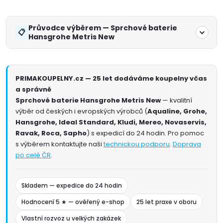
Průvodce výběrem — Sprchové baterie
Hansgrohe Metris New
PRIMAKOUPELNY.cz — 25 let dodáváme koupelny včas
a správně
Sprchové baterie Hansgrohe Metris New
— kvalitní
výběr od českých i evropských výrobců (
Aqualine, Grohe,
Hansgrohe, Ideal Standard, Kludi, Mereo, Novaservis,
Ravak, Roca, Sapho
) s expedicí do 24 hodin. Pro pomoc
s výběrem kontaktujte naši
technickou podporu
.
Doprava
po celé ČR
.
Skladem — expedice do 24 hodin
Hodnocení 5 ★ — ověřený e-shop
25 let praxe v oboru
Vlastní rozvoz u velkých zakázek