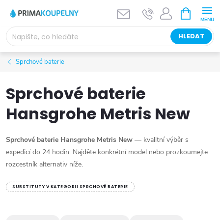
Přejít
NÁKUPNÍ
KOŠÍK
na
obsah
HLEDAT
Sprchové baterie
Sprchové baterie
Hansgrohe Metris New
Sprchové baterie Hansgrohe Metris New
— kvalitní výběr s
expedicí do 24 hodin. Najděte konkrétní model nebo prozkoumejte
rozcestník alternativ níže.
SUBSTITUTY V KATEGORII SPRCHOVÉ BATERIE