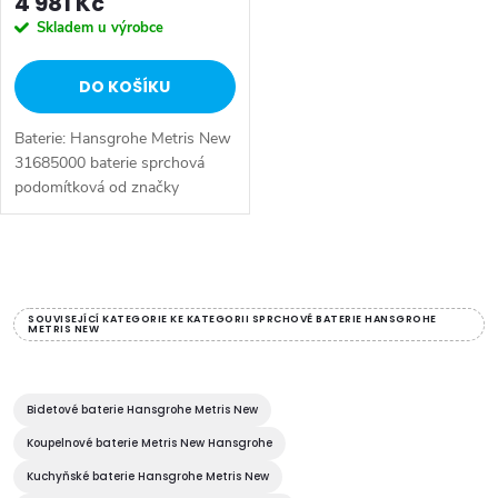
4 981 Kč
Skladem u výrobce
DO KOŠÍKU
Baterie: Hansgrohe Metris New
31685000 baterie sprchová
podomítková od značky
Hansgrohe. Série: Metris New.
Typ baterie: Koupelnová baterie,
podomítková baterie,
O
sprchová...
v
SOUVISEJÍCÍ KATEGORIE KE KATEGORII SPRCHOVÉ BATERIE HANSGROHE
METRIS NEW
l
á
Bidetové baterie Hansgrohe Metris New
d
Koupelnové baterie Metris New Hansgrohe
Kuchyňské baterie Hansgrohe Metris New