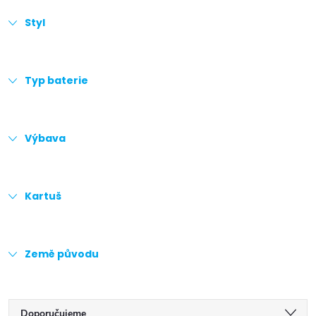
Styl
Typ baterie
Výbava
Kartuš
Země původu
Ř
Doporučujeme