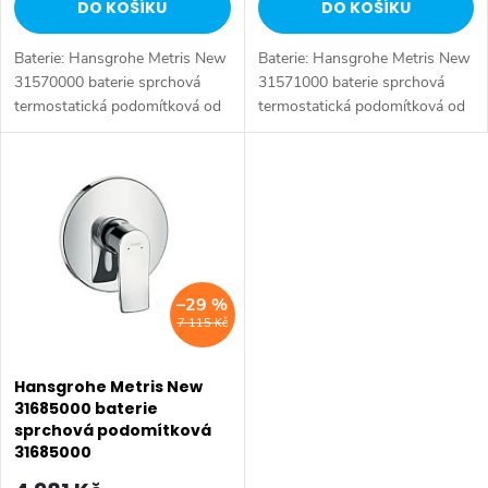
DO KOŠÍKU
DO KOŠÍKU
u
k
Baterie: Hansgrohe Metris New
Baterie: Hansgrohe Metris New
k
t
31570000 baterie sprchová
31571000 baterie sprchová
termostatická podomítková od
termostatická podomítková od
t
značky Hansgrohe. Série:
značky Hansgrohe. Série:
ů
Metris New. Typ baterie:
Metris New. Typ baterie:
ů
Koupelnová baterie,
Koupelnová baterie,
podomítková baterie,...
podomítková baterie,...
–29 %
7 115 Kč
Hansgrohe Metris New
31685000 baterie
sprchová podomítková
31685000