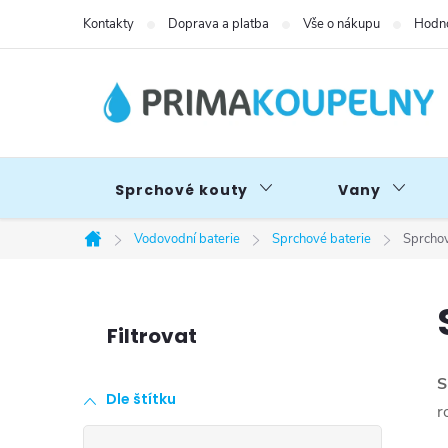
Přejít
Kontakty
Doprava a platba
Vše o nákupu
Hodno
na
obsah
Sprchové kouty
Vany
Vodovodní baterie
Sprchové baterie
Sprchov
Domů
P
o
S
Dle štítku
s
r