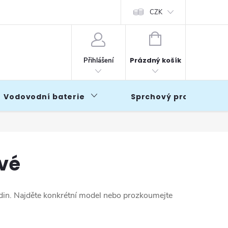
CZK
NÁKUPNÍ
KOŠÍK
Prázdný košík
Přihlášení
Vodovodní baterie
Sprchový program
ové
odin. Najděte konkrétní model nebo prozkoumejte