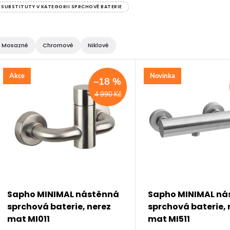
SUBSTITUTY V KATEGORII SPRCHOVÉ BATERIE
Mosazné
Chromové
Niklové
V
Akce
Novinka
–18 %
ý
4 990 Kč
p
s
p
Sapho MINIMAL nástěnná
Sapho MINIMAL ná
sprchová baterie, nerez
sprchová baterie, 
r
mat MI011
mat MI511