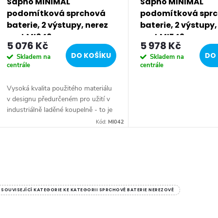
Sapho MINIMAL
Sapho MINIMAL
podomítková sprchová
podomítková spr
baterie, 2 výstupy, nerez
baterie, 2 výstupy,
mat MI042
mat MI542
5 076 Kč
5 978 Kč
DO KOŠÍKU
DO 
Skladem na
Skladem na
centrále
centrále
Vysoká kvalita použitého materiálu
v designu předurčeném pro užití v
industriálně laděné koupelně - to je
charakteristika série MINIMAL.
Kód:
MI042
Nerez ocel je již na pohled luxusně
a...
O
v
SOUVISEJÍCÍ KATEGORIE KE KATEGORII SPRCHOVÉ BATERIE NEREZOVÉ