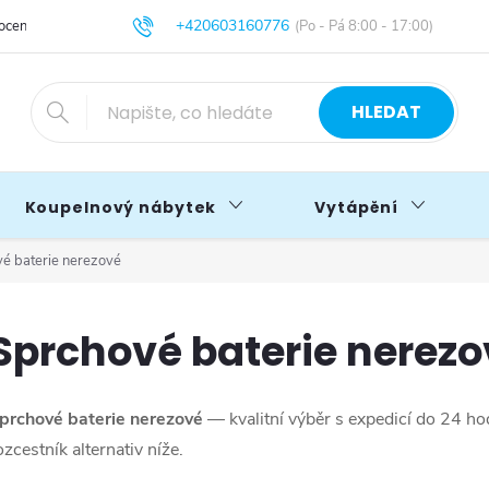
+420603160776
cení obchodu
Obchodní podmínky
Blog
info@primakoupelny.cz
HLEDAT
Koupelnový nábytek
Vytápění
é baterie nerezové
Sprchové baterie nerez
prchové baterie nerezové
— kvalitní výběr s expedicí do 24 h
ozcestník alternativ níže.