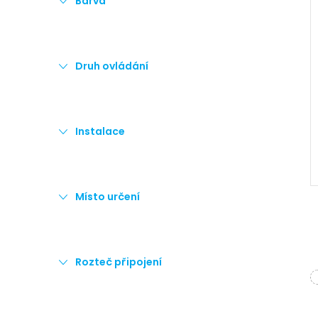
Barva
Druh ovládání
Instalace
Místo určení
Rozteč připojení
l