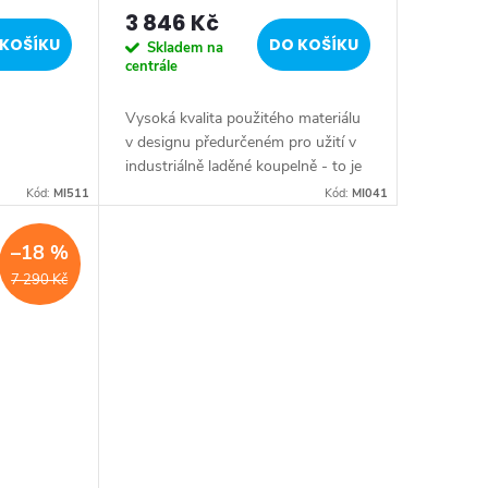
mat MI041
3 846 Kč
KOŠÍKU
DO KOŠÍKU
Skladem na
centrále
Vysoká kvalita použitého materiálu
v designu předurčeném pro užití v
industriálně laděné koupelně - to je
charakteristika série MINIMAL.
Kód:
MI511
Kód:
MI041
Nerez ocel je již na pohled luxusně
a...
–18 %
7 290 Kč