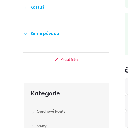
Kartuš
i
Země původu
Zrušit filtry
Přeskočit
Kategorie
kategorie
Sprchové kouty
Vany