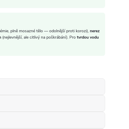
émie, plně mosazné tělo — odolnější proti korozi),
nerez
m
(nejlevnější, ale citlivý na poškrábání). Pro
tvrdou vodu