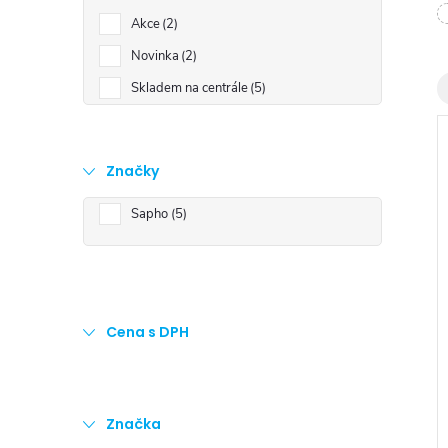
t
Akce
2
r
Novinka
2
Skladem na centrále
5
a
n
Značky
n
Sapho
5
í
i
p
Cena s DPH
a
n
Značka