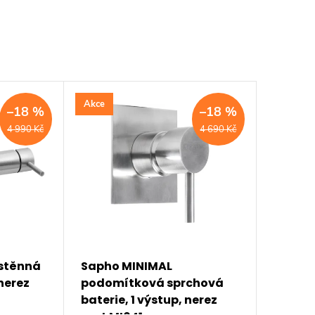
Akce
–18 %
–18 %
4 990 Kč
4 690 Kč
stěnná
Sapho MINIMAL
nerez
podomítková sprchová
baterie, 1 výstup, nerez