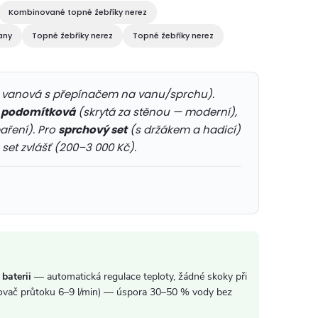
Kombinované topné žebříky nerez
any
Topné žebříky nerez
Topné žebříky nerez
. vanová s přepínačem na vanu/sprchu).
,
podomítková
(skrytá za stěnou — moderní),
aření). Pro
sprchový set
(s držákem a hadicí)
et zvlášť (200–3 000 Kč).
baterii
— automatická regulace teploty, žádné skoky při
vač průtoku 6–9 l/min) — úspora 30–50 % vody bez