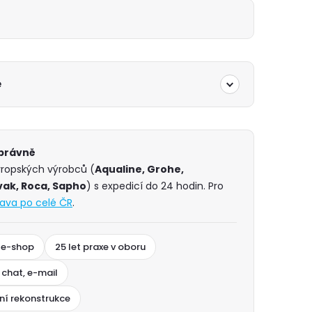
é
správně
vropských výrobců (
Aqualine, Grohe,
vak, Roca, Sapho
) s expedicí do 24 hodin. Pro
ava po celé ČR
.
 e-shop
25 let praxe v oboru
 chat, e-mail
ní rekonstrukce