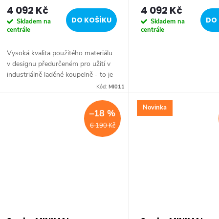
4 092 Kč
4 092 Kč
o
DO KOŠÍKU
DO 
Skladem na
Skladem na
centrále
centrále
d
Vysoká kvalita použitého materiálu
u
v designu předurčeném pro užití v
industriálně laděné koupelně - to je
k
charakteristika série MINIMAL.
Kód:
MI011
Nerez ocel je již na pohled luxusně
a...
Novinka
t
–18 %
6 190 Kč
ů