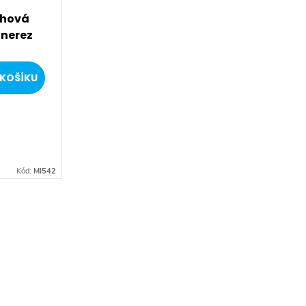
chová
 nerez
KOŠÍKU
Kód:
MI542