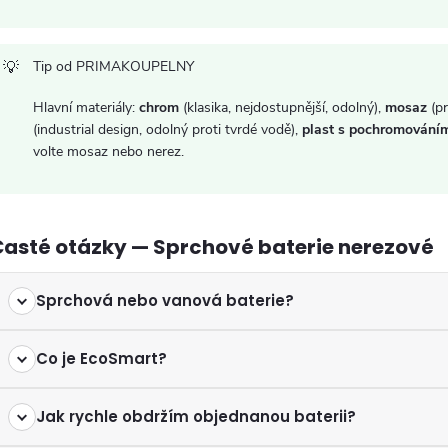
ý
p
Tip od PRIMAKOUPELNY
Hlavní materiály:
chrom
(klasika, nejdostupnější, odolný),
mosaz
(pr
s
(industrial design, odolný proti tvrdé vodě),
plast s pochromování
u
volte mosaz nebo nerez.
Časté otázky — Sprchové baterie nerezové
Sprchová nebo vanová baterie?
Co je EcoSmart?
Jak rychle obdržím objednanou baterii?