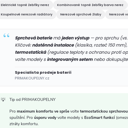
á
Elektrické topné žebříky nerez
Kombinované topné žebříky barva nerez
d
Koupelnové nerezové radiátory
Nerezové sprchové žlaby
Nerezové v
a
c
Sprchová baterie
má
jeden výstup
— pro sprchu (vs
Klíčové:
nástěnná instalace
(klasika, rozteč 150 mm)
termostatická
(regulace teploty s ochranou proti op
p
volte modely s
integrovaným setem
nebo dokupujte s
r
Specialista prodeje baterií
PRIMAKOUPELNY.cz
v
k
Tip od PRIMAKOUPELNY
y
Pro
maximum komfortu ve sprše
volte
termostatickou sprchovou 
v
spuštění. Pro
úsporu vody
volte modely s
EcoSmart funkcí
(omezo
ztráty komfortu.