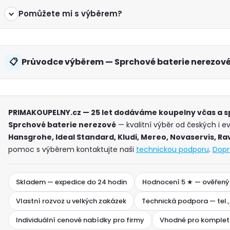
Pomůžete mi s výběrem?
Průvodce výběrem — Sprchové baterie nerezov
PRIMAKOUPELNY.cz — 25 let dodáváme koupelny včas a 
Sprchové baterie nerezové
— kvalitní výběr od českých i e
Hansgrohe, Ideal Standard, Kludi, Mereo, Novaservis, Ra
pomoc s výběrem kontaktujte naši
technickou podporu
.
Dopr
Skladem — expedice do 24 hodin
Hodnocení 5 ★ — ověřený
Vlastní rozvoz u velkých zakázek
Technická podpora — tel.,
Individuální cenové nabídky pro firmy
Vhodné pro komplet