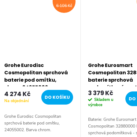
6 106 Kč
Grohe Eurodisc
Grohe Eurosmart
Cosmopolitan sprchová
Cosmopolitan 32
baterie pod omítku,
baterie sprchová
chrom 24055002
podomítková - se
3 379 Kč
4 274 Kč
32880000
DO KOŠÍKU
DO 
Skladem u
Na objednání
výrobce
Grohe Eurodisc Cosmopolitan
Baterie: Grohe Eurosmart
sprchová baterie pod omítku,
Cosmopolitan 32880000 b
24055002. Barva chrom.
sprchová podomítková - 