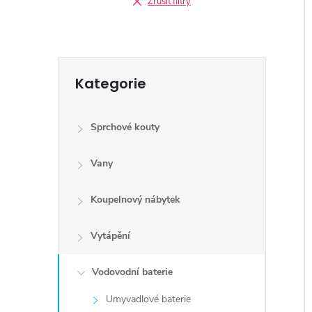
Zrušit filtry
Přeskočit
Kategorie
kategorie
Sprchové kouty
Vany
Koupelnový nábytek
Vytápění
Vodovodní baterie
Umyvadlové baterie