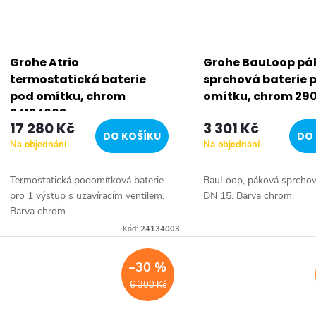
Grohe Atrio
Grohe BauLoop pá
termostatická baterie
sprchová baterie 
pod omítku, chrom
omítku, chrom 29
24134003
17 280 Kč
3 301 Kč
DO KOŠÍKU
DO 
Na objednání
Na objednání
Termostatická podomítková baterie
BauLoop, páková sprchová
pro 1 výstup s uzavíracím ventilem.
DN 15. Barva chrom.
Barva chrom.
Kód:
24134003
–30 %
6 300 Kč