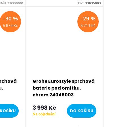
osmart
Kód:
32880000
Kód:
33635003
:
ítková...
–30 %
–29 %
5 674 Kč
5 711 Kč
prchová
Grohe Eurostyle sprchová
u,
baterie pod omítku,
chrom 24048003
3 998 Kč
KOŠÍKU
DO KOŠÍKU
Na objednání