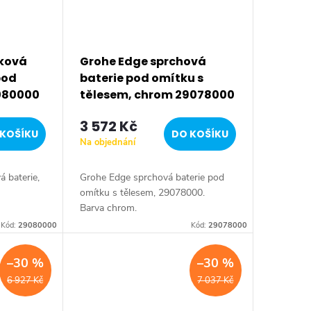
ková
Grohe Edge sprchová
pod
baterie pod omítku s
080000
tělesem, chrom 29078000
3 572 Kč
KOŠÍKU
DO KOŠÍKU
Na objednání
 baterie,
Grohe Edge sprchová baterie pod
omítku s tělesem, 29078000.
Barva chrom.
Kód:
29080000
Kód:
29078000
–30 %
–30 %
6 927 Kč
7 037 Kč