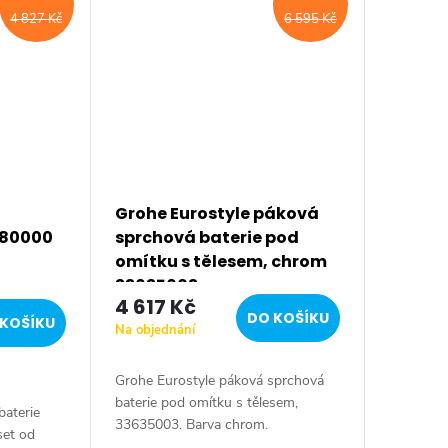
4 827 Kč
6 595 Kč
Grohe Eurostyle páková
880000
sprchová baterie pod
omítku s tělesem, chrom
t
33635003
4 617 Kč
DO KOŠÍKU
KOŠÍKU
Na objednání
Grohe Eurostyle páková sprchová
baterie pod omítku s tělesem,
aterie
33635003. Barva chrom.
set od