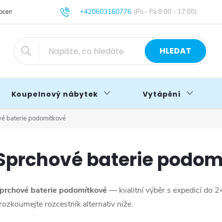
+420603160776
cení obchodu
Obchodní podmínky
Blog
info@primakoupelny.cz
HLEDAT
Koupelnový nábytek
Vytápění
é baterie podomítkové
Sprchové baterie podom
prchové baterie podomítkové
— kvalitní výběr s expedicí do 2
rozkoumejte rozcestník alternativ níže.