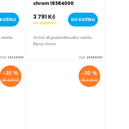
chrom 19384000
3 791 Kč
KOŠÍKU
DO KOŠÍKU
Na objednání
ventilu.
Vrchní díl podomítkového ventilu.
Barva chrom.
Kód:
19334000
Kód:
19384000
–30 %
–30 %
26 418 Kč
26 418 Kč