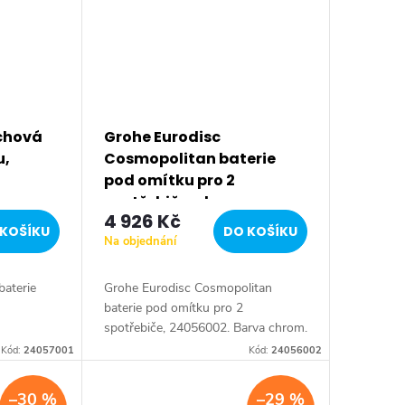
rchová
Grohe Eurodisc
u,
Cosmopolitan baterie
pod omítku pro 2
spotřebiče, chrom
4 926 Kč
24056002
KOŠÍKU
DO KOŠÍKU
Na objednání
baterie
Grohe Eurodisc Cosmopolitan
baterie pod omítku pro 2
spotřebiče, 24056002. Barva chrom.
Kód:
24057001
Kód:
24056002
–30 %
–29 %