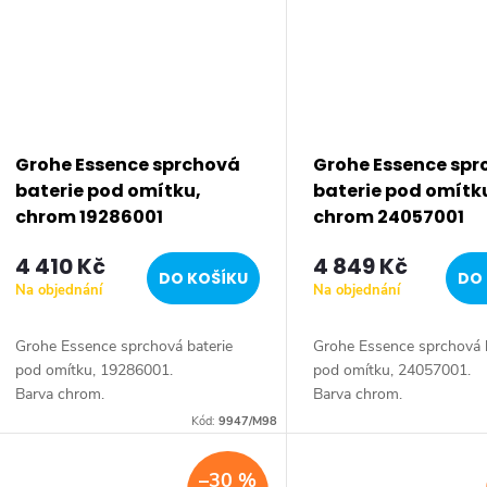
Grohe Essence sprchová
Grohe Essence sp
baterie pod omítku,
baterie pod omítk
chrom 19286001
chrom 24057001
4 410 Kč
4 849 Kč
DO KOŠÍKU
DO 
Na objednání
Na objednání
Grohe Essence sprchová baterie
Grohe Essence sprchová 
pod omítku, 19286001.
pod omítku, 24057001.
Barva chrom.
Barva chrom.
Kód:
9947/M98
–30 %