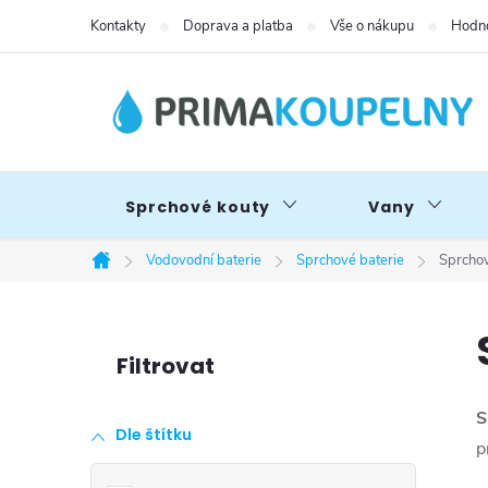
Přejít
Kontakty
Doprava a platba
Vše o nákupu
Hodno
na
obsah
Sprchové kouty
Vany
Vodovodní baterie
Sprchové baterie
Sprchov
Domů
P
o
S
Dle štítku
s
p