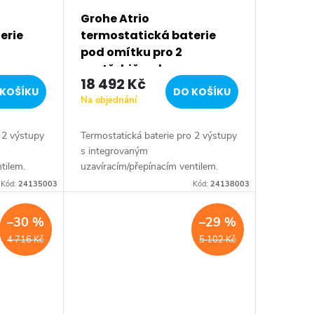
Grohe Atrio
erie
termostatická baterie
pod omítku pro 2
spotřebiče, chrom
18 492 Kč
24138003
KOŠÍKU
DO KOŠÍKU
Na objednání
 2 výstupy
Termostatická baterie pro 2 výstupy
s integrovaným
tilem.
uzavíracím/přepínacím ventilem.
Barva chrom.
Kód:
24135003
Kód:
24138003
–30 %
–29 %
4 716 Kč
5 102 Kč