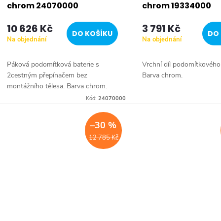
r
chrom 24070000
chrom 19334000
10 626 Kč
3 791 Kč
o
DO KOŠÍKU
DO 
Na objednání
Na objednání
d
Páková podomítková baterie s
Vrchní díl podomítkového 
2cestným přepínačem bez
Barva chrom.
u
montážního tělesa. Barva chrom.
Kód:
24070000
k
–30 %
t
12 785 Kč
ů