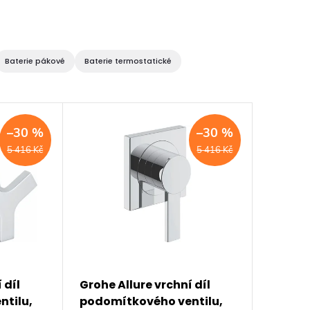
Baterie pákové
Baterie termostatické
–30 %
–30 %
5 416 Kč
5 416 Kč
 díl
Grohe Allure vrchní díl
ntilu,
podomítkového ventilu,