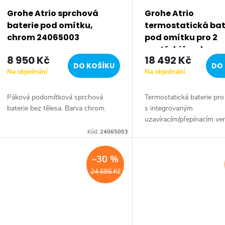
Grohe Atrio sprchová
Grohe Atrio
baterie pod omítku,
termostatická bat
chrom 24065003
pod omítku pro 2
spotřebiče, chrom
8 950 Kč
18 492 Kč
24135003
DO KOŠÍKU
DO 
Na objednání
Na objednání
Páková podomítková sprchová
Termostatická baterie pro
baterie bez tělesa. Barva chrom.
s integrovaným
uzavíracím/přepínacím ven
Barva chrom.
Kód:
24065003
–30 %
24 686 Kč