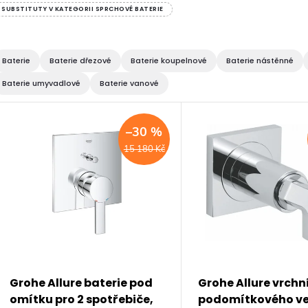
SUBSTITUTY V KATEGORII SPRCHOVÉ BATERIE
Baterie
Baterie dřezové
Baterie koupelnové
Baterie nástěnné
Baterie umyvadlové
Baterie vanové
V
–30 %
ý
15 180 Kč
p
s
p
Grohe Allure baterie pod
Grohe Allure vrchní
omítku pro 2 spotřebiče,
podomítkového ve