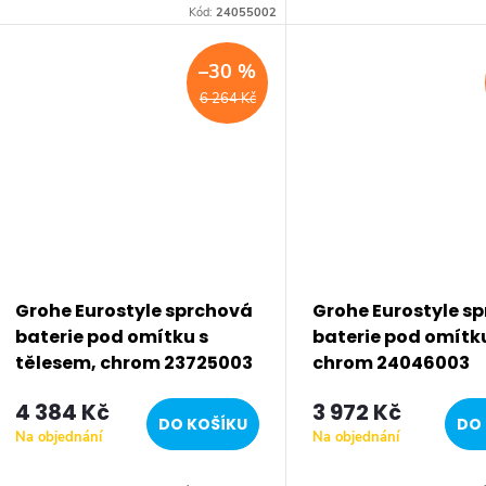
značky Grohe. Série: Eur
Kód:
24055002
Cosmopolitan. Typ baterie
Koupelnová baterie, podom
–30 %
6 264 Kč
Grohe Eurostyle sprchová
Grohe Eurostyle s
baterie pod omítku s
baterie pod omítk
tělesem, chrom 23725003
chrom 24046003
4 384 Kč
3 972 Kč
DO KOŠÍKU
DO 
Na objednání
Na objednání