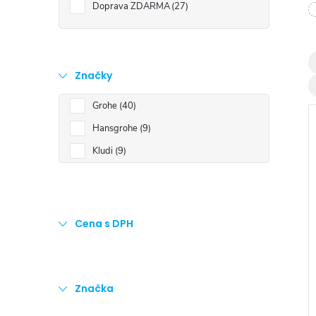
t
Doprava ZDARMA
27
r
a
Značky
Grohe
40
n
Hansgrohe
9
n
Kludi
9
í
i
p
Cena s DPH
a
n
Značka