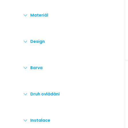
e
Materiál
l
Design
Barva
Druh ovládání
Instalace