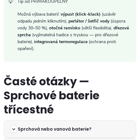
Tip od PRIMAKOUPELNY
Možná výbava baterií:
výpust (klick-klack)
(uzávěr
odpadu jedním kliknutím),
perlátor / šetřič vody
(úspora
vody 30–50 %),
otočné ramínko
(větší flexibilita),
dřezová
sprcha
(vyjímatelná hadice s tryskou — pro dřezové
baterie),
integrovaná termoregulace
(ochrana proti
opaření).
Časté otázky —
Sprchové baterie
třícestné
Sprchová nebo vanová baterie?