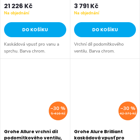
21 226 Kč
3 791 Kč
Na objednání
Na objednání
DO KOŠÍKU
DO KOŠÍKU
Kaskádová vpusť pro vanu a
Vrchní díl podomítkového
sprchu. Barva chrom.
ventilu. Barva chrom.
–30 %
–30 %
5 416 Kč
42 371 Kč
Grohe Allure vrchní díl
Grohe Alure Brilliant
podomítkového ventilu,
kaskádová vpusť pro