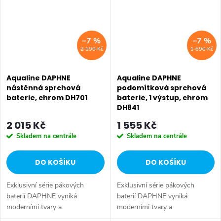
•...
–7 %
–7 %
2 190 Kč
1 690 Kč
Aqualine DAPHNE
Aqualine DAPHNE
nástěnná sprchová
podomítková sprchová
baterie, chrom DH701
baterie, 1 výstup, chrom
DH841
2 015 Kč
1 555 Kč
Skladem na centrále
Skladem na centrále
DO KOŠÍKU
DO KOŠÍKU
Exklusivní série pákových
Exklusivní série pákových
baterií DAPHNE vyniká
baterií DAPHNE vyniká
moderními tvary a
moderními tvary a
minimalistickým designem.
minimalistickým designem.