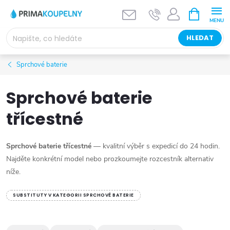
Přejít
NÁKUPNÍ
KOŠÍK
na
obsah
HLEDAT
Sprchové baterie
Sprchové baterie
třícestné
Sprchové baterie třícestné
— kvalitní výběr s expedicí do 24 hodin.
Najděte konkrétní model nebo prozkoumejte rozcestník alternativ
níže.
SUBSTITUTY V KATEGORII SPRCHOVÉ BATERIE