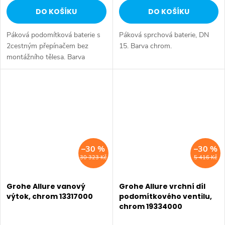
DO KOŠÍKU
DO KOŠÍKU
Páková podomítková baterie s
Páková sprchová baterie, DN
2cestným přepínačem bez
15. Barva chrom.
montážního tělesa. Barva
chrom.
–30 %
–30 %
30 323 Kč
5 416 Kč
Grohe Allure vanový
Grohe Allure vrchní díl
výtok, chrom 13317000
podomítkového ventilu,
chrom 19334000