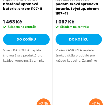
nástěnná sprchová
podomítková sprchová
baterie, chrom 1107-11
baterie, 1 výstup, chrom
1107-41
1 463 Kč
1 067 Kč
Skladem na centrále
Skladem na centrále
DO KOŠÍKU
DO KOŠÍKU
V sérii KASIOPEA najdete
V sérii KASIOPEA najdete
širokou škálu produktů pro
širokou škálu produktů pro
každou koupelnu. Za zmínku
každou koupelnu. Za zmínku
stojí dvě varianty
stojí dvě varianty
podomítkových baterií a
podomítkových baterií a
varianta baterie na okraj vany.
varianta baterie na okraj vany.
Série: KASIOPEA •...
Série: KASIOPEA •...
–7 %
–7 %