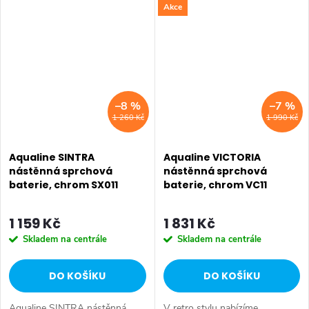
Akce
Mosaz • Tvar: Hranaté •
Materiál: Mosaz • Tvar: Kruhové
Instalace: Podomítková •
•...
Ovládání:...
–8 %
–7 %
1 260 Kč
1 990 Kč
Aqualine SINTRA
Aqualine VICTORIA
nástěnná sprchová
nástěnná sprchová
baterie, chrom SX011
baterie, chrom VC11
1 159 Kč
1 831 Kč
Skladem na centrále
Skladem na centrále
DO KOŠÍKU
DO KOŠÍKU
Aqualine SINTRA nástěnná
V retro stylu nabízíme