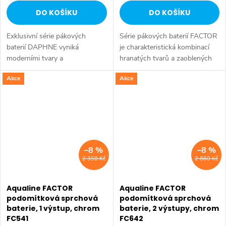
DO KOŠÍKU
DO KOŠÍKU
Exklusivní série pákových
Série pákových baterií FACTOR
baterií DAPHNE vyniká
je charakteristická kombinací
moderními tvary a
hranatých tvarů a zaoblených
minimalistickým designem.
rohů. Série: FACTOR • Šířka:
Akce
Akce
Typickým znakem série je
215 mm • Výška: 118 mm •
elegantní tenká páčka
Hloubka: 125 mm • Barva:
umožňující pohodlnou
Chrom •...
manipulaci....
–8 %
–8 %
2 350 Kč
2 860 Kč
Aqualine FACTOR
Aqualine FACTOR
podomítková sprchová
podomítková sprchová
baterie, 1 výstup, chrom
baterie, 2 výstupy, chrom
FC541
FC642