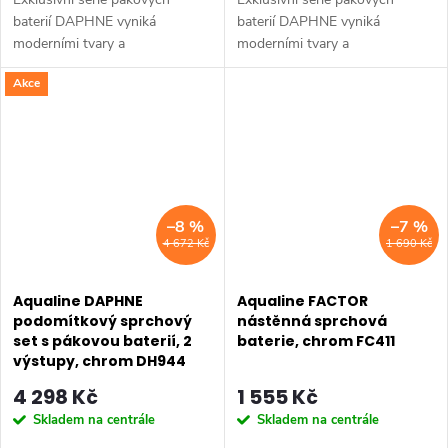
baterií DAPHNE vyniká
baterií DAPHNE vyniká
moderními tvary a
moderními tvary a
minimalistickým designem.
minimalistickým designem.
Akce
Typickým znakem série je
Typickým znakem série je
elegantní tenká páčka
elegantní tenká páčka
umožňující pohodlnou
umožňující pohodlnou
manipulaci....
manipulaci....
–8 %
–7 %
4 672 Kč
1 690 Kč
Aqualine DAPHNE
Aqualine FACTOR
podomítkový sprchový
nástěnná sprchová
set s pákovou baterií, 2
baterie, chrom FC411
výstupy, chrom DH944
4 298 Kč
1 555 Kč
Skladem na centrále
Skladem na centrále