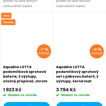
pohled na série levných
pohled na série levných
vodovodních baterií.
vodovodních baterií.
Umyvadlová stojánková baterie
Umyvadlová stojánková baterie
Akce
má dostatečnou výšku 85 mm
má dostatečnou výšku 85 mm
k perlátoru pro pohodlné omytí
k perlátoru pro pohodlné omytí
Novinka
rukou. Série:...
rukou. Série:...
–7 %
–8 %
2 090 Kč
4 124 Kč
Aqualine LOTTA
Aqualine LOTTA
podomítková sprchová
podomítkový sprchový
baterie, 2 výstupy,
set s pákovou baterií, 2
otočný přepínač, chrom
výstupy, černá mat
LT745
LT743B
1 923 Kč
3 794 Kč
Skladem na centrále
Skladem na centrále