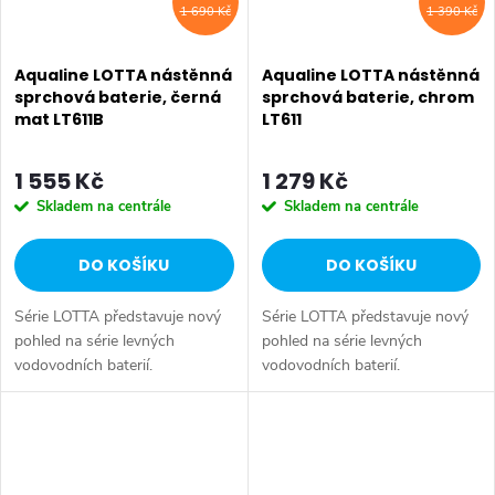
1 690 Kč
1 390 Kč
Aqualine LOTTA nástěnná
Aqualine LOTTA nástěnná
sprchová baterie, černá
sprchová baterie, chrom
mat LT611B
LT611
1 555 Kč
1 279 Kč
Skladem na centrále
Skladem na centrále
DO KOŠÍKU
DO KOŠÍKU
Série LOTTA představuje nový
Série LOTTA představuje nový
pohled na série levných
pohled na série levných
vodovodních baterií.
vodovodních baterií.
Umyvadlová stojánková baterie
Umyvadlová stojánková baterie
má dostatečnou výšku 85 mm
má dostatečnou výšku 85 mm
k perlátoru pro pohodlné omytí
k perlátoru pro pohodlné omytí
rukou. Série:...
rukou. Série:...