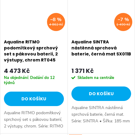
–8 %
–7 %
4 862 Kč
1 490 Kč
Aqualine RITMO
Aqualine SINTRA
podomítkový sprchový
nástěnná sprchová
set s pákovou baterií, 2
baterie, černá mat SX011B
výstupy, chrom RT045
4 473 Kč
1 371 Kč
Na objednání: Dodání do 12
Skladem na centrále
týdnů
DO KOŠÍKU
DO KOŠÍKU
Aqualine SINTRA nástěnná
Aqualine RITMO podomítkový
sprchová baterie, černá mat.
sprchový set s pákovou baterií,
Série: SINTRA • Šířka: 185 mm
2 výstupy, chrom. Série: RITMO
• Výška: 111 mm • Hloubka:
• Barva: Chrom • Materiál:
146 mm • Barva: Černá mat •