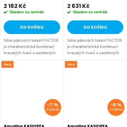
2 162 Kč
2 631 Kč
Skladem na centrále
Skladem na centrále
DO KOŠÍKU
DO KOŠÍKU
Série pákových baterií FACTOR
Série pákových baterií FACTOR
je charakteristická kombinací
je charakteristická kombinací
hranatých tvarů a zaoblených
hranatých tvarů a zaoblených
rohů. Série: FACTOR • Šířka: 65
rohů. Série: FACTOR • Šířka:
Akce
Akce
mm • Výška: 140 mm • Barva:
150 mm • Výška: 190 mm •
Chrom • Materiál: Mosaz •...
Barva: Chrom • Materiál: Mosaz
•...
–7 %
–8 %
1 590 Kč
1 160 Kč
Aqualine KASIOPEA
Aqualine KASIOPEA