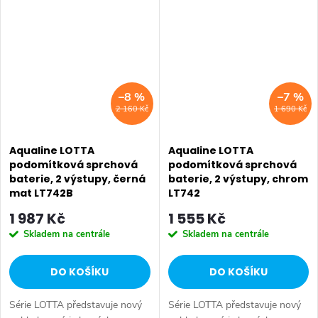
k perlátoru pro pohodlné omytí
k perlátoru pro pohodlné omytí
rukou. Série:...
rukou. Série:...
–8 %
–7 %
2 160 Kč
1 690 Kč
Aqualine LOTTA
Aqualine LOTTA
podomítková sprchová
podomítková sprchová
baterie, 2 výstupy, černá
baterie, 2 výstupy, chrom
mat LT742B
LT742
1 987 Kč
1 555 Kč
Skladem na centrále
Skladem na centrále
DO KOŠÍKU
DO KOŠÍKU
Série LOTTA představuje nový
Série LOTTA představuje nový