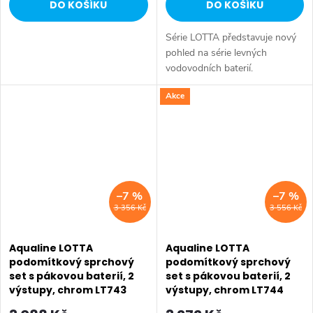
DO KOŠÍKU
DO KOŠÍKU
Série LOTTA představuje nový
pohled na série levných
vodovodních baterií.
Umyvadlová stojánková baterie
Akce
má dostatečnou výšku 85 mm
k perlátoru pro pohodlné omytí
rukou. Série:...
–7 %
–7 %
3 356 Kč
3 556 Kč
Aqualine LOTTA
Aqualine LOTTA
podomítkový sprchový
podomítkový sprchový
set s pákovou baterií, 2
set s pákovou baterií, 2
výstupy, chrom LT743
výstupy, chrom LT744