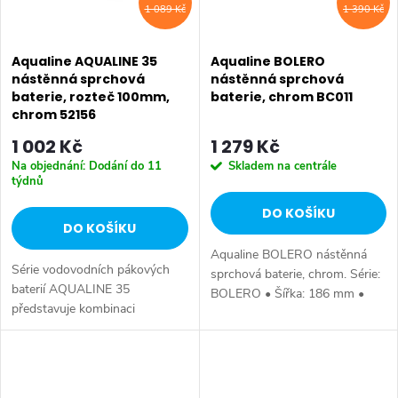
1 089 Kč
1 390 Kč
Aqualine AQUALINE 35
Aqualine BOLERO
nástěnná sprchová
nástěnná sprchová
baterie, rozteč 100mm,
baterie, chrom BC011
chrom 52156
1 002 Kč
1 279 Kč
Na objednání: Dodání do 11
Skladem na centrále
týdnů
DO KOŠÍKU
DO KOŠÍKU
Aqualine BOLERO nástěnná
Série vodovodních pákových
sprchová baterie, chrom. Série:
baterií AQUALINE 35
BOLERO • Šířka: 186 mm •
představuje kombinaci
Výška: 111 mm • Hloubka: 138
tradičního jednoduchého
mm • Barva: Chrom • Materiál:
designu a kvality provedení za
Mosaz • Tvar: Kruhové •
příznivou cenu. Série:
Instalace:...
AQUALINE 35 • Barva: Chrom