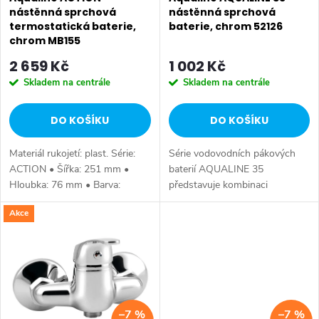
p
r
nástěnná sprchová
nástěnná sprchová
termostatická baterie,
baterie, chrom 52126
r
o
chrom MB155
o
2 659 Kč
1 002 Kč
d
Skladem na centrále
Skladem na centrále
d
u
DO KOŠÍKU
DO KOŠÍKU
u
k
Materiál rukojetí: plast. Série:
Série vodovodních pákových
k
t
ACTION • Šířka: 251 mm •
baterií AQUALINE 35
Hloubka: 76 mm • Barva:
představuje kombinaci
t
Chrom • Materiál: Mosaz • Tvar:
tradičního jednoduchého
ů
Akce
Kruhové • Instalace: Nástěnná
designu a kvality provedení za
ů
150 mm • Ovládání: Termostat
příznivou cenu. Série:
•...
AQUALINE 35 • Barva: Chrom
•...
–7 %
–7 %