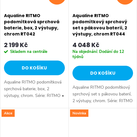
Aqualine RITMO
Aqualine RITMO
podomítková sprchová
podomítkový sprchový
baterie, box, 2 výstupy,
set s pákovou baterií, 2
chrom RT042
výstupy, chrom RT044
2 199 Kč
4 048 Kč
Skladem na centrále
Na objednání: Dodání do 12
týdnů
DO KOŠÍKU
DO KOŠÍKU
Aqualine RITMO podomítková
Aqualine RITMO podomítkový
sprchová baterie, box, 2
sprchový set s pákovou baterií,
výstupy, chrom. Série: RITMO •
2 výstupy, chrom. Série: RITMO
Šířka: 130 mm • Výška: 180
• Barva: Chrom • Materiál:
mm • Barva: Chrom • Materiál:
Akce
Novinka
Mosaz • Tvar: Hranaté •
Mosaz • Tvar: Hranaté •
Instalace: Podomítková •
Instalace:...
Ovládání:...