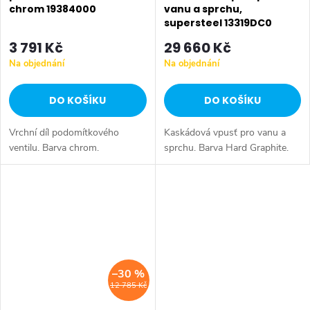
chrom 19384000
vanu a sprchu,
supersteel 13319DC0
3 791 Kč
29 660 Kč
Na objednání
Na objednání
DO KOŠÍKU
DO KOŠÍKU
Vrchní díl podomítkového
Kaskádová vpusť pro vanu a
ventilu. Barva chrom.
sprchu. Barva Hard Graphite.
–30 %
12 785 Kč