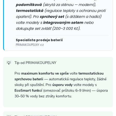
ý
podomítková
(skrytá za stěnou — moderní),
p
termostatická
(regulace teploty s ochranou proti
opaření). Pro
sprchový set
(s držákem a hadicí)
i
volte modely s
integrovaným setem
nebo
dokupujte set zvlášť (200–3 000 Kč).
s
Specialista prodeje baterií
u
PRIMAKOUPELNY.cz
Tip od PRIMAKOUPELNY
Pro
maximum komfortu ve sprše
volte
termostatickou
sprchovou baterii
— automatická regulace teploty, žádné
skoky při spuštění. Pro
úsporu vody
volte modely s
EcoSmart funkcí
(omezovač průtoku 6–9 l/min) — úspora
30–50 % vody bez ztráty komfortu.