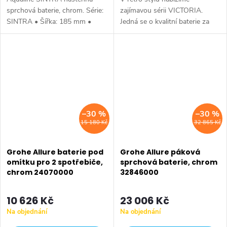
sprchová baterie, chrom. Série:
zajímavou sérii VICTORIA.
SINTRA • Šířka: 185 mm •
Jedná se o kvalitní baterie za
Výška: 111 mm • Hloubka: 146
příznivou pořizovací cenu.
mm • Barva: Chrom • Materiál:
Série: VICTORIA • Hloubka:
Mosaz • Tvar: Kruhové •
133 mm • Barva: Chrom •
Instalace:...
Materiál: Mosaz •...
–30 %
–30 %
15 180 Kč
32 865 Kč
Grohe Allure baterie pod
Grohe Allure páková
omítku pro 2 spotřebiče,
sprchová baterie, chrom
chrom 24070000
32846000
10 626 Kč
23 006 Kč
Na objednání
Na objednání