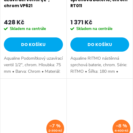
chrom VP621
RT011
428 Kč
1 371 Kč
Skladem na centrále
Skladem na centrále
DO KOŠÍKU
DO KOŠÍKU
Aqualine Podomítkový uzavírací
Aqualine RITMO nástěnná
ventil 1/2", chrom. Hloubka: 75
sprchová baterie, chrom. Série:
mm • Barva: Chrom • Materiál:
RITMO • Šířka: 180 mm •
Mosaz • Tvar: Kruhové •
Výška: 125 mm • Hloubka: 132
Instalace: Podomítková •
mm • Barva: Chrom • Materiál:
Ovládání: Ventil • Ostatní: 1...
Mosaz • Tvar: Hranaté •
Instalace:...
–7 %
–8 %
2 390 Kč
4 400 Kč