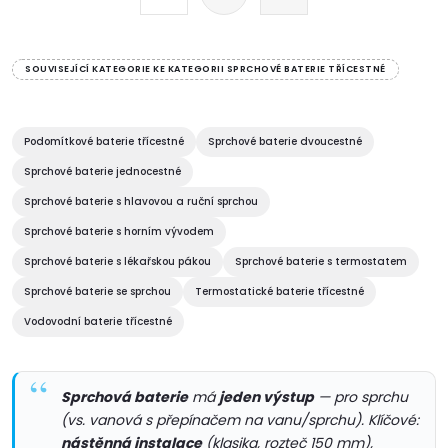
t
á
r
d
á
SOUVISEJÍCÍ KATEGORIE KE KATEGORII SPRCHOVÉ BATERIE TŘÍCESTNÉ
a
n
k
c
o
Podomítkové baterie třícestné
Sprchové baterie dvoucestné
í
v
Sprchové baterie jednocestné
á
Sprchové baterie s hlavovou a ruční sprchou
p
n
Sprchové baterie s horním vývodem
r
í
Sprchové baterie s lékařskou pákou
Sprchové baterie s termostatem
v
Sprchové baterie se sprchou
Termostatické baterie třícestné
Vodovodní baterie třícestné
k
y
Sprchová baterie
má
jeden výstup
— pro sprchu
v
(vs. vanová s přepínačem na vanu/sprchu). Klíčové:
nástěnná instalace
(klasika, rozteč 150 mm),