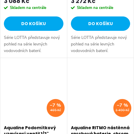
3 088 Kč
3 272 Kč
Skladem na centrále
Skladem na centrále
DO KOŠÍKU
DO KOŠÍKU
Série LOTTA představuje nový
Série LOTTA představuje nový
pohled na série levných
pohled na série levných
vodovodních baterií.
vodovodních baterií.
Umyvadlová stojánková baterie
Umyvadlová stojánková baterie
má dostatečnou výšku 85 mm
má dostatečnou výšku 85 mm
k perlátoru pro pohodlné omytí
k perlátoru pro pohodlné omytí
rukou. Série:...
rukou. Série:...
–7 %
–7 %
465 Kč
1 490 Kč
Aqualine Podomítkový
Aqualine RITMO nástěnná
uzavírací ventil 1/2",
sprchová baterie, chrom