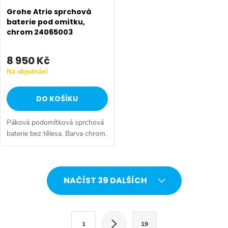
Grohe Atrio sprchová
baterie pod omítku,
chrom 24065003
8 950 Kč
Na objednání
DO KOŠÍKU
Páková podomítková sprchová
baterie bez tělesa. Barva chrom.
O
NAČÍST 39 DALŠÍCH
v
l
S
1
19