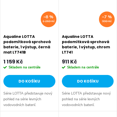
–8 %
–7 %
1 260 Kč
990 Kč
Aqualine LOTTA
Aqualine LOTTA
podomítková sprchová
podomítková sprchová
baterie, 1 výstup, černá
baterie, 1 výstup, chrom
mat LT741B
LT741
1 159 Kč
911 Kč
Skladem na centrále
Skladem na centrále
DO KOŠÍKU
DO KOŠÍKU
Série LOTTA představuje nový
Série LOTTA představuje nový
pohled na série levných
pohled na série levných
vodovodních baterií.
vodovodních baterií.
Umyvadlová stojánková baterie
Umyvadlová stojánková baterie
má dostatečnou výšku 85 mm
má dostatečnou výšku 85 mm