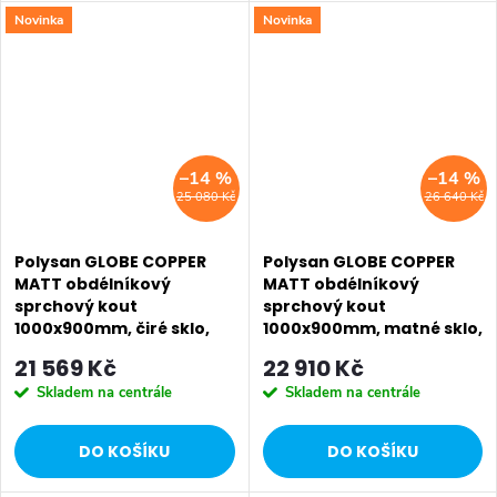
Novinka
Novinka
SALECODE:EXTRA20:6:%
SALECODE:EXTRA20:6:%
–14 %
–14 %
25 080 Kč
26 640 Kč
Polysan GLOBE COPPER
Polysan GLOBE COPPER
MATT obdélníkový
MATT obdélníkový
sprchový kout
sprchový kout
1000x900mm, čiré sklo,
1000x900mm, matné sklo,
pravé GB1010-3315RPG
levé GB1010-3315MLPG
21 569 Kč
22 910 Kč
Skladem na centrále
Skladem na centrále
DO KOŠÍKU
DO KOŠÍKU