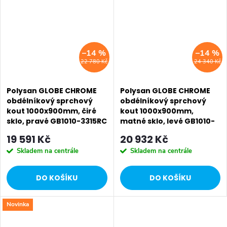
–14 %
–14 %
22 780 Kč
24 340 Kč
Polysan GLOBE CHROME
Polysan GLOBE CHROME
obdélníkový sprchový
obdélníkový sprchový
kout 1000x900mm, čiré
kout 1000x900mm,
sklo, pravé GB1010-3315RC
matné sklo, levé GB1010-
3315MLC
19 591 Kč
20 932 Kč
Skladem na centrále
Skladem na centrále
DO KOŠÍKU
DO KOŠÍKU
Novinka
SALECODE:EXTRA20:6:%