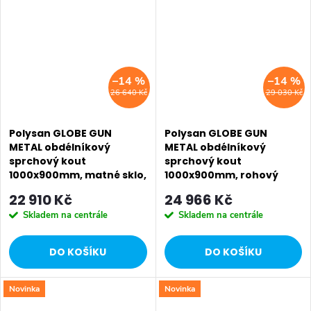
SALECODE:EXTRA20:6:%
SALECODE:EXTRA20:6:%
–14 %
–14 %
26 640 Kč
29 030 Kč
Polysan GLOBE GUN
Polysan GLOBE GUN
METAL obdélníkový
METAL obdélníkový
sprchový kout
sprchový kout
1000x900mm, matné sklo,
1000x900mm, rohový
pravé GB1010-3315MRGM
vstup, čiré sklo
22 910 Kč
24 966 Kč
GB5090GM
Skladem na centrále
Skladem na centrále
DO KOŠÍKU
DO KOŠÍKU
Novinka
Novinka
SALECODE:EXTRA20:6:%
SALECODE:EXTRA20:6:%