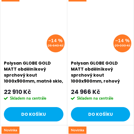
SALECODE:EXTRA20:6:%
SALECODE:EXTRA20:6:%
–14 %
–14 %
26 640 Kč
29 030 Kč
Polysan GLOBE GOLD
Polysan GLOBE GOLD
MATT obdélníkový
MATT obdélníkový
sprchový kout
sprchový kout
1000x900mm, matné sklo,
1000x900mm, rohový
pravé GB1010-3315MRG
vstup, čiré sklo GB5090G
22 910 Kč
24 966 Kč
Skladem na centrále
Skladem na centrále
DO KOŠÍKU
DO KOŠÍKU
Novinka
Novinka