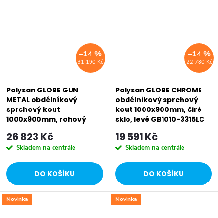
–14 %
–14 %
31 190 Kč
22 780 Kč
Polysan GLOBE GUN
Polysan GLOBE CHROME
METAL obdélníkový
obdélníkový sprchový
sprchový kout
kout 1000x900mm, čiré
1000x900mm, rohový
sklo, levé GB1010-3315LC
vstup, matné sklo
26 823 Kč
19 591 Kč
GB5090MGM
Skladem na centrále
Skladem na centrále
DO KOŠÍKU
DO KOŠÍKU
Novinka
Novinka
SALECODE:EXTRA20:6:%
SALECODE:EXTRA20:6:%