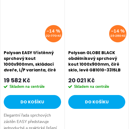
na zdvojených...
na zdvojených...
–14 %
–14 %
22 770 Kč
23 280 Kč
Polysan EASY třístěnný
Polysan GLOBE BLACK
sprchový kout
obdélníkový sprchový
1000x900mm, skládací
kout 1000x900mm, čiré
dveře, L/P varianta, čiré
sklo, levé GB1010-3315LB
sklo EL1910EL3315EL3315
19 582 Kč
20 021 Kč
Skladem na centrále
Skladem na centrále
DO KOŠÍKU
DO KOŠÍKU
Elegantní řada sprchových
zástěn EASY představuje
jednoduché a praktické řešení