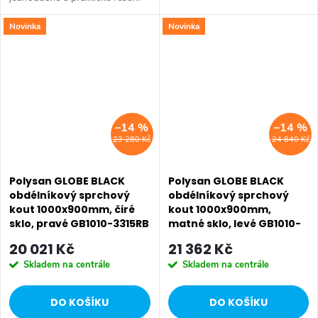
pro sprchování ve svěžím a
Novinka
Novinka
lehkém designu. Zástěny s
posuvnými dveřmi se posouvají
SALECODE:EXTRA20:6:%
SALECODE:EXTRA20:6:%
na zdvojených...
–14 %
–14 %
23 280 Kč
24 840 Kč
Polysan GLOBE BLACK
Polysan GLOBE BLACK
obdélníkový sprchový
obdélníkový sprchový
kout 1000x900mm, čiré
kout 1000x900mm,
sklo, pravé GB1010-3315RB
matné sklo, levé GB1010-
3315MLB
20 021 Kč
21 362 Kč
Skladem na centrále
Skladem na centrále
DO KOŠÍKU
DO KOŠÍKU