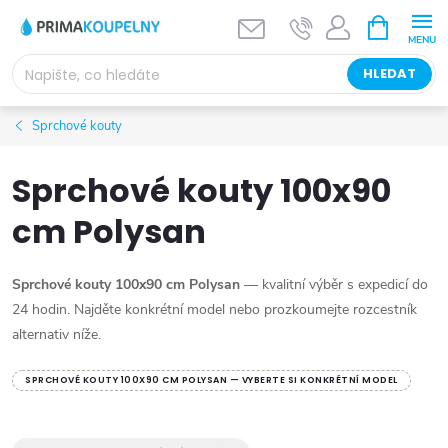
Přejít
NÁKUPNÍ
KOŠÍK
na
obsah
HLEDAT
Sprchové kouty
Sprchové kouty 100x90
cm Polysan
Sprchové kouty 100x90 cm Polysan
— kvalitní výběr s expedicí do
24 hodin. Najděte konkrétní model nebo prozkoumejte rozcestník
alternativ níže.
SPRCHOVÉ KOUTY 100X90 CM POLYSAN — VYBERTE SI KONKRÉTNÍ MODEL