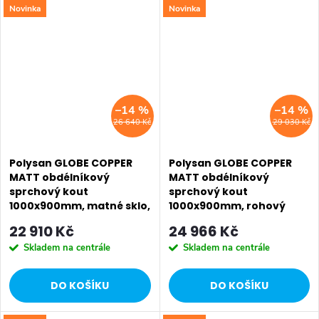
Novinka
Novinka
SALECODE:EXTRA20:6:%
SALECODE:EXTRA20:6:%
–14 %
–14 %
26 640 Kč
29 030 Kč
Polysan GLOBE COPPER
Polysan GLOBE COPPER
MATT obdélníkový
MATT obdélníkový
sprchový kout
sprchový kout
1000x900mm, matné sklo,
1000x900mm, rohový
pravé GB1010-3315MRPG
vstup, čiré sklo GB5090PG
22 910 Kč
24 966 Kč
Skladem na centrále
Skladem na centrále
DO KOŠÍKU
DO KOŠÍKU