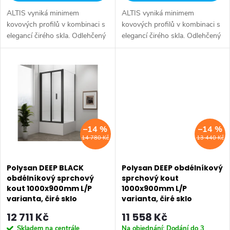
k
ALTIS vyniká minimem
ALTIS vyniká minimem
k
t
kovových profilů v kombinaci s
kovových profilů v kombinaci s
elegancí čirého skla. Odlehčený
elegancí čirého skla. Odlehčený
t
dojem umocňuje i jednoduché a
dojem umocňuje i jednoduché a
ů
SALECODE:EXTRA20:6:%
SALECODE:EXTRA20:6:%
praktické madlo. Série: ALTIS •
praktické madlo. Série: ALTIS •
ů
Rozměr: 100x90 cm • Šířka:
Rozměr: 100x90 cm • Šířka:
1000...
1000...
–14 %
–14 %
14 780 Kč
13 440 Kč
Polysan DEEP BLACK
Polysan DEEP obdélníkový
obdélníkový sprchový
sprchový kout
kout 1000x900mm L/P
1000x900mm L/P
varianta, čiré sklo
varianta, čiré sklo
MD1910B-02
MD1910MD3316
12 711 Kč
11 558 Kč
Skladem na centrále
Na objednání: Dodání do 3