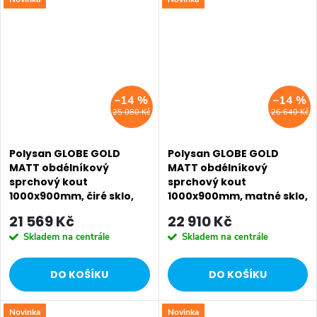
SALECODE:EXTRA20:6:%
SALECODE:EXTRA20:6:%
–14 %
–14 %
25 080 Kč
26 640 Kč
Polysan GLOBE GOLD
Polysan GLOBE GOLD
MATT obdélníkový
MATT obdélníkový
sprchový kout
sprchový kout
1000x900mm, čiré sklo,
1000x900mm, matné sklo,
pravé GB1010-3315RG
levé GB1010-3315MLG
21 569 Kč
22 910 Kč
Skladem na centrále
Skladem na centrále
DO KOŠÍKU
DO KOŠÍKU
Novinka
Novinka