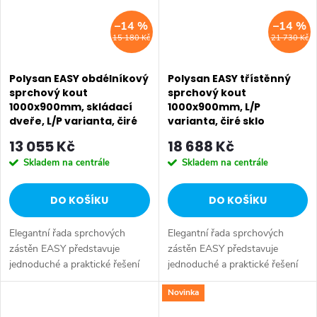
–14 %
–14 %
15 180 Kč
21 730 Kč
Polysan EASY obdélníkový
Polysan EASY třístěnný
sprchový kout
sprchový kout
1000x900mm, skládací
1000x900mm, L/P
dveře, L/P varianta, čiré
varianta, čiré sklo
sklo EL1910EL3315
EL1015EL3315EL3315
13 055 Kč
18 688 Kč
Skladem na centrále
Skladem na centrále
DO KOŠÍKU
DO KOŠÍKU
Elegantní řada sprchových
Elegantní řada sprchových
zástěn EASY představuje
zástěn EASY představuje
jednoduché a praktické řešení
jednoduché a praktické řešení
pro sprchování ve svěžím a
pro sprchování ve svěžím a
SALECODE:EXTRA20:6:%
Novinka
lehkém designu. Zástěny s
lehkém designu. Zástěny s
posuvnými dveřmi se posouvají
posuvnými dveřmi se posouvají
SALECODE:EXTRA20:6:%