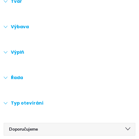
Tvar
Výbava
Výplň
Řada
Typ otevírání
Ř
Doporučujeme