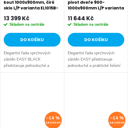
kout 1000x900mm, čiré
pivot dveře 900-
sklo L/P varianta EL1015B-
1000x900mm L/P varianta
03
EL1715EL3315
13 399 Kč
11 644 Kč
Skladem na centrále
Skladem na centrále
DO KOŠÍKU
DO KOŠÍKU
Elegantní řada sprchových
Elegantní řada sprchových
zástěn EASY BLACK
zástěn EASY představuje
představuje jednoduché a
jednoduché a praktické řešení
praktické řešení pro sprchování
pro sprchování ve svěžím a
SALECODE:EXTRA20:6:%
SALECODE:EXTRA20:6:%
ve svěžím a lehkém designu.
lehkém designu. Zástěny s
Zástěny s posuvnými dveřmi se
posuvnými dveřmi se posouvají
posouvají na...
na zdvojených...
–14 %
–14 %
14 040 Kč
14 140 Kč