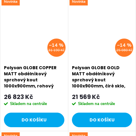
Novinka
Novinka
SALECODE:EXTRA20:6:%
SALECODE:EXTRA20:6:%
–14 %
–14 %
31 190 Kč
25 080 Kč
Polysan GLOBE COPPER
Polysan GLOBE GOLD
MATT obdélníkový
MATT obdélníkový
sprchový kout
sprchový kout
1000x900mm, rohový
1000x900mm, čiré sklo,
vstup, matné sklo
levé GB1010-3315LG
26 823 Kč
21 569 Kč
GB5090MPG
Skladem na centrále
Skladem na centrále
DO KOŠÍKU
DO KOŠÍKU
Novinka
Novinka