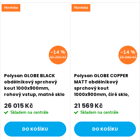
Novinka
Novinka
SALECODE:EXTRA20:6:%
SALECODE:EXTRA20:6:%
–14 %
–14 %
30 250 Kč
25 080 Kč
Polysan GLOBE BLACK
Polysan GLOBE COPPER
obdélníkový sprchový
MATT obdélníkový
kout 1000x900mm,
sprchový kout
rohový vstup, matné sklo
1000x900mm, čiré sklo,
GB5090MB
levé GB1010-3315LPG
26 015 Kč
21 569 Kč
Skladem na centrále
Skladem na centrále
DO KOŠÍKU
DO KOŠÍKU