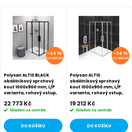
a
Nejlevnější
V
SALECODE:EXTRA20:6:%
SALECODE:EXTRA20:6:%
z
Nejdražší
ý
Nejprodávanější
e
p
Abecedně
n
i
–14 %
–14 %
í
26 480 Kč
22 340 Kč
s
p
p
Polysan ALTIS BLACK
Polysan ALTIS
r
obdélníkový sprchový
obdélníkový sprchový
kout 1000x900 mm, L/P
kout 1000x900 mm, L/P
r
o
varianta, rohový vstup,
varianta, rohový vstup,
čiré sklo AL1512BAL1592B
čiré sklo AL1510CAL1590C
o
22 773 Kč
19 212 Kč
d
Skladem na centrále
Skladem na centrále
d
u
DO KOŠÍKU
DO KOŠÍKU
u