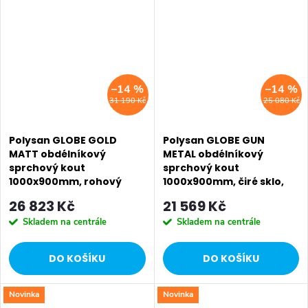
SALECODE:EXTRA20:6:%
SALECODE:EXTRA20:6:%
–14 %
–14 %
31 190 Kč
25 080 Kč
Polysan GLOBE GOLD
Polysan GLOBE GUN
MATT obdélníkový
METAL obdélníkový
sprchový kout
sprchový kout
1000x900mm, rohový
1000x900mm, čiré sklo,
vstup, matné sklo
levé GB1010-3315LGM
26 823 Kč
21 569 Kč
GB5090MG
Skladem na centrále
Skladem na centrále
DO KOŠÍKU
DO KOŠÍKU
Novinka
Novinka