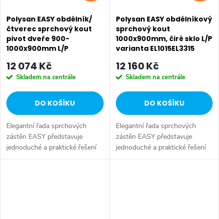
Polysan EASY obdélník/
Polysan EASY obdélníkový
čtverec sprchový kout
sprchový kout
pivot dveře 900-
1000x900mm, čiré sklo L/P
1000x900mm L/P
varianta EL1015EL3315
varianta, sklo Brick
12 074 Kč
12 160 Kč
EL1738EL3338
Skladem na centrále
Skladem na centrále
DO KOŠÍKU
DO KOŠÍKU
Elegantní řada sprchových
Elegantní řada sprchových
zástěn EASY představuje
zástěn EASY představuje
jednoduché a praktické řešení
jednoduché a praktické řešení
pro sprchování ve svěžím a
pro sprchování ve svěžím a
SALECODE:EXTRA20:6:%
SALECODE:EXTRA20:6:%
lehkém designu. Zástěny s
lehkém designu. Zástěny s
posuvnými dveřmi se posouvají
posuvnými dveřmi se posouvají
na zdvojených...
na zdvojených...