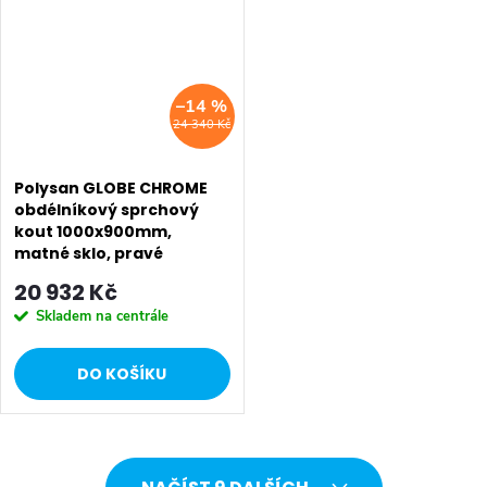
–14 %
24 340 Kč
Polysan GLOBE CHROME
obdélníkový sprchový
kout 1000x900mm,
matné sklo, pravé
GB1010-3315MRC
20 932 Kč
Skladem na centrále
DO KOŠÍKU
O