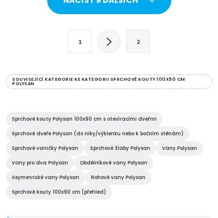
NAČÍST 9 DALŠÍCH
v
l
S
1
2
t
á
r
d
á
SOUVISEJÍCÍ KATEGORIE KE KATEGORII SPRCHOVÉ KOUTY 100X90 CM
POLYSAN
a
n
k
c
o
Sprchové kouty Polysan 100x90 cm s otevíracími dveřmi
í
v
Sprchové dveře Polysan (do niky/výklenku nebo k bočním stěnám)
á
p
Sprchové vaničky Polysan
Sprchové žlaby Polysan
Vany Polysan
n
Vany pro dva Polysan
Obdélníkové vany Polysan
r
í
Asymetrické vany Polysan
Rohové vany Polysan
v
Sprchové kouty 100x90 cm (přehled)
k