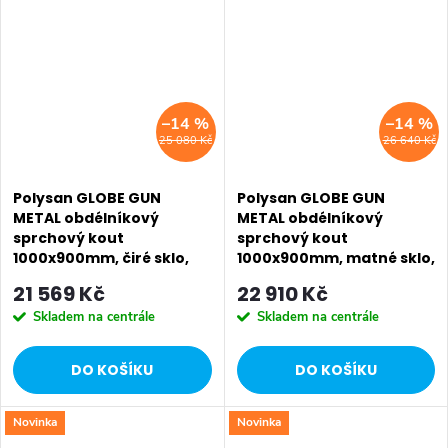
SALECODE:EXTRA20:6:%
SALECODE:EXTRA20:6:%
–14 %
–14 %
25 080 Kč
26 640 Kč
Polysan GLOBE GUN
Polysan GLOBE GUN
METAL obdélníkový
METAL obdélníkový
sprchový kout
sprchový kout
1000x900mm, čiré sklo,
1000x900mm, matné sklo,
pravé GB1010-3315RGM
levé GB1010-3315MLGM
21 569 Kč
22 910 Kč
Skladem na centrále
Skladem na centrále
DO KOŠÍKU
DO KOŠÍKU
Novinka
Novinka