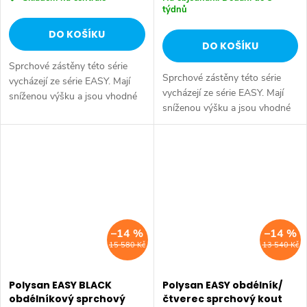
týdnů
DO KOŠÍKU
DO KOŠÍKU
Sprchové zástěny této série
Sprchové zástěny této série
vycházejí ze série EASY. Mají
vycházejí ze série EASY. Mají
sníženou výšku a jsou vhodné
sníženou výšku a jsou vhodné
pro instalaci na hluboké vaničky
pro instalaci na hluboké vaničky
DEEP. Série: DEEP • Rozměr:
SALECODE:EXTRA20:6:%
SALECODE:EXTRA20:6:%
DEEP. Série: DEEP • Rozměr:
100x90 cm • Šířka: 1000 mm
100x90 cm • Šířka: 1000 mm
•...
•...
–14 %
–14 %
15 580 Kč
13 540 Kč
Polysan EASY BLACK
Polysan EASY obdélník/
obdélníkový sprchový
čtverec sprchový kout