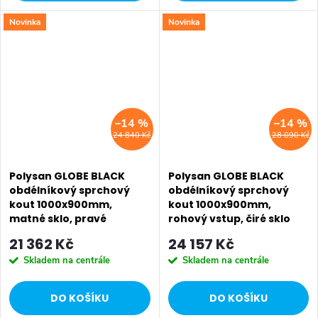
Novinka
Novinka
SALECODE:EXTRA20:6:%
SALECODE:EXTRA20:6:%
–14 %
–14 %
24 840 Kč
28 090 Kč
Polysan GLOBE BLACK
Polysan GLOBE BLACK
obdélníkový sprchový
obdélníkový sprchový
kout 1000x900mm,
kout 1000x900mm,
matné sklo, pravé
rohový vstup, čiré sklo
GB1010-3315MRB
GB5090B
21 362 Kč
24 157 Kč
Skladem na centrále
Skladem na centrále
DO KOŠÍKU
DO KOŠÍKU