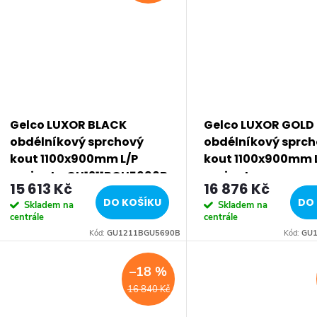
Gelco LUXOR BLACK
Gelco LUXOR GOLD
obdélníkový sprchový
obdélníkový sprc
kout 1100x900mm L/P
kout 1100x900mm 
varianta GU1211BGU5690B
varianta
15 613 Kč
16 876 Kč
GU1211GGU5690G
DO KOŠÍKU
DO 
Skladem na
Skladem na
centrále
centrále
Kód:
GU1211BGU5690B
Kód:
GU1
–18 %
16 840 Kč