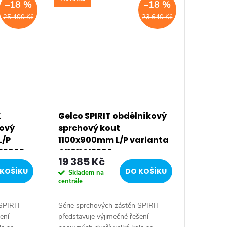
–18 %
–18 %
25 400 Kč
23 640 Kč
K
Gelco SPIRIT obdélníkový
hový
sprchový kout
L/P
1100x900mm L/P varianta
I3590B
GI1011GI3590
19 385 Kč
KOŠÍKU
DO KOŠÍKU
Skladem na
centrále
 SPIRIT
Série sprchových zástěn SPIRIT
ení
představuje výjimečné řešení