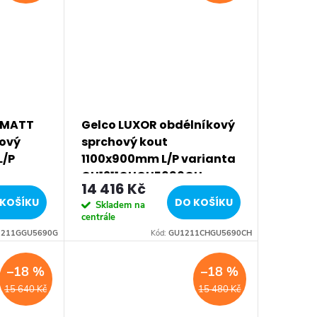
 MATT
Gelco LUXOR obdélníkový
hový
sprchový kout
L/P
1100x900mm L/P varianta
GU1211CHGU5690CH
14 416 Kč
KOŠÍKU
DO KOŠÍKU
Skladem na
centrále
211GGU5690G
Kód:
GU1211CHGU5690CH
–18 %
–18 %
15 640 Kč
15 480 Kč