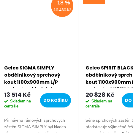
–18 %
16 480 Kč
Gelco SIGMA SIMPLY
Gelco SPIRIT BLAC
obdélníkový sprchový
obdélníkový sprc
kout 1100x900mm L/P
kout 1100x900mm 
varianta, sklo Brick
varianta GI1011BG
13 514 Kč
20 828 Kč
GS4211GS4390
DO KOŠÍKU
DO 
Skladem na
Skladem na
centrále
centrále
Při návrhu rámových sprchových
Série sprchových zástěn
zástěn SIGMA SIMPLY byl kladen
představuje výjimečné řeš