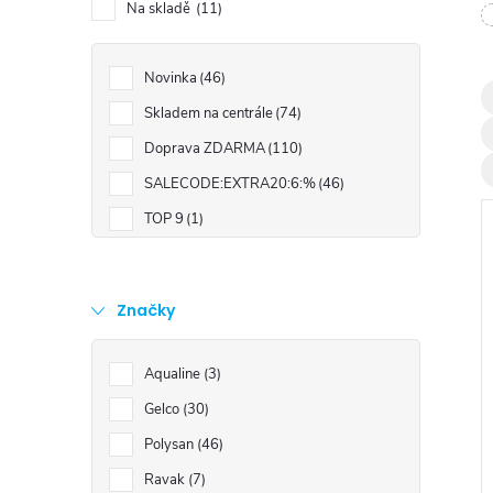
t
Na skladě
11
r
Novinka
46
Skladem na centrále
74
a
Doprava ZDARMA
110
n
SALECODE:EXTRA20:6:%
46
TOP 9
1
n
í
Značky
p
i
Aqualine
3
a
Gelco
30
Polysan
46
n
Ravak
7