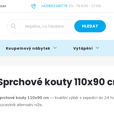
+420603160776
cení obchodu
Obchodní podmínky
Blog
info@primakoupelny.cz
HLEDAT
Koupelnový nábytek
Vytápění
Sprchové kouty 110x90 
prchové kouty 110x90 cm
— kvalitní výběr s expedicí do 24 
ozcestník alternativ níže.