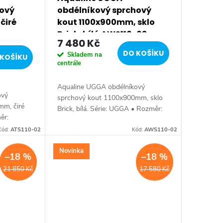
hový
obdélníkový sprchový
čiré
kout 1100x900mm, sklo
Brick, bílá AWS110-02
7 480 Kč
DO KOŠÍKU
Skladem na
KOŠÍKU
centrále
Aqualine UGGA obdélníkový
ový
sprchový kout 1100x900mm, sklo
mm, čiré
Brick, bílá. Série: UGGA • Rozměr:
ěr:
110x90 cm • Šířka: 1100 mm •
 mm •
Kód:
ATS110-02
Výška: 1850 mm • Hloubka: 900
Kód:
AWS110-02
ka: 900
mm • Tloušťka: skla 5 mm...
m
Novinka
–18 %
–18 %
21 850 Kč
17 580 Kč