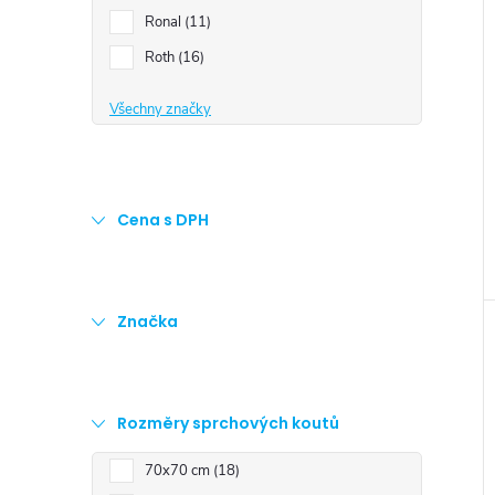
e
Ronal
11
Roth
16
l
Všechny značky
Cena s DPH
Značka
Rozměry sprchových koutů
70x70 cm
18