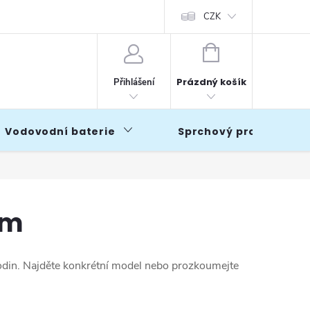
CZK
NÁKUPNÍ
KOŠÍK
Prázdný košík
Přihlášení
Vodovodní baterie
Sprchový program
cm
hodin. Najděte konkrétní model nebo prozkoumejte