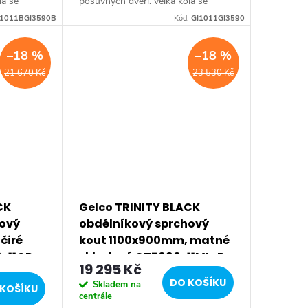
la se
posuvných dveří: velká kola se
ícím
pohybují po spodním vodícím
I1011BGI3590B
Kód:
GI1011GI3590
ží jako
profilu, který zároveň slouží jako
přetoková lišta. Vzpěra...
–18 %
–18 %
21 670 Kč
23 530 Kč
CK
Gelco TRINITY BLACK
hový
obdélníkový sprchový
čiré
kout 1100x900mm, matné
0-11CR-
sklo, levé GT5690-11ML-B
19 295 Kč
DO KOŠÍKU
Skladem na
KOŠÍKU
centrále