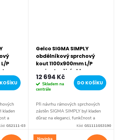
Y
Gelco SIGMA SIMPLY
hový
obdélníkový sprchový
 L/P
kout 1100x900mm L/P
stup,
varianta, čiré sklo
12 694 Kč
GS1111GS3190
KOŠÍKU
DO KOŠÍKU
Skladem na
centrále
chových
Při návrhu rámových sprchových
 kladen
zástěn SIGMA SIMPLY byl kladen
ost a
důraz na eleganci, funkčnost a
ou
zejména snadnou a rychlou
Kód:
GS2111-03
Kód:
GS1111GS3190
leštěného
instalaci. Tenké profily z leštěného
hliníku zachovávají...
Novinka