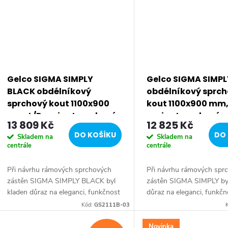
Gelco SIGMA SIMPLY
Gelco SIGMA SIMPL
BLACK obdélníkový
obdélníkový sprc
sprchový kout 1100x900
kout 1100x900 mm,
mm, L/P varianta, rohový
varianta, rohový v
13 809 Kč
12 825 Kč
vstup, čiré sklo GS2111B-03
čiré sklo GS2111-03
DO KOŠÍKU
DO 
Skladem na
Skladem na
centrále
centrále
Při návrhu rámových sprchových
Při návrhu rámových spr
zástěn SIGMA SIMPLY BLACK byl
zástěn SIGMA SIMPLY byl
kladen důraz na eleganci, funkčnost
důraz na eleganci, funkčn
a zejména snadnou a rychlou
zejména snadnou a rychl
Kód:
GS2111B-03
instalaci. Tenké profily z leštěného
instalaci. Tenké profily z 
hliníku...
hliníku zachovávají...
Novinka