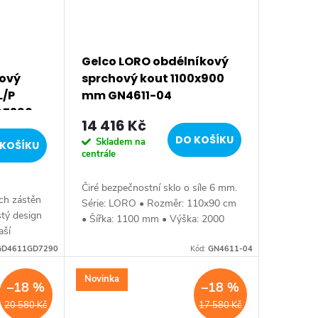
Gelco LORO obdélníkový
hový
sprchový kout 1100x900
L/P
mm GN4611-04
D7290
14 416 Kč
DO KOŠÍKU
Skladem na
KOŠÍKU
centrále
Čiré bezpečnostní sklo o síle 6 mm.
ch zástěn
Série: LORO • Rozměr: 110x90 cm
stý design
• Šířka: 1100 mm • Výška: 2000
aší
mm • Hloubka: 900 mm • Tloušťka:
 •
GD4611GD7290
skla 6 mm Otevírání vně • Barva:
Kód:
GN4611-04
ka: 1100
profilu...
.
Novinka
–18 %
–18 %
20 580 Kč
17 580 Kč