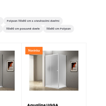
i
Polysan 110x90 cm s otevíracími dveřmi
110x90 cm posuvné dveře
110x90 cm Polysan
Novinka
Aqualine UGGA