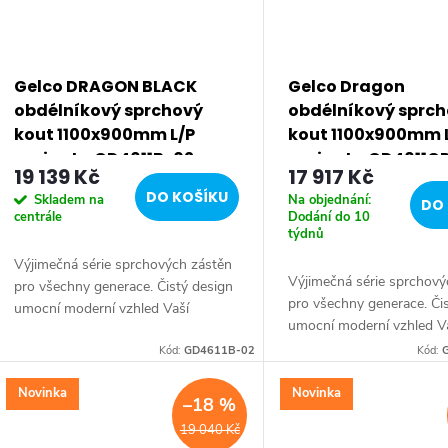
Gelco DRAGON BLACK
Gelco Dragon
obdélníkový sprchový
obdélníkový sprc
kout 1100x900mm L/P
kout 1100x900mm 
varianta GD4611B-02
varianta GD4611G
19 139 Kč
17 917 Kč
DO KOŠÍKU
Skladem na
Na objednání:
DO 
centrále
Dodání do 10
týdnů
Výjimečná série sprchových zástěn
Výjimečná série sprchový
pro všechny generace. Čistý design
pro všechny generace. Či
umocní moderní vzhled Vaší
umocní moderní vzhled V
koupelny. Série: DRAGON •
koupelny. Série: DRAGON
Rozměr: 110x90 cm • Šířka: 1100
Kód:
GD4611B-02
Kód:
Rozměr: 110x90 cm • Šíř
mm • Výška: 2000 mm •...
mm • Výška: 2000 mm •..
Novinka
Novinka
–18 %
19 040 Kč