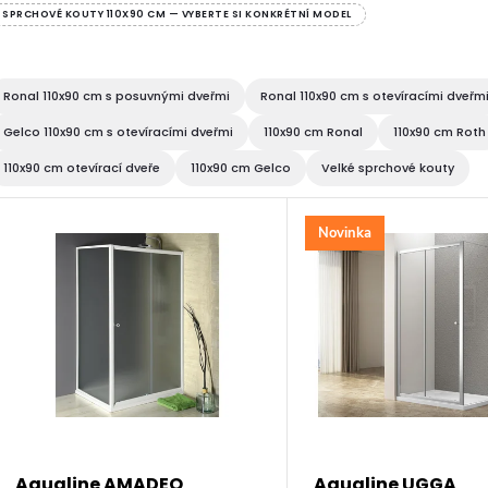
SPRCHOVÉ KOUTY 110X90 CM — VYBERTE SI KONKRÉTNÍ MODEL
Ronal 110x90 cm s posuvnými dveřmi
Ronal 110x90 cm s otevíracími dveřm
Gelco 110x90 cm s otevíracími dveřmi
110x90 cm Ronal
110x90 cm Roth
110x90 cm otevírací dveře
110x90 cm Gelco
Velké sprchové kouty
V
Novinka
ý
p
s
Aqualine AMADEO
Aqualine UGGA