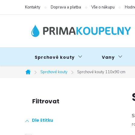
Přejít
Kontakty
Doprava a platba
Vše o nákupu
Hodno
na
obsah
Sprchové kouty
Vany
Sprchové kouty
Sprchové kouty 110x90 cm
Domů
P
o
S
Dle štítku
s
r