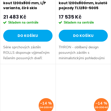
kout 1200x800 mm, L/P
kout 1200x800mm, kulaté
varianta, čiré sklo
pojezdy TL1280-5005
RL1215RL3215
21 483 Kč
17 535 Kč
Skladem na centrále
Skladem na centrále
DO KOŠÍKU
DO KOŠÍKU
Série sprchových zástěn
THRON - oblíbený design
ROLLS disponuje výjimečným
posuvných zástěn s
řešením posuvných dveří:
minimalistickými pohledovými
velkoprůměrová kola se
koly, která zajišťují tichý a lehký
SALECODE:EXTRA20:6:%
SALECODE:EXTRA20:6:%
pohybují po spodním vodícím
pohyb masivních skleněných
profilu, který zároveň slouží
dveří z čirého skla. Úchyty
jako přetoková...
pojezdných kol...
–14 %
–14 %
24 100 Kč
20 390 Kč