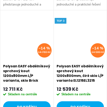
představuje jednoduché a
jednoduché a praktické řešení
praktické řešení pro sprchování
pro sprchování ve svěžím a
SALECODE:EXTRA20:6:%
SALECODE:EXTRA20:6:%
ve svěžím a lehkém designu.
lehkém designu. Zástěny s
Zástěny s posuvnými dveřmi se
posuvnými dveřmi se posouvají
TOP 3
posouvají na...
na zdvojených...
–14 %
–14 %
14 780 Kč
14 580 Kč
Polysan EASY obdélníkový
Polysan EASY obdélníkový
sprchový kout
sprchový kout
1200x800mm L/P
1200x800mm, čiré sklo L/P
varianta, sklo Brick
varianta EL1215EL3215
EL1238EL3238
12 711 Kč
12 539 Kč
Skladem na centrále
Skladem na centrále