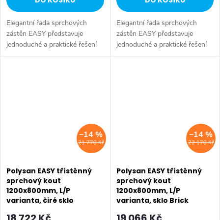
DO KOŠÍKU
DO KOŠÍKU
Elegantní řada sprchových
Elegantní řada sprchových
zástěn EASY představuje
zástěn EASY představuje
jednoduché a praktické řešení
jednoduché a praktické řešení
pro sprchování ve svěžím a
pro sprchování ve svěžím a
SALECODE:EXTRA20:6:%
SALECODE:EXTRA20:6:%
lehkém designu. Zástěny s
lehkém designu. Zástěny s
posuvnými dveřmi se posouvají
posuvnými dveřmi se posouvají
na zdvojených...
na zdvojených...
–14 %
–14 %
21 770 Kč
22 170 Kč
Polysan EASY třístěnný
Polysan EASY třístěnný
sprchový kout
sprchový kout
1200x800mm, L/P
1200x800mm, L/P
varianta, čiré sklo
varianta, sklo Brick
EL1215EL3215EL3215
EL1238EL3238EL3238
18 722 Kč
19 066 Kč