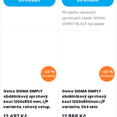
DO KOŠÍKU
DO KOŠÍKU
Při návrhu rámových
sprchových zástěn SIGMA
SIMPLY BLACK byl kladen
důraz na eleganci, funkčnost a
zejména snadnou a rychlou
instalaci. Tenké profily z
leštěného hliníku...
–18 %
–18 %
15 240 Kč
15 690 Kč
Gelco SIGMA SIMPLY
Gelco SIGMA SIMPLY
obdélníkový sprchový
obdélníkový sprchový
kout 1200x800 mm, L/P
kout 1200x800mm L/P
varianta, rohový vstup,
varianta, čiré sklo
čiré sklo GS2112-05
GS1112GS3180
12 497 Kč
12 866 Kč