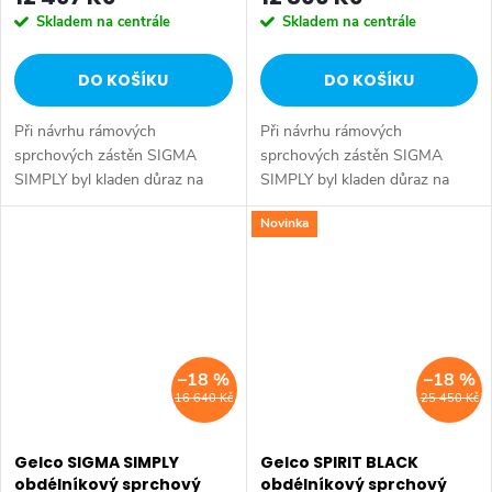
Skladem na centrále
Skladem na centrále
DO KOŠÍKU
DO KOŠÍKU
Při návrhu rámových
Při návrhu rámových
sprchových zástěn SIGMA
sprchových zástěn SIGMA
SIMPLY byl kladen důraz na
SIMPLY byl kladen důraz na
eleganci, funkčnost a zejména
eleganci, funkčnost a zejména
Novinka
snadnou a rychlou instalaci.
snadnou a rychlou instalaci.
Tenké profily z leštěného hliníku
Tenké profily z leštěného hliníku
zachovávají...
zachovávají...
–18 %
–18 %
16 640 Kč
25 450 Kč
Gelco SIGMA SIMPLY
Gelco SPIRIT BLACK
obdélníkový sprchový
obdélníkový sprchový