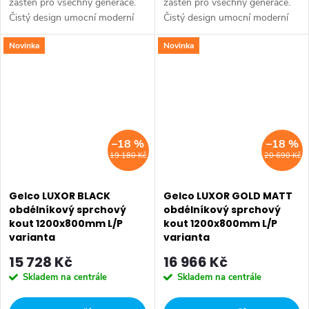
zástěn pro všechny generace.
zástěn pro všechny generace.
Čistý design umocní moderní
Čistý design umocní moderní
vzhled Vaší koupelny. Série:
vzhled Vaší koupelny. Série:
Novinka
Novinka
DRAGON • Rozměr: 120x80
DRAGON • Rozměr: 120x80
cm • Šířka: 1200 mm • Výška:
cm • Šířka: 1200 mm • Výška:
2000 mm •...
2000 mm •...
–18 %
–18 %
19 180 Kč
20 690 Kč
Gelco LUXOR BLACK
Gelco LUXOR GOLD MATT
obdélníkový sprchový
obdélníkový sprchový
kout 1200x800mm L/P
kout 1200x800mm L/P
varianta
varianta
GU1212BGU5680B
GU1212GGU5680G
15 728 Kč
16 966 Kč
Skladem na centrále
Skladem na centrále