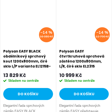
Rozměr: 120x80 cm • Šířka:
Rozměr: 120x80 cm • Šířka:
1200...
1200...
–14 %
–14 %
16 080 Kč
12 790 Kč
Polysan EASY BLACK
Polysan EASY
obdélníkový sprchový
čtvrtkruhová sprchová
kout 1200x800mm, čiré
zástěna 1200x800mm,
sklo L/P varianta EL1215B-
L/R, čiré sklo EL2315
02
13 829 Kč
10 999 Kč
Skladem na centrále
Skladem na centrále
DO KOŠÍKU
DO KOŠÍKU
Elegantní řada sprchových
Elegantní řada sprchových
zástěn EASY BLACK
zástěn EASY představuje