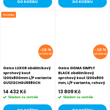
DO KOŠÍKU
DO KOŠÍKU
Novinka
–18 %
–18 %
17 600 Kč
16 840 Kč
Gelco LUXOR obdélníkový
Gelco SIGMA SIMPLY
sprchový kout
BLACK obdélníkový
1200x800mm L/P varianta
sprchový kout 1200x800
GU1212CHGU5680CH
mm, L/P varianta, rohový
vstup, čiré sklo GS2112B-
14 432 Kč
13 809 Kč
05
Skladem na centrále
Skladem na centrále