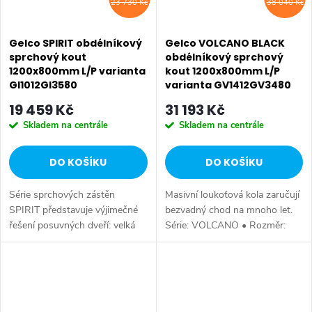
23 730 Kč
38 040 Kč
Gelco SPIRIT obdélníkový
Gelco VOLCANO BLACK
sprchový kout
obdélníkový sprchový
1200x800mm L/P varianta
kout 1200x800mm L/P
GI1012GI3580
varianta GV1412GV3480
19 459 Kč
31 193 Kč
Skladem na centrále
Skladem na centrále
DO KOŠÍKU
DO KOŠÍKU
Série sprchových zástěn
Masivní loukoťová kola zaručují
SPIRIT představuje výjimečné
bezvadný chod na mnoho let.
řešení posuvných dveří: velká
Série: VOLCANO • Rozměr:
kola se pohybují po spodním
120x80 cm • Šířka: 1200 mm •
SALECODE:EXTRA20:6:%
SALECODE:EXTRA20:6:%
vodícím profilu, který zároveň
Výška: 2180 mm • Hloubka:
slouží jako přetoková lišta.
800 mm • Tloušťka: skla 8
Vzpěra...
mm...