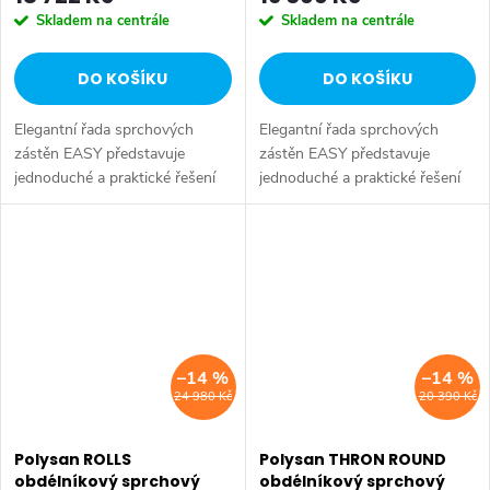
Skladem na centrále
Skladem na centrále
DO KOŠÍKU
DO KOŠÍKU
Elegantní řada sprchových
Elegantní řada sprchových
zástěn EASY představuje
zástěn EASY představuje
jednoduché a praktické řešení
jednoduché a praktické řešení
pro sprchování ve svěžím a
pro sprchování ve svěžím a
SALECODE:EXTRA20:6:%
SALECODE:EXTRA20:6:%
lehkém designu. Zástěny s
lehkém designu. Zástěny s
posuvnými dveřmi se posouvají
posuvnými dveřmi se posouvají
na zdvojených...
na zdvojených...
–14 %
–14 %
24 980 Kč
20 390 Kč
Polysan ROLLS
Polysan THRON ROUND
obdélníkový sprchový
obdélníkový sprchový