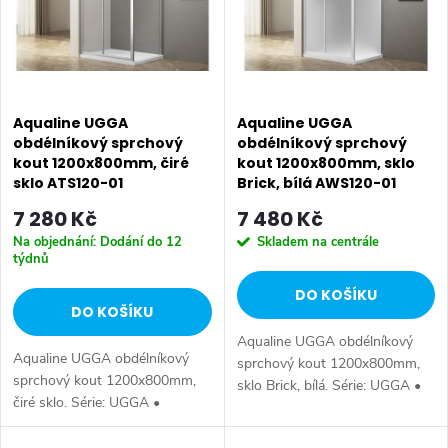
p
n
i
í
s
p
p
Aqualine UGGA
Aqualine UGGA
r
obdélníkový sprchový
obdélníkový sprchový
kout 1200x800mm, čiré
kout 1200x800mm, sklo
r
o
sklo ATS120-01
Brick, bílá AWS120-01
o
7 280 Kč
7 480 Kč
d
Na objednání: Dodání do 12
Skladem na centrále
d
týdnů
u
DO KOŠÍKU
u
DO KOŠÍKU
k
Aqualine UGGA obdélníkový
k
Aqualine UGGA obdélníkový
t
sprchový kout 1200x800mm,
sprchový kout 1200x800mm,
sklo Brick, bílá. Série: UGGA •
t
čiré sklo. Série: UGGA •
Rozměr: 120x80 cm • Šířka:
ů
Rozměr: 120x80 cm • Šířka:
1200 mm • Výška: 1850 mm •
1200 mm • Výška: 1850 mm •