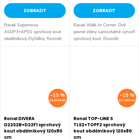
ZOBRAZIT
ZOBRAZIT
Ravak Supernova
Ravak Walk-In Corner, Dvě
ASDP3+APSS sprchový kout
pevné stěny samostatné vytvoří
obdélníkový čtyřdílný. Rozměr:
sprchový kout. Rozměr:
120x80 cm. Výška: 198 cm.
120x80 cm. Výška: 200 cm.
Výběr rámu - bílá, satin, černá.
Výběr profilu - lesk, černá.
Výběr skla - čiré, grape, pearl.
Výběr skla - čiré. Dostupné
Dostupné...
rozměry...
–15 %
–15 %
21 974 Kč
27 165 Kč
Ronal DIVERA
Ronal TOP-LINE S
D22S2B+D22F1 sprchový
TLS2+TOPF2 sprchový
kout obdélníkový 120x80
kout obdélníkový 120x80
cm
cm