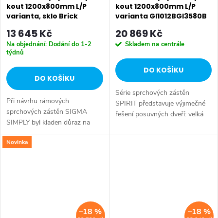
kout 1200x800mm L/P
kout 1200x800mm L/P
varianta, sklo Brick
varianta GI1012BGI3580B
GS4212GS4380
13 645 Kč
20 869 Kč
Na objednání: Dodání do 1-2
Skladem na centrále
týdnů
DO KOŠÍKU
DO KOŠÍKU
Série sprchových zástěn
Při návrhu rámových
SPIRIT představuje výjimečné
sprchových zástěn SIGMA
řešení posuvných dveří: velká
SIMPLY byl kladen důraz na
kola se pohybují po spodním
eleganci, funkčnost a zejména
vodícím profilu, který zároveň
Novinka
snadnou a rychlou instalaci.
slouží jako přetoková lišta.
Tenké profily z leštěného hliníku
Vzpěra...
zachovávají...
–18 %
–18 %