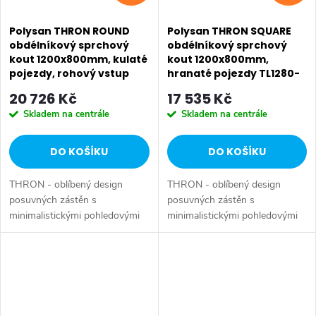
Polysan THRON ROUND
Polysan THRON SQUARE
obdélníkový sprchový
obdélníkový sprchový
kout 1200x800mm, kulaté
kout 1200x800mm,
pojezdy, rohový vstup
hranaté pojezdy TL1280-
TL2280-5005
5002
20 726 Kč
17 535 Kč
Skladem na centrále
Skladem na centrále
DO KOŠÍKU
DO KOŠÍKU
THRON - oblíbený design
THRON - oblíbený design
posuvných zástěn s
posuvných zástěn s
minimalistickými pohledovými
minimalistickými pohledovými
koly, která zajišťují tichý a lehký
koly, která zajišťují tichý a lehký
SALECODE:EXTRA20:6:%
pohyb masivních skleněných
pohyb masivních skleněných
dveří z čirého skla. Úchyty
dveří z čirého skla. Úchyty
pojezdných kol...
pojezdných kol...