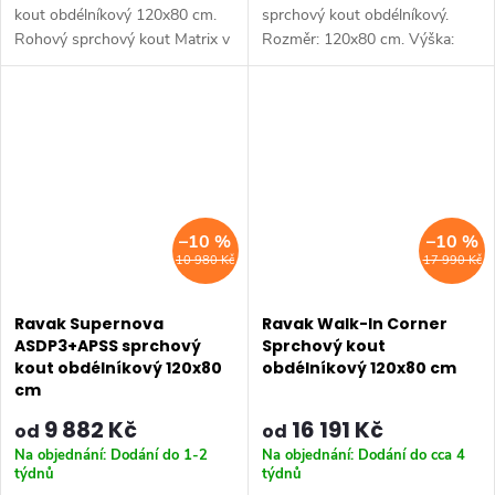
kout obdélníkový 120x80 cm.
sprchový kout obdélníkový.
Rohový sprchový kout Matrix v
Rozměr: 120x80 cm. Výška:
bílém, chromovém nebo satin
195 cm. Výběr rámu - chrom,
provedení a s výplní z čirého
černá. Výběr skla - čiré. Typ
skla s ochrannou vrstvou
otevírání: Dostupné rozměry
Ravak...
100x80...
–10 %
–10 %
10 980 Kč
17 990 Kč
Ravak Supernova
Ravak Walk-In Corner
ASDP3+APSS sprchový
Sprchový kout
kout obdélníkový 120x80
obdélníkový 120x80 cm
cm
9 882 Kč
16 191 Kč
od
od
Na objednání: Dodání do 1-2
Na objednání: Dodání do cca 4
týdnů
týdnů