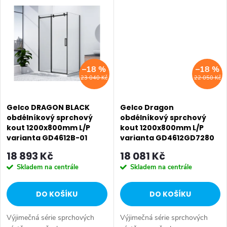
ů
Hloubka: 800 mm • Tloušťka:
Hloubka: 800 mm • Tloušťka:
skla 5 mm...
skla 5 mm Rámové...
–18 %
–18 %
23 040 Kč
22 050 Kč
Gelco DRAGON BLACK
Gelco Dragon
obdélníkový sprchový
obdélníkový sprchový
kout 1200x800mm L/P
kout 1200x800mm L/P
varianta GD4612B-01
varianta GD4612GD7280
18 893 Kč
18 081 Kč
Skladem na centrále
Skladem na centrále
DO KOŠÍKU
DO KOŠÍKU
Výjimečná série sprchových
Výjimečná série sprchových