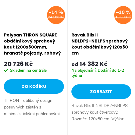
–14 %
–10 %
24 100 Kč
15 980 Kč
Polysan THRON SQUARE
Ravak Blix II
obdélníkový sprchový
NBLDP2+NBLPS sprchový
kout 1200x800mm,
kout obdélníkový 120x80
hranaté pojezdy, rohový
cm
vstup TL2280-5002
20 726 Kč
14 382 Kč
od
Skladem na centrále
Na objednání: Dodání do 1-2
týdnů
DO KOŠÍKU
ZOBRAZIT
THRON - oblíbený design
Ravak Blix II NBLDP2+NBLPS
posuvných zástěn s
sprchový kout čtvercový.
minimalistickými pohledovými
Rozměr: 120x80 cm. Výška:
koly, která zajišťují tichý a lehký
195 cm. Výběr rámu - bílá
pohyb masivních skleněných
matná, chrom, černá. Výběr
dveří z čirého skla. Úchyty