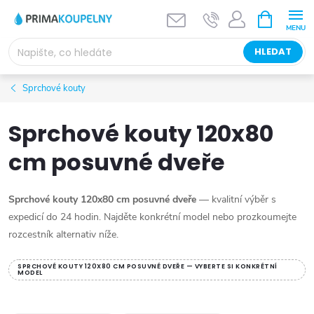
Přejít
NÁKUPNÍ
KOŠÍK
na
obsah
HLEDAT
Sprchové kouty
Sprchové kouty 120x80
cm posuvné dveře
Sprchové kouty 120x80 cm posuvné dveře
— kvalitní výběr s
expedicí do 24 hodin. Najděte konkrétní model nebo prozkoumejte
rozcestník alternativ níže.
SPRCHOVÉ KOUTY 120X80 CM POSUVNÉ DVEŘE — VYBERTE SI KONKRÉTNÍ
MODEL