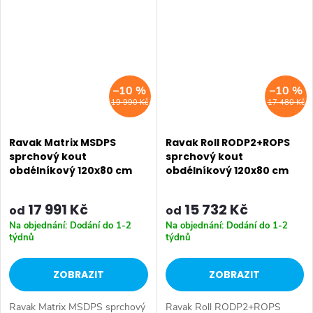
skla - čiré. Typ otevírání:
pojezdných kol...
Dostupné...
–10 %
–10 %
19 990 Kč
17 480 Kč
Ravak Matrix MSDPS
Ravak Roll RODP2+ROPS
sprchový kout
sprchový kout
obdélníkový 120x80 cm
obdélníkový 120x80 cm
17 991 Kč
15 732 Kč
od
od
Na objednání: Dodání do 1-2
Na objednání: Dodání do 1-2
týdnů
týdnů
ZOBRAZIT
ZOBRAZIT
Ravak Matrix MSDPS sprchový
Ravak Roll RODP2+ROPS