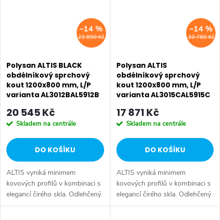
–14 %
–14 %
23 890 Kč
20 780 Kč
Polysan ALTIS BLACK
Polysan ALTIS
obdélníkový sprchový
obdélníkový sprchový
kout 1200x800 mm, L/P
kout 1200x800 mm, L/P
varianta AL3012BAL5912B
varianta AL3015CAL5915C
20 545 Kč
17 871 Kč
Skladem na centrále
Skladem na centrále
DO KOŠÍKU
DO KOŠÍKU
ALTIS vyniká minimem
ALTIS vyniká minimem
kovových profilů v kombinaci s
kovových profilů v kombinaci s
elegancí čirého skla. Odlehčený
elegancí čirého skla. Odlehčený
dojem umocňuje i jednoduché a
dojem umocňuje i jednoduché a
SALECODE:EXTRA20:6:%
SALECODE:EXTRA20:6:%
praktické madlo. Série: ALTIS •
praktické madlo. Série: ALTIS •