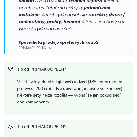
soulad
dveří a vaničky,
cenová úspora
10–15 %
r
oproti samostatnému nákupu,
jednoduchá
instalace
. Set obvykle obsahuje:
vaničku, dveře /
v
boční stěny, profily, těsnění
. Sifon a sprchový set
jsou obvykle samostatně.
k
Specialista prodeje sprchových koutů
y
PRIMAKOUPELNY.cz
v
ý
Tip od PRIMAKOUPELNY
p
V setu vždy zkontrolujte
výšku
dveří (185 cm minimum,
pro vyšší 200 cm) a
typ otevírání
(posuvné vs. křídlové).
i
Některé sety nelze rozdělit — vyplatí se jen pokud sedí
oba komponenty.
s
u
Tip od PRIMAKOUPELNY