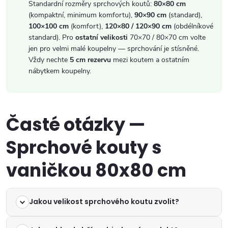
Standardní rozměry sprchových koutů:
80×80 cm
(kompaktní, minimum komfortu),
90×90 cm
(standard),
100×100 cm
(komfort),
120×80 / 120×90 cm
(obdélníkové
standard). Pro
ostatní velikosti
70×70 / 80×70 cm volte
jen pro velmi malé koupelny — sprchování je stísněné.
Vždy nechte
5 cm rezervu
mezi koutem a ostatním
nábytkem koupelny.
Časté otázky —
Sprchové kouty s
vaničkou 80x80 cm
Jakou velikost sprchového koutu zvolit?