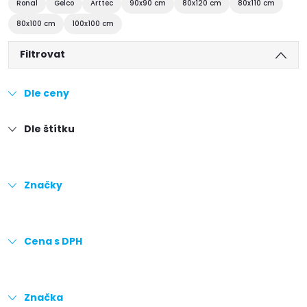
Ronal
Gelco
Arttec
90x90 cm
80x120 cm
80x110 cm
80x100 cm
100x100 cm
Filtrovat
Dle ceny
Dle štítku
Značky
Cena s DPH
Značka