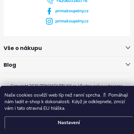
+420603160776
primakoupelny.cz
primakoupelny.cz
Vše o nákupu
Blog
Copyright 2026
PRIMAKOUPELNY.cz
. Všechna práva vyhrazena.
Naše cookies osvěží web líp než ranní sprcha. 🚿 Pomáhají
Vytvořil Shoptet
nám ladit e-shop k dokonalosti. Když je odklepnete, zmizí
vám i tato otravná EU hláška.
Nastavení