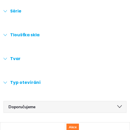
Série
Tloušťka skla
Tvar
Typ otevírání
Ř
Doporučujeme
a
Nejlevnější
V
Akce