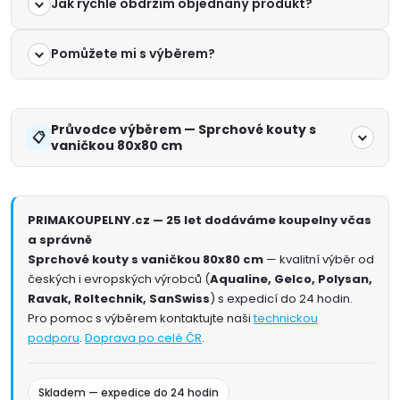
Jak rychle obdržím objednaný produkt?
Pomůžete mi s výběrem?
Průvodce výběrem — Sprchové kouty s
vaničkou 80x80 cm
PRIMAKOUPELNY.cz — 25 let dodáváme koupelny včas
a správně
Sprchové kouty s vaničkou 80x80 cm
— kvalitní výběr od
českých i evropských výrobců (
Aqualine, Gelco, Polysan,
Ravak, Roltechnik, SanSwiss
) s expedicí do 24 hodin.
Pro pomoc s výběrem kontaktujte naši
technickou
podporu
.
Doprava po celé ČR
.
Skladem — expedice do 24 hodin