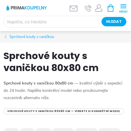
Přejít
NÁKUPNÍ
KOŠÍK
na
obsah
HLEDAT
Sprchové kouty s vaničkou
Sprchové kouty s
vaničkou 80x80 cm
Sprchové kouty s vaničkou 80x80 cm
— kvalitní výběr s expedicí
do 24 hodin. Najděte konkrétní model nebo prozkoumejte
rozcestník alternativ níže.
SPRCHOVÉ KOUTY S VANIČKOU 80X80 CM — VYBERTE SI KONKRÉTNÍ MODEL