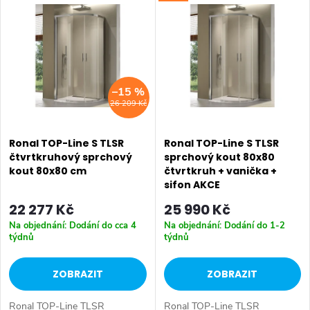
z
Nejdražší
ý
Nejprodávanější
e
p
Abecedně
n
i
–15 %
í
26 209 Kč
s
p
p
Ronal TOP-Line S TLSR
Ronal TOP-Line S TLSR
r
čtvrtkruhový sprchový
sprchový kout 80x80
kout 80x80 cm
čtvrtkruh + vanička +
r
o
sifon AKCE
o
22 277 Kč
25 990 Kč
d
Na objednání: Dodání do cca 4
Na objednání: Dodání do 1-2
d
týdnů
týdnů
u
u
ZOBRAZIT
ZOBRAZIT
k
k
Ronal TOP-Line TLSR
Ronal TOP-Line TLSR