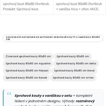
t
sprchový kout 80x80 čtvrtkruh.
sprchový kout 80x80 čtvrtkruh
t
Produkt: Sprchový kout.
+ vanička Arca + sifon AKCE,
ů
Značka výrobce: Ronal. Délka:
Produkt: Sifon, Sprchový kout,
ů
80. Rozměry: 80x80. Šířka (cm):
Vanička. Značka výrobce: Ronal.
80. Tvar: Čtvrtkruhový. Barva:
Délka: 80. Rozměry: 80x80.
O
Chrom....
Šířka...
v
SOUVISEJÍCÍ KATEGORIE KE KATEGORII SPRCHOVÉ KOUTY S VANIČKOU 80X80
CM
l
á
Čtvercové sprchové kouty 80x80 cm
Sprchové kouty 80x80 cm
d
Sprchové kouty 80x80 cm Aqualine
Sprchové kouty 80x80 cm Gelco
Sprchové kouty 80x80 cm Polysan
Sprchové kouty 80x80 cm Ronal
a
Sprchové kouty 80x80 cm Ravak
Sprchové kouty 80x80 cm Arttec
c
í
Sprchové kouty s vaničkou v setu
= kompletní
řešení v jednotném designu. Výhody:
rozměrový
p