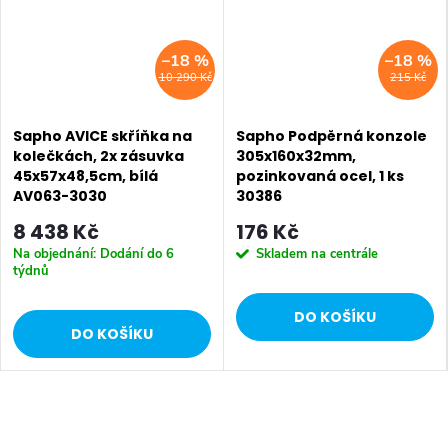
–18 %
–18 %
10 290 Kč
215 Kč
Sapho AVICE skříňka na
Sapho Podpěrná konzole
kolečkách, 2x zásuvka
305x160x32mm,
45x57x48,5cm, bílá
pozinkovaná ocel, 1 ks
AV063-3030
30386
8 438 Kč
176 Kč
Na objednání: Dodání do 6
Skladem na centrále
týdnů
DO KOŠÍKU
DO KOŠÍKU