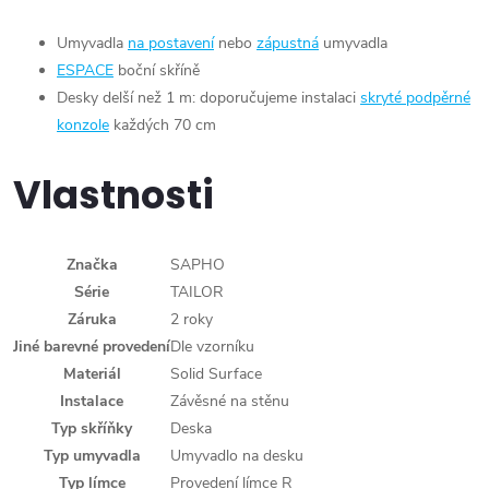
Umyvadla
na postavení
nebo
zápustná
umyvadla
ESPACE
boční skříně
Desky delší než 1 m: doporučujeme instalaci
skryté podpěrné
konzole
každých 70 cm
Vlastnosti
Značka
SAPHO
Série
TAILOR
Záruka
2 roky
Jiné barevné provedení
Dle vzorníku
Materiál
Solid Surface
Instalace
Závěsné na stěnu
Typ skříňky
Deska
Typ umyvadla
Umyvadlo na desku
Typ límce
Provedení límce R