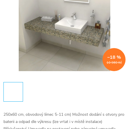
–18 %
10 980 Kč
250x60 cm, obvodový límec 5-11 cm) Možnost dodání s otvory pro
baterii a odpad dle výkresu (lze vrtat i v místě instalace)
Příslušenství: Umyvadla na postavení nebo zápustná umyvadla