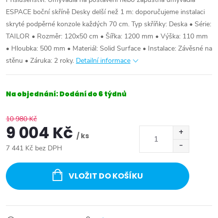
ESPACE boční skříně Desky delší než 1 m: doporučujeme instalaci
skryté podpěrné konzole každých 70 cm. Typ skříňky: Deska • Série:
TAILOR • Rozměr: 120x50 cm • Šířka: 1200 mm • Výška: 110 mm
• Hloubka: 500 mm • Materiál: Solid Surface • Instalace: Závěsné na
stěnu • Záruka: 2 roky.
Detailní informace
Na objednání: Dodání do 6 týdnů
10 980 Kč
9 004 Kč
/ ks
7 441 Kč bez DPH
Měrná
cena:
VLOŽIT DO KOŠÍKU