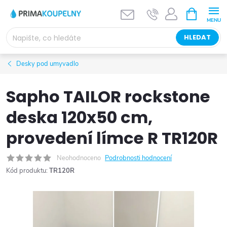
Přejít
NÁKUPNÍ
KOŠÍK
na
obsah
HLEDAT
Desky pod umyvadlo
Sapho TAILOR rockstone
deska 120x50 cm,
provedení límce R TR120R
Neohodnoceno
Podrobnosti hodnocení
Kód produktu:
TR120R