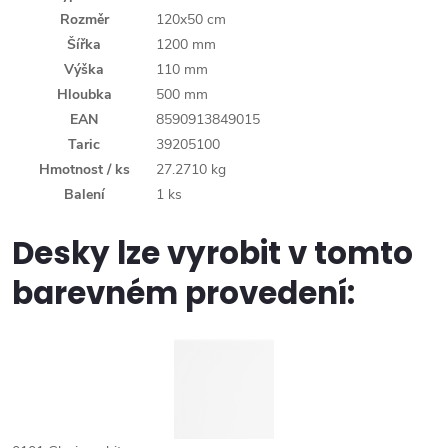
Rozměr
120x50 cm
Šířka
1200 mm
Výška
110 mm
Hloubka
500 mm
EAN
8590913849015
Taric
39205100
Hmotnost / ks
27.2710 kg
Balení
1 ks
Desky lze vyrobit v tomto
barevném provedení: