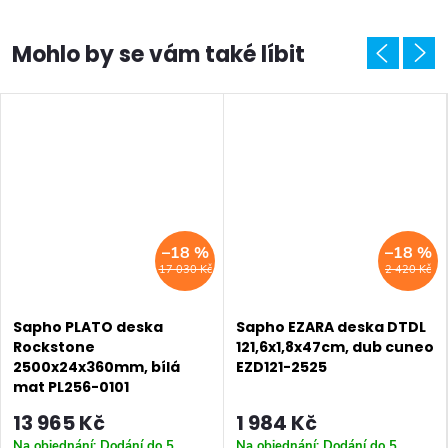
–18 %
–18 %
17 030 Kč
2 420 Kč
Sapho PLATO deska
Sapho EZARA deska DTDL
Rockstone
121,6x1,8x47cm, dub cuneo
2500x24x360mm, bílá
EZD121-2525
mat PL256-0101
13 965 Kč
1 984 Kč
Na objednání: Dodání do 5
Na objednání: Dodání do 5