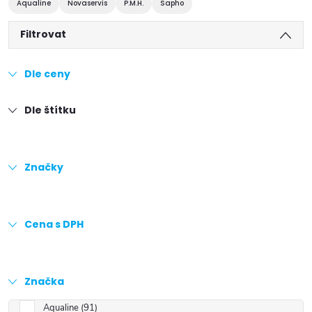
Aqualine
Novaservis
P.M.H.
Sapho
Filtrovat
Dle ceny
Dle štítku
Značky
Cena s DPH
Značka
Aqualine
91