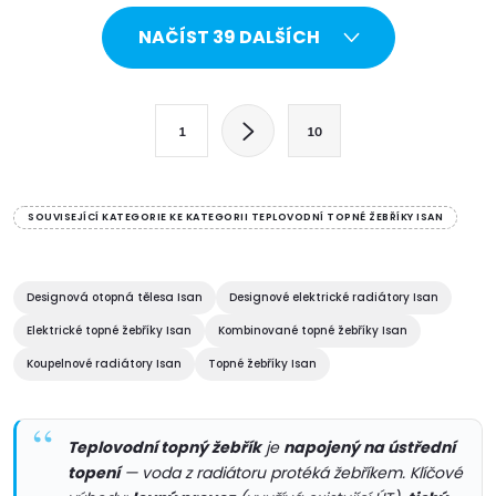
mm
O
NAČÍST 39 DALŠÍCH
v
l
S
1
10
t
á
r
d
á
SOUVISEJÍCÍ KATEGORIE KE KATEGORII TEPLOVODNÍ TOPNÉ ŽEBŘÍKY ISAN
a
n
k
c
o
Designová otopná tělesa Isan
Designové elektrické radiátory Isan
í
v
Elektrické topné žebříky Isan
Kombinované topné žebříky Isan
á
Koupelnové radiátory Isan
Topné žebříky Isan
p
n
r
í
Teplovodní topný žebřík
je
napojený na ústřední
v
topení
— voda z radiátoru protéká žebříkem. Klíčové