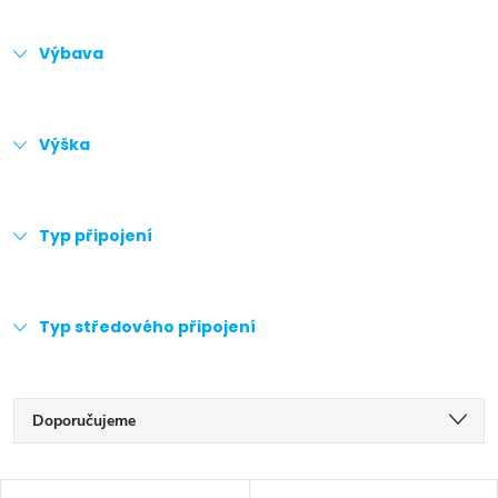
Výbava
Výška
Typ připojení
Typ středového připojení
Ř
Doporučujeme
a
Nejlevnější