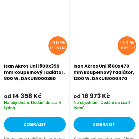
1800x170 mm 1800x350 mm
1800x170 mm 1800x350 mm
1800x470 mm...
1800x470 mm...
–10 %
–10 %
15 954 Kč
18 859 Kč
Isan Akros Uni 1800x350
Isan Akros Uni 1800x470
mm koupelnový radiátor,
mm koupelnový radiátor,
800 W, DAKU18000350
1200 W, DAKU18000470
14 358 Kč
16 973 Kč
od
od
Na objednání: Dodání do cca 4
Na objednání: Dodání do cca 4
týdnů
týdnů
ZOBRAZIT
ZOBRAZIT
Koupelnový radiátor Isan Akros
Koupelnový radiátor Isan Akros