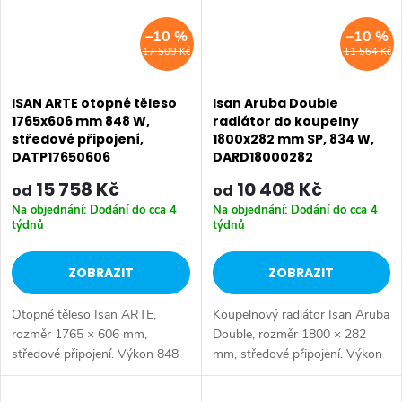
–10 %
–10 %
17 509 Kč
11 564 Kč
ISAN ARTE otopné těleso
Isan Aruba Double
1765x606 mm 848 W,
radiátor do koupelny
středové připojení,
1800x282 mm SP, 834 W,
DATP17650606
DARD18000282
15 758 Kč
10 408 Kč
od
od
Na objednání: Dodání do cca 4
Na objednání: Dodání do cca 4
týdnů
týdnů
ZOBRAZIT
ZOBRAZIT
Otopné těleso Isan ARTE,
Koupelnový radiátor Isan Aruba
rozměr 1765 × 606 mm,
Double, rozměr 1800 × 282
středové připojení. Výkon 848
mm, středové připojení. Výkon
W, ocelová konstrukce. Pro
834 W.
připojení do centrální otopné