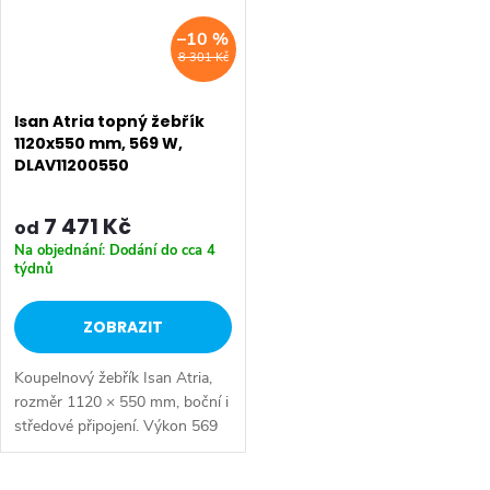
–10 %
8 301 Kč
Isan Atria topný žebřík
1120x550 mm, 569 W,
DLAV11200550
7 471 Kč
od
Na objednání: Dodání do cca 4
týdnů
ZOBRAZIT
Koupelnový žebřík Isan Atria,
rozměr 1120 × 550 mm, boční i
středové připojení. Výkon 569
W. Dostupné rozměry 800x550
mm 1120x550 mm 1520x550