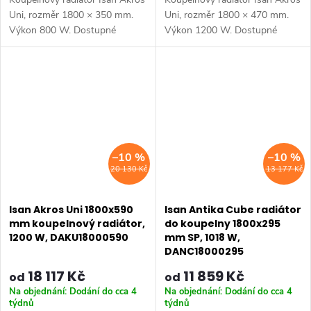
Uni, rozměr 1800 × 350 mm.
Uni, rozměr 1800 × 470 mm.
Výkon 800 W. Dostupné
Výkon 1200 W. Dostupné
rozměry 1500x350 mm
rozměry 1500x350 mm
1500x470 mm 1500x590 mm
1500x470 mm 1500x590 mm
1800x170 mm 1800x350 mm
1800x170 mm 1800x350 mm
1800x470 mm...
1800x470 mm...
–10 %
–10 %
20 130 Kč
13 177 Kč
Isan Akros Uni 1800x590
Isan Antika Cube radiátor
mm koupelnový radiátor,
do koupelny 1800x295
1200 W, DAKU18000590
mm SP, 1018 W,
DANC18000295
18 117 Kč
11 859 Kč
od
od
Na objednání: Dodání do cca 4
Na objednání: Dodání do cca 4
týdnů
týdnů