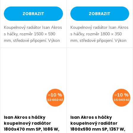
ZOBRAZIT
ZOBRAZIT
Koupelnový radiátor Isan Akros
Koupelnový radiátor Isan Akros
s háčky, rozměr 1500 × 590
s háčky, rozměr 1800 × 350
mm, středové připojení. Výkon
mm, středové připojení. Výkon
1142 W, ocelová konstrukce.
814 W, ocelová konstrukce.
Vhodné pro nízkoteplotní
Vhodné pro nízkoteplotní
otopné soustavy. Dostupné
otopné soustavy. Dostupné
rozměry...
rozměry...
–10 %
–10 %
12 602 Kč
15 943 Kč
Isan Akros s háčky
Isan Akros s háčky
koupelnový radiátor
koupelnový radiátor
1800x470 mm SP, 1086 W,
1800x590 mm SP, 1357 W,