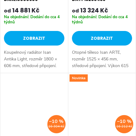
14 881 Kč
13 324 Kč
od
od
Na objednání: Dodání do cca 4
Na objednání: Dodání do cca 4
týdnů
týdnů
ZOBRAZIT
ZOBRAZIT
Koupelnový radiátor Isan
Otopné těleso Isan ARTE,
Antika Light, rozměr 1800 ×
rozměr 1525 × 456 mm,
606 mm, středové připojení.
středové připojení. Výkon 615
Výkon 1643 W.
W, ocelová konstrukce. Pro
Novinka
připojení do centrální otopné
soustavy. Dostupné rozměry
1525x456 mm...
–10 %
–10 %
16 304 Kč
16 212 Kč