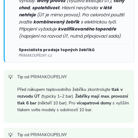
výhody:
levný provoz
(využívá existující ÚT),
tichý
k
chod
,
spolehlivost
. Hlavní nevýhoda:
v létě
y
nehřeje
(ÚT je mimo provoz). Pro celoroční použití
zvažte
kombinovaný žebřík
s elektrickou tyčí.
v
Připojení vyžaduje
kvalifikovaného topenáře
(napojení na rozvod ÚT, nutná připojovací sada).
ý
Specialista prodeje topných žebříků
p
PRIMAKOUPELNY.cz
i
s
Tip od PRIMAKOUPELNY
u
Před nákupem teplovodního žebříku zkontrolujte
tlak v
rozvodu ÚT
(typicky 1–2 bar).
Žebříky mají max. provozní
tlak 6 bar
(někteří 10 bar). Pro
vícepatrové domy
s vyšším
tlakem volte modely s odolností 10 bar.
Tip od PRIMAKOUPELNY