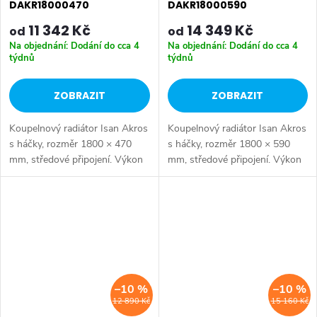
DAKR18000470
DAKR18000590
11 342 Kč
14 349 Kč
od
od
Na objednání: Dodání do cca 4
Na objednání: Dodání do cca 4
týdnů
týdnů
ZOBRAZIT
ZOBRAZIT
Koupelnový radiátor Isan Akros
Koupelnový radiátor Isan Akros
s háčky, rozměr 1800 × 470
s háčky, rozměr 1800 × 590
mm, středové připojení. Výkon
mm, středové připojení. Výkon
1086 W, ocelová konstrukce.
1357 W, ocelová konstrukce.
Vhodné pro nízkoteplotní
Vhodné pro nízkoteplotní
otopné soustavy. Dostupné
otopné soustavy. Dostupné
rozměry...
rozměry...
–10 %
–10 %
12 890 Kč
15 160 Kč