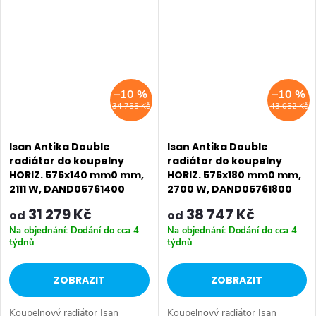
576x1400 mm 576x1800 mm
–10 %
–10 %
34 755 Kč
43 052 Kč
Isan Antika Double
Isan Antika Double
radiátor do koupelny
radiátor do koupelny
HORIZ. 576x140 mm0 mm,
HORIZ. 576x180 mm0 mm,
2111 W, DAND05761400
2700 W, DAND05761800
31 279 Kč
38 747 Kč
od
od
Na objednání: Dodání do cca 4
Na objednání: Dodání do cca 4
týdnů
týdnů
ZOBRAZIT
ZOBRAZIT
Koupelnový radiátor Isan
Koupelnový radiátor Isan