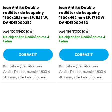
Isan Antika Double
Isan Antika Double
radiátor do koupelny
radiátor do koupelny
1800x282 mm SP, 1127 W,
1800x462 mm SP, 1793 W,
DAND18000282
DAND18000462
13 293 Kč
19 723 Kč
od
od
Na objednání: Dodání do cca 4
Na objednání: Dodání do cca 4
týdnů
týdnů
ZOBRAZIT
ZOBRAZIT
Koupelnový radiátor Isan
Koupelnový radiátor Isan
Antika Double, rozměr 1800 ×
Antika Double, rozměr 1800 ×
282 mm, středové připojení.
462 mm, středové připojení.
Výkon 1127 W.
Výkon 1793 W.