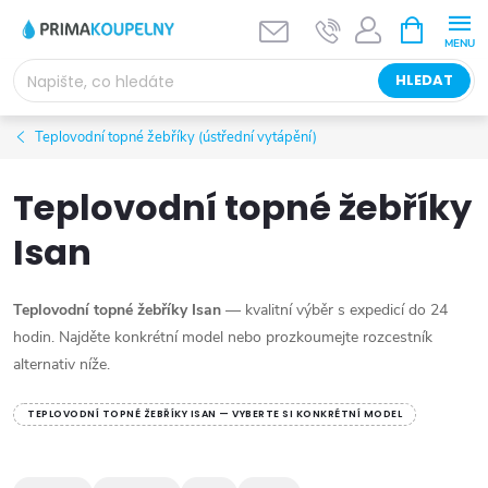
Přejít
NÁKUPNÍ
KOŠÍK
na
obsah
HLEDAT
Teplovodní topné žebříky (ústřední vytápění)
Teplovodní topné žebříky
Isan
Teplovodní topné žebříky Isan
— kvalitní výběr s expedicí do 24
hodin. Najděte konkrétní model nebo prozkoumejte rozcestník
alternativ níže.
TEPLOVODNÍ TOPNÉ ŽEBŘÍKY ISAN — VYBERTE SI KONKRÉTNÍ MODEL