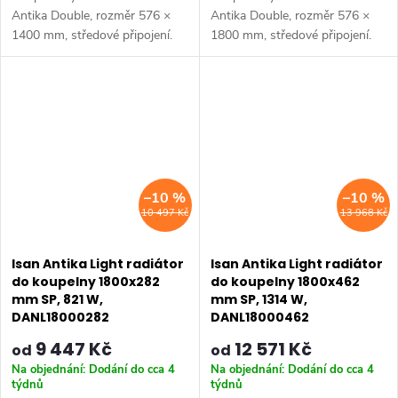
Antika Double, rozměr 576 ×
Antika Double, rozměr 576 ×
1400 mm, středové připojení.
1800 mm, středové připojení.
Výkon 2111 W. Dostupné
Výkon 2700 W. Dostupné
rozměry 576x1000 mm
rozměry 576x1000 mm
576x1400 mm 576x1800 mm
576x1400 mm 576x1800 mm
–10 %
–10 %
10 497 Kč
13 968 Kč
Isan Antika Light radiátor
Isan Antika Light radiátor
do koupelny 1800x282
do koupelny 1800x462
mm SP, 821 W,
mm SP, 1314 W,
DANL18000282
DANL18000462
9 447 Kč
12 571 Kč
od
od
Na objednání: Dodání do cca 4
Na objednání: Dodání do cca 4
týdnů
týdnů