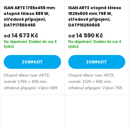
ISAN ARTE 1765x456 mm
ISAN ARTE otopné těleso
otopné těleso 689 W,
1525x606 mm 758 W,
středové připojení,
středové připojení,
DATP17650456
DATP15250606
14 673 Kč
14 590 Kč
od
od
Na objednání: Dodání do cca 4
Na objednání: Dodání do cca 4
týdnů
týdnů
ZOBRAZIT
ZOBRAZIT
Otopné těleso Isan ARTE,
Otopné těleso Isan ARTE,
rozměr 1765 × 456 mm,
rozměr 1525 × 606 mm,
středové připojení. Výkon 689
středové připojení. Výkon 758
W, ocelová konstrukce. Pro
W, ocelová konstrukce. Pro
připojení do centrální otopné
připojení do centrální otopné
soustavy. Dostupné rozměry
soustavy. Dostupné rozměry
1525x456 mm...
1525x606 mm...