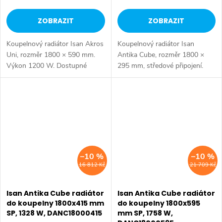
ZOBRAZIT
ZOBRAZIT
Koupelnový radiátor Isan Akros
Koupelnový radiátor Isan
Uni, rozměr 1800 × 590 mm.
Antika Cube, rozměr 1800 ×
Výkon 1200 W. Dostupné
295 mm, středové připojení.
rozměry 1500x350 mm
Výkon 1018 W. Dostupné
1500x470 mm 1500x590 mm
rozměry 1800x295 mm
1800x170 mm 1800x350 mm
1800x415 mm 1800x595 mm
1800x470 mm...
–10 %
–10 %
16 812 Kč
21 709 Kč
Isan Antika Cube radiátor
Isan Antika Cube radiátor
do koupelny 1800x415 mm
do koupelny 1800x595
SP, 1328 W, DANC18000415
mm SP, 1758 W,