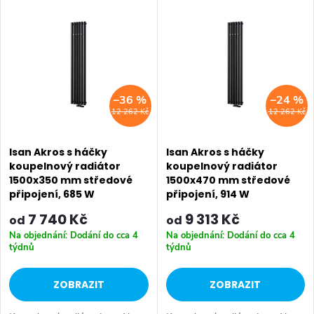
V
z
Nejdražší
ý
Nejprodávanější
e
p
Abecedně
n
i
–36 %
–24 %
í
12 262 Kč
12 262 Kč
s
p
p
Isan Akros s háčky
Isan Akros s háčky
r
koupelnový radiátor
koupelnový radiátor
1500x350 mm středové
1500x470 mm středové
r
o
připojení, 685 W
připojení, 914 W
o
7 740 Kč
9 313 Kč
od
od
d
Na objednání: Dodání do cca 4
Na objednání: Dodání do cca 4
d
týdnů
týdnů
u
u
ZOBRAZIT
ZOBRAZIT
k