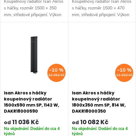
k
Koupelnový radiátor Isan Akros
Koupelnový radiátor Isan Akros
t
s háčky, rozměr 1500 × 350
s háčky, rozměr 1500 × 470
t
mm, středové připojení. Výkon
mm, středové připojení. Výkon
ů
685 W, ocelová konstrukce.
914 W, ocelová konstrukce.
ů
Vhodné pro nízkoteplotní
Vhodné pro nízkoteplotní
otopné soustavy. Dostupné
otopné soustavy. Dostupné
rozměry...
rozměry...
–10 %
–10 %
12 262 Kč
11 202 Kč
Isan Akros s háčky
Isan Akros s háčky
koupelnový radiátor
koupelnový radiátor
1500x590 mm SP, 1142 W,
1800x350 mm SP, 814 W,
DAKR18000590
DAKR18000350
11 036 Kč
10 082 Kč
od
od
Na objednání: Dodání do cca 4
Na objednání: Dodání do cca 4
týdnů
týdnů