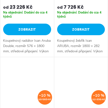
DARD05761800
23 226 Kč
7 726 Kč
od
od
Na objednání: Dodání do cca 4
Na objednání: Dodání do cca 4
týdnů
týdnů
ZOBRAZIT
ZOBRAZIT
Koupelnový radiátor Isan Aruba
Koupelnový žebřík Isan
Double, rozměr 576 × 1800
ARUBA, rozměr 1800 × 282
mm, středové připojení. Výkon
mm, středové připojení. Výkon
2026 W. Dostupné rozměry
530 W.
576x1000 mm 576x1400 mm
576x1800 mm
–10 %
–10 %
10 569 Kč
12 396 Kč