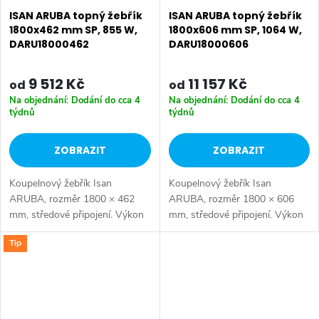
ISAN ARUBA topný žebřík
ISAN ARUBA topný žebřík
1800x462 mm SP, 855 W,
1800x606 mm SP, 1064 W,
DARU18000462
DARU18000606
9 512 Kč
11 157 Kč
od
od
Na objednání: Dodání do cca 4
Na objednání: Dodání do cca 4
týdnů
týdnů
ZOBRAZIT
ZOBRAZIT
Koupelnový žebřík Isan
Koupelnový žebřík Isan
ARUBA, rozměr 1800 × 462
ARUBA, rozměr 1800 × 606
mm, středové připojení. Výkon
mm, středové připojení. Výkon
855 W.
1064 W.
Tip