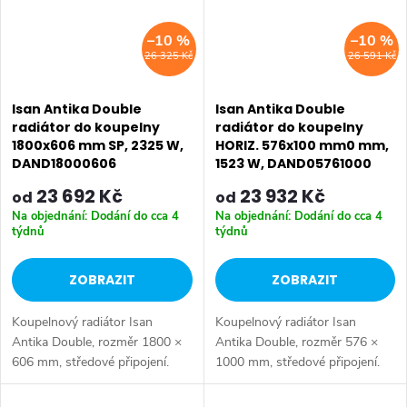
–10 %
–10 %
26 325 Kč
26 591 Kč
Isan Antika Double
Isan Antika Double
radiátor do koupelny
radiátor do koupelny
1800x606 mm SP, 2325 W,
HORIZ. 576x100 mm0 mm,
DAND18000606
1523 W, DAND05761000
23 692 Kč
23 932 Kč
od
od
Na objednání: Dodání do cca 4
Na objednání: Dodání do cca 4
týdnů
týdnů
ZOBRAZIT
ZOBRAZIT
Koupelnový radiátor Isan
Koupelnový radiátor Isan
Antika Double, rozměr 1800 ×
Antika Double, rozměr 576 ×
606 mm, středové připojení.
1000 mm, středové připojení.
Výkon 2325 W.
Výkon 1523 W. Dostupné
rozměry 576x1000 mm