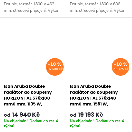
Double, rozměr 1800 × 462
Double, rozměr 1800 × 606
mm, středové připojení. Výkon
mm, středové připojení. Výkon
1334 W.
1667 W.
–10 %
–10 %
16 600 Kč
21 325 Kč
Isan Aruba Double
Isan Aruba Double
radiátor do koupelny
radiátor do koupelny
HORIZONTAL 576x100
HORIZONTAL 576x140
mm0 mm, 1135 W,
mm0 mm, 1581 W,
DARD05761000
DARD05761400
14 940 Kč
19 193 Kč
od
od
Na objednání: Dodání do cca 4
Na objednání: Dodání do cca 4
týdnů
týdnů