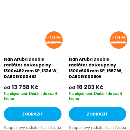
soustavy. Dostupné rozměry
1525x606 mm...
–10 %
–10 %
15 287 Kč
18 004 Kč
Isan Aruba Double
Isan Aruba Double
radiátor do koupelny
radiátor do koupelny
1800x462 mm SP, 1334 W,
1800x606 mm SP, 1667 W,
DARD18000462
DARD18000606
13 758 Kč
16 203 Kč
od
od
Na objednání: Dodání do cca 4
Na objednání: Dodání do cca 4
týdnů
týdnů
ZOBRAZIT
ZOBRAZIT
Koupelnový radiátor Isan Aruba
Koupelnový radiátor Isan Aruba