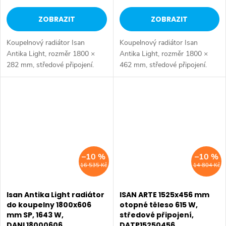
ZOBRAZIT
ZOBRAZIT
Koupelnový radiátor Isan
Koupelnový radiátor Isan
Antika Light, rozměr 1800 ×
Antika Light, rozměr 1800 ×
282 mm, středové připojení.
462 mm, středové připojení.
Výkon 821 W.
Výkon 1314 W.
–10 %
–10 %
16 535 Kč
14 804 Kč
Isan Antika Light radiátor
ISAN ARTE 1525x456 mm
do koupelny 1800x606
otopné těleso 615 W,
mm SP, 1643 W,
středové připojení,
DANL18000606
DATP15250456