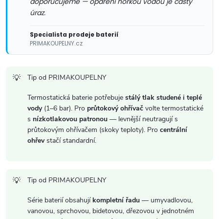
y
doporučujeme — opaření horkou vodou je častý
úraz.
v
Specialista prodeje baterií
ý
PRIMAKOUPELNY.cz
p
i
Tip od PRIMAKOUPELNY
s
Termostatická baterie potřebuje
stálý tlak studené i teplé
vody
(1–6 bar). Pro
průtokový ohřívač
volte termostatické
u
s
nízkotlakovou patronou
— levnější neutragují s
průtokovým ohřívačem (skoky teploty). Pro
centrální
ohřev
stačí standardní.
Tip od PRIMAKOUPELNY
Série baterií obsahují
kompletní řadu
— umyvadlovou,
vanovou, sprchovou, bidetovou, dřezovou v jednotném