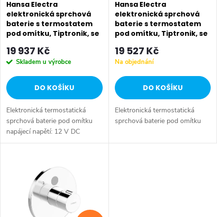
p
Hansa Electra
Hansa Electra
r
elektronická sprchová
elektronická sprchová
baterie s termostatem
baterie s termostatem
r
o
pod omítku, Tiptronik, se
pod omítku, Tiptronik, se
síťovým napájením,
síťovým napájením,
o
19 937 Kč
19 527 Kč
chrom 80919001
chrom 80919001
d
Skladem u výrobce
Na objednání
d
u
DO KOŠÍKU
DO KOŠÍKU
u
k
Elektronická termostatická
Elektronická termostatická
k
t
sprchová baterie pod omítku
sprchová baterie pod omítku
napájecí napětí: 12 V DC
t
ochranné krytí: IP 55 průtok:
ů
13,8 l/min rukojeť pro nastavení
ů
teploty TIPTRONIK ovládací...