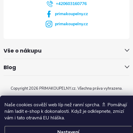
+420603160776
primakoupelny.cz
primakoupelny.cz
Vše o nákupu
Blog
Copyright 2026
PRIMAKOUPELNY.cz
. Všechna práva vyhrazena.
Vytvořil Shoptet
Naše cookies osvěží web líp než ranní sprcha. 🚿 Pomáhají
nám ladit e-shop k dokonalosti. Když je odklepnete, zmizí
vám i tato otravná EU hláška.
Nastavení