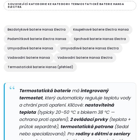
v
SOUVISEJÍCÍ KATEGORIE KE KATEGORII TERMOSTATICKÉ BATERIE HANSA
ELECTRA
l
á
Bezdotykové baterie Hansa Electra
Koupelnové baterie Electra Hansa
d
Podomítkové baterie Electra Hansa
Sprchové baterie Hansa Electra
Umyvadlové baterie Hansa
Umyvadlové baterie Hansa Electra
a
Vodovodní baterie Hansa
Vodovodní baterie Hansa Electra
c
Termostatické baterie Hansa (přehled)
í
p
Termostatická baterie
má
integrovaný
termostat
, který automaticky reguluje teplotu vody
r
a chrání proti opaření. Klíčové:
nastavitelná
teplota
(typicky 20–50 °C s blokem 38 °C —
v
ochrana proti opaření),
2 ovládací prvky
(teplota +
průtok separátně),
termostatická patrona
(Sedal
k
nebo specializovaná). Pro
rodiny s dětmi a seniory