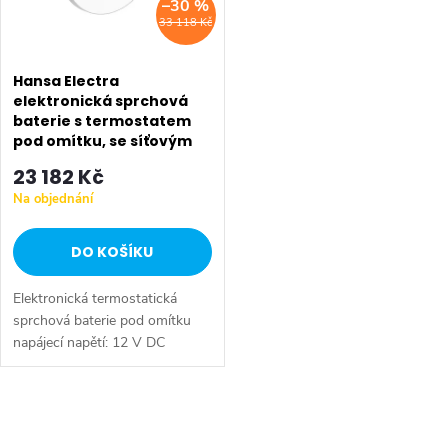
–30 %
33 118 Kč
Hansa Electra
elektronická sprchová
baterie s termostatem
pod omítku, se síťovým
napájením, chrom
23 182 Kč
80909001
Na objednání
DO KOŠÍKU
Elektronická termostatická
sprchová baterie pod omítku
napájecí napětí: 12 V DC
ochranné krytí: IP 55 průtok:
13,8 l/min rukojeť pro nastavení
teploty infračervený senzor...
O