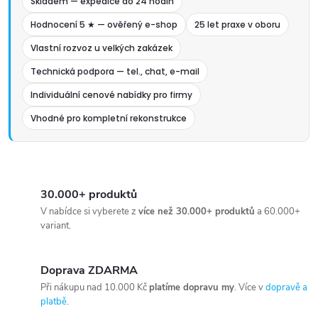
Skladem — expedice do 24 hodin
Hodnocení 5 ★ — ověřený e-shop
25 let praxe v oboru
Vlastní rozvoz u velkých zakázek
Technická podpora — tel., chat, e-mail
Individuální cenové nabídky pro firmy
Vhodné pro kompletní rekonstrukce
30.000+ produktů
V nabídce si vyberete z
více než 30.000+ produktů
a 60.000+
variant.
Doprava ZDARMA
Při nákupu nad 10.000 Kč
platíme dopravu my
. Více v
dopravě a
platbě
.