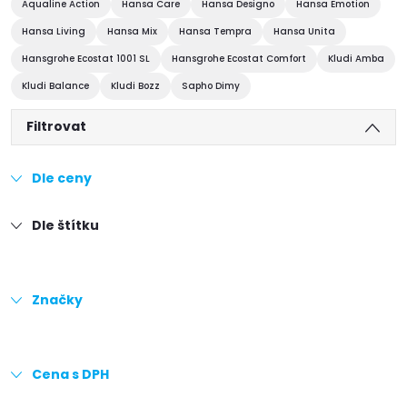
Aqualine Action
Hansa Care
Hansa Designo
Hansa Emotion
Hansa Living
Hansa Mix
Hansa Tempra
Hansa Unita
Hansgrohe Ecostat 1001 SL
Hansgrohe Ecostat Comfort
Kludi Amba
Kludi Balance
Kludi Bozz
Sapho Dimy
Filtrovat
Dle ceny
Dle štítku
Značky
Cena s DPH