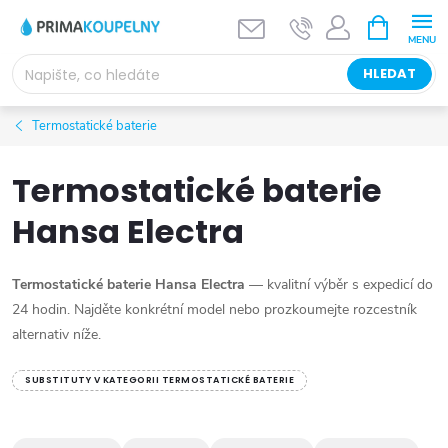
Přejít
NÁKUPNÍ
KOŠÍK
na
obsah
HLEDAT
Termostatické baterie
Termostatické baterie
Hansa Electra
Termostatické baterie Hansa Electra
— kvalitní výběr s expedicí do
24 hodin. Najděte konkrétní model nebo prozkoumejte rozcestník
alternativ níže.
SUBSTITUTY V KATEGORII TERMOSTATICKÉ BATERIE