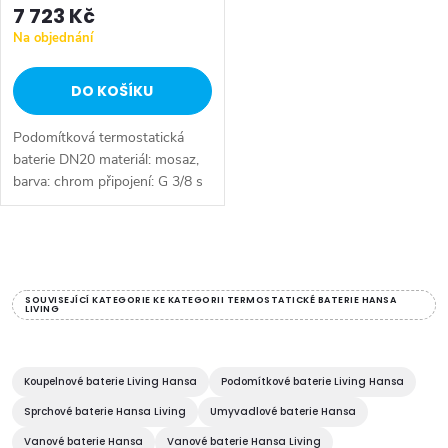
7 723 Kč
Na objednání
DO KOŠÍKU
Podomítková termostatická
baterie DN20 materiál: mosaz,
barva: chrom připojení: G 3/8 s
1 výstupem bez regulace
průtokového množství
instalace: na montážní těleso,
O
není...
v
SOUVISEJÍCÍ KATEGORIE KE KATEGORII TERMOSTATICKÉ BATERIE HANSA
LIVING
l
á
Koupelnové baterie Living Hansa
Podomítkové baterie Living Hansa
d
Sprchové baterie Hansa Living
Umyvadlové baterie Hansa
Vanové baterie Hansa
Vanové baterie Hansa Living