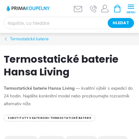
Přejít
NÁKUPNÍ
KOŠÍK
na
obsah
HLEDAT
Termostatické baterie
Termostatické baterie
Hansa Living
Termostatické baterie Hansa Living
— kvalitní výběr s expedicí do
24 hodin. Najděte konkrétní model nebo prozkoumejte rozcestník
alternativ níže.
SUBSTITUTY V KATEGORII TERMOSTATICKÉ BATERIE