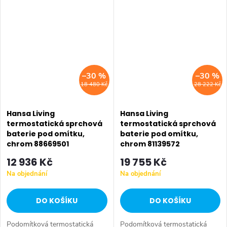
výstupy, s regulací průtokového
výstupy, s regulací průtokového
množství instalace na...
množství instalace na...
–30 %
–30 %
18 480 Kč
28 222 Kč
Hansa Living
Hansa Living
termostatická sprchová
termostatická sprchová
baterie pod omítku,
baterie pod omítku,
chrom 88669501
chrom 81139572
12 936 Kč
19 755 Kč
Na objednání
Na objednání
DO KOŠÍKU
DO KOŠÍKU
Podomítková termostatická
Podomítková termostatická