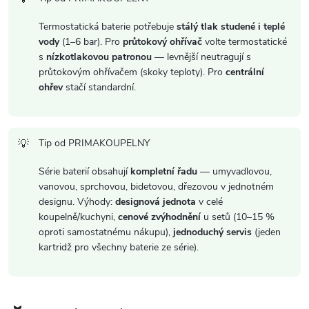
i
s
Termostatická baterie potřebuje
stálý tlak studené i teplé
vody
(1–6 bar). Pro
průtokový ohřívač
volte termostatické
u
s
nízkotlakovou patronou
— levnější neutragují s
průtokovým ohřívačem (skoky teploty). Pro
centrální
ohřev
stačí standardní.
Tip od PRIMAKOUPELNY
Série baterií obsahují
kompletní řadu
— umyvadlovou,
vanovou, sprchovou, bidetovou, dřezovou v jednotném
designu. Výhody:
designová jednota
v celé
koupelně/kuchyni,
cenové zvýhodnění
u setů (10–15 %
oproti samostatnému nákupu),
jednoduchý servis
(jeden
kartridž pro všechny baterie ze série).