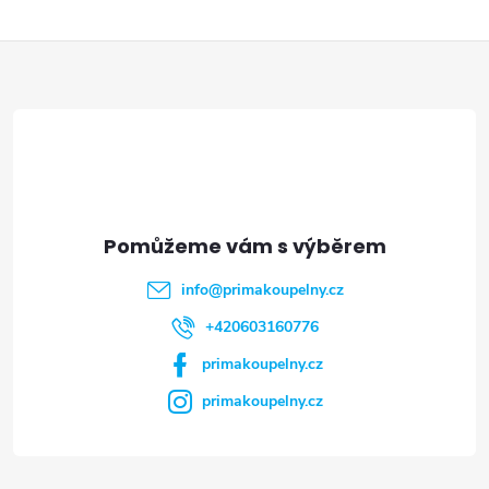
Z
á
p
a
t
info
@
primakoupelny.cz
í
+420603160776
primakoupelny.cz
primakoupelny.cz