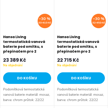
průtoku...
–30 %
–30 %
33 413 Kč
32 450 Kč
Hansa Living
Hansa Living
termostatická vanová
termostatická vanová
baterie pod omítku, s
baterie pod omítku, s
přepínačem pro 2
přepínačem pro 2
výstupy, chrom 81143562
výstupy, chrom 81143552
23 389 Kč
22 715 Kč
Na objednání
Na objednání
DO KOŠÍKU
DO KOŠÍKU
Podomítková termostatická
Podomítková termostatická
vanová baterie materiál: mosaz,
vanová baterie materiál: mosaz,
barva: chrom průtok: 22/22
barva: chrom průtok: 22/22
l/min (vana/sprcha) pro 2
l/min (vana/sprcha) pro 2