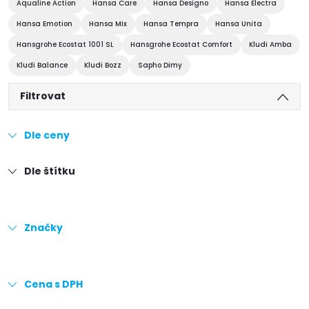
Aqualine Action
Hansa Care
Hansa Designo
Hansa Electra
Hansa Emotion
Hansa Mix
Hansa Tempra
Hansa Unita
Hansgrohe Ecostat 1001 SL
Hansgrohe Ecostat Comfort
Kludi Amba
Kludi Balance
Kludi Bozz
Sapho Dimy
Filtrovat
Dle ceny
Dle štítku
Značky
Cena s DPH