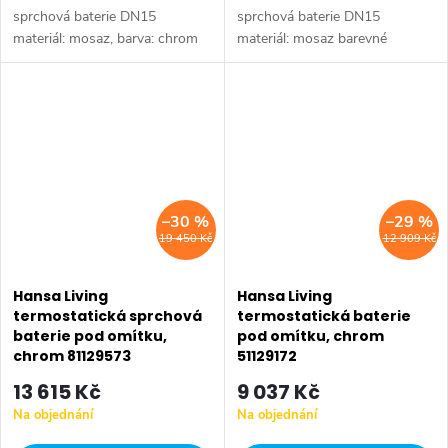
sprchová baterie DN15
sprchová baterie DN15
materiál: mosaz, barva: chrom
materiál: mosaz barevné
průtok: 25 l/min bez regulace
provedení: chrom připojení. G
průtokového množství pro 1
1/2 pro 1 výstup, s
výstup instalace na montážní
integrovanou regulací průtoku
těleso, není...
vody instalace na...
–30 %
–29 %
19 450 Kč
12 909 Kč
Hansa Living
Hansa Living
termostatická sprchová
termostatická baterie
baterie pod omítku,
pod omítku, chrom
chrom 81129573
51129172
13 615 Kč
9 037 Kč
Na objednání
Na objednání