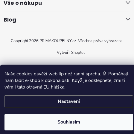
Vše o nákupu
Blog
Copyright 2026
PRIMAKOUPELNY.cz
. Všechna práva vyhrazena.
Vytvořil Shoptet
Naše cookies osvěží web líp než ranní sprcha. 🚿 Pomáhají
nám ladit e-shop k dokonalosti. Když je odklepnete, zmizí
vám i tato otravná EU hláška.
Nastavení
Souhlasím