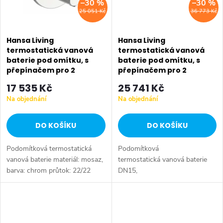
–30 %
–30 %
25 051 Kč
36 773 Kč
Hansa Living
Hansa Living
termostatická vanová
termostatická vanová
baterie pod omítku, s
baterie pod omítku, s
přepínačem pro 2
přepínačem pro 2
výstupy, chrom 81149552
výstupy, chrom 81143572
17 535 Kč
25 741 Kč
Na objednání
Na objednání
DO KOŠÍKU
DO KOŠÍKU
Podomítková termostatická
Podomítková
vanová baterie materiál: mosaz,
termostatická vanová baterie
barva: chrom průtok: 22/22
DN15,
l/min (vana/sprcha) pro 2
s dvoucestným přepínačem
výstupy, s regulací průtokového
materiál: mosaz barevné
množství instalace na...
provedení: chrom připojení. G
1/2 s integrovanou regulací