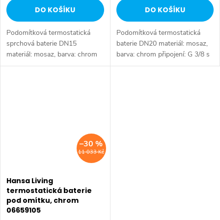
DO KOŠÍKU
DO KOŠÍKU
Podomítková termostatická
Podomítková termostatická
sprchová baterie DN15
baterie DN20 materiál: mosaz,
materiál: mosaz, barva: chrom
barva: chrom připojení: G 3/8 s
průtok: 25 l/min pro 1 výstup
1 výstupem bez regulace
instalace na montážní těleso,
průtokového množství ovládání:
není součástí balení pro
rukojeť pro regulaci teploty, s...
kompletní...
–30 %
11 033 Kč
Hansa Living
termostatická baterie
pod omítku, chrom
06659105