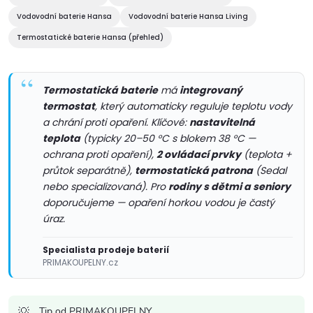
a
Vodovodní baterie Hansa
Vodovodní baterie Hansa Living
c
Termostatické baterie Hansa (přehled)
í
p
Termostatická baterie
má
integrovaný
termostat
, který automaticky reguluje teplotu vody
r
a chrání proti opaření. Klíčové:
nastavitelná
teplota
(typicky 20–50 °C s blokem 38 °C —
v
ochrana proti opaření),
2 ovládací prvky
(teplota +
průtok separátně),
termostatická patrona
(Sedal
k
nebo specializovaná). Pro
rodiny s dětmi a seniory
y
doporučujeme — opaření horkou vodou je častý
úraz.
v
Specialista prodeje baterií
ý
PRIMAKOUPELNY.cz
p
Tip od PRIMAKOUPELNY