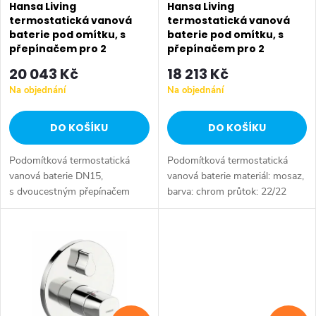
p
Hansa Living
Hansa Living
r
termostatická vanová
termostatická vanová
baterie pod omítku, s
baterie pod omítku, s
r
o
přepínačem pro 2
přepínačem pro 2
výstupy, chrom 81149572
výstupy, chrom 81149562
o
20 043 Kč
18 213 Kč
d
Na objednání
Na objednání
d
u
DO KOŠÍKU
DO KOŠÍKU
u
k
Podomítková termostatická
Podomítková termostatická
k
t
vanová baterie DN15,
vanová baterie materiál: mosaz,
s dvoucestným přepínačem
barva: chrom průtok: 22/22
t
materiál: mosaz barevné
l/min (vana/sprcha) pro 2
ů
provedení: chrom připojení. G
výstupy, s regulací průtokového
ů
1/2 s integrovanou regulací
množství instalace na...
průtoku...