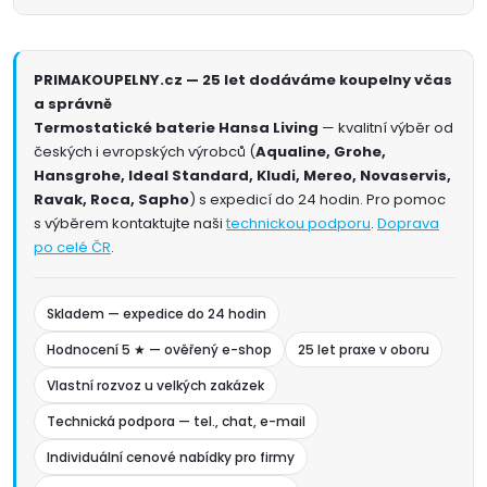
PRIMAKOUPELNY.cz — 25 let dodáváme koupelny včas
a správně
Termostatické baterie Hansa Living
— kvalitní výběr od
českých i evropských výrobců (
Aqualine, Grohe,
Hansgrohe, Ideal Standard, Kludi, Mereo, Novaservis,
Ravak, Roca, Sapho
) s expedicí do 24 hodin. Pro pomoc
s výběrem kontaktujte naši
technickou podporu
.
Doprava
po celé ČR
.
Skladem — expedice do 24 hodin
Hodnocení 5 ★ — ověřený e-shop
25 let praxe v oboru
Vlastní rozvoz u velkých zakázek
Technická podpora — tel., chat, e-mail
Individuální cenové nabídky pro firmy