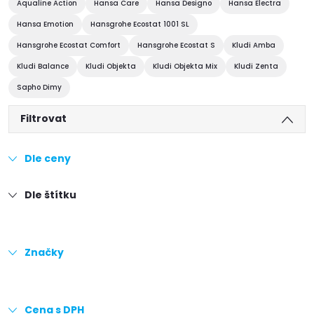
Aqualine Action
Hansa Care
Hansa Designo
Hansa Electra
Hansa Emotion
Hansgrohe Ecostat 1001 SL
Hansgrohe Ecostat Comfort
Hansgrohe Ecostat S
Kludi Amba
Kludi Balance
Kludi Objekta
Kludi Objekta Mix
Kludi Zenta
Sapho Dimy
Filtrovat
Dle ceny
Dle štítku
Značky
Cena s DPH