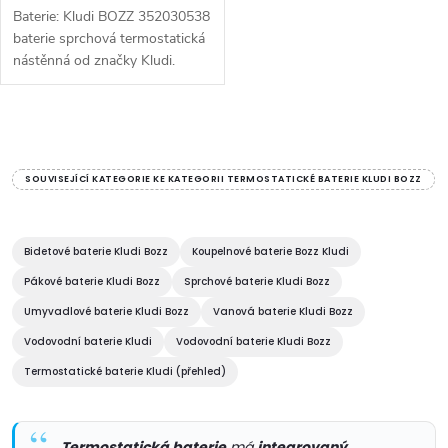
k
Baterie: Kludi BOZZ 352030538
k
t
baterie sprchová termostatická
nástěnná od značky Kludi.
t
Série: Bozz. Typ baterie:
ů
Koupelnová baterie, sprchová
ů
baterie, termostatická baterie....
O
v
SOUVISEJÍCÍ KATEGORIE KE KATEGORII TERMOSTATICKÉ BATERIE KLUDI BOZZ
l
á
Bidetové baterie Kludi Bozz
Koupelnové baterie Bozz Kludi
Pákové baterie Kludi Bozz
Sprchové baterie Kludi Bozz
d
Umyvadlové baterie Kludi Bozz
Vanová baterie Kludi Bozz
a
Vodovodní baterie Kludi
Vodovodní baterie Kludi Bozz
c
Termostatické baterie Kludi (přehled)
í
Termostatická baterie
má
integrovaný