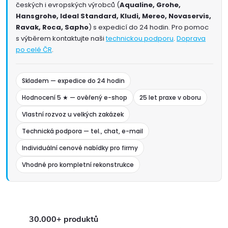
českých i evropských výrobců (
Aqualine, Grohe,
Hansgrohe, Ideal Standard, Kludi, Mereo, Novaservis,
Ravak, Roca, Sapho
) s expedicí do 24 hodin. Pro pomoc
s výběrem kontaktujte naši
technickou podporu
.
Doprava
po celé ČR
.
Skladem — expedice do 24 hodin
Hodnocení 5 ★ — ověřený e-shop
25 let praxe v oboru
Vlastní rozvoz u velkých zakázek
Technická podpora — tel., chat, e-mail
Individuální cenové nabídky pro firmy
Vhodné pro kompletní rekonstrukce
30.000+ produktů