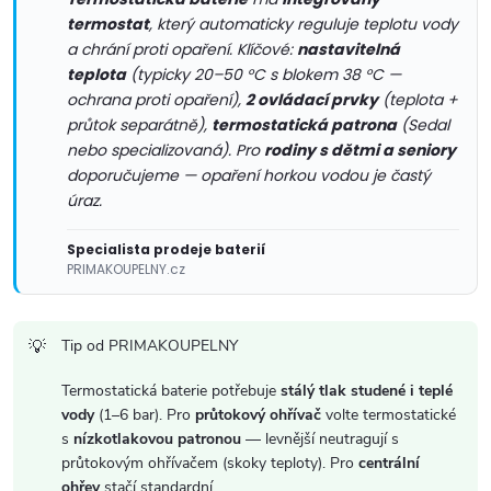
p
termostat
, který automaticky reguluje teplotu vody
r
a chrání proti opaření. Klíčové:
nastavitelná
teplota
(typicky 20–50 °C s blokem 38 °C —
v
ochrana proti opaření),
2 ovládací prvky
(teplota +
průtok separátně),
termostatická patrona
(Sedal
k
nebo specializovaná). Pro
rodiny s dětmi a seniory
doporučujeme — opaření horkou vodou je častý
y
úraz.
v
Specialista prodeje baterií
ý
PRIMAKOUPELNY.cz
p
Tip od PRIMAKOUPELNY
i
Termostatická baterie potřebuje
stálý tlak studené i teplé
s
vody
(1–6 bar). Pro
průtokový ohřívač
volte termostatické
s
nízkotlakovou patronou
— levnější neutragují s
u
průtokovým ohřívačem (skoky teploty). Pro
centrální
ohřev
stačí standardní.