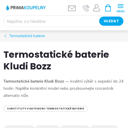
Přejít
NÁKUPNÍ
KOŠÍK
na
obsah
HLEDAT
Termostatické baterie
Termostatické baterie
Kludi Bozz
Termostatické baterie Kludi Bozz
— kvalitní výběr s expedicí do 24
hodin. Najděte konkrétní model nebo prozkoumejte rozcestník
alternativ níže.
SUBSTITUTY V KATEGORII TERMOSTATICKÉ BATERIE