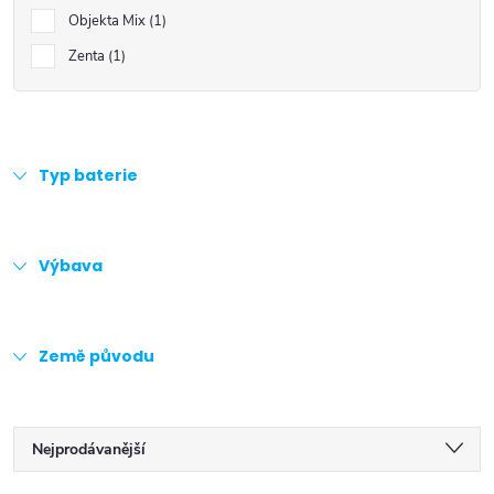
Objekta Mix
1
Zenta
1
Typ baterie
Výbava
Země původu
Ř
Nejprodávanější
Doporučujeme