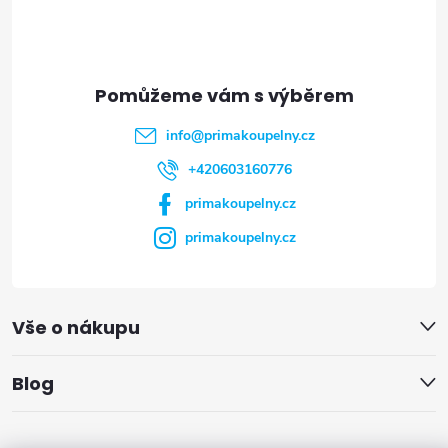
p
a
t
info
@
primakoupelny.cz
í
+420603160776
primakoupelny.cz
primakoupelny.cz
Vše o nákupu
Blog