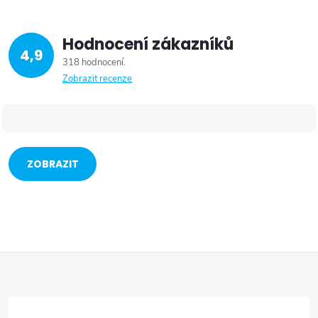
Hodnocení zákazníků
4,9
318 hodnocení
Zobrazit recenze
ZOBRAZIT
VÍCE
Z
á