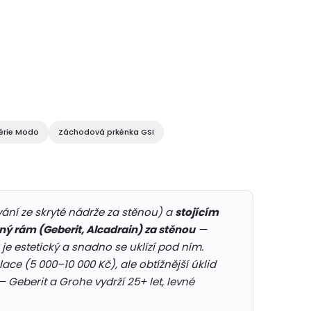
érie Modo
Záchodová prkénka GSI
ání ze skryté nádrže za stěnou) a
stojícím
ný rám (Geberit, Alcadrain) za stěnou
—
je estetický a snadno se uklízí pod ním.
ace (5 000–10 000 Kč), ale obtížnější úklid
 Geberit a Grohe vydrží 25+ let, levné