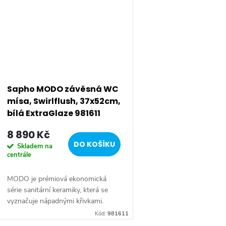
Sapho MODO závěsná WC
mísa, Swirlflush, 37x52cm,
bílá ExtraGlaze 981611
8 890 Kč
DO KOŠÍKU
Skladem na
centrále
MODO je prémiová ekonomická
série sanitární keramiky, která se
vyznačuje nápadnými křivkami.
Produkty jsou neutrální, přesto
Kód:
981611
působí velmi efektně a najdou