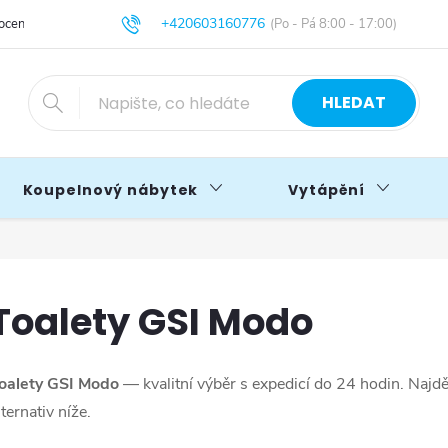
+420603160776
cení obchodu
Obchodní podmínky
Blog
info@primakoupelny.cz
HLEDAT
Koupelnový nábytek
Vytápění
Toalety GSI Modo
oalety GSI Modo
— kvalitní výběr s expedicí do 24 hodin. Najd
lternativ níže.