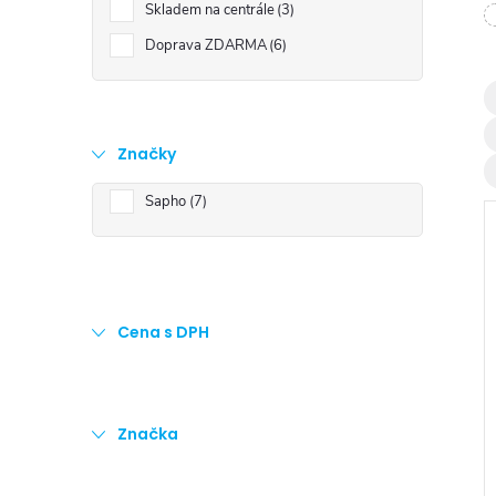
t
Skladem na centrále
3
Doprava ZDARMA
6
r
a
Značky
n
Sapho
7
n
í
Cena s DPH
p
i
a
Značka
n