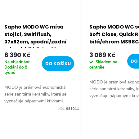
Sapho MODO WC mísa
Sapho MODO WC s
stojící, Swirlflush,
Soft Close, Quick 
37x52cm, spodní/zadní
bílá/chrom MS98C
odpad, bílá ExtraGlaze
8 390 Kč
3 069 Kč
981011
DO 
Na objednání:
Skladem na
DO KOŠÍKU
Dodání do 8
centrále
týdnů
MODO je prémiová ekon
MODO je prémiová ekonomická
série sanitární keramiky, k
série sanitární keramiky, která se
vyznačuje nápadnými křiv
vyznačuje nápadnými křivkami.
Produkty jsou neutrální, 
Produkty jsou neutrální, přesto
Kód:
981011
působí velmi efektně a na
působí velmi efektně a najdou
uplatnění v různých...
uplatnění v různých...