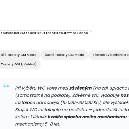
uplatnění v různých...
O
v
SOUVISEJÍCÍ KATEGORIE KE KATEGORII TOALETY GSI MODO
á
Bílé toalety GSI Modo
Černé toalety GSI Modo
Záchodová prkénka s
d
Toalety GSI (přehled)
a
c
Při výběru WC volte mezi
závěsným
(na zdi, splachov
(samostatné na podlaze). Závěsné WC vyžaduje
nos
instalace náročnější (15 000–30 000 Kč), ale výsledek 
p
Stojící WC instalujete na podlahu — jednodušší instal
kolem. Klíčové:
kvalita splachovacího mechanismu
—
r
mechanismy 5–8 let.