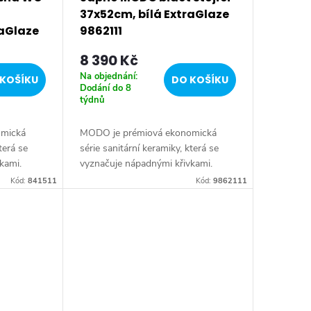
37x52cm, bílá ExtraGlaze
raGlaze
9862111
8 390 Kč
Na objednání:
KOŠÍKU
DO KOŠÍKU
Dodání do 8
týdnů
omická
MODO je prémiová ekonomická
terá se
série sanitární keramiky, která se
kami.
vyznačuje nápadnými křivkami.
přesto
Produkty jsou neutrální, přesto
Kód:
841511
Kód:
9862111
jdou
působí velmi efektně a najdou
uplatnění v různých...