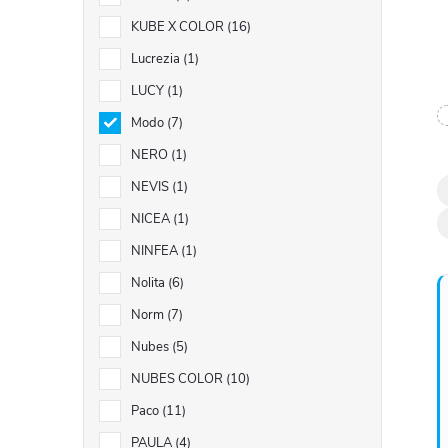
KUBE X COLOR
16
Lucrezia
1
LUCY
1
Modo
7
l
NERO
1
NEVIS
1
NICEA
1
NINFEA
1
Nolita
6
Norm
7
í
Nubes
5
NUBES COLOR
10
Paco
11
PAULA
4