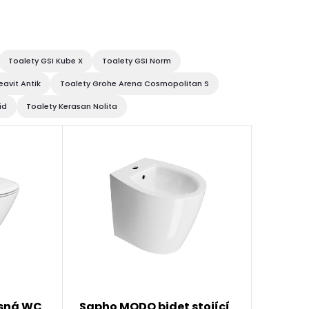
Toalety GSI Kube X
Toalety GSI Norm
eavit Antik
Toalety Grohe Arena Cosmopolitan S
id
Toalety Kerasan Nolita
sná WC
Sapho MODO bidet stojící