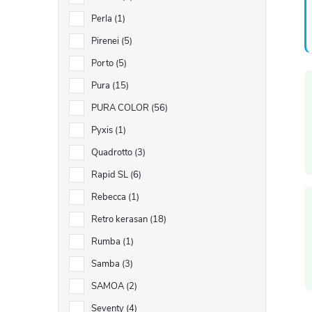
Perla
1
Pirenei
5
Porto
5
Pura
15
PURA COLOR
56
Pyxis
1
Quadrotto
3
i
Rapid SL
6
Rebecca
1
Retro kerasan
18
Rumba
1
Samba
3
SAMOA
2
Seventy
4