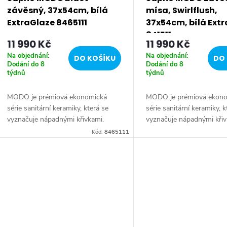
p
závěsný, 37x54cm, bílá
mísa, Swirlflush,
r
ExtraGlaze 8465111
37x54cm, bílá Ext
841511
11 990 Kč
11 990 Kč
o
Na objednání:
Na objednání:
DO KOŠÍKU
DO 
Dodání do 8
Dodání do 8
d
týdnů
týdnů
u
MODO je prémiová ekonomická
MODO je prémiová ekon
série sanitární keramiky, která se
série sanitární keramiky, k
vyznačuje nápadnými křivkami.
vyznačuje nápadnými křiv
k
Produkty jsou neutrální, přesto
Produkty jsou neutrální, 
Kód:
8465111
působí velmi efektně a najdou
působí velmi efektně a na
t
uplatnění v různých...
uplatnění v různých...
ů