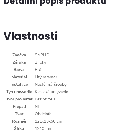
Detailní popis produktu
Vlastnosti
Značka
SAPHO
Záruka
2 roky
Barva
Bílá
Materiál
Litý mramor
Instalace
Nástěnná-šrouby
Typ umyvadla
Klasické umyvadlo
Otvor pro baterii
Bez otvoru
Přepad
NE
Tvar
Obdélník
Rozměr
121x13x50 cm
Šířka
1210 mm