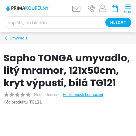
Přejít
NÁKUPNÍ
KOŠÍK
na
obsah
HLEDAT
Umyvadla
Sapho TONGA umyvadlo,
litý mramor, 121x50cm,
kryt výpusti, bílá TG121
Neohodnoceno
Podrobnosti hodnocení
Kód produktu:
TG121