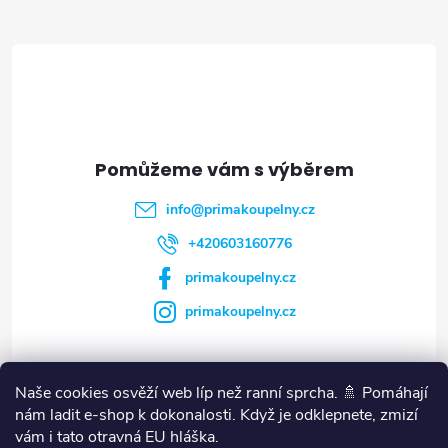
Z
á
p
a
t
info
@
primakoupelny.cz
í
+420603160776
primakoupelny.cz
primakoupelny.cz
Naše cookies osvěží web líp než ranní sprcha. 🚿 Pomáhají
Vše o nákupu
nám ladit e-shop k dokonalosti. Když je odklepnete, zmizí
vám i tato otravná EU hláška.