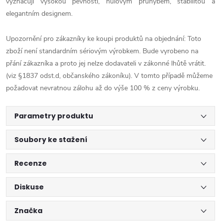
vyznačují vysokou pevností, nulovým průhybem, stabilitou a
elegantním designem.
Upozornění pro zákazníky ke koupi produktů na objednání: Toto
zboží není standardním sériovým výrobkem. Bude vyrobeno na
přání zákazníka a proto jej nelze dodavateli v zákonné lhůtě vrátit.
(viz §1837 odst.d, občanského zákoníku). V tomto případě můžeme
požadovat nevratnou zálohu až do výše 100 % z ceny výrobku.
Parametry produktu
Soubory ke stažení
Recenze
Diskuse
Značka