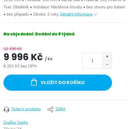
Tvar: Obdélník • Instalace: Nástěnná-šrouby • bez otvoru pro baterii
• bez přepadu • Záruka: 2 roky.
Detailní informace
Na objednání: Dodání do 8 týdnů
12 190 Kč
9 996 Kč
/ ks
8 261 Kč bez DPH
Měrná
cena:
VLOŽIT DO KOŠÍKU
Dotaz k produktu
Sdílet
Značka:
Sapho