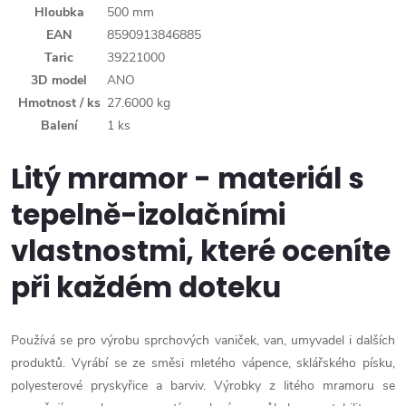
Hloubka
500 mm
EAN
8590913846885
Taric
39221000
3D model
ANO
Hmotnost / ks
27.6000 kg
Balení
1 ks
Litý mramor - materiál s
tepelně-izolačními
vlastnostmi, které oceníte
při každém doteku
Používá se pro výrobu sprchových vaniček, van, umyvadel i dalších
produktů. Vyrábí se ze směsi mletého vápence, sklářského písku,
polyesterové pryskyřice a barviv. Výrobky z litého mramoru se