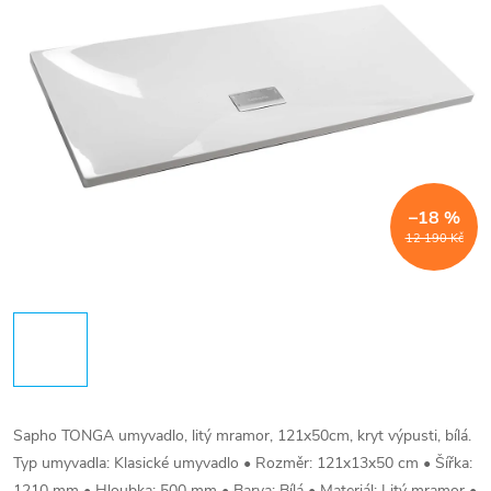
–18 %
12 190 Kč
Sapho TONGA umyvadlo, litý mramor, 121x50cm, kryt výpusti, bílá.
Typ umyvadla: Klasické umyvadlo • Rozměr: 121x13x50 cm • Šířka:
1210 mm • Hloubka: 500 mm • Barva: Bílá • Materiál: Litý mramor •