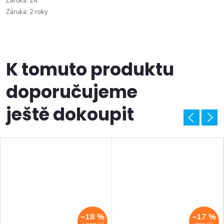
Záruka
:
24
Záruka
:
2 roky
K tomuto produktu
doporučujeme
ještě dokoupit
–18 %
–17 %