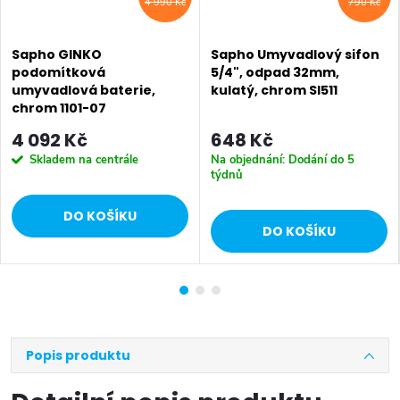
4 990 Kč
790 Kč
Sapho GINKO
Sapho Umyvadlový sifon
podomítková
5/4", odpad 32mm,
umyvadlová baterie,
kulatý, chrom SI511
chrom 1101-07
4 092 Kč
648 Kč
Skladem na centrále
Na objednání: Dodání do 5
týdnů
DO KOŠÍKU
DO KOŠÍKU
Popis produktu