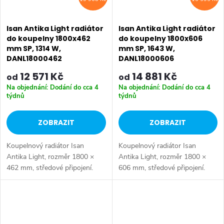
Isan Antika Light radiátor
Isan Antika Light radiátor
do koupelny 1800x462
do koupelny 1800x606
mm SP, 1314 W,
mm SP, 1643 W,
DANL18000462
DANL18000606
12 571 Kč
14 881 Kč
od
od
Na objednání: Dodání do cca 4
Na objednání: Dodání do cca 4
týdnů
týdnů
ZOBRAZIT
ZOBRAZIT
Koupelnový radiátor Isan
Koupelnový radiátor Isan
Antika Light, rozměr 1800 ×
Antika Light, rozměr 1800 ×
462 mm, středové připojení.
606 mm, středové připojení.
Výkon 1314 W.
Výkon 1643 W.