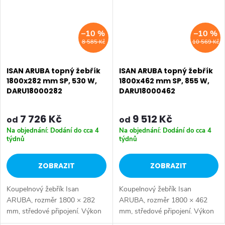
–10 %
–10 %
8 585 Kč
10 569 Kč
ISAN ARUBA topný žebřík
ISAN ARUBA topný žebřík
1800x282 mm SP, 530 W,
1800x462 mm SP, 855 W,
DARU18000282
DARU18000462
7 726 Kč
9 512 Kč
od
od
Na objednání: Dodání do cca 4
Na objednání: Dodání do cca 4
týdnů
týdnů
ZOBRAZIT
ZOBRAZIT
Koupelnový žebřík Isan
Koupelnový žebřík Isan
ARUBA, rozměr 1800 × 282
ARUBA, rozměr 1800 × 462
mm, středové připojení. Výkon
mm, středové připojení. Výkon
530 W.
855 W.