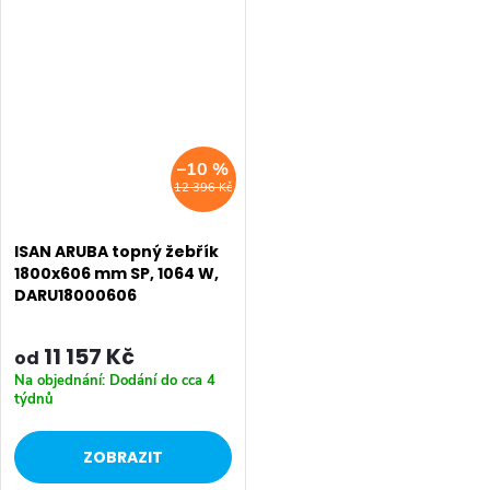
–10 %
12 396 Kč
ISAN ARUBA topný žebřík
1800x606 mm SP, 1064 W,
DARU18000606
11 157 Kč
od
Na objednání: Dodání do cca 4
týdnů
ZOBRAZIT