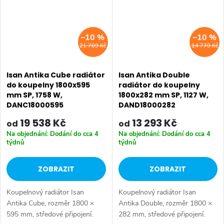
–10 %
–10 %
21 709 Kč
14 770 Kč
Isan Antika Cube radiátor
Isan Antika Double
do koupelny 1800x595
radiátor do koupelny
mm SP, 1758 W,
1800x282 mm SP, 1127 W,
DANC18000595
DAND18000282
19 538 Kč
13 293 Kč
od
od
Na objednání: Dodání do cca 4
Na objednání: Dodání do cca 4
týdnů
týdnů
ZOBRAZIT
ZOBRAZIT
Koupelnový radiátor Isan
Koupelnový radiátor Isan
Antika Cube, rozměr 1800 ×
Antika Double, rozměr 1800 ×
595 mm, středové připojení.
282 mm, středové připojení.