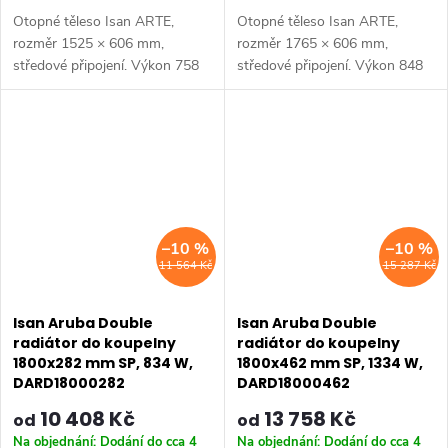
Otopné těleso Isan ARTE,
Otopné těleso Isan ARTE,
rozměr 1525 × 606 mm,
rozměr 1765 × 606 mm,
středové připojení. Výkon 758
středové připojení. Výkon 848
W, ocelová konstrukce. Pro
W, ocelová konstrukce. Pro
připojení do centrální otopné
připojení do centrální otopné
soustavy. Dostupné rozměry
soustavy. Dostupné rozměry
1525x606 mm...
1525x606 mm...
–10 %
–10 %
11 564 Kč
15 287 Kč
Isan Aruba Double
Isan Aruba Double
radiátor do koupelny
radiátor do koupelny
1800x282 mm SP, 834 W,
1800x462 mm SP, 1334 W,
DARD18000282
DARD18000462
10 408 Kč
13 758 Kč
od
od
Na objednání: Dodání do cca 4
Na objednání: Dodání do cca 4