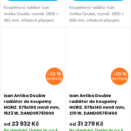
Koupelnový radiátor Isan
Koupelnový radiátor Isan
Antika Double, rozměr 1800 ×
Antika Double, rozměr 1800 ×
462 mm, středové připojení.
606 mm, středové připojení.
Výkon 1793 W.
Výkon 2325 W.
–10 %
–10 %
26 591 Kč
34 755 Kč
Isan Antika Double
Isan Antika Double
radiátor do koupelny
radiátor do koupelny
HORIZ. 576x100 mm0 mm,
HORIZ. 576x140 mm0 mm,
1523 W, DAND05761000
2111 W, DAND05761400
23 932 Kč
31 279 Kč
od
od
Na objednání: Dodání do cca 4
Na objednání: Dodání do cca 4