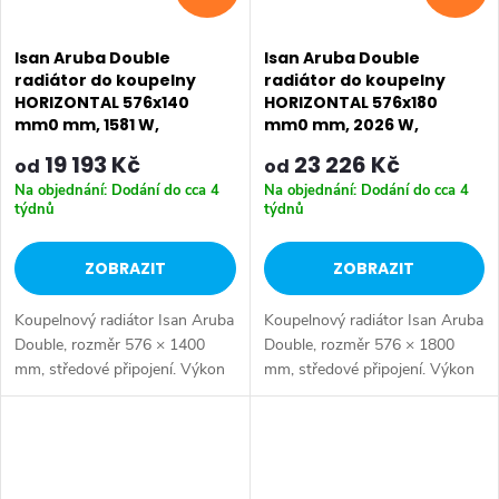
Isan Aruba Double
Isan Aruba Double
radiátor do koupelny
radiátor do koupelny
HORIZONTAL 576x140
HORIZONTAL 576x180
mm0 mm, 1581 W,
mm0 mm, 2026 W,
DARD05761400
DARD05761800
19 193 Kč
23 226 Kč
od
od
Na objednání: Dodání do cca 4
Na objednání: Dodání do cca 4
týdnů
týdnů
ZOBRAZIT
ZOBRAZIT
Koupelnový radiátor Isan Aruba
Koupelnový radiátor Isan Aruba
Double, rozměr 576 × 1400
Double, rozměr 576 × 1800
mm, středové připojení. Výkon
mm, středové připojení. Výkon
1581 W. Dostupné rozměry
2026 W. Dostupné rozměry
576x1000 mm 576x1400 mm
576x1000 mm 576x1400 mm
576x1800 mm
576x1800 mm