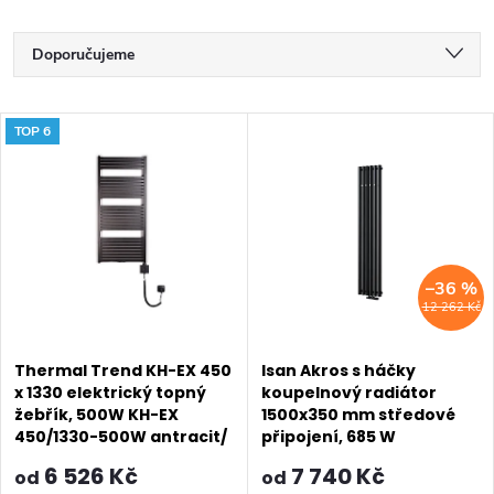
Ř
Doporučujeme
a
Nejlevnější
V
TOP 6
z
Nejdražší
ý
Nejprodávanější
e
p
Abecedně
n
i
–36 %
í
12 262 Kč
s
p
p
Thermal Trend KH-EX 450
Isan Akros s háčky
r
x 1330 elektrický topný
koupelnový radiátor
žebřík, 500W KH-EX
1500x350 mm středové
r
o
450/1330-500W antracit/
připojení, 685 W
černá
o
6 526 Kč
7 740 Kč
od
od