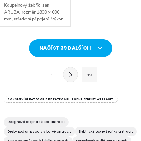
Koupelnový žebřík Isan
ARUBA, rozměr 1800 × 606
mm, středové připojení. Výkon
1064 W.
O
NAČÍST 39 DALŠÍCH
v
l
S
1
19
t
á
r
d
á
SOUVISEJÍCÍ KATEGORIE KE KATEGORII TOPNÉ ŽEBŘÍKY ANTRACIT
a
n
k
c
o
Designová otopná tělesa antracit
í
v
Desky pod umyvadlo v barvě antracit
Elektrické topné žebříky antracit
Kombinované topné žebříky antracit
Koupelnové radiátory antracit