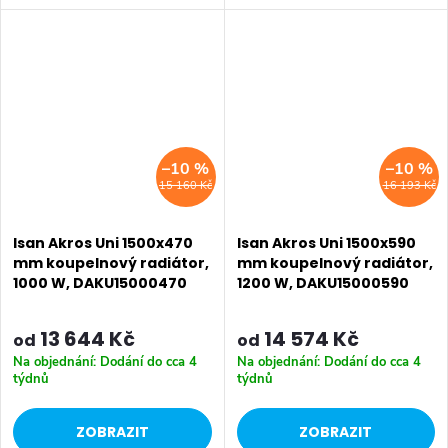
1357 W, ocelová konstrukce.
rozměry 1500x350 mm
Vhodné pro nízkoteplotní
1500x470 mm 1500x590 mm
otopné soustavy. Dostupné
1800x170 mm 1800x350 mm
rozměry...
1800x470 mm...
–10 %
–10 %
15 160 Kč
16 193 Kč
Isan Akros Uni 1500x470
Isan Akros Uni 1500x590
mm koupelnový radiátor,
mm koupelnový radiátor,
1000 W, DAKU15000470
1200 W, DAKU15000590
13 644 Kč
14 574 Kč
od
od
Na objednání: Dodání do cca 4
Na objednání: Dodání do cca 4
týdnů
týdnů
ZOBRAZIT
ZOBRAZIT