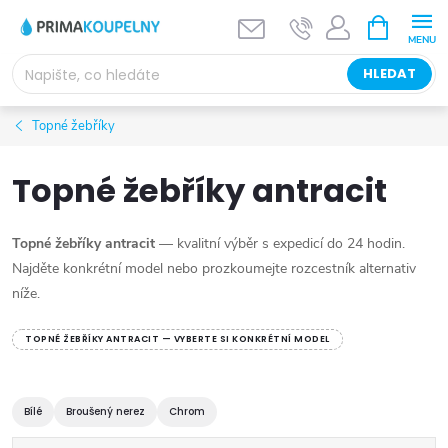
Přejít
NÁKUPNÍ
KOŠÍK
na
obsah
HLEDAT
Topné žebříky
Topné žebříky antracit
Topné žebříky antracit
— kvalitní výběr s expedicí do 24 hodin.
Najděte konkrétní model nebo prozkoumejte rozcestník alternativ
níže.
TOPNÉ ŽEBŘÍKY ANTRACIT — VYBERTE SI KONKRÉTNÍ MODEL
Bílé
Broušený nerez
Chrom