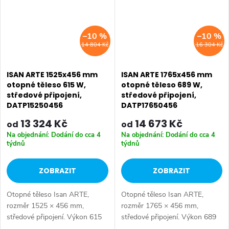
–10 %
–10 %
14 804 Kč
16 304 Kč
ISAN ARTE 1525x456 mm
ISAN ARTE 1765x456 mm
otopné těleso 615 W,
otopné těleso 689 W,
středové připojení,
středové připojení,
DATP15250456
DATP17650456
13 324 Kč
14 673 Kč
od
od
Na objednání: Dodání do cca 4
Na objednání: Dodání do cca 4
týdnů
týdnů
ZOBRAZIT
ZOBRAZIT
Otopné těleso Isan ARTE,
Otopné těleso Isan ARTE,
rozměr 1525 × 456 mm,
rozměr 1765 × 456 mm,
středové připojení. Výkon 615
středové připojení. Výkon 689
W, ocelová konstrukce. Pro
W, ocelová konstrukce. Pro