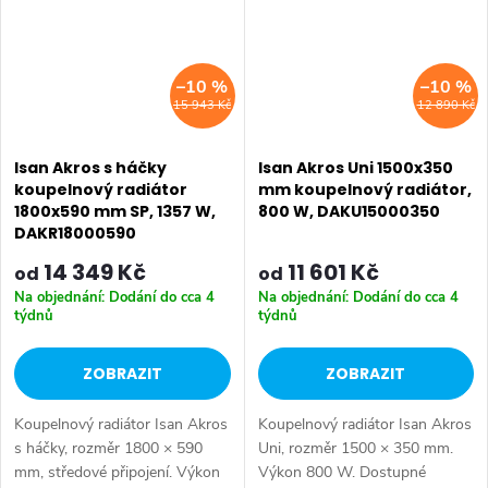
–10 %
–10 %
15 943 Kč
12 890 Kč
Isan Akros s háčky
Isan Akros Uni 1500x350
koupelnový radiátor
mm koupelnový radiátor,
1800x590 mm SP, 1357 W,
800 W, DAKU15000350
DAKR18000590
14 349 Kč
11 601 Kč
od
od
Na objednání: Dodání do cca 4
Na objednání: Dodání do cca 4
týdnů
týdnů
ZOBRAZIT
ZOBRAZIT
Koupelnový radiátor Isan Akros
Koupelnový radiátor Isan Akros
s háčky, rozměr 1800 × 590
Uni, rozměr 1500 × 350 mm.
mm, středové připojení. Výkon
Výkon 800 W. Dostupné