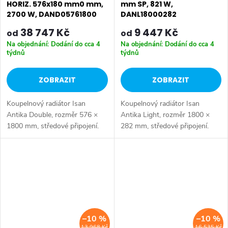
HORIZ. 576x180 mm0 mm,
mm SP, 821 W,
2700 W, DAND05761800
DANL18000282
38 747 Kč
9 447 Kč
od
od
Na objednání: Dodání do cca 4
Na objednání: Dodání do cca 4
týdnů
týdnů
ZOBRAZIT
ZOBRAZIT
Koupelnový radiátor Isan
Koupelnový radiátor Isan
Antika Double, rozměr 576 ×
Antika Light, rozměr 1800 ×
1800 mm, středové připojení.
282 mm, středové připojení.
Výkon 2700 W. Dostupné
Výkon 821 W.
rozměry 576x1000 mm
576x1400 mm 576x1800 mm
–10 %
–10 %
13 968 Kč
16 535 Kč