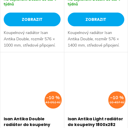
týdnů
týdnů
ZOBRAZIT
ZOBRAZIT
Koupelnový radiátor Isan
Koupelnový radiátor Isan
Antika Double, rozměr 576 ×
Antika Double, rozměr 576 ×
1000 mm, středové připojení.
1400 mm, středové připojení.
Výkon 1523 W. Dostupné
Výkon 2111 W. Dostupné
rozměry 576x1000 mm
rozměry 576x1000 mm
576x1400 mm 576x1800 mm
576x1400 mm 576x1800 mm
–10 %
–10 %
43 052 Kč
10 497 Kč
Isan Antika Double
Isan Antika Light radiátor
radiátor do koupelny
do koupelny 1800x282