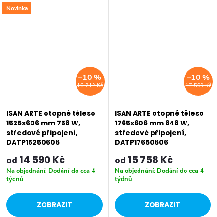
Novinka
připojení do centrální otopné
připojení do centrální otopné
soustavy. Dostupné rozměry
soustavy. Dostupné rozměry
1525x456 mm...
1525x456 mm...
–10 %
–10 %
16 212 Kč
17 509 Kč
ISAN ARTE otopné těleso
ISAN ARTE otopné těleso
1525x606 mm 758 W,
1765x606 mm 848 W,
středové připojení,
středové připojení,
DATP15250606
DATP17650606
14 590 Kč
15 758 Kč
od
od
Na objednání: Dodání do cca 4
Na objednání: Dodání do cca 4
týdnů
týdnů
ZOBRAZIT
ZOBRAZIT