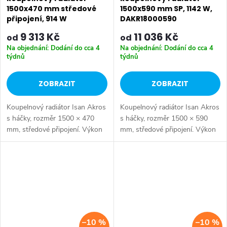
1500x470 mm středové
1500x590 mm SP, 1142 W,
připojení, 914 W
DAKR18000590
9 313 Kč
11 036 Kč
od
od
Na objednání: Dodání do cca 4
Na objednání: Dodání do cca 4
týdnů
týdnů
ZOBRAZIT
ZOBRAZIT
Koupelnový radiátor Isan Akros
Koupelnový radiátor Isan Akros
s háčky, rozměr 1500 × 470
s háčky, rozměr 1500 × 590
mm, středové připojení. Výkon
mm, středové připojení. Výkon
914 W, ocelová konstrukce.
1142 W, ocelová konstrukce.
Vhodné pro nízkoteplotní
Vhodné pro nízkoteplotní
otopné soustavy. Dostupné
otopné soustavy. Dostupné
rozměry...
rozměry...
–10 %
–10 %