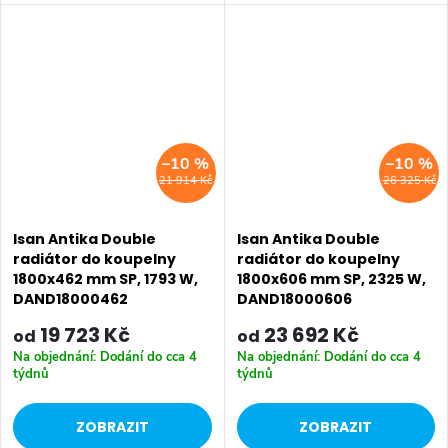
Výkon 1758 W. Dostupné
Výkon 1127 W.
rozměry 1800x295 mm
1800x415 mm 1800x595 mm
–10 %
–10 %
21 914 Kč
26 325 Kč
Isan Antika Double
Isan Antika Double
radiátor do koupelny
radiátor do koupelny
1800x462 mm SP, 1793 W,
1800x606 mm SP, 2325 W,
DAND18000462
DAND18000606
19 723 Kč
23 692 Kč
od
od
Na objednání: Dodání do cca 4
Na objednání: Dodání do cca 4
týdnů
týdnů
ZOBRAZIT
ZOBRAZIT