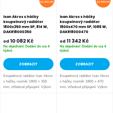
11 202 Kč
12 602 Kč
Isan Akros s háčky
Isan Akros s háčky
koupelnový radiátor
koupelnový radiátor
1800x350 mm SP, 814 W,
1800x470 mm SP, 1086 W,
DAKR18000350
DAKR18000470
10 082 Kč
11 342 Kč
od
od
Na objednání: Dodání do cca 4
Na objednání: Dodání do cca 4
týdnů
týdnů
ZOBRAZIT
ZOBRAZIT
Koupelnový radiátor Isan Akros
Koupelnový radiátor Isan Akros
s háčky, rozměr 1800 × 350
s háčky, rozměr 1800 × 470
mm, středové připojení. Výkon
mm, středové připojení. Výkon
814 W, ocelová konstrukce.
1086 W, ocelová konstrukce.
Vhodné pro nízkoteplotní
Vhodné pro nízkoteplotní
otopné soustavy. Dostupné
otopné soustavy. Dostupné
rozměry...
rozměry...