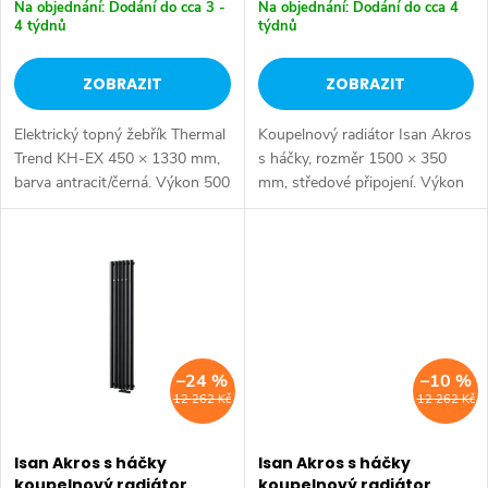
d
Na objednání: Dodání do cca 3 -
Na objednání: Dodání do cca 4
d
4 týdnů
týdnů
u
u
ZOBRAZIT
ZOBRAZIT
k
k
Elektrický topný žebřík Thermal
Koupelnový radiátor Isan Akros
t
Trend KH-EX 450 × 1330 mm,
s háčky, rozměr 1500 × 350
t
barva antracit/černá. Výkon 500
mm, středové připojení. Výkon
ů
W, ocelová konstrukce.
685 W, ocelová konstrukce.
ů
Elektrický provoz. Dostupné
Vhodné pro nízkoteplotní
rozměry 450x970 mm
otopné soustavy. Dostupné
450x1330...
rozměry...
–24 %
–10 %
12 262 Kč
12 262 Kč
Isan Akros s háčky
Isan Akros s háčky
koupelnový radiátor
koupelnový radiátor