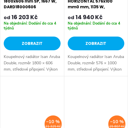
1800x606 mm SP, 1667 W,
HORIZONTAL 576x100
DARD18000606
mm0 mm, 1135 W,
DARD05761000
16 203 Kč
14 940 Kč
od
od
Na objednání: Dodání do cca 4
Na objednání: Dodání do cca 4
týdnů
týdnů
ZOBRAZIT
ZOBRAZIT
Koupelnový radiátor Isan Aruba
Koupelnový radiátor Isan Aruba
Double, rozměr 1800 × 606
Double, rozměr 576 × 1000
mm, středové připojení. Výkon
mm, středové připojení. Výkon
1667 W.
1135 W. Dostupné rozměry
576x1000 mm 576x1400 mm
576x1800 mm
–10 %
–10 %
21 325 Kč
25 807 Kč