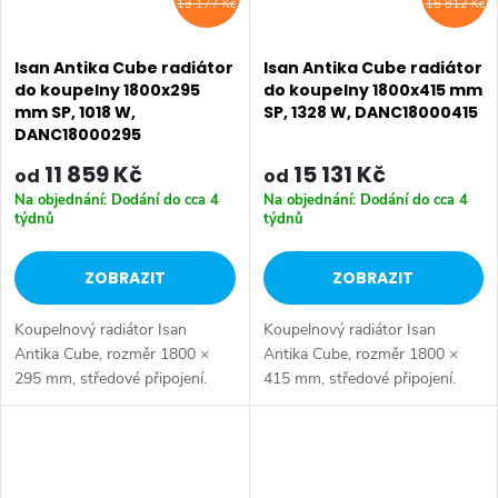
13 177 Kč
16 812 Kč
Isan Antika Cube radiátor
Isan Antika Cube radiátor
do koupelny 1800x295
do koupelny 1800x415 mm
mm SP, 1018 W,
SP, 1328 W, DANC18000415
DANC18000295
11 859 Kč
15 131 Kč
od
od
Na objednání: Dodání do cca 4
Na objednání: Dodání do cca 4
týdnů
týdnů
ZOBRAZIT
ZOBRAZIT
Koupelnový radiátor Isan
Koupelnový radiátor Isan
Antika Cube, rozměr 1800 ×
Antika Cube, rozměr 1800 ×
295 mm, středové připojení.
415 mm, středové připojení.
Výkon 1018 W. Dostupné
Výkon 1328 W. Dostupné
rozměry 1800x295 mm
rozměry 1800x295 mm
1800x415 mm 1800x595 mm
1800x415 mm 1800x595 mm