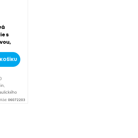
vá
ie s
vou,
KOŠÍKU
0
in,
aulického
saz
Kód:
06072203
) Povrchy