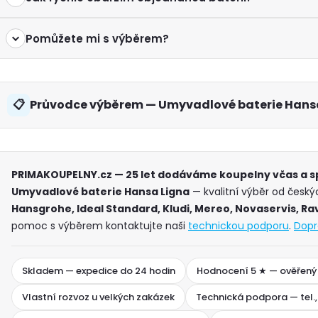
Pomůžete mi s výběrem?
Průvodce výběrem — Umyvadlové baterie Hans
PRIMAKOUPELNY.cz — 25 let dodáváme koupelny včas a 
Umyvadlové baterie Hansa Ligna
— kvalitní výběr od český
Hansgrohe, Ideal Standard, Kludi, Mereo, Novaservis, Ra
pomoc s výběrem kontaktujte naši
technickou podporu
.
Dopr
Skladem — expedice do 24 hodin
Hodnocení 5 ★ — ověřený
Vlastní rozvoz u velkých zakázek
Technická podpora — tel.,