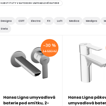
SUBSTITUTY V KATEGORII UMYVADLOVÉ BATERIE
Designo
Cliff
Electra
Fit
Loft
Medica
Medipro
M
Stela
V
–30 %
ý
14 593 Kč
p
s
p
Hansa Ligna umyvadlová
Hansa Ligna páko
baterie pod omítku, 2-
umyvadlová bater