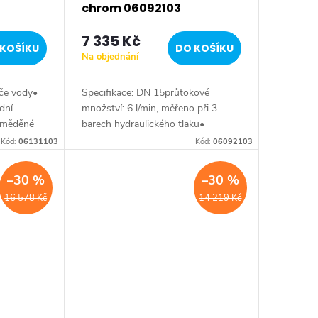
chrom 06092103
7 335 Kč
KOŠÍKU
DO KOŠÍKU
Na objednání
ače vody•
Specifikace: DN 15průtokové
dní
množství: 6 l/min, měřeno při 3
í měděné
barech hydraulického tlaku•
výtok:
ovládací páka (kov)• odpadní
Kód:
06131103
Kód:
06092103
 s X-Plate
souprava (kov)• připojení měděné
trubičkyvyložení: 108...
–30 %
–30 %
16 578 Kč
14 219 Kč