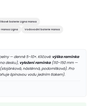
tkové baterie Ligna Hansa
e Hansa Ligna
Vodovodní baterie Hansa
elny — denně 5–10×. Klíčové:
výška ramínka
na desku),
vyložení ramínka
(110–150 mm —
(stojánková, nástěnná, podomítková). Pro
aňuje špinavou vodu jedním tlakem).