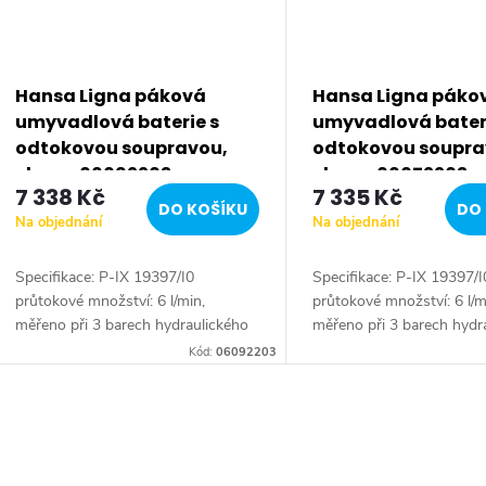
Hansa Ligna páková
Hansa Ligna páko
umyvadlová baterie s
umyvadlová bater
odtokovou soupravou,
odtokovou soupra
chrom 06092203
chrom 06072203
7 338 Kč
7 335 Kč
DO KOŠÍKU
DO 
Na objednání
Na objednání
Specifikace: P-IX 19397/I0
Specifikace: P-IX 19397/I
průtokové množství: 6 l/min,
průtokové množství: 6 l/m
měřeno při 3 barech hydraulického
měřeno při 3 barech hydr
tlaku Tělesa armatur: mosaz
tlaku Tělesa armatur: mo
Kód:
06092203
neuvolňující zinek (MS 63) Povrchy
neuvolňující zinek (MS 63
v kontaktu s pitnou...
v kontaktu s pitnou...
O