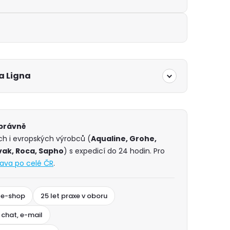
a Ligna
správně
ch i evropských výrobců (
Aqualine, Grohe,
vak, Roca, Sapho
) s expedicí do 24 hodin. Pro
ava po celé ČR
.
 e-shop
25 let praxe v oboru
 chat, e-mail