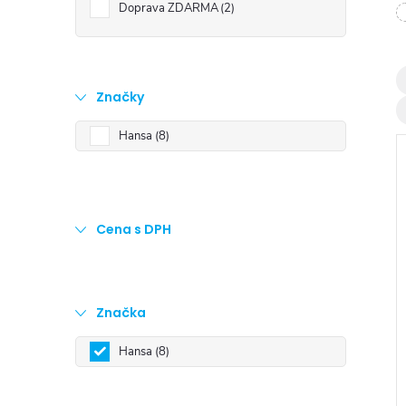
t
Doprava ZDARMA
2
r
a
Značky
Hansa
8
n
n
Cena s DPH
í
i
p
Značka
a
Hansa
8
n