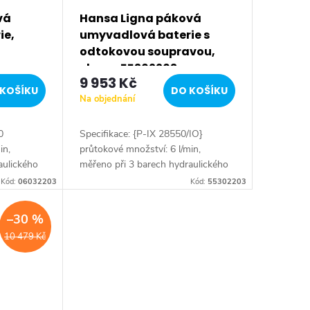
vá
Hansa Ligna páková
ie,
umyvadlová baterie s
odtokovou soupravou,
chrom 55302203
9 953 Kč
KOŠÍKU
DO KOŠÍKU
Na objednání
0
Specifikace: {P-IX 28550/IO}
in,
průtokové množství: 6 l/min,
aulického
měřeno při 3 barech hydraulického
saz
tlaku Tělesa armatur: mosaz
Kód:
06032203
Kód:
55302203
) Povrchy
neuvolňující zinek (MS 63) Povrchy
v kontaktu s pitnou...
–30 %
10 479 Kč