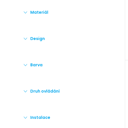
e
Materiál
l
Design
Barva
Druh ovládání
Instalace