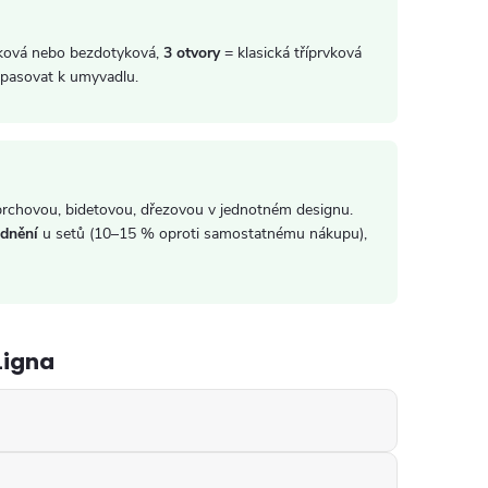
ková nebo bezdotyková,
3 otvory
= klasická tříprvková
 pasovat k umyvadlu.
chovou, bidetovou, dřezovou v jednotném designu.
dnění
u setů (10–15 % oproti samostatnému nákupu),
Ligna