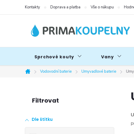
Přejít
Kontakty
Doprava a platba
Vše o nákupu
Hodno
na
obsah
Sprchové kouty
Vany
Vodovodní baterie
Umyvadlové baterie
Umyv
Domů
P
o
U
Dle štítku
s
p