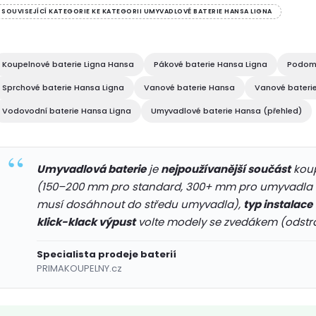
v
SOUVISEJÍCÍ KATEGORIE KE KATEGORII UMYVADLOVÉ BATERIE HANSA LIGNA
á
Koupelnové baterie Ligna Hansa
Pákové baterie Hansa Ligna
Podomí
d
Sprchové baterie Hansa Ligna
Vanové baterie Hansa
Vanové bateri
a
Vodovodní baterie Hansa Ligna
Umyvadlové baterie Hansa (přehled)
c
Umyvadlová baterie
je
nejpoužívanější součást
koup
(150–200 mm pro standard, 300+ mm pro umyvadla 
p
musí dosáhnout do středu umyvadla),
typ instalace
r
klick-klack výpust
volte modely se zvedákem (odstr
v
Specialista prodeje baterií
PRIMAKOUPELNY.cz
k
y