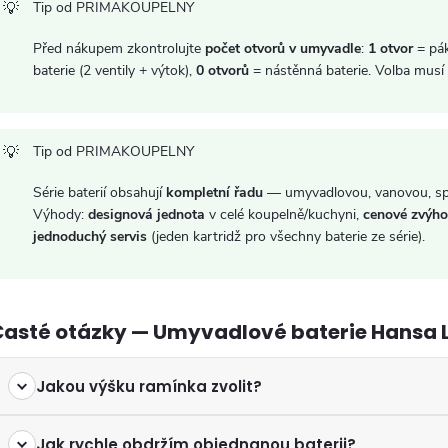
Tip od PRIMAKOUPELNY
v
Před nákupem zkontrolujte
počet otvorů v umyvadle
:
1 otvor
= pá
ý
baterie (2 ventily + výtok),
0 otvorů
= nástěnná baterie. Volba musí
p
Tip od PRIMAKOUPELNY
s
Série baterií obsahují
kompletní řadu
— umyvadlovou, vanovou, spr
Výhody:
designová jednota
v celé koupelně/kuchyni,
cenové zvýho
u
jednoduchý servis
(jeden kartridž pro všechny baterie ze série).
Časté otázky — Umyvadlové baterie Hansa 
Jakou výšku ramínka zvolit?
Jak rychle obdržím objednanou baterii?