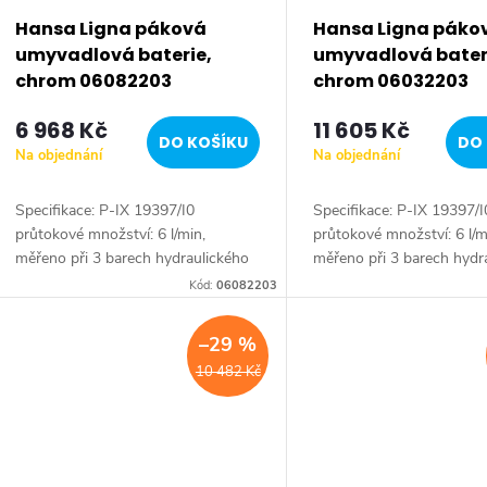
Hansa Ligna páková
Hansa Ligna páko
umyvadlová baterie,
umyvadlová bater
chrom 06082203
chrom 06032203
6 968 Kč
11 605 Kč
DO KOŠÍKU
DO 
Na objednání
Na objednání
Specifikace: P-IX 19397/I0
Specifikace: P-IX 19397/I
průtokové množství: 6 l/min,
průtokové množství: 6 l/m
měřeno při 3 barech hydraulického
měřeno při 3 barech hydr
tlaku Tělesa armatur: mosaz
tlaku Tělesa armatur: mo
Kód:
06082203
neuvolňující zinek (MS 63) Povrchy
neuvolňující zinek (MS 63
v kontaktu s pitnou...
v kontaktu s pitnou...
–29 %
10 482 Kč