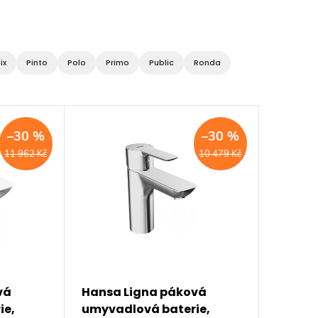
ix
Pinto
Polo
Primo
Public
Ronda
–30 %
–30 %
11 962 Kč
10 479 Kč
vá
Hansa Ligna páková
ie,
umyvadlová baterie,