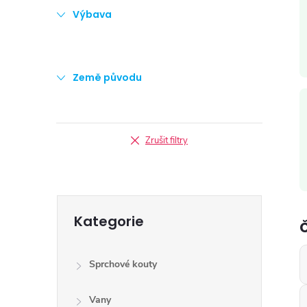
Výbava
Země původu
i
Zrušit filtry
Přeskočit
Kategorie
kategorie
Sprchové kouty
Vany