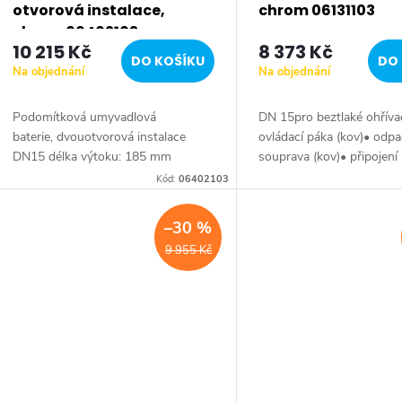
r
otvorová instalace,
chrom 06131103
chrom 06402103
10 215 Kč
8 373 Kč
o
DO KOŠÍKU
DO 
Na objednání
Na objednání
d
Podomítková umyvadlová
DN 15pro beztlaké ohřív
baterie, dvouotvorová instalace
ovládací páka (kov)• odpa
u
DN15 délka výtoku: 185 mm
souprava (kov)• připojen
materiál: mosaz, barva: chrom
trubičkyvyložení: 108 mm
Kód:
06402103
k
průtok: 6 l/min instalace: na
pevný, litýKombinovatelné
montážní těleso, není...
6637 0000
–30 %
t
9 955 Kč
ů