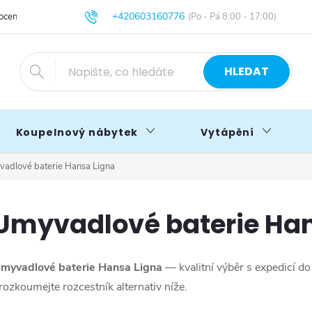
+420603160776
cení obchodu
Obchodní podmínky
Blog
info@primakoupelny.cz
HLEDAT
Koupelnový nábytek
Vytápění
adlové baterie Hansa Ligna
Umyvadlové baterie Han
myvadlové baterie Hansa Ligna
— kvalitní výběr s expedicí d
rozkoumejte rozcestník alternativ níže.