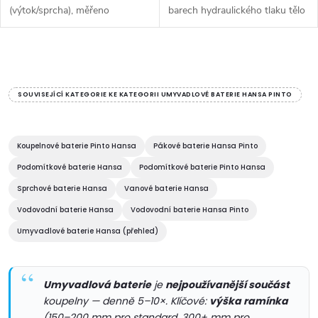
(výtok/sprcha), měřeno
barech hydraulického tlaku tělo
při hydraulickém tlaku 3 bary•
baterie: mosaz neuvolňující
ovládací páka• bez odpadní
zinek (MS 63) ovládací páka (-)
soupravy• Upevňovací systém
označení teplá-studená...
O
3S-installation...
v
SOUVISEJÍCÍ KATEGORIE KE KATEGORII UMYVADLOVÉ BATERIE HANSA PINTO
l
á
Koupelnové baterie Pinto Hansa
Pákové baterie Hansa Pinto
Podomítkové baterie Hansa
Podomítkové baterie Pinto Hansa
d
Sprchové baterie Hansa
Vanové baterie Hansa
a
Vodovodní baterie Hansa
Vodovodní baterie Hansa Pinto
c
Umyvadlové baterie Hansa (přehled)
í
Umyvadlová baterie
je
nejpoužívanější součást
p
koupelny — denně 5–10×. Klíčové:
výška ramínka
(150–200 mm pro standard, 300+ mm pro