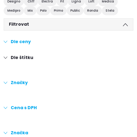
Designo
Cliff
Electra
Fit
Ligna
Loft
Medica
Medipro
Mix
Polo
Primo
Public
Ronda
Stela
Filtrovat
Dle ceny
Dle štítku
Značky
Cena s DPH
Značka