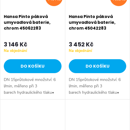
Hansa Pinto páková
Hansa Pinto páková
umyvadlová baterie,
umyvadlová baterie,
chrom 45062283
chrom 45042283
3 146 Kč
3 452 Kč
Na objednání
Na objednání
DO KOŠÍKU
DO KOŠÍKU
DN 15průtokové množství: 6
DN 15průtokové množství: 6
l/min, měřeno při 3
l/min, měřeno při 3
barech hydraulického tlaku•
barech hydraulického tlaku•
bez odpadní soupravy• bez
odpadní souprava (kov)•
otvoru pro táhlo• Upevňovací
Upevňovací systém 3S-
systém 3S-installation rychlá
installation rychlá a
a...
jednoduchá montáž•...