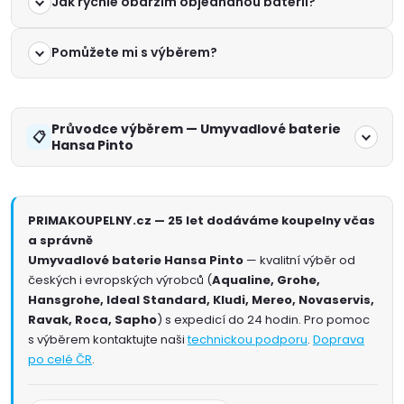
Jak rychle obdržím objednanou baterii?
Pomůžete mi s výběrem?
Průvodce výběrem — Umyvadlové baterie
Hansa Pinto
PRIMAKOUPELNY.cz — 25 let dodáváme koupelny včas
a správně
Umyvadlové baterie Hansa Pinto
— kvalitní výběr od
českých i evropských výrobců (
Aqualine, Grohe,
Hansgrohe, Ideal Standard, Kludi, Mereo, Novaservis,
Ravak, Roca, Sapho
) s expedicí do 24 hodin. Pro pomoc
s výběrem kontaktujte naši
technickou podporu
.
Doprava
po celé ČR
.