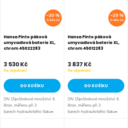
–30 %
–29 %
5 043 Kč
5 481 Kč
Hansa Pinto páková
Hansa Pinto páková
umyvadlová baterie XL,
umyvadlová baterie XL,
chrom 45022283
chrom 45012283
3 530 Kč
3 837 Kč
Na objednání
Na objednání
DO KOŠÍKU
DO KOŠÍKU
DN 15průtokové množství: 6
DN 15průtokové množství: 6
l/min, měřeno při 3
l/min, měřeno při 3
barech hydraulického tlaku•
barech hydraulického tlaku•
odpadní souprava (kov)•
odpadní souprava (kov)•
Upevňovací systém 3S-
připojení tlakové hadice G