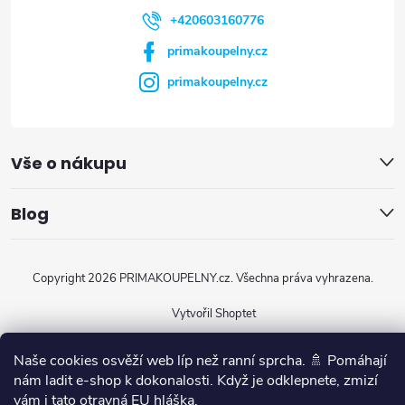
í
+420603160776
primakoupelny.cz
primakoupelny.cz
Vše o nákupu
Blog
Copyright 2026
PRIMAKOUPELNY.cz
. Všechna práva vyhrazena.
Vytvořil Shoptet
Naše cookies osvěží web líp než ranní sprcha. 🚿 Pomáhají
nám ladit e-shop k dokonalosti. Když je odklepnete, zmizí
vám i tato otravná EU hláška.