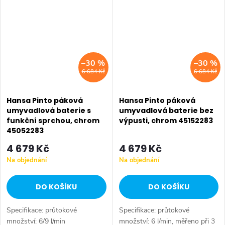
installation rychlá a
3/8vyložení: 99 mmvýtok:
jednoduchá montáž•...
pevný, litývýška...
–30 %
–30 %
6 684 Kč
6 684 Kč
Hansa Pinto páková
Hansa Pinto páková
umyvadlová baterie s
umyvadlová baterie bez
funkční sprchou, chrom
výpusti, chrom 45152283
45052283
4 679 Kč
4 679 Kč
Na objednání
Na objednání
DO KOŠÍKU
DO KOŠÍKU
Specifikace: průtokové
Specifikace: průtokové
množství: 6/9 l/min
množství: 6 l/min, měřeno při 3