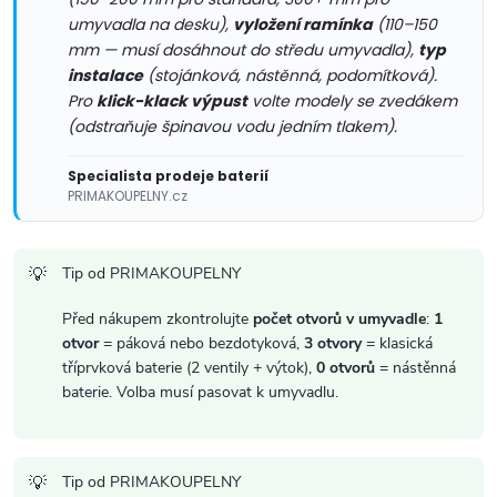
r
umyvadla na desku),
vyložení ramínka
(110–150
v
mm — musí dosáhnout do středu umyvadla),
typ
instalace
(stojánková, nástěnná, podomítková).
k
Pro
klick-klack výpust
volte modely se zvedákem
(odstraňuje špinavou vodu jedním tlakem).
y
v
Specialista prodeje baterií
PRIMAKOUPELNY.cz
ý
p
Tip od PRIMAKOUPELNY
i
Před nákupem zkontrolujte
počet otvorů v umyvadle
:
1
otvor
= páková nebo bezdotyková,
3 otvory
= klasická
s
tříprvková baterie (2 ventily + výtok),
0 otvorů
= nástěnná
baterie. Volba musí pasovat k umyvadlu.
u
Tip od PRIMAKOUPELNY