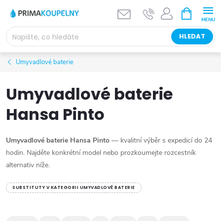
Přejít
NÁKUPNÍ
KOŠÍK
na
obsah
HLEDAT
Umyvadlové baterie
Umyvadlové baterie
Hansa Pinto
Umyvadlové baterie Hansa Pinto
— kvalitní výběr s expedicí do 24
hodin. Najděte konkrétní model nebo prozkoumejte rozcestník
alternativ níže.
SUBSTITUTY V KATEGORII UMYVADLOVÉ BATERIE