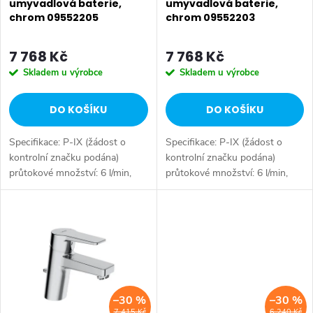
r
umyvadlová baterie,
umyvadlová baterie,
chrom 09552205
chrom 09552203
r
o
o
7 768 Kč
7 768 Kč
d
Skladem u výrobce
Skladem u výrobce
d
u
DO KOŠÍKU
DO KOŠÍKU
u
k
Specifikace: P-IX (žádost o
Specifikace: P-IX (žádost o
k
t
kontrolní značku podána)
kontrolní značku podána)
průtokové množství: 6 l/min,
průtokové množství: 6 l/min,
t
měřeno při 3 barech
měřeno při 3 barech
ů
hydraulického tlaku Tělesa
hydraulického tlaku Tělesa
ů
armatur: mosaz neuvolňující
armatur: mosaz neuvolňující
zinek (MS 63)...
zinek (MS 63)...
–30 %
–30 %
7 415 Kč
6 240 Kč