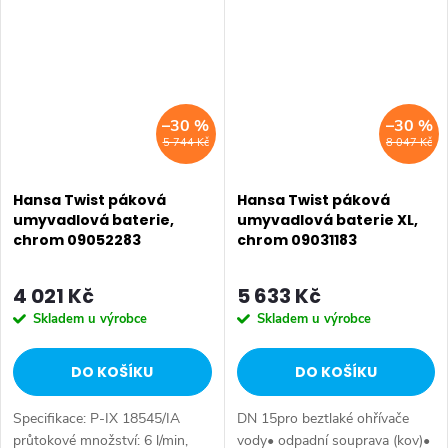
trubičkyvyložení: 121 mmvýtok:
zinek (MS 63) Povrchy v
pevný,...
kontaktu s pitnou...
–30 %
–30 %
5 744 Kč
8 047 Kč
Hansa Twist páková
Hansa Twist páková
umyvadlová baterie,
umyvadlová baterie XL,
chrom 09052283
chrom 09031183
4 021 Kč
5 633 Kč
Skladem u výrobce
Skladem u výrobce
DO KOŠÍKU
DO KOŠÍKU
Specifikace: P-IX 18545/IA
DN 15pro beztlaké ohřívače
průtokové množství: 6 l/min,
vody• odpadní souprava (kov)•