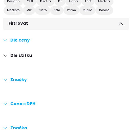
Designo
Cliff
Electra
Fit
Ligna
Loft
Medica
Medipro
Mix
Pinto
Polo
Primo
Public
Ronda
Filtrovat
Dle ceny
Dle štítku
Značky
Cena s DPH
Značka