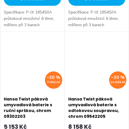
Specifikace: P-IX 18545/IA
Specifikace: P-IX 18545/IA
průtokové množství: 6 l/min,
průtokové množství: 6 l/min,
měřeno při 3 barech
měřeno při 3 barech
hydraulického tlaku Tělesa
hydraulického tlaku Tělesa
armatur: mosaz neuvolňující
armatur: mosaz neuvolňující
zinek (MS 63) Povrchy v
zinek (MS 63) Povrchy v
kontaktu s pitnou...
kontaktu s pitnou...
–30 %
–30 %
7 362 Kč
11 655 Kč
Hansa Twist páková
Hansa Twist páková
umyvadlová baterie s
umyvadlová baterie s
ruční sprškou, chrom
odtokovou soupravou,
09302203
chrom 09542205
5 153 Kč
8 158 Kč