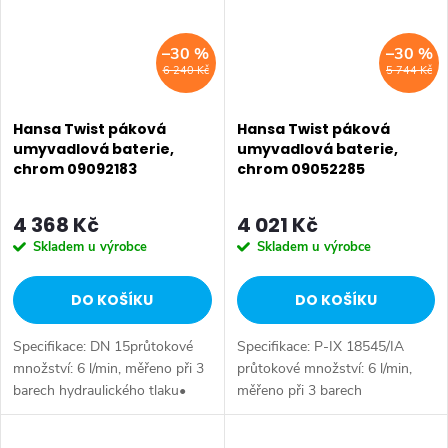
–30 %
–30 %
6 240 Kč
5 744 Kč
Hansa Twist páková
Hansa Twist páková
umyvadlová baterie,
umyvadlová baterie,
chrom 09092183
chrom 09052285
4 368 Kč
4 021 Kč
Skladem u výrobce
Skladem u výrobce
DO KOŠÍKU
DO KOŠÍKU
Specifikace: DN 15průtokové
Specifikace: P-IX 18545/IA
množství: 6 l/min, měřeno při 3
průtokové množství: 6 l/min,
barech hydraulického tlaku•
měřeno při 3 barech
odpadní souprava (kov)•
hydraulického tlaku Tělesa
připojení měděné
armatur: mosaz neuvolňující