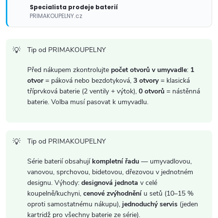
v
Specialista prodeje baterií
PRIMAKOUPELNY.cz
ý
p
Tip od PRIMAKOUPELNY
i
Před nákupem zkontrolujte
počet otvorů v umyvadle
:
1
otvor
= páková nebo bezdotyková,
3 otvory
= klasická
s
tříprvková baterie (2 ventily + výtok),
0 otvorů
= nástěnná
baterie. Volba musí pasovat k umyvadlu.
u
Tip od PRIMAKOUPELNY
Série baterií obsahují
kompletní řadu
— umyvadlovou,
vanovou, sprchovou, bidetovou, dřezovou v jednotném
designu. Výhody:
designová jednota
v celé
koupelně/kuchyni,
cenové zvýhodnění
u setů (10–15 %
oproti samostatnému nákupu),
jednoduchý servis
(jeden
kartridž pro všechny baterie ze série).