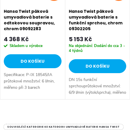
Hansa Twist páková
Hansa Twist páková
umyvadlová baterie s
umyvadlová baterie s
odtokovou soupravou,
funkční sprchou, chrom
chrom 09092283
09302205
4 368 Kč
5 153 Kč
Skladem u výrobce
Na objednání: Dodání do cca 3 -
4 týdnů
DO KOŠÍKU
DO KOŠÍKU
Specifikace: P-IX 18545/IA
DN 15s funkční
průtokové množství: 6 l/min,
sprchouprůtokové množství:
měřeno při 3 barech
6/9 l/min (výtok/sprcha), měřeno
hydraulického tlaku Tělesa
při hydraulickém tlaku 3 bary•
armatur: mosaz neuvolňující
otevřená páka (kov)• bez
zinek (MS 63) Povrchy v
odpadní soupravy• připojení
O
kontaktu s pitnou...
tlakové...
v
SOUVISEJÍCÍ KATEGORIE KE KATEGORII UMYVADLOVÉ BATERIE HANSA TWIST