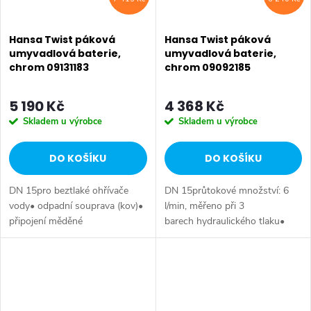
Hansa Twist páková
Hansa Twist páková
umyvadlová baterie,
umyvadlová baterie,
chrom 09131183
chrom 09092185
5 190 Kč
4 368 Kč
Skladem u výrobce
Skladem u výrobce
DO KOŠÍKU
DO KOŠÍKU
DN 15pro beztlaké ohřívače
DN 15průtokové množství: 6
vody• odpadní souprava (kov)•
l/min, měřeno při 3
připojení měděné
barech hydraulického tlaku•
trubičkyvyložení: 121 mmvýtok:
otevřená páka (kov)• odpadní
pevný, litý
souprava (kov)• připojení
měděné trubičkyvyložení: 121
mmvýtok:...