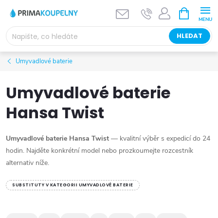
Přejít
NÁKUPNÍ
KOŠÍK
na
obsah
HLEDAT
Umyvadlové baterie
Umyvadlové baterie
Hansa Twist
Umyvadlové baterie Hansa Twist
— kvalitní výběr s expedicí do 24
hodin. Najděte konkrétní model nebo prozkoumejte rozcestník
alternativ níže.
SUBSTITUTY V KATEGORII UMYVADLOVÉ BATERIE