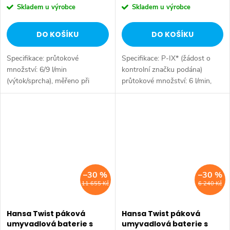
Skladem u výrobce
Skladem u výrobce
DO KOŠÍKU
DO KOŠÍKU
Specifikace: průtokové
Specifikace: P-IX* (žádost o
množství: 6/9 l/min
kontrolní značku podána)
(výtok/sprcha), měřeno při
průtokové množství: 6 l/min,
hydraulickém tlaku 3 bary
měřeno při 3 barech
Tělesa armatur: mosaz
hydraulického tlaku Tělesa
neuvolňující zinek (MS 63)
armatur: mosaz neuvolňující
Cascade perlátor plná páka...
zinek (MS 63)...
–30 %
–30 %
11 655 Kč
6 240 Kč
Hansa Twist páková
Hansa Twist páková
umyvadlová baterie s
umyvadlová baterie s