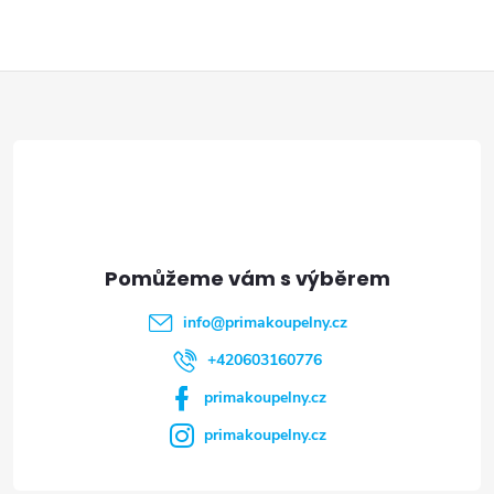
Z
á
p
a
t
info
@
primakoupelny.cz
í
+420603160776
primakoupelny.cz
primakoupelny.cz