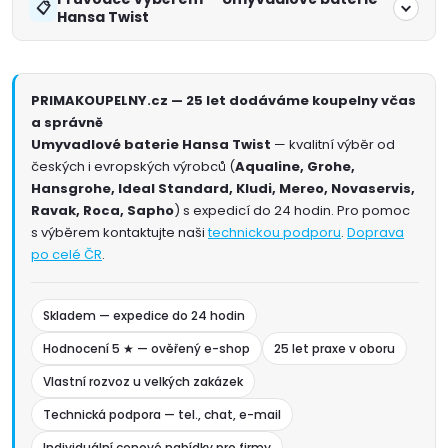
Hansa Twist
PRIMAKOUPELNY.cz — 25 let dodáváme koupelny včas
a správně
Umyvadlové baterie Hansa Twist
— kvalitní výběr od
českých i evropských výrobců (
Aqualine, Grohe,
Hansgrohe, Ideal Standard, Kludi, Mereo, Novaservis,
Ravak, Roca, Sapho
) s expedicí do 24 hodin. Pro pomoc
s výběrem kontaktujte naši
technickou podporu
.
Doprava
po celé ČR
.
Skladem — expedice do 24 hodin
Hodnocení 5 ★ — ověřený e-shop
25 let praxe v oboru
Vlastní rozvoz u velkých zakázek
Technická podpora — tel., chat, e-mail
Individuální cenové nabídky pro firmy