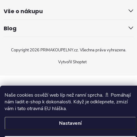
Vše o nákupu
Blog
Copyright 2026
PRIMAKOUPELNY.cz
. Všechna práva vyhrazena.
Vytvořil Shoptet
Naše cookies osvěží web líp než ranní sprcha. 🚿 Pomáhají
nám ladit e-shop k dokonalosti. Když je odklepnete, zmizí
vám i tato otravná EU hláška.
Nastavení