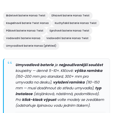
l
á
Bidetové baterie Hansa Twist
Dřezové baterie Hansa Twist
Koupelnové baterie Twist Hansa
Kuchyňské baterie Hansa Twist
d
Pákové baterie Hansa Twist
Sprchové baterie Hansa Twist
a
Vodovodní baterie Hansa
Vodovodní baterie Hansa Twist
c
Umyvadlové baterie Hansa (přehled)
í
Umyvadlová baterie
je
nejpoužívanější součást
p
koupelny — denně 5–10×. Klíčové:
výška ramínka
r
(150–200 mm pro standard, 300+ mm pro
umyvadla na desku),
vyložení ramínka
(110–150
v
mm — musí dosáhnout do středu umyvadla),
typ
instalace
(stojánková, nástěnná, podomítková).
k
Pro
klick-klack výpust
volte modely se zvedákem
(odstraňuje špinavou vodu jedním tlakem).
y