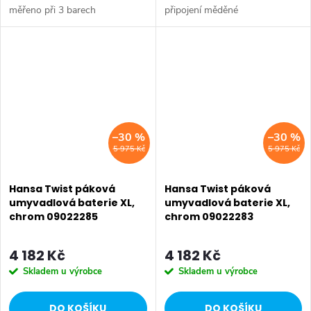
měřeno při 3 barech
připojení měděné
hydraulického tlaku Tělesa
trubičkyvyložení: 123 mmvýtok:
armatur: mosaz neuvolňující
pevný, litývýška výtoku: 98 mm
zinek (MS 63) Povrchy v
kontaktu s pitnou...
–30 %
–30 %
5 975 Kč
5 975 Kč
Hansa Twist páková
Hansa Twist páková
umyvadlová baterie XL,
umyvadlová baterie XL,
chrom 09022285
chrom 09022283
4 182 Kč
4 182 Kč
Skladem u výrobce
Skladem u výrobce
DO KOŠÍKU
DO KOŠÍKU