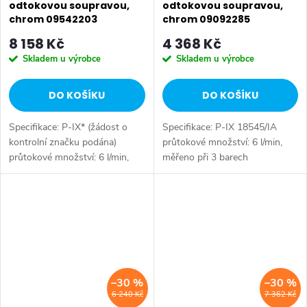
odtokovou soupravou,
odtokovou soupravou,
chrom 09542203
chrom 09092285
8 158 Kč
4 368 Kč
Skladem u výrobce
Skladem u výrobce
DO KOŠÍKU
DO KOŠÍKU
Specifikace: P-IX* (žádost o
Specifikace: P-IX 18545/IA
kontrolní značku podána)
průtokové množství: 6 l/min,
průtokové množství: 6 l/min,
měřeno při 3 barech
měřeno při 3 barech
hydraulického tlaku Tělesa
hydraulického tlaku Tělesa
armatur: mosaz neuvolňující
armatur: mosaz neuvolňující
zinek (MS 63) Povrchy v
zinek (MS 63)...
kontaktu s pitnou...
–30 %
–30 %
6 240 Kč
7 362 Kč