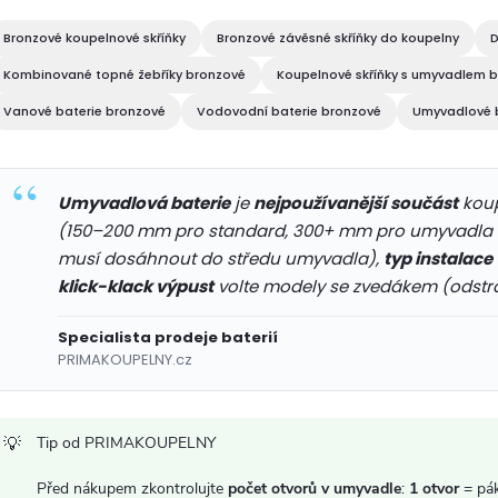
á
Bronzové koupelnové skříňky
Bronzové závěsné skříňky do koupelny
D
d
Kombinované topné žebříky bronzové
Koupelnové skříňky s umyvadlem 
a
Vanové baterie bronzové
Vodovodní baterie bronzové
Umyvadlové b
c
Umyvadlová baterie
je
nejpoužívanější součást
koup
(150–200 mm pro standard, 300+ mm pro umyvadla 
p
musí dosáhnout do středu umyvadla),
typ instalace
r
klick-klack výpust
volte modely se zvedákem (odstr
v
Specialista prodeje baterií
PRIMAKOUPELNY.cz
k
y
Tip od PRIMAKOUPELNY
v
Před nákupem zkontrolujte
počet otvorů v umyvadle
:
1 otvor
= pá