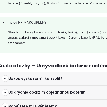
ý
baterie (2 ventily + výtok),
0 otvorů
= nástěnná baterie. Volba musí
p
Tip od PRIMAKOUPELNY
s
Standardní barvy baterií:
chrom
(klasika, lesklý),
matný chrom
(mod
antracit
,
zlatá / mosazná
(retro / luxus). Barevné baterie (RAL b
u
standardem.
Časté otázky — Umyvadlové baterie nástěn
Jakou výšku ramínka zvolit?
Jak rychle obdržím objednanou baterii?
Pomůžete mi s výběrem?