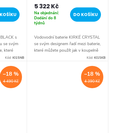
5 322 Kč
Na objednání:
KOŠÍKU
DO KOŠÍKU
Dodání do 8
týdnů
É BLACK s
Vodovodní baterie KIRKÉ CRYSTAL
u se svým
se svým designem řadí mezi baterie,
e, které
které můžete použít jak v koupelně
 v retro
moderní, tak i v koupelně zařízené v
Kód:
KI15NB
Kód:
KI15KB
m retro
retro stylu. Oproti kohoutkovým
retro...
–18 %
–18 %
4 490 Kč
4 390 Kč