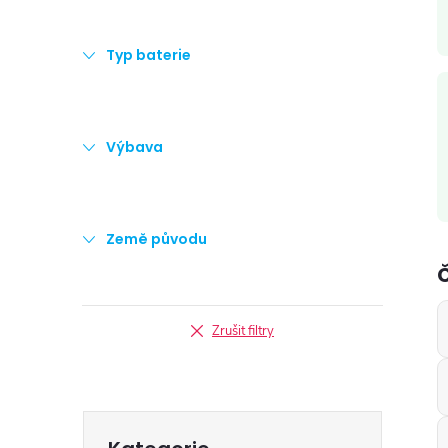
Typ baterie
i
Výbava
Země původu
Zrušit filtry
Přeskočit