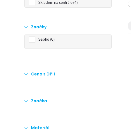
t
Skladem na centrále
4
r
Značky
a
Sapho
6
n
n
Cena s DPH
í
i
p
Značka
a
n
Materiál