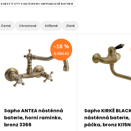
SUBSTITUTY V KATEGORII UMYVADLOVÉ BATERIE
Černé
Chromové
Stříbrné
Zlaté
V
–18 %
ý
5 890 Kč
p
s
p
Sapho ANTEA nástěnná
Sapho KIRKÉ BLAC
baterie, horní ramínko,
nástěnná baterie,
r
bronz 3366
páčka, bronz KI15