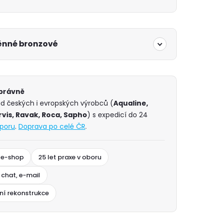
ěnné bronzové
správně
od českých i evropských výrobců (
Aqualine,
vis, Ravak, Roca, Sapho
) s expedicí do 24
poru
.
Doprava po celé ČR
.
 e-shop
25 let praxe v oboru
 chat, e-mail
ní rekonstrukce