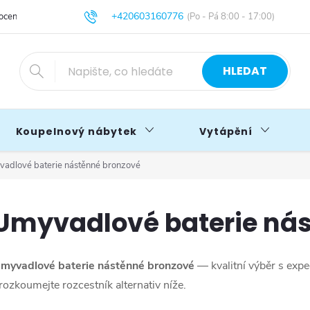
+420603160776
cení obchodu
Obchodní podmínky
Blog
info@primakoupelny.cz
HLEDAT
Koupelnový nábytek
Vytápění
adlové baterie nástěnné bronzové
Umyvadlové baterie ná
myvadlové baterie nástěnné bronzové
— kvalitní výběr s expe
rozkoumejte rozcestník alternativ níže.