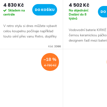
4 830 Kč
4 502 Kč
o
DO KOŠÍKU
Skladem na
Na objednání:
DO 
centrále
Dodání do 8
d
týdnů
V retro stylu si dnes můžete vybavit
u
Vodovodní baterie KIRK
celou koupelnu počínaje například
černou keramickou páčko
touto sérií přes vanu Retro, doplňky
designem řadí mezi bateri
k
Diamond až po keramiku Retro
zazáří v koupelně zařízené
nebo Classic. Dojem starší patiny
Kód:
3366
stylu. Oproti kohoutkový
může...
t
bateriím...
–18 %
ů
4 790 Kč