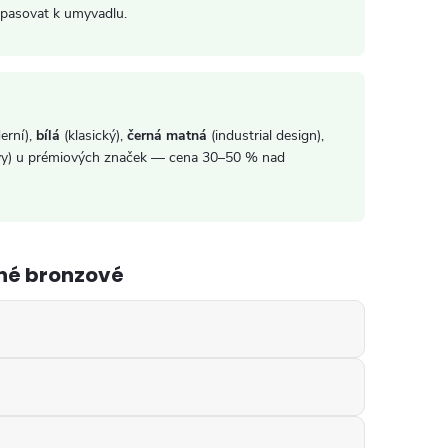
 pasovat k umyvadlu.
erní),
bílá
(klasický),
černá matná
(industrial design),
arvy) u prémiových značek — cena 30–50 % nad
né bronzové