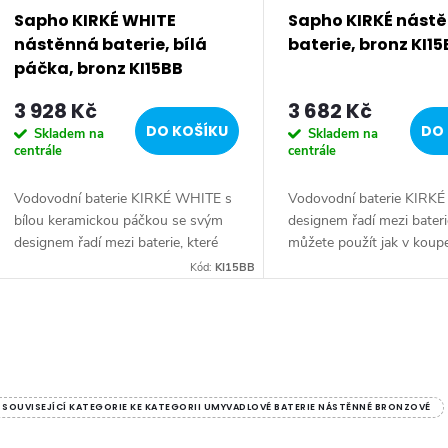
Sapho KIRKÉ WHITE
Sapho KIRKÉ nást
nástěnná baterie, bílá
baterie, bronz KI15
páčka, bronz KI15BB
3 928 Kč
3 682 Kč
DO KOŠÍKU
DO 
Skladem na
Skladem na
centrále
centrále
Vodovodní baterie KIRKÉ WHITE s
Vodovodní baterie KIRKÉ
bílou keramickou páčkou se svým
designem řadí mezi bateri
designem řadí mezi baterie, které
můžete použít jak v koup
zazáří v koupelně zařízené v retro
moderní, tak i v koupelně 
Kód:
KI15BB
stylu. Oproti kohoutkovým retro
retro stylu. Oproti koho
bateriím...
retro...
O
v
SOUVISEJÍCÍ KATEGORIE KE KATEGORII UMYVADLOVÉ BATERIE NÁSTĚNNÉ BRONZOVÉ