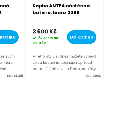
ěnná
Sapho ANTEA nástěnná
B
baterie, bronz 3066
3 600 Kč
KOŠÍKU
DO KOŠÍKU
Skladem na
centrále
 se svým
V retro stylu si dnes můžete vybavit
e, které
celou koupelnu počínaje například
elně
touto sérií přes vanu Retro, doplňky
zařízené v
Diamond až po keramiku Retro
Kód:
KI15B
Kód:
3066
utkovým
nebo Classic. Dojem starší patiny
může...