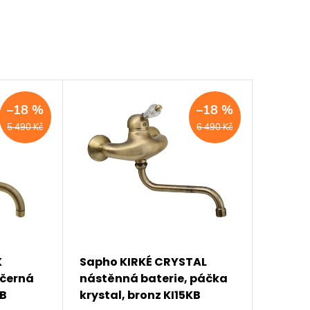
–18 %
–18 %
5 490 Kč
6 490 Kč
K
Sapho KIRKÉ CRYSTAL
 černá
nástěnná baterie, páčka
NB
krystal, bronz KI15KB