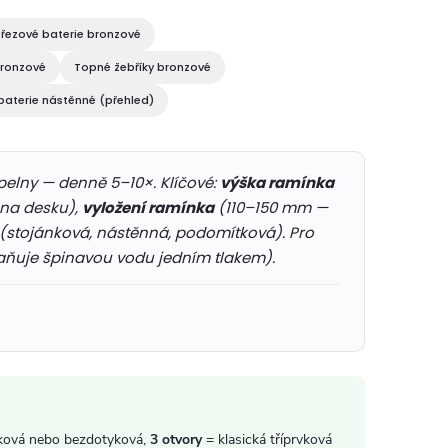
řezové baterie bronzové
bronzové
Topné žebříky bronzové
aterie nástěnné (přehled)
elny — denně 5–10×. Klíčové:
výška ramínka
na desku),
vyložení ramínka
(110–150 mm —
(stojánková, nástěnná, podomítková). Pro
aňuje špinavou vodu jedním tlakem).
ková nebo bezdotyková,
3 otvory
= klasická tříprvková