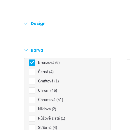
e
l
Design
Barva
Bronzová
6
Černá
4
Grafitová
1
Chrom
46
Chromová
51
Niklová
2
Růžově zlatá
1
Stříbrná
4