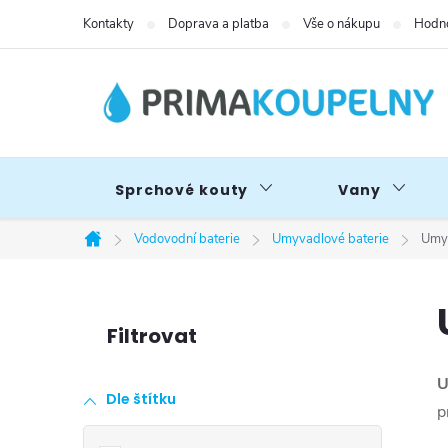
Přejít
Kontakty
Doprava a platba
Vše o nákupu
Hodno
na
obsah
Sprchové kouty
Vany
Vodovodní baterie
Umyvadlové baterie
Umyv
Domů
P
o
U
Dle štítku
s
p