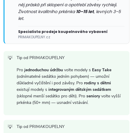
r
něj práská při sklopení a opotřebí závěsy rychleji.
Životnost kvalitního prkénka
10–15 let
, levných 3–5
v
let.
k
Specialista prodeje koupelnového vybavení
y
PRIMAKOUPELNY.cz
v
Tip od PRIMAKOUPELNY
ý
Pro
jednoduchou údržbu
volte modely s
Easy Take
p
(odnímatelné sedátko jedním pohybem) — umožní
důkladné vyčištění i pod závěsy. Pro
rodiny s dětmi
i
existují modely s
integrovaným dětským sedátkem
(sklopné menší sedátko pro děti). Pro
seniory
volte vyšší
s
prkénka (50+ mm) — usnadní vstávání.
u
Tip od PRIMAKOUPELNY