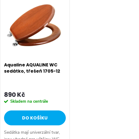
ů
Barva: Hnědá • Materiál:
Barva: Hnědá • Materiál:
HDF/dýha • Tvar:...
HDF/dýha • Tvar:...
Aqualine AQUALINE WC
sedátko, třešeň 1705-12
890 Kč
Skladem na centrále
DO KOŠÍKU
Sedátka mají univerzální tvar,