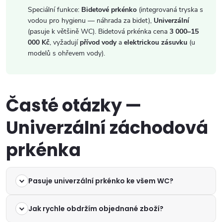
Speciální funkce:
Bidetové prkénko
(integrovaná tryska s
vodou pro hygienu — náhrada za bidet),
Univerzální
(pasuje k většině WC). Bidetová prkénka cena
3 000–15
000 Kč
, vyžadují
přívod vody
a
elektrickou zásuvku
(u
modelů s ohřevem vody).
Časté otázky —
Univerzální záchodová
prkénka
Pasuje univerzální prkénko ke všem WC?
Jak rychle obdržím objednané zboží?