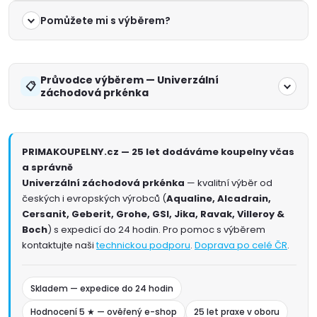
Pomůžete mi s výběrem?
Průvodce výběrem — Univerzální
záchodová prkénka
PRIMAKOUPELNY.cz — 25 let dodáváme koupelny včas
a správně
Univerzální záchodová prkénka
— kvalitní výběr od
českých i evropských výrobců (
Aqualine, Alcadrain,
Cersanit, Geberit, Grohe, GSI, Jika, Ravak, Villeroy &
Boch
) s expedicí do 24 hodin. Pro pomoc s výběrem
kontaktujte naši
technickou podporu
.
Doprava po celé ČR
.
Skladem — expedice do 24 hodin
Hodnocení 5 ★ — ověřený e-shop
25 let praxe v oboru