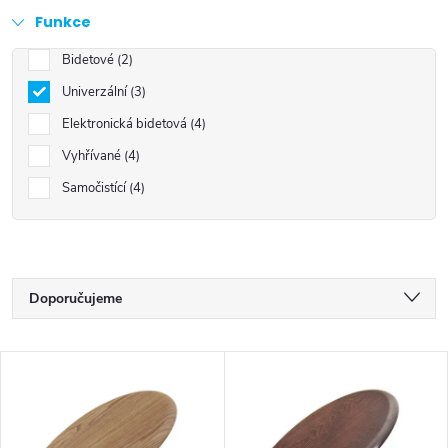
Funkce
Bidetové
2
Univerzální
3
Elektronická bidetová
4
Vyhřívané
4
Samočistící
4
Ř
Doporučujeme
a
Nejlevnější
V
z
Nejdražší
ý
Nejprodávanější
e