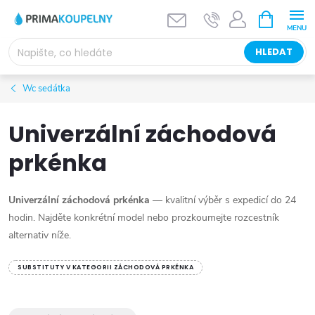
Přejít
NÁKUPNÍ
KOŠÍK
na
obsah
HLEDAT
Wc sedátka
Univerzální záchodová
prkénka
Univerzální záchodová prkénka
— kvalitní výběr s expedicí do 24
hodin. Najděte konkrétní model nebo prozkoumejte rozcestník
alternativ níže.
SUBSTITUTY V KATEGORII ZÁCHODOVÁ PRKÉNKA