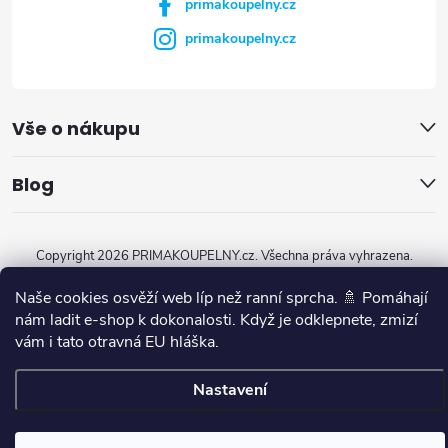
primakoupelny.cz
primakoupelny.cz
Vše o nákupu
Blog
Copyright 2026
PRIMAKOUPELNY.cz
. Všechna práva vyhrazena.
Vytvořil Shoptet
Naše cookies osvěží web líp než ranní sprcha. 🚿 Pomáhají
nám ladit e-shop k dokonalosti. Když je odklepnete, zmizí
vám i tato otravná EU hláška.
Nastavení