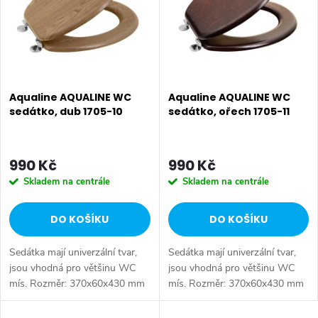
p
Abecedně
n
i
í
s
p
p
Aqualine AQUALINE WC
Aqualine AQUALINE WC
r
sedátko, dub 1705-10
sedátko, ořech 1705-11
r
o
o
990 Kč
990 Kč
d
Skladem na centrále
Skladem na centrále
d
u
DO KOŠÍKU
DO KOŠÍKU
u
k
Sedátka mají univerzální tvar,
Sedátka mají univerzální tvar,
k
t
jsou vhodná pro většinu WC
jsou vhodná pro většinu WC
mís. Rozměr: 370x60x430 mm
mís. Rozměr: 370x60x430 mm
t
• Šířka: 370 mm • Výška: 60
• Šířka: 370 mm • Výška: 60
ů
mm • Hloubka: 430 mm •
mm • Hloubka: 430 mm •