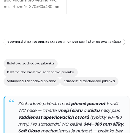
jsou vhodná pro většinu WC
mís. Rozměr: 370x60x430 mm
• Šířka: 370 mm • Výška: 60
mm • Hloubka: 430 mm •
Barva: Hnědá • Materiál:
O
HDF/dýha • Tvar:...
v
SOUVISEJÍCÍ KATEGORIE KE KATEGORII UNIVERZÁLNÍ ZÁCHODOVÁ PRKÉNKA
l
á
Bidetová záchodová prkénka
Elektronická bidetová záchodová prkénka
d
Vyhřívaná záchodová prkénka
Samočisticí záchodová prkénka
a
c
Záchodové prkénko musí
přesně pasovat
k vaší
WC míse — změřte
vnější šířku
a
délku
mísy plus
í
vzdálenost upevňovacích otvorů
(typicky 90–180
p
mm). Pro standardní WC běžné
344–380 mm šířky
.
Soft Close
mechanismus je nutnost — prkénko bez